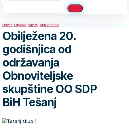
Home
Objave
Vijesti
Aktuelnosti
Obilježena 20.
godišnjica od
održavanja
Obnoviteljske
skupštine OO SDP
BiH Tešanj