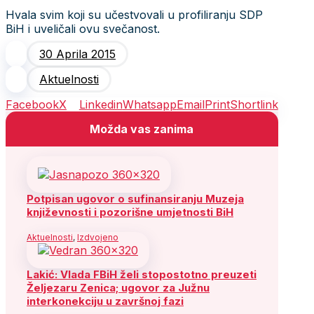
Hvala svim koji su učestvovali u profiliranju SDP
BiH i uveličali ovu svečanost.
30 Aprila 2015
Aktuelnosti
Facebook
X
Linkedin
Whatsapp
Email
Print
Shortlink
Možda vas zanima
Potpisan ugovor o sufinansiranju Muzeja
književnosti i pozorišne umjetnosti BiH
Aktuelnosti
,
Izdvojeno
Lakić: Vlada FBiH želi stopostotno preuzeti
Željezaru Zenica; ugovor za Južnu
interkonekciju u završnoj fazi