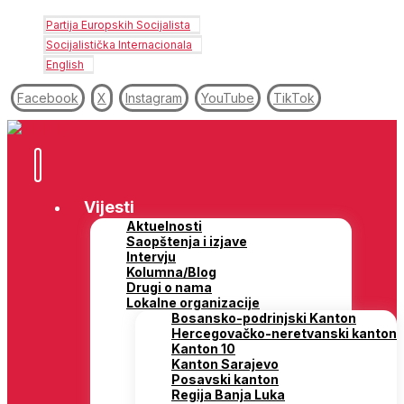
Partija Europskih Socijalista
Socijalistička Internacionala
English
Facebook
X
Instagram
YouTube
TikTok
Vijesti
Aktuelnosti
Saopštenja i izjave
Intervju
Kolumna/Blog
Drugi o nama
Lokalne organizacije
Bosansko-podrinjski Kanton
Hercegovačko-neretvanski kanton
Kanton 10
Kanton Sarajevo
Posavski kanton
Regija Banja Luka