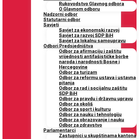
Rukovodstvo Glavnog odbora
O Glavnom odboru
Nadzorni odbor
Statutarni odbor
Savjeti
Savjet za ekonomski razvoj
Savjet za razvoj SDP BiH
Savjet za lokalnu samoupravu
Odbori Predsjedništva
Odbor za afirmaciju i zaštitu
vrijednosti antifašističke borbe
naroda i narodnosti Bosne i
Hercegovine
Odbor za turizam
Odbor za reformu ustava i ustavna
pitanja
Odbor za rad i socijalnu zaštitu
SDP BiH
Odbor za pravdu i državnu upravu
Odbor za okoliš
Odbor za sport i kulturu
Odbor za nauku i tehnologiju
Odbor za obrazovanje i nauku
Odbor za zdravstvo
Parlamentarci
Zastupnici u skupštinama kantona