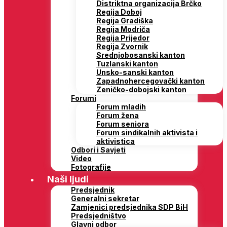
Distriktna organizacija Brčko
Regija Doboj
Regija Gradiška
Regija Modriča
Regija Prijedor
Regija Zvornik
Srednjobosanski kanton
Tuzlanski kanton
Unsko-sanski kanton
Zapadnohercegovački kanton
Zeničko-dobojski kanton
Forumi
Forum mladih
Forum žena
Forum seniora
Forum sindikalnih aktivista i
aktivistica
Odbori i Savjeti
Video
Fotografije
Naši ljudi
Predsjednik
Generalni sekretar
Zamjenici predsjednika SDP BiH
Predsjedništvo
Glavni odbor