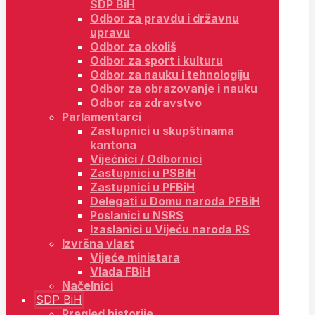
SDP BiH
Odbor za pravdu i državnu
upravu
Odbor za okoliš
Odbor za sport i kulturu
Odbor za nauku i tehnologiju
Odbor za obrazovanje i nauku
Odbor za zdravstvo
Parlamentarci
Zastupnici u skupštinama
kantona
Vijećnici / Odbornici
Zastupnici u PSBiH
Zastupnici u PFBiH
Delegati u Domu naroda PFBiH
Poslanici u NSRS
Izaslanici u Vijeću naroda RS
Izvršna vlast
Vijeće ministara
Vlada FBiH
Načelnici
SDP BiH
Pregled historije