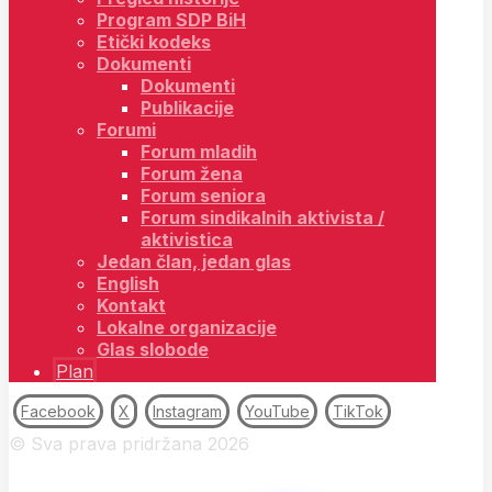
Program SDP BiH
Etički kodeks
Dokumenti
Dokumenti
Publikacije
Forumi
Forum mladih
Forum žena
Forum seniora
Forum sindikalnih aktivista /
aktivistica
Jedan član, jedan glas
English
Kontakt
Lokalne organizacije
Glas slobode
Plan
Facebook
X
Instagram
YouTube
TikTok
© Sva prava pridržana 2026