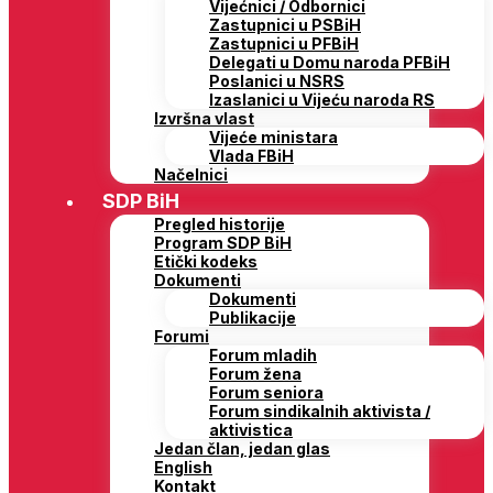
Vijećnici / Odbornici
Zastupnici u PSBiH
Zastupnici u PFBiH
Delegati u Domu naroda PFBiH
Poslanici u NSRS
Izaslanici u Vijeću naroda RS
Izvršna vlast
Vijeće ministara
Vlada FBiH
Načelnici
SDP BiH
Pregled historije
Program SDP BiH
Etički kodeks
Dokumenti
Dokumenti
Publikacije
Forumi
Forum mladih
Forum žena
Forum seniora
Forum sindikalnih aktivista /
aktivistica
Jedan član, jedan glas
English
Kontakt