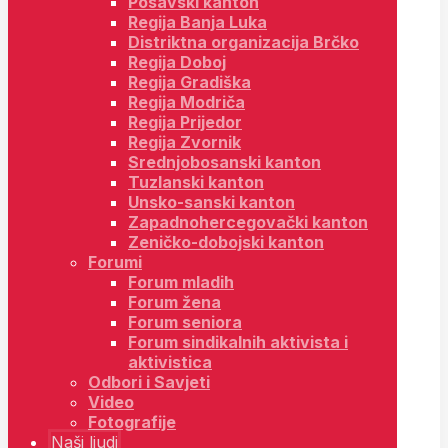
Posavski kanton
Regija Banja Luka
Distriktna organizacija Brčko
Regija Doboj
Regija Gradiška
Regija Modriča
Regija Prijedor
Regija Zvornik
Srednjobosanski kanton
Tuzlanski kanton
Unsko-sanski kanton
Zapadnohercegovački kanton
Zeničko-dobojski kanton
Forumi
Forum mladih
Forum žena
Forum seniora
Forum sindikalnih aktivista i
aktivistica
Odbori i Savjeti
Video
Fotografije
Naši ljudi