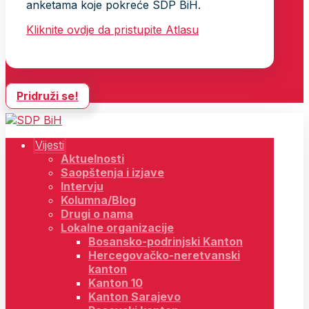
anketama koje pokreće SDP BiH.
Kliknite ovdje da pristupite Atlasu
Pridruži se!
Vijesti
Aktuelnosti
Saopštenja i izjave
Intervju
Kolumna/Blog
Drugi o nama
Lokalne organizacije
Bosansko-podrinjski Kanton
Hercegovačko-neretvanski
kanton
Kanton 10
Kanton Sarajevo