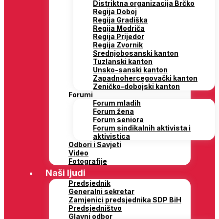
Distriktna organizacija Brčko
Regija Doboj
Regija Gradiška
Regija Modriča
Regija Prijedor
Regija Zvornik
Srednjobosanski kanton
Tuzlanski kanton
Unsko-sanski kanton
Zapadnohercegovački kanton
Zeničko-dobojski kanton
Forumi
Forum mladih
Forum žena
Forum seniora
Forum sindikalnih aktivista i
aktivistica
Odbori i Savjeti
Video
Fotografije
Naši ljudi
Predsjednik
Generalni sekretar
Zamjenici predsjednika SDP BiH
Predsjedništvo
Glavni odbor