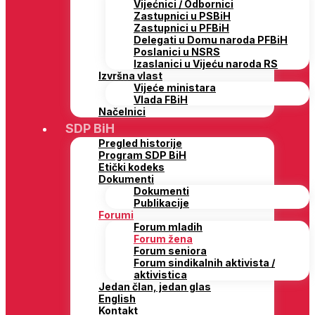
Vijećnici / Odbornici
Zastupnici u PSBiH
Zastupnici u PFBiH
Delegati u Domu naroda PFBiH
Poslanici u NSRS
Izaslanici u Vijeću naroda RS
Izvršna vlast
Vijeće ministara
Vlada FBiH
Načelnici
SDP BiH
Pregled historije
Program SDP BiH
Etički kodeks
Dokumenti
Dokumenti
Publikacije
Forumi
Forum mladih
Forum žena
Forum seniora
Forum sindikalnih aktivista /
aktivistica
Jedan član, jedan glas
English
Kontakt