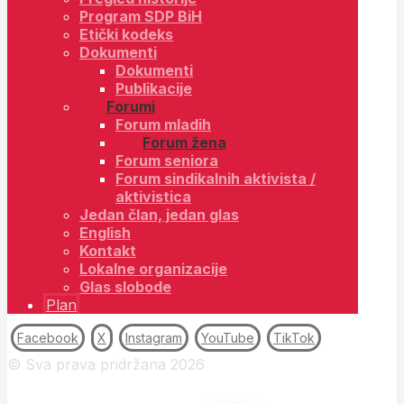
Program SDP BiH
Etički kodeks
Dokumenti
Dokumenti
Publikacije
Forumi
Forum mladih
Forum žena
Forum seniora
Forum sindikalnih aktivista /
aktivistica
Jedan član, jedan glas
English
Kontakt
Lokalne organizacije
Glas slobode
Plan
Facebook
X
Instagram
YouTube
TikTok
© Sva prava pridržana 2026