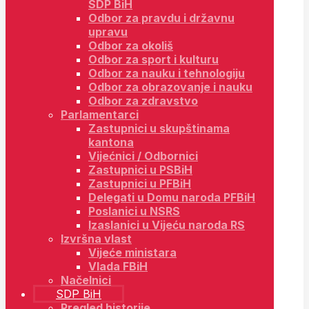
SDP BiH
Odbor za pravdu i državnu
upravu
Odbor za okoliš
Odbor za sport i kulturu
Odbor za nauku i tehnologiju
Odbor za obrazovanje i nauku
Odbor za zdravstvo
Parlamentarci
Zastupnici u skupštinama
kantona
Vijećnici / Odbornici
Zastupnici u PSBiH
Zastupnici u PFBiH
Delegati u Domu naroda PFBiH
Poslanici u NSRS
Izaslanici u Vijeću naroda RS
Izvršna vlast
Vijeće ministara
Vlada FBiH
Načelnici
SDP BiH
Pregled historije