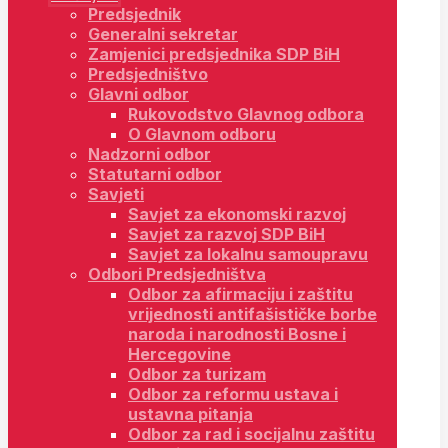
Predsjednik
Generalni sekretar
Zamjenici predsjednika SDP BiH
Predsjedništvo
Glavni odbor
Rukovodstvo Glavnog odbora
O Glavnom odboru
Nadzorni odbor
Statutarni odbor
Savjeti
Savjet za ekonomski razvoj
Savjet za razvoj SDP BiH
Savjet za lokalnu samoupravu
Odbori Predsjedništva
Odbor za afirmaciju i zaštitu
vrijednosti antifašističke borbe
naroda i narodnosti Bosne i
Hercegovine
Odbor za turizam
Odbor za reformu ustava i
ustavna pitanja
Odbor za rad i socijalnu zaštitu