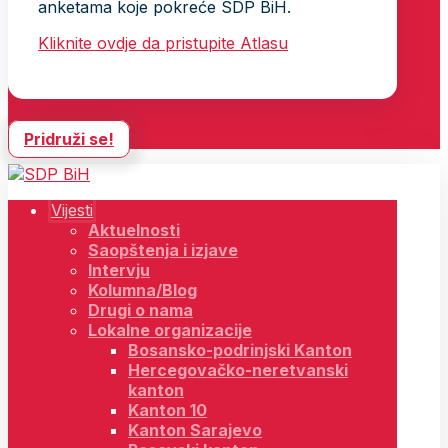
anketama koje pokreće SDP BiH.
Kliknite ovdje da pristupite Atlasu
Pridruži se!
Vijesti
Aktuelnosti
Saopštenja i izjave
Intervju
Kolumna/Blog
Drugi o nama
Lokalne organizacije
Bosansko-podrinjski Kanton
Hercegovačko-neretvanski
kanton
Kanton 10
Kanton Sarajevo