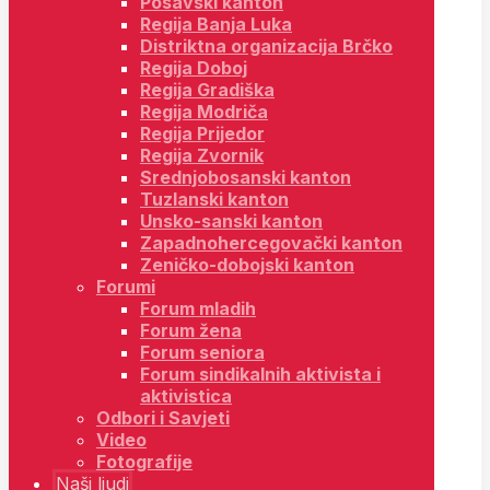
Posavski kanton
Regija Banja Luka
Distriktna organizacija Brčko
Regija Doboj
Regija Gradiška
Regija Modriča
Regija Prijedor
Regija Zvornik
Srednjobosanski kanton
Tuzlanski kanton
Unsko-sanski kanton
Zapadnohercegovački kanton
Zeničko-dobojski kanton
Forumi
Forum mladih
Forum žena
Forum seniora
Forum sindikalnih aktivista i
aktivistica
Odbori i Savjeti
Video
Fotografije
Naši ljudi