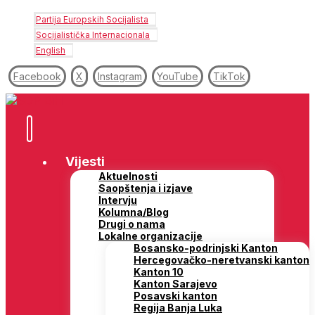
Partija Europskih Socijalista
Socijalistička Internacionala
English
Facebook
X
Instagram
YouTube
TikTok
Vijesti
Aktuelnosti
Saopštenja i izjave
Intervju
Kolumna/Blog
Drugi o nama
Lokalne organizacije
Bosansko-podrinjski Kanton
Hercegovačko-neretvanski kanton
Kanton 10
Kanton Sarajevo
Posavski kanton
Regija Banja Luka