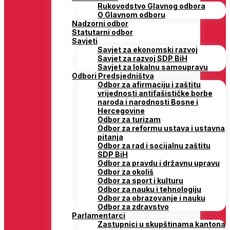
Rukovodstvo Glavnog odbora
O Glavnom odboru
Nadzorni odbor
Statutarni odbor
Savjeti
Savjet za ekonomski razvoj
Savjet za razvoj SDP BiH
Savjet za lokalnu samoupravu
Odbori Predsjedništva
Odbor za afirmaciju i zaštitu
vrijednosti antifašističke borbe
naroda i narodnosti Bosne i
Hercegovine
Odbor za turizam
Odbor za reformu ustava i ustavna
pitanja
Odbor za rad i socijalnu zaštitu
SDP BiH
Odbor za pravdu i državnu upravu
Odbor za okoliš
Odbor za sport i kulturu
Odbor za nauku i tehnologiju
Odbor za obrazovanje i nauku
Odbor za zdravstvo
Parlamentarci
Zastupnici u skupštinama kantona