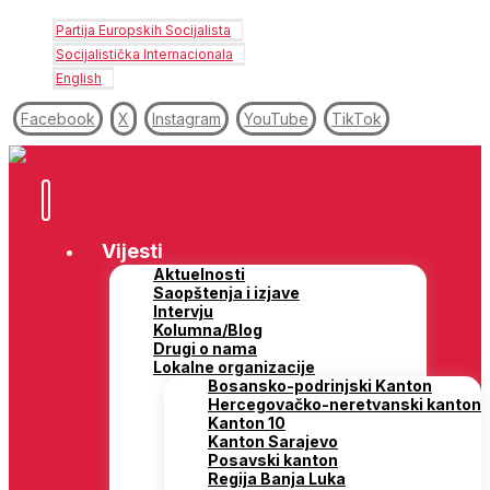
Partija Europskih Socijalista
Socijalistička Internacionala
English
Facebook
X
Instagram
YouTube
TikTok
Vijesti
Aktuelnosti
Saopštenja i izjave
Intervju
Kolumna/Blog
Drugi o nama
Lokalne organizacije
Bosansko-podrinjski Kanton
Hercegovačko-neretvanski kanton
Kanton 10
Kanton Sarajevo
Posavski kanton
Regija Banja Luka