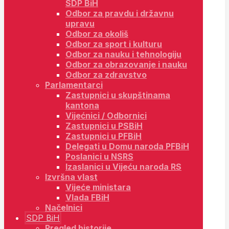
SDP BiH
Odbor za pravdu i državnu
upravu
Odbor za okoliš
Odbor za sport i kulturu
Odbor za nauku i tehnologiju
Odbor za obrazovanje i nauku
Odbor za zdravstvo
Parlamentarci
Zastupnici u skupštinama
kantona
Vijećnici / Odbornici
Zastupnici u PSBiH
Zastupnici u PFBiH
Delegati u Domu naroda PFBiH
Poslanici u NSRS
Izaslanici u Vijeću naroda RS
Izvršna vlast
Vijeće ministara
Vlada FBiH
Načelnici
SDP BiH
Pregled historije