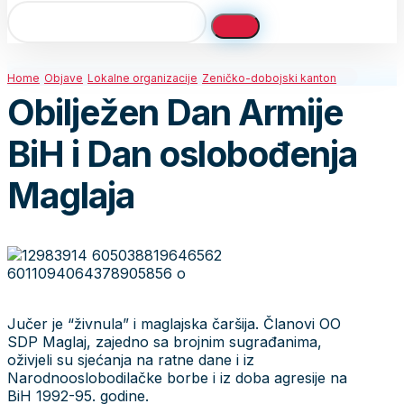
Home
Objave
Lokalne organizacije
Zeničko-dobojski kanton
Obilježen Dan Armije
BiH i Dan oslobođenja
Maglaja
Jučer je “živnula” i maglajska čaršija. Članovi OO
SDP Maglaj, zajedno sa brojnim sugrađanima,
oživjeli su sjećanja na ratne dane i iz
Narodnooslobodilačke borbe i iz doba agresije na
BiH 1992-95. godine.