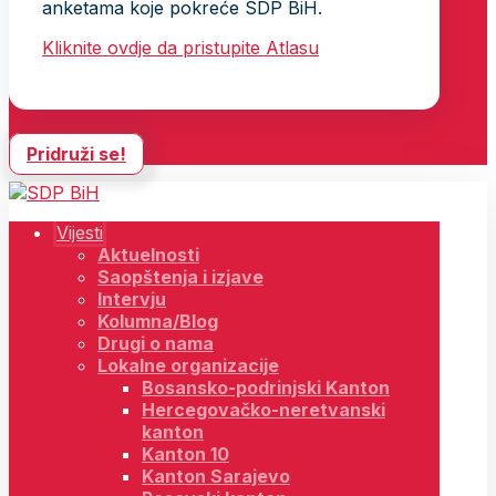
anketama koje pokreće SDP BiH.
Kliknite ovdje da pristupite Atlasu
Pridruži se!
Vijesti
Aktuelnosti
Saopštenja i izjave
Intervju
Kolumna/Blog
Drugi o nama
Lokalne organizacije
Bosansko-podrinjski Kanton
Hercegovačko-neretvanski
kanton
Kanton 10
Kanton Sarajevo