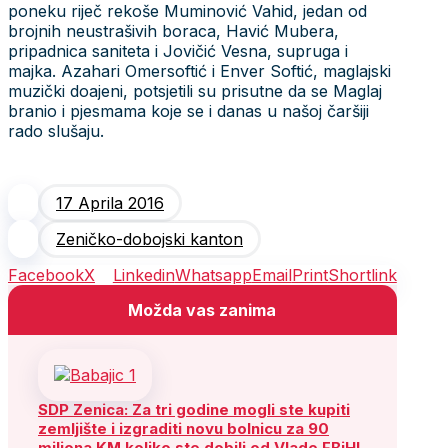
poneku riječ rekoše Muminović Vahid, jedan od
brojnih neustrašivih boraca, Havić Mubera,
pripadnica saniteta i Jovičić Vesna, supruga i
majka. Azahari Omersoftić i Enver Softić, maglajski
muzički doajeni, potsjetili su prisutne da se Maglaj
branio i pjesmama koje se i danas u našoj čaršiji
rado slušaju.
17 Aprila 2016
Zeničko-dobojski kanton
Facebook
X
Linkedin
Whatsapp
Email
Print
Shortlink
Možda vas zanima
SDP Zenica: Za tri godine mogli ste kupiti
zemljište i izgraditi novu bolnicu za 90
miliona KM koliko ste dobili od Vlade FBiH!