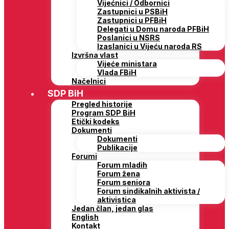
Vijećnici / Odbornici
Zastupnici u PSBiH
Zastupnici u PFBiH
Delegati u Domu naroda PFBiH
Poslanici u NSRS
Izaslanici u Vijeću naroda RS
Izvršna vlast
Vijeće ministara
Vlada FBiH
Načelnici
SDP BiH
Pregled historije
Program SDP BiH
Etički kodeks
Dokumenti
Dokumenti
Publikacije
Forumi
Forum mladih
Forum žena
Forum seniora
Forum sindikalnih aktivista /
aktivistica
Jedan član, jedan glas
English
Kontakt