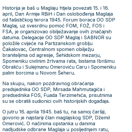
Historija je baš u Maglaju htjela povezati 15. i 16.
april, Dan Armije RBiH i Dan oslobođenja Maglaja
od fašističkog terora 1945. Forum boraca OO SDP
Maglaj, uz svesrdnu pomoć FOM, FOŽ, FOS i
FSA, je organizovao obilježavanje ovih značajnih
datuma. Delegacije OO SDP Maglaj i SABNOR su
položile cvijeće na Partizanskom groblju
Čakalovac, Centralnom spomen obilježju
braniteljima od agresije, Šehidskom mezarju,
Spomeniku civilnim žrtvama rata, bistama Ibrišimu
Obraliću i Sulejmanu Omeroviću Caru i Spomeniku
palim borcima u Novom Šeheru.
Na skupu, nakon pozdravnog obraćanja
predsjednika OO SDP, Mirsada Mahmutagića i
predsednika FOS, Fuada Terzimehića, prisutnima
su se obratili sudionici ovih historijskih događaja.
O jutru 16. aprila 1945. baš tu, na samoj čaršiji,
govorio je najstariji član maglajskog SDP, Džemil
Omerović. O načinima opstanka u danima
nadljudske odbrane Maglaja u posljednjem ratu,