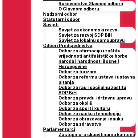
Rukovodstvo Glavnog odbora
O Glavnom odboru
Nadzorni odbor
Statutarni odbor
Savjeti
Savjet za ekonomski razvoj
Savjet za razvoj SDP BiH
Savjet za lokalnu samoupravu
Odbori Predsjedništva
Odbor za afirmaciju i zaštitu
vrijednosti antifašističke borbe
naroda i narodnosti Bosne i
Hercegovine
Odbor za turizam
Odbor za reformu ustava i ustavna
pitanja
Odbor za rad i socijalnu zaštitu
SDP BiH
Odbor za pravdu i državnu upravu
Odbor za okoliš
Odbor za sport i kulturu
Odbor za nauku i tehnologiju
Odbor za obrazovanje i nauku
Odbor za zdravstvo
Parlamentarci
Zastupnici u skupštinama kantona