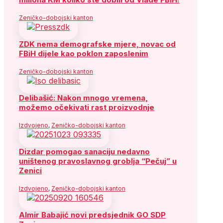
Zeničko-dobojski kanton
ZDK nema demografske mjere, novac od
FBiH dijele kao poklon zaposlenim
Zeničko-dobojski kanton
Delibašić: Nakon mnogo vremena,
možemo očekivati rast proizvodnje
Izdvojeno
,
Zeničko-dobojski kanton
Dizdar pomogao sanaciju nedavno
uništenog pravoslavnog groblja “Pečuj” u
Zenici
Izdvojeno
,
Zeničko-dobojski kanton
Almir Babajić novi predsjednik GO SDP