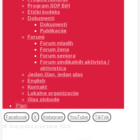
Program SDP BiH
Etički kodeks
Dokumenti
Dokumenti
Publikacije
Forumi
Forum mladih
Forum žena
Forum seniora
Forum sindikalnih aktivista /
aktivistica
Jedan član, jedan glas
English
Kontakt
Lokalne organizacije
Glas slobode
Plan
Facebook
X
Instagram
YouTube
TikTok
© Sva prava pridržana 2026