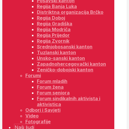
Posavski kanton
Regija Banja Luka
Distriktna organizacija Brčko
Regija Doboj
Regija Gradiška
Regija Modriča
Regija Prijedor
Regija Zvornik
Srednjobosanski kanton
Tuzlanski kanton
Unsko-sanski kanton
Zapadnohercegovački kanton
Zeničko-dobojski kanton
Forumi
Forum mladih
Forum žena
Forum seniora
Forum sindikalnih aktivista i
aktivistica
Odbori i Savjeti
Video
Fotografije
Naši ljudi