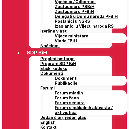
Vijećnici / Odbornici
Zastupnici u PSBiH
Zastupnici u PFBiH
Delegati u Domu naroda PFBiH
Poslanici u NSRS
Izaslanici u Vijeću naroda RS
Izvršna vlast
Vijeće ministara
Vlada FBiH
Načelnici
SDP BiH
Pregled historije
Program SDP BiH
Etički kodeks
Dokumenti
Dokumenti
Publikacije
Forumi
Forum mladih
Forum žena
Forum seniora
Forum sindikalnih aktivista /
aktivistica
Jedan član, jedan glas
English
Kontakt