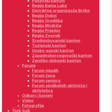
Posavski kanton
Regija Banja Luka
Distriktna organizacija Brčko
Regija Doboj
Regija Gradiška
Regija Modriča
Regija Prijedor
Regija Zvornik
Srednjobosanski kanton
Tuzlanski kanton
Unsko-sanski kanton
Zapadnohercegovački kanton
Zeničko-dobojski kanton
Forumi
Forum mladih
Forum žena
Forum seniora
Forum sindikalnih aktivista i
aktivistica
Odbori i Savjeti
Video
Fotografije
Naši ljudi