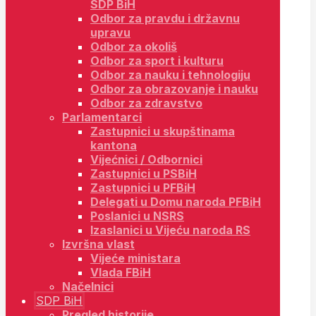
SDP BiH
Odbor za pravdu i državnu
upravu
Odbor za okoliš
Odbor za sport i kulturu
Odbor za nauku i tehnologiju
Odbor za obrazovanje i nauku
Odbor za zdravstvo
Parlamentarci
Zastupnici u skupštinama
kantona
Vijećnici / Odbornici
Zastupnici u PSBiH
Zastupnici u PFBiH
Delegati u Domu naroda PFBiH
Poslanici u NSRS
Izaslanici u Vijeću naroda RS
Izvršna vlast
Vijeće ministara
Vlada FBiH
Načelnici
SDP BiH
Pregled historije