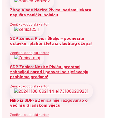
Zbog Vlade Nezira Pivića, sedam ljekara
napušta zeničku bolnicu
Zeničko-dobojski kanton
SDP Zenica: Pivić i Škaljo – podnesite
ostavke i platite štetu iz vlastitog džepa!
Zeničko-dobojski kanton
SDP Zenica: Nezire Piviću, prestani
zabavljati narod i posveti se rješavanju
problema građana!
Zeničko-dobojski kanton
Niko iz SDP-a Zenica nije razgovarao o
većini u Gradskom vijeću
Zeničko-dobojski kanton