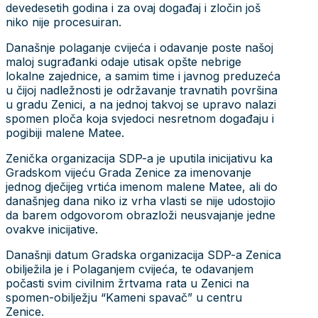
devedesetih godina i za ovaj događaj i zločin još
niko nije procesuiran.
Današnje polaganje cvijeća i odavanje poste našoj
maloj sugrađanki odaje utisak opšte nebrige
lokalne zajednice, a samim time i javnog preduzeća
u čijoj nadležnosti je održavanje travnatih površina
u gradu Zenici, a na jednoj takvoj se upravo nalazi
spomen ploča koja svjedoci nesretnom događaju i
pogibiji malene Matee.
Zenička organizacija SDP-a je uputila inicijativu ka
Gradskom vijeću Grada Zenice za imenovanje
jednog dječijeg vrtića imenom malene Matee, ali do
današnjeg dana niko iz vrha vlasti se nije udostojio
da barem odgovorom obrazloži neusvajanje jedne
ovakve inicijative.
Današnji datum Gradska organizacija SDP-a Zenica
obilježila je i Polaganjem cvijeća, te odavanjem
počasti svim civilnim žrtvama rata u Zenici na
spomen-obilježju “Kameni spavač” u centru
Zenice.