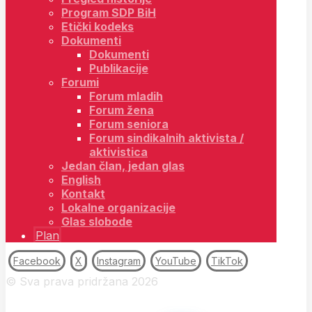
Program SDP BiH
Etički kodeks
Dokumenti
Dokumenti
Publikacije
Forumi
Forum mladih
Forum žena
Forum seniora
Forum sindikalnih aktivista /
aktivistica
Jedan član, jedan glas
English
Kontakt
Lokalne organizacije
Glas slobode
Plan
Facebook
X
Instagram
YouTube
TikTok
© Sva prava pridržana 2026