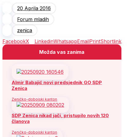
20 Aprila 2016
Forum mladih
zenica
Facebook
X
Linkedin
Whatsapp
Email
Print
Shortlink
Možda vas zanima
Almir Babajić novi predsjednik GO SDP
Zenica
Zeničko-dobojski kanton
SDP Zenica nikad jači, pristupilo novih 120
članova
Zeničko-dobojski kanton