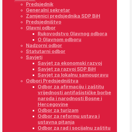
Predsjednik
Generalni sekretar
Zamjenici predsjednika SDP BiH
Predsjedništvo
Glavni odbor
Rukovodstvo Glavnog odbora
O Glavnom odboru
Nadzorni odbor
Statutarni odbor
Savjeti
Savjet za ekonomski razvoj
Savjet za razvoj SDP BiH
Savjet za lokalnu samoupravu
Odbori Predsjedništva
Odbor za afirmaciju i zaštitu
vrijednosti antifašističke borbe
naroda i narodnosti Bosne i
Hercegovine
Odbor za turizam
Odbor za reformu ustava i
ustavna pitanja
Odbor za rad i socijalnu zaštitu