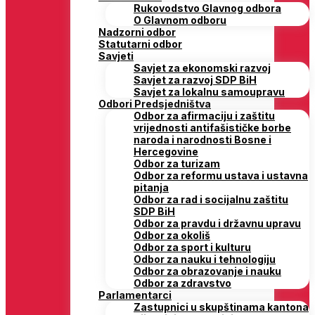
Rukovodstvo Glavnog odbora
O Glavnom odboru
Nadzorni odbor
Statutarni odbor
Savjeti
Savjet za ekonomski razvoj
Savjet za razvoj SDP BiH
Savjet za lokalnu samoupravu
Odbori Predsjedništva
Odbor za afirmaciju i zaštitu
vrijednosti antifašističke borbe
naroda i narodnosti Bosne i
Hercegovine
Odbor za turizam
Odbor za reformu ustava i ustavna
pitanja
Odbor za rad i socijalnu zaštitu
SDP BiH
Odbor za pravdu i državnu upravu
Odbor za okoliš
Odbor za sport i kulturu
Odbor za nauku i tehnologiju
Odbor za obrazovanje i nauku
Odbor za zdravstvo
Parlamentarci
Zastupnici u skupštinama kantona