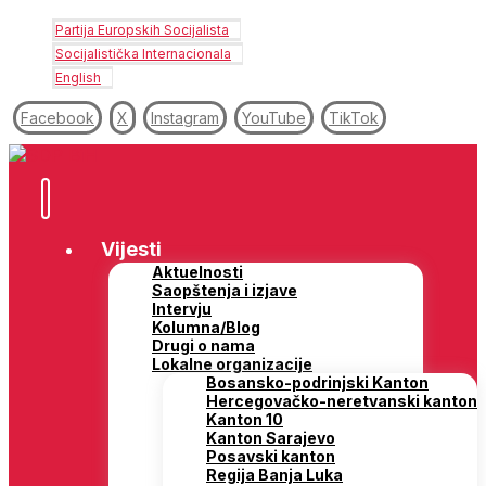
Partija Europskih Socijalista
Socijalistička Internacionala
English
Facebook
X
Instagram
YouTube
TikTok
Vijesti
Aktuelnosti
Saopštenja i izjave
Intervju
Kolumna/Blog
Drugi o nama
Lokalne organizacije
Bosansko-podrinjski Kanton
Hercegovačko-neretvanski kanton
Kanton 10
Kanton Sarajevo
Posavski kanton
Regija Banja Luka