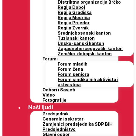
Distriktna organizacija Brčko
Regija Doboj
Regija Gradiška
Regija Modriča
Regija Prijedor
Regija Zvornik
Srednjobosanski kanton
Tuzlanski kanton
Unsko-sanski kanton
Zapadnohercegovački kanton
Zeničko-dobojski kanton
Forumi
Forum mladih
Forum žena
Forum seniora
Forum sindikalnih aktivista i
aktivistica
Odbori i Savjeti
Video
Fotografije
Naši ljudi
Predsjednik
Generalni sekretar
Zamjenici predsjednika SDP BiH
Predsjedništvo
Glavni odbor