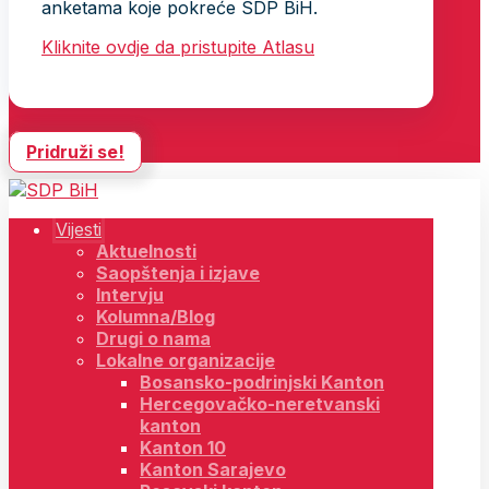
anketama koje pokreće SDP BiH.
Kliknite ovdje da pristupite Atlasu
Pridruži se!
Vijesti
Aktuelnosti
Saopštenja i izjave
Intervju
Kolumna/Blog
Drugi o nama
Lokalne organizacije
Bosansko-podrinjski Kanton
Hercegovačko-neretvanski
kanton
Kanton 10
Kanton Sarajevo