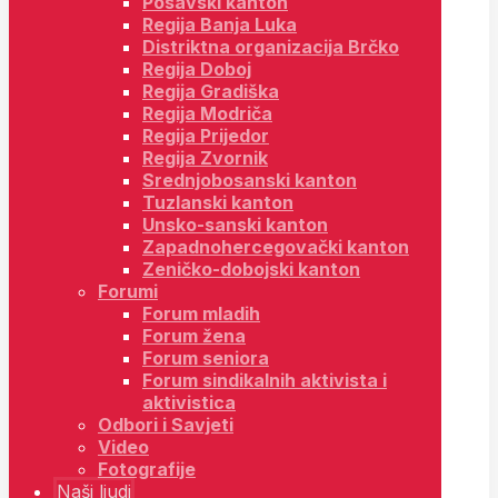
Posavski kanton
Regija Banja Luka
Distriktna organizacija Brčko
Regija Doboj
Regija Gradiška
Regija Modriča
Regija Prijedor
Regija Zvornik
Srednjobosanski kanton
Tuzlanski kanton
Unsko-sanski kanton
Zapadnohercegovački kanton
Zeničko-dobojski kanton
Forumi
Forum mladih
Forum žena
Forum seniora
Forum sindikalnih aktivista i
aktivistica
Odbori i Savjeti
Video
Fotografije
Naši ljudi