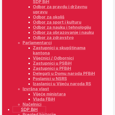
SDP BiH
Odbor za pravdu i državnu
upravu
Odbor za okoliš
Odbor za sport i kulturu
Odbor za nauku i tehnologiju
Odbor za obrazovanje i nauku
Odbor za zdravstvo
Parlamentarci
Zastupnici u skupštinama
kantona
Vijećnici / Odbornici
Zastupnici u PSBiH
Zastupnici u PFBiH
Delegati u Domu naroda PFBiH
Poslanici u NSRS
Izaslanici u Vijeću naroda RS
Izvršna vlast
Vijeće ministara
Vlada FBiH
Načelnici
SDP BiH
Pregled historije