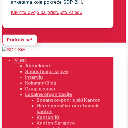
anketama koje pokreće SDP BiH.
Kliknite ovdje da pristupite Atlasu
Pridruži se!
Vijesti
Aktuelnosti
Saopštenja i izjave
Intervju
Kolumna/Blog
Drugi o nama
Lokalne organizacije
Bosansko-podrinjski Kanton
Hercegovačko-neretvanski
kanton
Kanton 10
Kanton Sarajevo