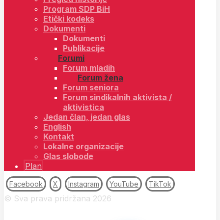
Program SDP BiH
Etički kodeks
Dokumenti
Dokumenti
Publikacije
Forumi
Forum mladih
Forum žena
Forum seniora
Forum sindikalnih aktivista /
aktivistica
Jedan član, jedan glas
English
Kontakt
Lokalne organizacije
Glas slobode
Plan
Facebook
X
Instagram
YouTube
TikTok
© Sva prava pridržana 2026