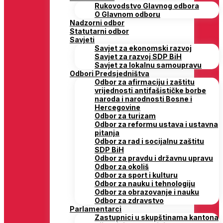
Rukovodstvo Glavnog odbora
O Glavnom odboru
Nadzorni odbor
Statutarni odbor
Savjeti
Savjet za ekonomski razvoj
Savjet za razvoj SDP BiH
Savjet za lokalnu samoupravu
Odbori Predsjedništva
Odbor za afirmaciju i zaštitu
vrijednosti antifašističke borbe
naroda i narodnosti Bosne i
Hercegovine
Odbor za turizam
Odbor za reformu ustava i ustavna
pitanja
Odbor za rad i socijalnu zaštitu
SDP BiH
Odbor za pravdu i državnu upravu
Odbor za okoliš
Odbor za sport i kulturu
Odbor za nauku i tehnologiju
Odbor za obrazovanje i nauku
Odbor za zdravstvo
Parlamentarci
Zastupnici u skupštinama kantona