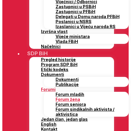
Vijećnici / Odbornici
Zastupnici u PSBiH
Zastupnici u PFBiH
Delegati u Domu naroda PFBiH
Poslanici u NSRS
Izaslanici u Vijeću naroda RS
Izvršna vlast
Vijeće ministara
Vlada FBiH
Načelnici
SDP BiH
Pregled historije
Program SDP BiH
Etički kodeks
Dokumenti
Dokumenti
Publikacije
Forumi
Forum mladih
Forum žena
Forum seniora
Forum sindikalnih aktivista /
aktivistica
Jedan član, jedan glas
English
Kontakt