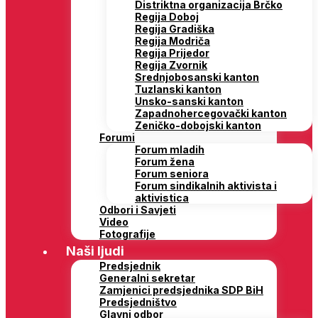
Distriktna organizacija Brčko
Regija Doboj
Regija Gradiška
Regija Modriča
Regija Prijedor
Regija Zvornik
Srednjobosanski kanton
Tuzlanski kanton
Unsko-sanski kanton
Zapadnohercegovački kanton
Zeničko-dobojski kanton
Forumi
Forum mladih
Forum žena
Forum seniora
Forum sindikalnih aktivista i
aktivistica
Odbori i Savjeti
Video
Fotografije
Naši ljudi
Predsjednik
Generalni sekretar
Zamjenici predsjednika SDP BiH
Predsjedništvo
Glavni odbor