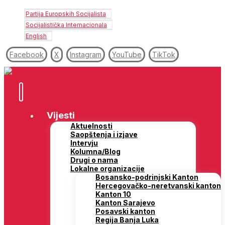
Partija Europskih Socijalista
Socijalistička Internacionala
English
Facebook
X
Instagram
YouTube
TikTok
Vijesti
Aktuelnosti
Saopštenja i izjave
Intervju
Kolumna/Blog
Drugi o nama
Lokalne organizacije
Bosansko-podrinjski Kanton
Hercegovačko-neretvanski kanton
Kanton 10
Kanton Sarajevo
Posavski kanton
Regija Banja Luka