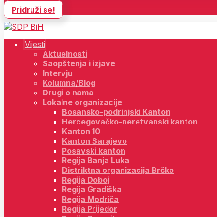
Pridruži se!
Vijesti
Aktuelnosti
Saopštenja i izjave
Intervju
Kolumna/Blog
Drugi o nama
Lokalne organizacije
Bosansko-podrinjski Kanton
Hercegovačko-neretvanski kanton
Kanton 10
Kanton Sarajevo
Posavski kanton
Regija Banja Luka
Distriktna organizacija Brčko
Regija Doboj
Regija Gradiška
Regija Modriča
Regija Prijedor