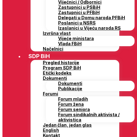
Vijećnici / Odbornici
Zastupnici u PSBiH
Zastupnici u PFBiH
Delegati u Domu naroda PFBiH
Poslanici u NSRS
Izaslanici u Vijeću naroda RS
Izvršna vlast
Vijeće ministara
Vlada FBiH
Načelnici
SDP BiH
Pregled historije
Program SDP BiH
Etički kodeks
Dokumenti
Dokumenti
Publikacije
Forumi
Forum mladih
Forum žena
Forum seniora
Forum sindikalnih aktivista /
aktivistica
Jedan član, jedan glas
English
Kontakt