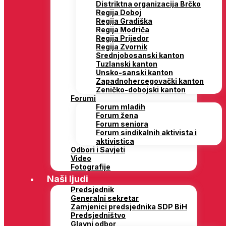
Distriktna organizacija Brčko
Regija Doboj
Regija Gradiška
Regija Modriča
Regija Prijedor
Regija Zvornik
Srednjobosanski kanton
Tuzlanski kanton
Unsko-sanski kanton
Zapadnohercegovački kanton
Zeničko-dobojski kanton
Forumi
Forum mladih
Forum žena
Forum seniora
Forum sindikalnih aktivista i
aktivistica
Odbori i Savjeti
Video
Fotografije
Naši ljudi
Predsjednik
Generalni sekretar
Zamjenici predsjednika SDP BiH
Predsjedništvo
Glavni odbor