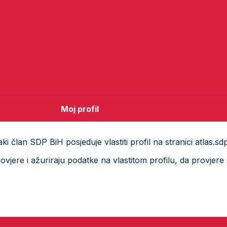
Moj profil
i član SDP BiH posjeduje vlastiti profil na stranici atlas.sd
ere i ažuriraju podatke na vlastitom profilu, da provjere s