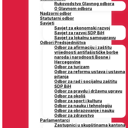
Rukovodstvo Glavnog odbora
O Glavnom odboru
Nadzorni odbor
Statutarni odbor
Savjeti
Savjet za ekonomski razvoj
Savjet za razvoj SDP BiH
Savjet za lokalnu samoupravu
Odbori Predsjedništva
Odbor za afirmaciju i zaštitu
vrijednosti antifašističke borbe
naroda i narodnosti Bosne i
Hercegovine
Odbor za turizam
Odbor za reformu ustava i ustavna
pitanja
Odbor za rad i socijalnu zaštitu
SDP BiH
Odbor za pravdu i državnu upravu
Odbor za okoliš
Odbor za sport i kulturu
Odbor za nauku i tehnologiju
Odbor za obrazovanje i nauku
Odbor za zdravstvo
Parlamentarci
Zastupnici u skupštinama kantona