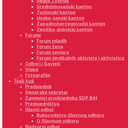
Regija Zvornik
Srednjobosanski kanton
Tuzlanski kanton
Unsko-sanski kanton
Zapadnohercegovački kanton
Zeničko-dobojski kanton
Forumi
Forum mladih
Forum žena
Forum seniora
Forum sindikalnih aktivista i aktivistica
Odbori i Savjeti
Video
Fotografije
Naši ljudi
Predsjednik
Generalni sekretar
Zamjenici predsjednika SDP BiH
Predsjedništvo
Glavni odbor
Rukovodstvo Glavnog odbora
O Glavnom odboru
Nadzorni odbor