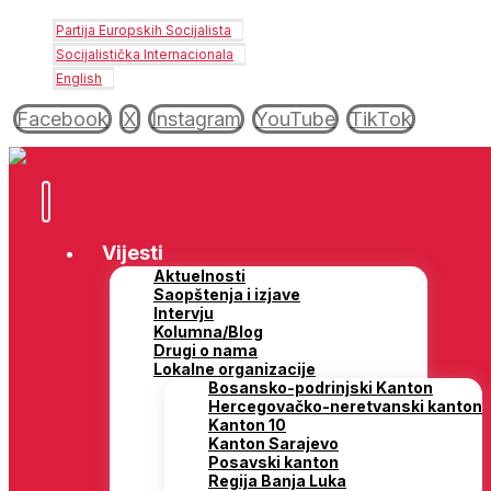
Partija Europskih Socijalista
Socijalistička Internacionala
English
Facebook
X
Instagram
YouTube
TikTok
Vijesti
Aktuelnosti
Saopštenja i izjave
Intervju
Kolumna/Blog
Drugi o nama
Lokalne organizacije
Bosansko-podrinjski Kanton
Hercegovačko-neretvanski kanton
Kanton 10
Kanton Sarajevo
Posavski kanton
Regija Banja Luka