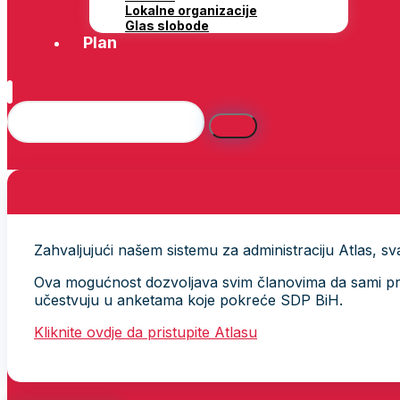
Lokalne organizacije
Glas slobode
Plan
Zahvaljujući našem sistemu za administraciju Atlas, svak
Ova mogućnost dozvoljava svim članovima da sami provj
učestvuju u anketama koje pokreće SDP BiH.
Kliknite ovdje da pristupite Atlasu