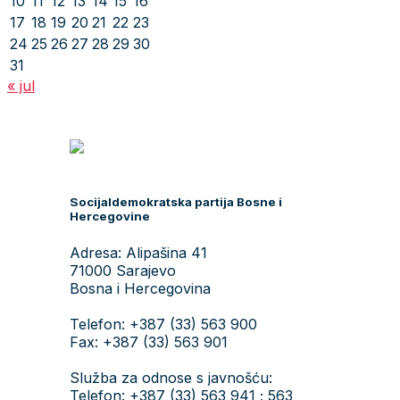
10
11
12
13
14
15
16
17
18
19
20
21
22
23
24
25
26
27
28
29
30
31
« jul
Socijaldemokratska partija Bosne i
Hercegovine
Adresa: Alipašina 41
71000 Sarajevo
Bosna i Hercegovina
Telefon: +387 (33) 563 900
Fax: +387 (33) 563 901
Služba za odnose s javnošću:
Telefon: +387 (33) 563 941 ; 563