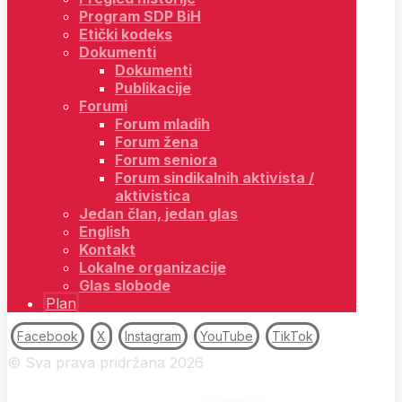
Program SDP BiH
Etički kodeks
Dokumenti
Dokumenti
Publikacije
Forumi
Forum mladih
Forum žena
Forum seniora
Forum sindikalnih aktivista /
aktivistica
Jedan član, jedan glas
English
Kontakt
Lokalne organizacije
Glas slobode
Plan
Facebook
X
Instagram
YouTube
TikTok
© Sva prava pridržana 2026