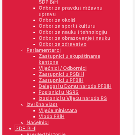
SDP BiH
Odbor za pravdu i državnu
upravu
Odbor za okoliš
Odbor za sport i kulturu
Odbor za nauku i tehnologiju
Odbor za obrazovanje i nauku
Odbor za zdravstvo
Parlamentarci
Zastupnici u skupštinama
kantona
Vijećnici / Odbornici
Zastupnici u PSBiH
Zastupnici u PFBiH
Delegati u Domu naroda PFBiH
Poslanici u NSRS
Izaslanici u Vijeću naroda RS
Izvršna vlast
Vijeće ministara
Vlada FBiH
Načelnici
SDP BiH
Pregled historije