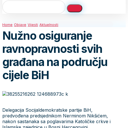
Home
Objave
Vijesti
Aktuelnosti
Nužno osiguranje
ravnopravnosti svih
građana na području
cijele BiH
Delegacija Socijaldemokratske partije BiH,
predvođena predsjednikom Nerminom Nikšićem,
nakon sastanaka sa poglavarima Katoličke crkve i
Islamske zajednice u Bosni Hercegovini,