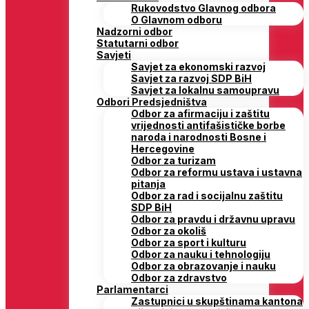
Rukovodstvo Glavnog odbora
O Glavnom odboru
Nadzorni odbor
Statutarni odbor
Savjeti
Savjet za ekonomski razvoj
Savjet za razvoj SDP BiH
Savjet za lokalnu samoupravu
Odbori Predsjedništva
Odbor za afirmaciju i zaštitu
vrijednosti antifašističke borbe
naroda i narodnosti Bosne i
Hercegovine
Odbor za turizam
Odbor za reformu ustava i ustavna
pitanja
Odbor za rad i socijalnu zaštitu
SDP BiH
Odbor za pravdu i državnu upravu
Odbor za okoliš
Odbor za sport i kulturu
Odbor za nauku i tehnologiju
Odbor za obrazovanje i nauku
Odbor za zdravstvo
Parlamentarci
Zastupnici u skupštinama kantona