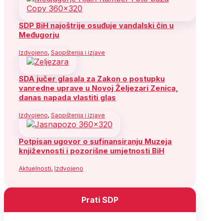
SDP BiH najoštrije osuđuje vandalski čin u
Međugorju
Izdvojeno
,
Saopštenja i izjave
SDA jučer glasala za Zakon o postupku
vanredne uprave u Novoj Željezari Zenica,
danas napada vlastiti glas
Izdvojeno
,
Saopštenja i izjave
Potpisan ugovor o sufinansiranju Muzeja
književnosti i pozorišne umjetnosti BiH
Aktuelnosti
,
Izdvojeno
Prati SDP