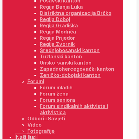
Posavski kanton
Regija Banja Luka
Distriktna organizacija Brčko
Regija Doboj
Regija Gradiška
Regija Modriča
Regija Prijedor
Regija Zvornik
Srednjobosanski kanton
Tuzlanski kanton
Unsko-sanski kanton
Zapadnohercegovački kanton
Zeničko-dobojski kanton
Forumi
Forum mladih
Forum žena
Forum seniora
Forum sindikalnih aktivista i
aktivistica
Odbori i Savjeti
Video
Fotografije
Naši ljudi