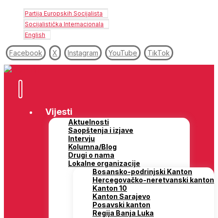
Partija Europskih Socijalista
Socijalistička Internacionala
English
Facebook
X
Instagram
YouTube
TikTok
Vijesti
Aktuelnosti
Saopštenja i izjave
Intervju
Kolumna/Blog
Drugi o nama
Lokalne organizacije
Bosansko-podrinjski Kanton
Hercegovačko-neretvanski kanton
Kanton 10
Kanton Sarajevo
Posavski kanton
Regija Banja Luka