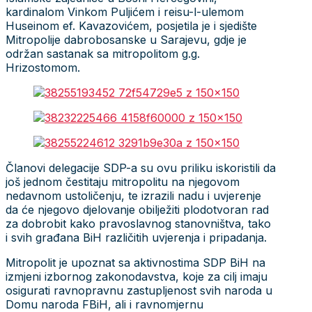
kardinalom Vinkom Puljićem i reisu-l-ulemom
Huseinom ef. Kavazovićem, posjetila je i sjedište
Mitropolije dabrobosanske u Sarajevu, gdje je
održan sastanak sa mitropolitom g.g.
Hrizostomom.
Članovi delegacije SDP-a su ovu priliku iskoristili da
još jednom čestitaju mitropolitu na njegovom
nedavnom ustoličenju, te izrazili nadu i uvjerenje
da će njegovo djelovanje obilježiti plodotvoran rad
za dobrobit kako pravoslavnog stanovništva, tako
i svih građana BiH različitih uvjerenja i pripadanja.
Mitropolit je upoznat sa aktivnostima SDP BiH na
izmjeni izbornog zakonodavstva, koje za cilj imaju
osigurati ravnopravnu zastupljenost svih naroda u
Domu naroda FBiH, ali i ravnomjernu