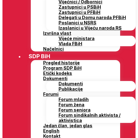
Vijećnici / Odbornici
Zastupnici u PSBiH
Zastupnici u PFBiH
Delegati u Domu naroda PFBiH
Poslanici u NSRS
Izaslanici u Vijeću naroda RS
Izvršna vlast
Vijeće ministara
Vlada FBiH
Načelnici
SDP BiH
Pregled historije
Program SDP BiH
Etički kodeks
Dokumenti
Dokumenti
Publikacije
Forumi
Forum mladih
Forum žena
Forum seniora
Forum sindikalnih aktivista /
aktivistica
Jedan član, jedan glas
English
Kontakt