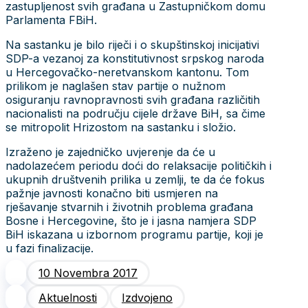
zastupljenost svih građana u Zastupničkom domu
Parlamenta FBiH.
Na sastanku je bilo riječi i o skupštinskoj inicijativi
SDP-a vezanoj za konstitutivnost srpskog naroda
u Hercegovačko-neretvanskom kantonu. Tom
prilikom je naglašen stav partije o nužnom
osiguranju ravnopravnosti svih građana različitih
nacionalisti na području cijele države BiH, sa čime
se mitropolit Hrizostom na sastanku i složio.
Izraženo je zajedničko uvjerenje da će u
nadolazećem periodu doći do relaksacije političkih i
ukupnih društvenih prilika u zemlji, te da će fokus
pažnje javnosti konačno biti usmjeren na
rješavanje stvarnih i životnih problema građana
Bosne i Hercegovine, što je i jasna namjera SDP
BiH iskazana u izbornom programu partije, koji je
u fazi finalizacije.
10 Novembra 2017
Aktuelnosti
Izdvojeno