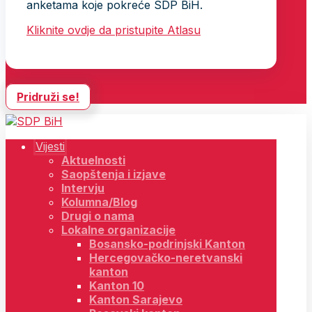
anketama koje pokreće SDP BiH.
Kliknite ovdje da pristupite Atlasu
Pridruži se!
Vijesti
Aktuelnosti
Saopštenja i izjave
Intervju
Kolumna/Blog
Drugi o nama
Lokalne organizacije
Bosansko-podrinjski Kanton
Hercegovačko-neretvanski
kanton
Kanton 10
Kanton Sarajevo