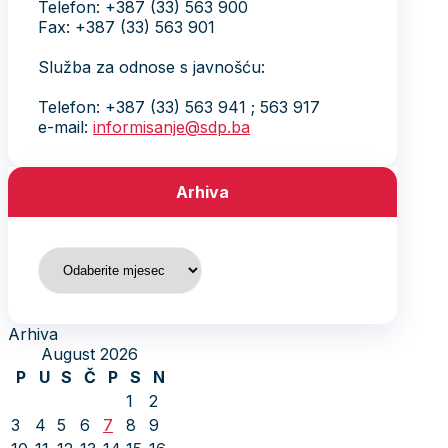
Telefon: +387 (33) 563 900
Fax: +387 (33) 563 901
Služba za odnose s javnošću:
Telefon: +387 (33) 563 941 ; 563 917
e-mail:
informisanje@sdp.ba
Arhiva
Arhiva
Arhiva
August 2026
P
U
S
Č
P
S
N
1
2
3
4
5
6
7
8
9