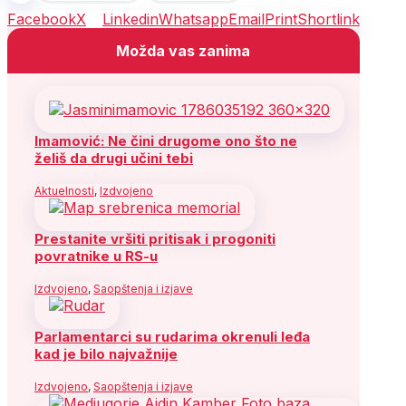
Facebook
X
Linkedin
Whatsapp
Email
Print
Shortlink
Možda vas zanima
Imamović: Ne čini drugome ono što ne
želiš da drugi učini tebi
Aktuelnosti
,
Izdvojeno
Prestanite vršiti pritisak i progoniti
povratnike u RS-u
Izdvojeno
,
Saopštenja i izjave
Parlamentarci su rudarima okrenuli leđa
kad je bilo najvažnije
Izdvojeno
,
Saopštenja i izjave