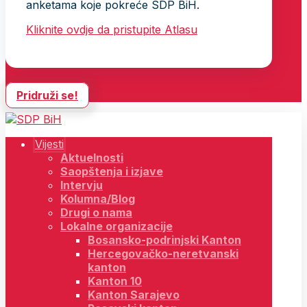
anketama koje pokreće SDP BiH.
Kliknite ovdje da pristupite Atlasu
Pridruži se!
Vijesti
Aktuelnosti
Saopštenja i izjave
Intervju
Kolumna/Blog
Drugi o nama
Lokalne organizacije
Bosansko-podrinjski Kanton
Hercegovačko-neretvanski
kanton
Kanton 10
Kanton Sarajevo