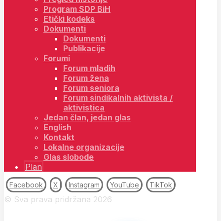
Program SDP BiH
Etički kodeks
Dokumenti
Dokumenti
Publikacije
Forumi
Forum mladih
Forum žena
Forum seniora
Forum sindikalnih aktivista /
aktivistica
Jedan član, jedan glas
English
Kontakt
Lokalne organizacije
Glas slobode
Plan
Facebook
X
Instagram
YouTube
TikTok
© Sva prava pridržana 2026