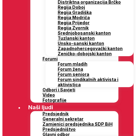
Distriktna organizacija Brčko
Regija Doboj
Regija Gradiška
Regija Modriča
Regija Prijedor
Regija Zvornik
Srednjobosanski kanton
Tuzlanski kanton
Unsko-sanski kanton
Zapadnohercegovački kanton
Zeničko-dobojski kanton
Forumi
Forum mladih
Forum žena
Forum seniora
Forum sindikalnih aktivista i
aktivistica
Odbori i Savjeti
Video
Fotografije
Naši ljudi
Predsjednik
Generalni sekretar
Zamjenici predsjednika SDP BiH
Predsjedništvo
Glavni odbor