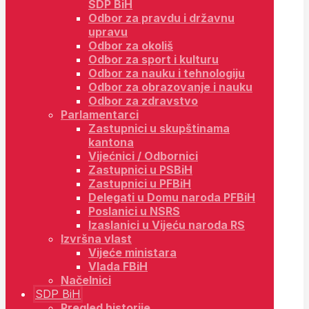
SDP BiH
Odbor za pravdu i državnu
upravu
Odbor za okoliš
Odbor za sport i kulturu
Odbor za nauku i tehnologiju
Odbor za obrazovanje i nauku
Odbor za zdravstvo
Parlamentarci
Zastupnici u skupštinama
kantona
Vijećnici / Odbornici
Zastupnici u PSBiH
Zastupnici u PFBiH
Delegati u Domu naroda PFBiH
Poslanici u NSRS
Izaslanici u Vijeću naroda RS
Izvršna vlast
Vijeće ministara
Vlada FBiH
Načelnici
SDP BiH
Pregled historije