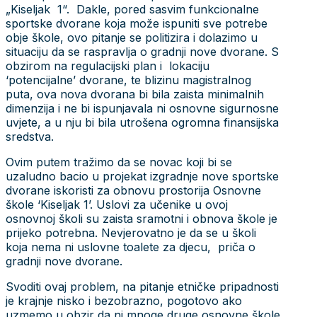
„Kiseljak 1“. Dakle, pored sasvim funkcionalne
sportske dvorane koja može ispuniti sve potrebe
obje škole, ovo pitanje se politizira i dolazimo u
situaciju da se raspravlja o gradnji nove dvorane. S
obzirom na regulacijski plan i lokaciju
‘potencijalne’ dvorane, te blizinu magistralnog
puta, ova nova dvorana bi bila zaista minimalnih
dimenzija i ne bi ispunjavala ni osnovne sigurnosne
uvjete, a u nju bi bila utrošena ogromna finansijska
sredstva.
Ovim putem tražimo da se novac koji bi se
uzaludno bacio u projekat izgradnje nove sportske
dvorane iskoristi za obnovu prostorija Osnovne
škole ‘Kiseljak 1’. Uslovi za učenike u ovoj
osnovnoj školi su zaista sramotni i obnova škole je
prijeko potrebna. Nevjerovatno je da se u školi
koja nema ni uslovne toalete za djecu, priča o
gradnji nove dvorane.
Svoditi ovaj problem, na pitanje etničke pripadnosti
je krajnje nisko i bezobrazno, pogotovo ako
uzmemo u obzir da ni mnoge druge osnovne škole