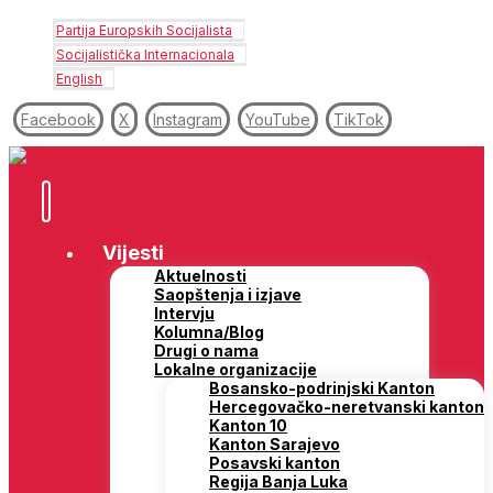
Partija Europskih Socijalista
Socijalistička Internacionala
English
Facebook
X
Instagram
YouTube
TikTok
Vijesti
Aktuelnosti
Saopštenja i izjave
Intervju
Kolumna/Blog
Drugi o nama
Lokalne organizacije
Bosansko-podrinjski Kanton
Hercegovačko-neretvanski kanton
Kanton 10
Kanton Sarajevo
Posavski kanton
Regija Banja Luka