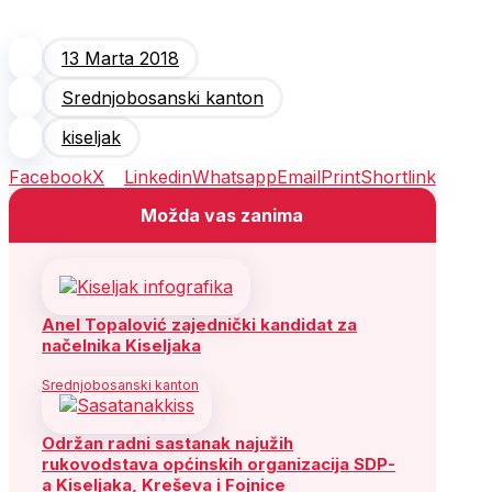
13 Marta 2018
Srednjobosanski kanton
kiseljak
Facebook
X
Linkedin
Whatsapp
Email
Print
Shortlink
Možda vas zanima
Anel Topalović zajednički kandidat za
načelnika Kiseljaka
Srednjobosanski kanton
Održan radni sastanak najužih
rukovodstava općinskih organizacija SDP-
a Kiseljaka, Kreševa i Fojnice