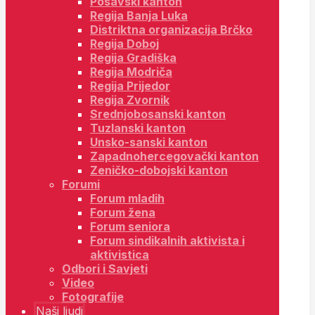
Posavski kanton
Regija Banja Luka
Distriktna organizacija Brčko
Regija Doboj
Regija Gradiška
Regija Modriča
Regija Prijedor
Regija Zvornik
Srednjobosanski kanton
Tuzlanski kanton
Unsko-sanski kanton
Zapadnohercegovački kanton
Zeničko-dobojski kanton
Forumi
Forum mladih
Forum žena
Forum seniora
Forum sindikalnih aktivista i
aktivistica
Odbori i Savjeti
Video
Fotografije
Naši ljudi