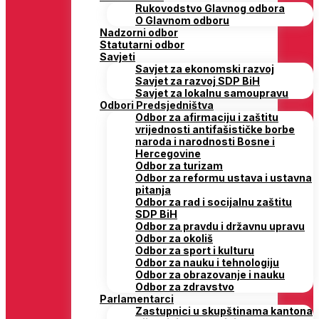
Rukovodstvo Glavnog odbora
O Glavnom odboru
Nadzorni odbor
Statutarni odbor
Savjeti
Savjet za ekonomski razvoj
Savjet za razvoj SDP BiH
Savjet za lokalnu samoupravu
Odbori Predsjedništva
Odbor za afirmaciju i zaštitu
vrijednosti antifašističke borbe
naroda i narodnosti Bosne i
Hercegovine
Odbor za turizam
Odbor za reformu ustava i ustavna
pitanja
Odbor za rad i socijalnu zaštitu
SDP BiH
Odbor za pravdu i državnu upravu
Odbor za okoliš
Odbor za sport i kulturu
Odbor za nauku i tehnologiju
Odbor za obrazovanje i nauku
Odbor za zdravstvo
Parlamentarci
Zastupnici u skupštinama kantona