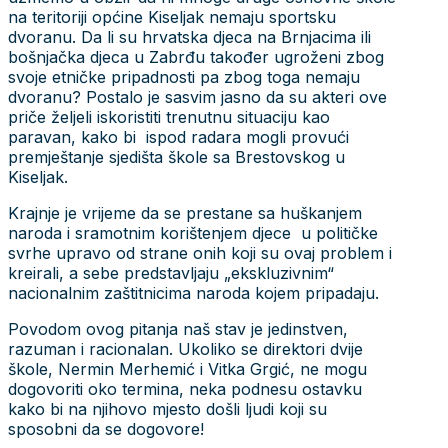
na teritoriji općine Kiseljak nemaju sportsku
dvoranu. Da li su hrvatska djeca na Brnjacima ili
bošnjačka djeca u Zabrđu također ugroženi zbog
svoje etničke pripadnosti pa zbog toga nemaju
dvoranu? Postalo je sasvim jasno da su akteri ove
priče željeli iskoristiti trenutnu situaciju kao
paravan, kako bi ispod radara mogli provući
premještanje sjedišta škole sa Brestovskog u
Kiseljak.
Krajnje je vrijeme da se prestane sa huškanjem
naroda i sramotnim korištenjem djece u političke
svrhe upravo od strane onih koji su ovaj problem i
kreirali, a sebe predstavljaju „ekskluzivnim“
nacionalnim zaštitnicima naroda kojem pripadaju.
Povodom ovog pitanja naš stav je jedinstven,
razuman i racionalan. Ukoliko se direktori dvije
škole, Nermin Merhemić i Vitka Grgić, ne mogu
dogovoriti oko termina, neka podnesu ostavku
kako bi na njihovo mjesto došli ljudi koji su
sposobni da se dogovore!