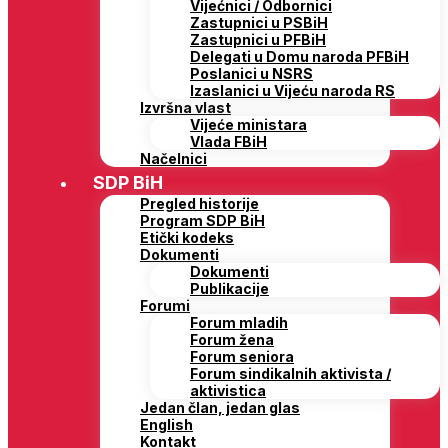
Vijećnici / Odbornici
Zastupnici u PSBiH
Zastupnici u PFBiH
Delegati u Domu naroda PFBiH
Poslanici u NSRS
Izaslanici u Vijeću naroda RS
Izvršna vlast
Vijeće ministara
Vlada FBiH
Načelnici
SDP BiH
Pregled historije
Program SDP BiH
Etički kodeks
Dokumenti
Dokumenti
Publikacije
Forumi
Forum mladih
Forum žena
Forum seniora
Forum sindikalnih aktivista /
aktivistica
Jedan član, jedan glas
English
Kontakt