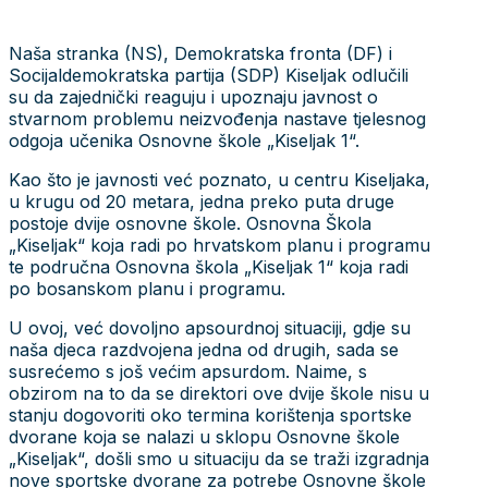
Naša stranka (NS), Demokratska fronta (DF) i
Socijaldemokratska partija (SDP) Kiseljak odlučili
su da zajednički reaguju i upoznaju javnost o
stvarnom problemu neizvođenja nastave tjelesnog
odgoja učenika Osnovne škole „Kiseljak 1“.
Kao što je javnosti već poznato, u centru Kiseljaka,
u krugu od 20 metara, jedna preko puta druge
postoje dvije osnovne škole. Osnovna Škola
„Kiseljak“ koja radi po hrvatskom planu i programu
te područna Osnovna škola „Kiseljak 1“ koja radi
po bosanskom planu i programu.
U ovoj, već dovoljno apsourdnoj situaciji, gdje su
naša djeca razdvojena jedna od drugih, sada se
susrećemo s još većim apsurdom. Naime, s
obzirom na to da se direktori ove dvije škole nisu u
stanju dogovoriti oko termina korištenja sportske
dvorane koja se nalazi u sklopu Osnovne škole
„Kiseljak“, došli smo u situaciju da se traži izgradnja
nove sportske dvorane za potrebe Osnovne škole