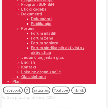
Program SDP BiH
Etički kodeks
Dokumenti
Dokumenti
Publikacije
Forumi
Forum mladih
Forum žena
Forum seniora
Forum sindikalnih aktivista /
aktivistica
Jedan član, jedan glas
English
Kontakt
Lokalne organizacije
Glas slobode
Plan
Facebook
X
Instagram
YouTube
TikTok
© Sva prava pridržana 2026