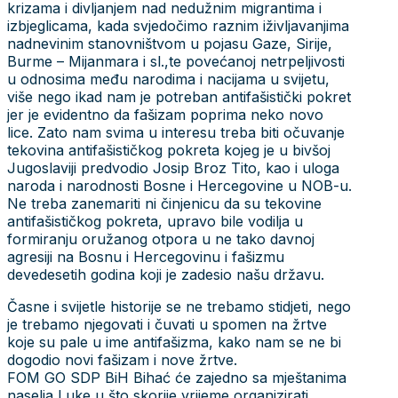
krizama i divljanjem nad nedužnim migrantima i
izbjeglicama, kada svjedočimo raznim iživljavanjima
nadnevinim stanovništvom u pojasu Gaze, Sirije,
Burme – Mijanmara i sl.,te povećanoj netrpeljivosti
u odnosima među narodima i nacijama u svijetu,
više nego ikad nam je potreban antifašistički pokret
jer je evidentno da fašizam poprima neko novo
lice. Zato nam svima u interesu treba biti očuvanje
tekovina antifašističkog pokreta kojeg je u bivšoj
Jugoslaviji predvodio Josip Broz Tito, kao i uloga
naroda i narodnosti Bosne i Hercegovine u NOB-u.
Ne treba zanemariti ni činjenicu da su tekovine
antifašističkog pokreta, upravo bile vodilja u
formiranju oružanog otpora u ne tako davnoj
agresiji na Bosnu i Hercegovinu i fašizmu
devedesetih godina koji je zadesio našu državu.
Časne i svijetle historije se ne trebamo stidjeti, nego
je trebamo njegovati i čuvati u spomen na žrtve
koje su pale u ime antifašizma, kako nam se ne bi
dogodio novi fašizam i nove žrtve.
FOM GO SDP BiH Bihać će zajedno sa mještanima
naselja Luke u što skorije vrijeme organizirati