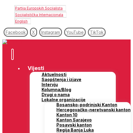
Partija Europskih Socijalista
Socijalistička Internacionala
English
Facebook
X
Instagram
YouTube
TikTok
Vijesti
Aktuelnosti
Saopštenja i izjave
Intervju
Kolumna/Blog
Drugi o nama
Lokalne organizacije
Bosansko-podrinjski Kanton
Hercegovačko-neretvanski kanton
Kanton 10
Kanton Sarajevo
Posavski kanton
Regija Banja Luka