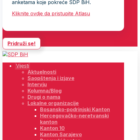
anketama koje pokreće SDP BiH.
Kliknite ovdje da pristupite Atlasu
Pridruži se!
Vijesti
Aktuelnosti
Saopštenja i izjave
Intervju
Kolumna/Blog
Drugi o nama
Lokalne organizacije
Bosansko-podrinjski Kanton
Hercegovačko-neretvanski
kanton
Kanton 10
Kanton Sarajevo