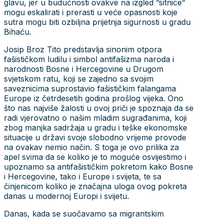
glavu, jer u budućnosti ovakve na izgled ”sitnice”
mogu eskalirati i prerasti u veće opasnosti koje
sutra mogu biti ozbiljna prijetnja sigurnosti u gradu
Bihaću.
Josip Broz Tito predstavlja sinonim otpora
fašističkom ludilu i simbol antifašizma naroda i
narodnosti Bosne i Hercegovine u Drugom
svjetskom ratu, koji se zajedno sa svojim
saveznicima suprostavio fašističkim falangama
Europe iz četrdesetih godina prošlog vijeka. Ono
što nas najviše žalosti u ovoj priči je spoznaja da se
radi vjerovatno o našim mladim sugrađanima, koji
zbog manjka sadržaja u gradu i teške ekonomske
situacije u državi svoje slobodno vrijeme provode
na ovakav nemio način. S toga je ovo prilika za
apel svima da se koliko je to moguće osvijestimo i
upoznamo sa antifašističkim pokretom kako Bosne
i Hercegovine, tako i Europe i svijeta, te sa
činjenicom koliko je značajna uloga ovog pokreta
danas u modernoj Europi i svijetu.
Danas, kada se suočavamo sa migrantskim