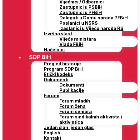
Vijećnici / Odbornici
Zastupnici u PSBiH
Zastupnici u PFBiH
Delegati u Domu naroda PFBiH
Poslanici u NSRS
Izaslanici u Vijeću naroda RS
Izvršna vlast
Vijeće ministara
Vlada FBiH
Načelnici
SDP BiH
Pregled historije
Program SDP BiH
Etički kodeks
Dokumenti
Dokumenti
Publikacije
Forumi
Forum mladih
Forum žena
Forum seniora
Forum sindikalnih aktivista /
aktivistica
Jedan član, jedan glas
English
Kontakt