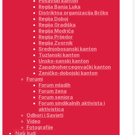
Posavski kanton
Regija Banja Luka
Distriktna organizacija Brčko
Regija Doboj
Regija Gradiška
Regija Modriča
Regija Prijedor
Regija Zvornik
Srednjobosanski kanton
Tuzlanski kanton
Unsko-sanski kanton
Zapadnohercegovački kanton
Zeničko-dobojski kanton
Forumi
Forum mladih
Forum žena
Forum seniora
Forum sindikalnih aktivista i
aktivistica
Odbori i Savjeti
Video
Fotografije
Naši ljudi