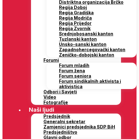
Distriktna organizacija Brčko
Regija Doboj
Regija Gradiška
Regija Modriča
Regija Prijedor
Regija Zvornik
Srednjobosanski kanton
Tuzlanski kanton
Unsko-sanski kanton
Zapadnohercegovački kanton
Zeničko-dobojski kanton
Forumi
Forum mladih
Forum žena
Forum seniora
Forum sindikalnih aktivista i
aktivistica
Odbori i Savjeti
Video
Fotografije
Naši ljudi
Predsjednik
Generalni sekretar
Zamjenici predsjednika SDP BiH
Predsjedništvo
Glavni odbor