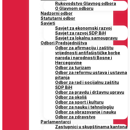
Rukovodstvo Glavnog odbora
O Glavnom odboru
Nadzorni odbor
Statutarni odbor
Savjeti
Savjet za ekonomski razvoj
Savjet za razvoj SDP BiH
Savjet za lokalnu samoupravu
Odbori Predsjedništva
Odbor za afirmaciju i zaštitu
vrijednosti antifašističke borbe
naroda i narodnosti Bosne i
Hercegovine
Odbor za turizam
Odbor za reformu ustava i ustavna
pitanja
Odbor za rad i socijalnu zaštitu
SDP BiH
Odbor za pravdu i državnu upravu
Odbor za okoliš
Odbor za sport i kulturu
Odbor za nauku i tehnologiju
Odbor za obrazovanje i nauku
Odbor za zdravstvo
Parlamentarci
Zastupnici u skupštinama kantona