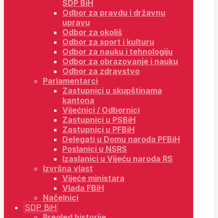
SDP BiH
Odbor za pravdu i državnu
upravu
Odbor za okoliš
Odbor za sport i kulturu
Odbor za nauku i tehnologiju
Odbor za obrazovanje i nauku
Odbor za zdravstvo
Parlamentarci
Zastupnici u skupštinama
kantona
Vijećnici / Odbornici
Zastupnici u PSBiH
Zastupnici u PFBiH
Delegati u Domu naroda PFBiH
Poslanici u NSRS
Izaslanici u Vijeću naroda RS
Izvršna vlast
Vijeće ministara
Vlada FBiH
Načelnici
SDP BiH
Pregled historije