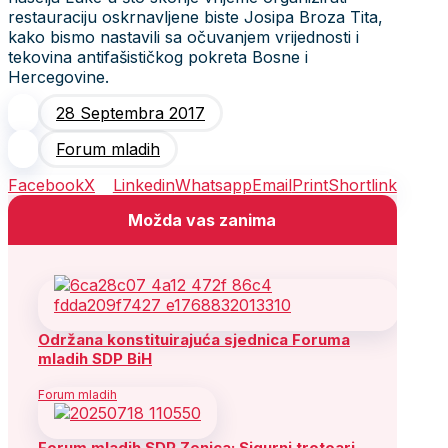
restauraciju oskrnavljene biste Josipa Broza Tita,
kako bismo nastavili sa očuvanjem vrijednosti i
tekovina antifašističkog pokreta Bosne i
Hercegovine.
28 Septembra 2017
Forum mladih
Facebook
X
Linkedin
Whatsapp
Email
Print
Shortlink
Možda vas zanima
Održana konstituirajuća sjednica Foruma
mladih SDP BiH
Forum mladih
Forum mladih SDP Zenica: Sigurni trotoari,