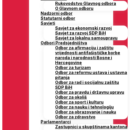
Rukovodstvo Glavnog odbora
O Glavnom odboru
Nadzorni odbor
Statutarni odbor
Savjeti
Savjet za ekonomski razvoj
Savjet za razvoj SDP BiH
Savjet za lokalnu samoupravu
Odbori Predsjedništva
Odbor za afirmaciju i zaštitu
vrijednosti antifašističke borbe
naroda i narodnosti Bosne i
Hercegovine
Odbor za turizam
Odbor za reformu ustava i ustavna
pitanja
Odbor za rad i socijalnu zaštitu
SDP BiH
Odbor za pravdu i državnu upravu
Odbor za okoliš
Odbor za sport i kulturu
Odbor za nauku i tehnologiju
Odbor za obrazovanje i nauku
Odbor za zdravstvo
Parlamentarci
Zastupnici u skupštinama kantona