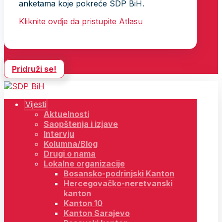
anketama koje pokreće SDP BiH.
Kliknite ovdje da pristupite Atlasu
Pridruži se!
Vijesti
Aktuelnosti
Saopštenja i izjave
Intervju
Kolumna/Blog
Drugi o nama
Lokalne organizacije
Bosansko-podrinjski Kanton
Hercegovačko-neretvanski
kanton
Kanton 10
Kanton Sarajevo