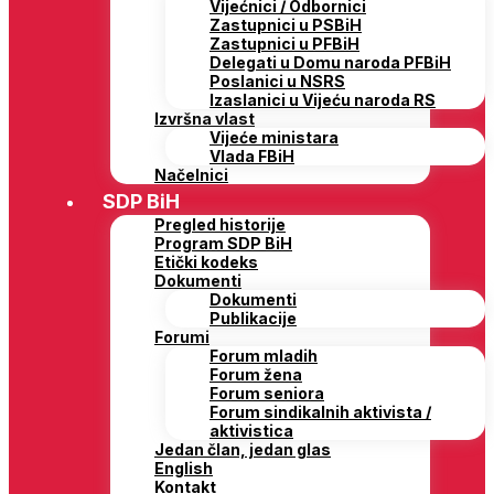
Vijećnici / Odbornici
Zastupnici u PSBiH
Zastupnici u PFBiH
Delegati u Domu naroda PFBiH
Poslanici u NSRS
Izaslanici u Vijeću naroda RS
Izvršna vlast
Vijeće ministara
Vlada FBiH
Načelnici
SDP BiH
Pregled historije
Program SDP BiH
Etički kodeks
Dokumenti
Dokumenti
Publikacije
Forumi
Forum mladih
Forum žena
Forum seniora
Forum sindikalnih aktivista /
aktivistica
Jedan član, jedan glas
English
Kontakt