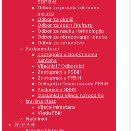
SDP BiH
Odbor za pravdu i državnu
upravu
Odbor za okoliš
Odbor za sport i kulturu
Odbor za nauku i tehnologiju
Odbor za obrazovanje i nauku
Odbor za zdravstvo
Parlamentarci
Zastupnici u skupštinama
kantona
Vijećnici / Odbornici
Zastupnici u PSBiH
Zastupnici u PFBiH
Delegati u Domu naroda PFBiH
Poslanici u NSRS
Izaslanici u Vijeću naroda RS
Izvršna vlast
Vijeće ministara
Vlada FBiH
Načelnici
SDP BiH
Pregled historije