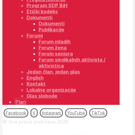
Program SDP BiH
Etički kodeks
Dokumenti
Dokumenti
Publikacije
Forumi
Forum mladih
Forum žena
Forum seniora
Forum sindikalnih aktivista /
aktivistica
Jedan član, jedan glas
English
Kontakt
Lokalne organizacije
Glas slobode
Plan
Facebook
X
Instagram
YouTube
TikTok
© Sva prava pridržana 2026