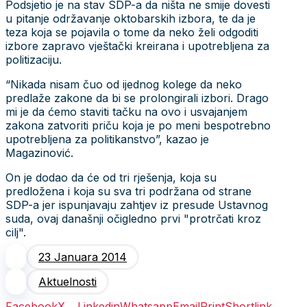
Podsjetio je na stav SDP-a da ništa ne smije dovesti
u pitanje održavanje oktobarskih izbora, te da je
teza koja se pojavila o tome da neko želi odgoditi
izbore zapravo vještački kreirana i upotrebljena za
politizaciju.
“Nikada nisam čuo od ijednog kolege da neko
predlaže zakone da bi se prolongirali izbori. Drago
mi je da ćemo staviti tačku na ovo i usvajanjem
zakona zatvoriti priču koja je po meni bespotrebno
upotrebljena za politikanstvo”, kazao je
Magazinović.
On je dodao da će od tri rješenja, koja su
predložena i koja su sva tri podržana od strane
SDP-a jer ispunjavaju zahtjev iz presude Ustavnog
suda, ovaj današnji očigledno prvi "protrčati kroz
cilj".
23 Januara 2014
Aktuelnosti
Facebook
X
Linkedin
Whatsapp
Email
Print
Shortlink