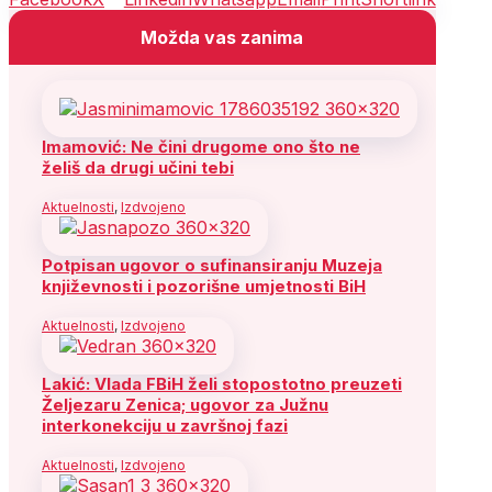
Možda vas zanima
Imamović: Ne čini drugome ono što ne
želiš da drugi učini tebi
Aktuelnosti
,
Izdvojeno
Potpisan ugovor o sufinansiranju Muzeja
književnosti i pozorišne umjetnosti BiH
Aktuelnosti
,
Izdvojeno
Lakić: Vlada FBiH želi stopostotno preuzeti
Željezaru Zenica; ugovor za Južnu
interkonekciju u završnoj fazi
Aktuelnosti
,
Izdvojeno