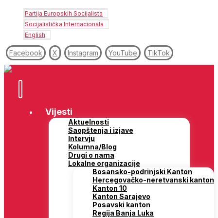
Partija Europskih Socijalista
Socijalistička Internacionala
English
Facebook
X
Instagram
YouTube
TikTok
Vijesti
Aktuelnosti
Saopštenja i izjave
Intervju
Kolumna/Blog
Drugi o nama
Lokalne organizacije
Bosansko-podrinjski Kanton
Hercegovačko-neretvanski kanton
Kanton 10
Kanton Sarajevo
Posavski kanton
Regija Banja Luka