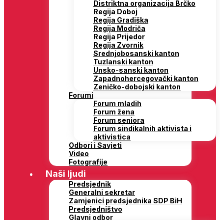
Distriktna organizacija Brčko
Regija Doboj
Regija Gradiška
Regija Modriča
Regija Prijedor
Regija Zvornik
Srednjobosanski kanton
Tuzlanski kanton
Unsko-sanski kanton
Zapadnohercegovački kanton
Zeničko-dobojski kanton
Forumi
Forum mladih
Forum žena
Forum seniora
Forum sindikalnih aktivista i
aktivistica
Odbori i Savjeti
Video
Fotografije
Naši ljudi
Predsjednik
Generalni sekretar
Zamjenici predsjednika SDP BiH
Predsjedništvo
Glavni odbor