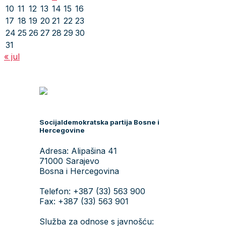
10
11
12
13
14
15
16
17
18
19
20
21
22
23
24
25
26
27
28
29
30
31
« jul
Socijaldemokratska partija Bosne i
Hercegovine
Adresa: Alipašina 41
71000 Sarajevo
Bosna i Hercegovina
Telefon: +387 (33) 563 900
Fax: +387 (33) 563 901
Služba za odnose s javnošću: