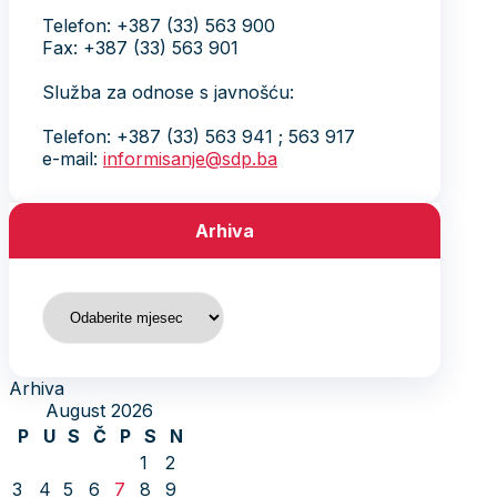
Telefon: +387 (33) 563 900
Fax: +387 (33) 563 901
Služba za odnose s javnošću:
Telefon: +387 (33) 563 941 ; 563 917
e-mail:
informisanje@sdp.ba
Arhiva
Arhiva
Arhiva
August 2026
P
U
S
Č
P
S
N
1
2
3
4
5
6
7
8
9