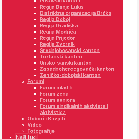
Posavski kanton
Regija Banja Luka
Distriktna organizacija Brčko
Regija Doboj
Regija Gradiška
Regija Modriča
Regija Prijedor
Regija Zvornik
Srednjobosanski kanton
Tuzlanski kanton
Unsko-sanski kanton
Zapadnohercegovački kanton
Zeničko-dobojski kanton
Forumi
Forum mladih
Forum žena
Forum seniora
Forum sindikalnih aktivista i
aktivistica
Odbori i Savjeti
Video
Fotografije
Naši ljudi