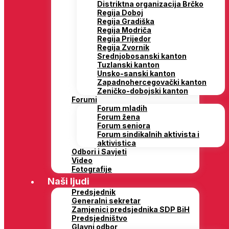
Distriktna organizacija Brčko
Regija Doboj
Regija Gradiška
Regija Modriča
Regija Prijedor
Regija Zvornik
Srednjobosanski kanton
Tuzlanski kanton
Unsko-sanski kanton
Zapadnohercegovački kanton
Zeničko-dobojski kanton
Forumi
Forum mladih
Forum žena
Forum seniora
Forum sindikalnih aktivista i
aktivistica
Odbori i Savjeti
Video
Fotografije
Naši ljudi
Predsjednik
Generalni sekretar
Zamjenici predsjednika SDP BiH
Predsjedništvo
Glavni odbor