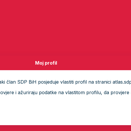
Moj profil
i član SDP BiH posjeduje vlastiti profil na stranici atlas.sd
ere i ažuriraju podatke na vlastitom profilu, da provjere s