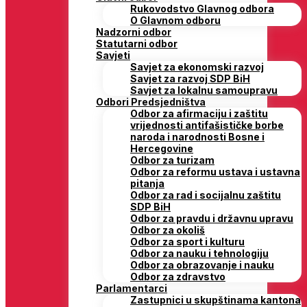
Rukovodstvo Glavnog odbora
O Glavnom odboru
Nadzorni odbor
Statutarni odbor
Savjeti
Savjet za ekonomski razvoj
Savjet za razvoj SDP BiH
Savjet za lokalnu samoupravu
Odbori Predsjedništva
Odbor za afirmaciju i zaštitu
vrijednosti antifašističke borbe
naroda i narodnosti Bosne i
Hercegovine
Odbor za turizam
Odbor za reformu ustava i ustavna
pitanja
Odbor za rad i socijalnu zaštitu
SDP BiH
Odbor za pravdu i državnu upravu
Odbor za okoliš
Odbor za sport i kulturu
Odbor za nauku i tehnologiju
Odbor za obrazovanje i nauku
Odbor za zdravstvo
Parlamentarci
Zastupnici u skupštinama kantona