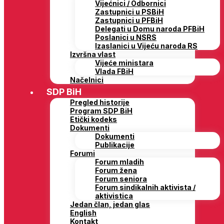
Vijećnici / Odbornici
Zastupnici u PSBiH
Zastupnici u PFBiH
Delegati u Domu naroda PFBiH
Poslanici u NSRS
Izaslanici u Vijeću naroda RS
Izvršna vlast
Vijeće ministara
Vlada FBiH
Načelnici
SDP BiH
Pregled historije
Program SDP BiH
Etički kodeks
Dokumenti
Dokumenti
Publikacije
Forumi
Forum mladih
Forum žena
Forum seniora
Forum sindikalnih aktivista /
aktivistica
Jedan član, jedan glas
English
Kontakt