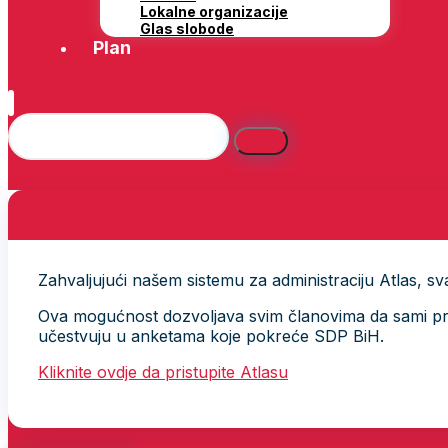
Lokalne organizacije
Glas slobode
Plan
Zahvaljujući našem sistemu za administraciju Atlas, svak
Ova mogućnost dozvoljava svim članovima da sami provj
učestvuju u anketama koje pokreće SDP BiH.
Kliknite ovdje da pristupite Atlasu