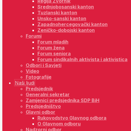
Regija Zvornik
Srednjobosanski kanton
Tuzlanski kanton
Unsko-sanski kanton
Zapadnohercegovački kanton
Zeničko-dobojski kanton
Forumi
Forum mladih
Forum žena
Forum seniora
Forum sindikalnih aktivista i aktivistica
Odbori i Savjeti
Video
Fotografije
Naši ljudi
Predsjednik
Generalni sekretar
Zamjenici predsjednika SDP BiH
Predsjedništvo
Glavni odbor
Rukovodstvo Glavnog odbora
O Glavnom odboru
Nadzorni odbor