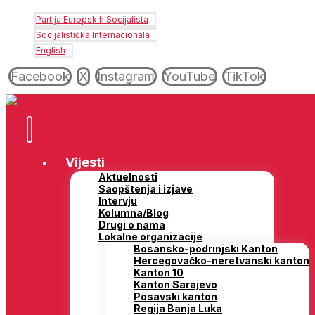
Partija Europskih Socijalista
Socijalistička Internacionala
English
Facebook
X
Instagram
YouTube
TikTok
Vijesti
Aktuelnosti
Saopštenja i izjave
Intervju
Kolumna/Blog
Drugi o nama
Lokalne organizacije
Bosansko-podrinjski Kanton
Hercegovačko-neretvanski kanton
Kanton 10
Kanton Sarajevo
Posavski kanton
Regija Banja Luka