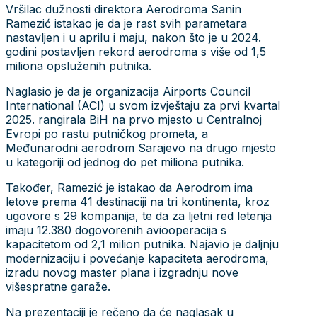
Vršilac dužnosti direktora Aerodroma Sanin
Ramezić istakao je da je rast svih parametara
nastavljen i u aprilu i maju, nakon što je u 2024.
godini postavljen rekord aerodroma s više od 1,5
miliona opsluženih putnika.
Naglasio je da je organizacija Airports Council
International (ACI) u svom izvještaju za prvi kvartal
2025. rangirala BiH na prvo mjesto u Centralnoj
Evropi po rastu putničkog prometa, a
Međunarodni aerodrom Sarajevo na drugo mjesto
u kategoriji od jednog do pet miliona putnika.
Također, Ramezić je istakao da Aerodrom ima
letove prema 41 destinaciji na tri kontinenta, kroz
ugovore s 29 kompanija, te da za ljetni red letenja
imaju 12.380 dogovorenih aviooperacija s
kapacitetom od 2,1 milion putnika. Najavio je daljnju
modernizaciju i povećanje kapaciteta aerodroma,
izradu novog master plana i izgradnju nove
višespratne garaže.
Na prezentaciji je rečeno da će naglasak u