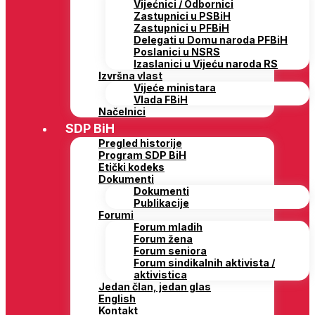
Vijećnici / Odbornici
Zastupnici u PSBiH
Zastupnici u PFBiH
Delegati u Domu naroda PFBiH
Poslanici u NSRS
Izaslanici u Vijeću naroda RS
Izvršna vlast
Vijeće ministara
Vlada FBiH
Načelnici
SDP BiH
Pregled historije
Program SDP BiH
Etički kodeks
Dokumenti
Dokumenti
Publikacije
Forumi
Forum mladih
Forum žena
Forum seniora
Forum sindikalnih aktivista /
aktivistica
Jedan član, jedan glas
English
Kontakt