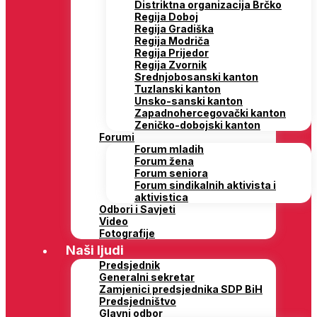
Distriktna organizacija Brčko
Regija Doboj
Regija Gradiška
Regija Modriča
Regija Prijedor
Regija Zvornik
Srednjobosanski kanton
Tuzlanski kanton
Unsko-sanski kanton
Zapadnohercegovački kanton
Zeničko-dobojski kanton
Forumi
Forum mladih
Forum žena
Forum seniora
Forum sindikalnih aktivista i
aktivistica
Odbori i Savjeti
Video
Fotografije
Naši ljudi
Predsjednik
Generalni sekretar
Zamjenici predsjednika SDP BiH
Predsjedništvo
Glavni odbor