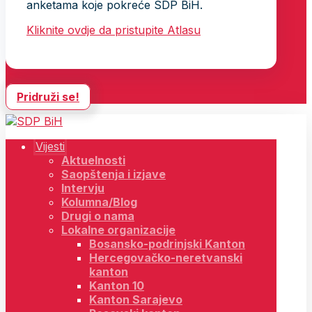
anketama koje pokreće SDP BiH.
Kliknite ovdje da pristupite Atlasu
Pridruži se!
Vijesti
Aktuelnosti
Saopštenja i izjave
Intervju
Kolumna/Blog
Drugi o nama
Lokalne organizacije
Bosansko-podrinjski Kanton
Hercegovačko-neretvanski
kanton
Kanton 10
Kanton Sarajevo