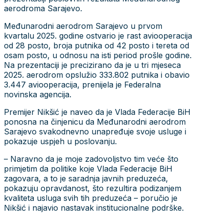
aerodroma Sarajevo.
Međunarodni aerodrom Sarajevo u prvom
kvartalu 2025. godine ostvario je rast aviooperacija
od 28 posto, broja putnika od 42 posto i tereta od
osam posto, u odnosu na isti period prošle godine.
Na prezentaciji je precizirano da je u tri mjeseca
2025. aerodrom opslužio 333.802 putnika i obavio
3.447 aviooperacija, prenijela je Federalna
novinska agencija.
Premijer Nikšić je naveo da je Vlada Federacije BiH
ponosna na činjenicu da Međunarodni aerodrom
Sarajevo svakodnevno unapređuje svoje usluge i
pokazuje uspjeh u poslovanju.
– Naravno da je moje zadovoljstvo tim veće što
primjetim da politike koje Vlada Federacije BiH
zagovara, a to je saradnja javnih preduzeća,
pokazuju opravdanost, što rezultira podizanjem
kvaliteta usluga svih tih preduzeća – poručio je
Nikšić i najavio nastavak institucionalne podrške.