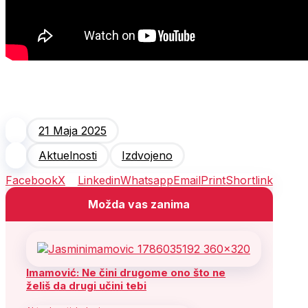
21 Maja 2025
Aktuelnosti
Izdvojeno
Facebook
X
Linkedin
Whatsapp
Email
Print
Shortlink
Možda vas zanima
Imamović: Ne čini drugome ono što ne
želiš da drugi učini tebi