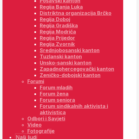
Posavski kanton
Regija Banja Luka
Distriktna organizacija Brčko
Regija Doboj
Regija Gradiška
Regija Modriča
Regija Prijedor
Regija Zvornik
Srednjobosanski kanton
Tuzlanski kanton
Unsko-sanski kanton
Zapadnohercegovački kanton
Zeničko-dobojski kanton
Forumi
Forum mladih
Forum žena
Forum seniora
Forum sindikalnih aktivista i
aktivistica
Odbori i Savjeti
Video
Fotografije
Naši ljudi