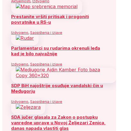
Aktuelnosti
,
Izdvojeno
Prestanite vršiti pritisak i progoniti
povratnike u RS-u
Izdvojeno
,
Saopštenja i izjave
Parlamentarci su rudarima okrenuli leđa
kad je bilo najvažnije
Izdvojeno
,
Saopštenja i izjave
SDP BiH najoštrije osuđuje vandalski čin u
Međugorju
Izdvojeno
,
Saopštenja i izjave
SDA jučer glasala za Zakon o postupku
vanredne uprave u Novoj Željezari Zenica,
danas napada vlastiti glas