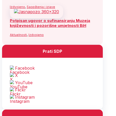
Izdvojeno
,
Saopštenja i izjave
Potpisan ugovor o sufinansiranju Muzeja
književnosti i pozorišne umjetnosti BiH
Aktuelnosti
,
Izdvojeno
Prati SDP
Facebook
X
YouTube
Flickr
Instagram