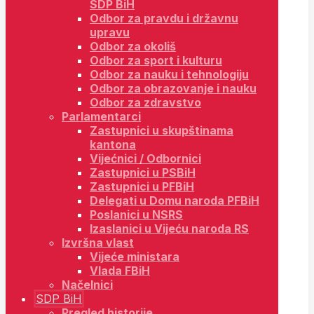
SDP BiH
Odbor za pravdu i državnu
upravu
Odbor za okoliš
Odbor za sport i kulturu
Odbor za nauku i tehnologiju
Odbor za obrazovanje i nauku
Odbor za zdravstvo
Parlamentarci
Zastupnici u skupštinama
kantona
Vijećnici / Odbornici
Zastupnici u PSBiH
Zastupnici u PFBiH
Delegati u Domu naroda PFBiH
Poslanici u NSRS
Izaslanici u Vijeću naroda RS
Izvršna vlast
Vijeće ministara
Vlada FBiH
Načelnici
SDP BiH
Pregled historije