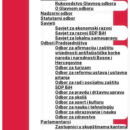
Rukovodstvo Glavnog odbora
O Glavnom odboru
Nadzorni odbor
Statutarni odbor
Savjeti
Savjet za ekonomski razvoj
Savjet za razvoj SDP BiH
Savjet za lokalnu samoupravu
Odbori Predsjedništva
Odbor za afirmaciju i zaštitu
vrijednosti antifašističke borbe
naroda i narodnosti Bosne i
Hercegovine
Odbor za turizam
Odbor za reformu ustava i ustavna
pitanja
Odbor za rad i socijalnu zaštitu
SDP BiH
Odbor za pravdu i državnu upravu
Odbor za okoliš
Odbor za sport i kulturu
Odbor za nauku i tehnologiju
Odbor za obrazovanje i nauku
Odbor za zdravstvo
Parlamentarci
Zastupnici u skupštinama kantona