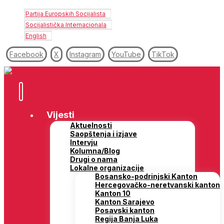
Partija Europskih Socijalista
Socijalistička Internacionala
English
Facebook
X
Instagram
YouTube
TikTok
Vijesti
Aktuelnosti
Saopštenja i izjave
Intervju
Kolumna/Blog
Drugi o nama
Lokalne organizacije
Bosansko-podrinjski Kanton
Hercegovačko-neretvanski kanton
Kanton 10
Kanton Sarajevo
Posavski kanton
Regija Banja Luka