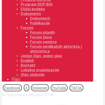
Program SDP BiH
Etički kodeks
Dokumenti
Dokumenti
Publikacije
Forumi
Forum mladih
Forum žena
Forum seniora
Forum sindikalnih aktivista /
aktivistica
Jedan član, jedan glas
English
Kontakt
Lokalne organizacije
Glas slobode
Plan
Facebook
X
Instagram
YouTube
TikTok
© Sva prava pridržana 2026