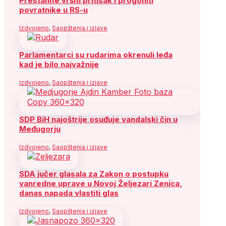
Prestanite vršiti pritisak i progoniti
povratnike u RS-u
Izdvojeno
,
Saopštenja i izjave
Parlamentarci su rudarima okrenuli leđa
kad je bilo najvažnije
Izdvojeno
,
Saopštenja i izjave
SDP BiH najoštrije osuđuje vandalski čin u
Međugorju
Izdvojeno
,
Saopštenja i izjave
SDA jučer glasala za Zakon o postupku
vanredne uprave u Novoj Željezari Zenica,
danas napada vlastiti glas
Izdvojeno
,
Saopštenja i izjave