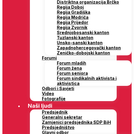
Distriktna organizacija Brčko
Regija Doboj
Regija Gradiška
Regija Modriča
Regija Prijedor
Regija Zvornik
Srednjobosanski kanton
Tuzlanski kanton
Unsko-sanski kanton
Zapadnohercegovački kanton
Zeničko-dobojski kanton
Forumi
Forum mladih
Forum žena
Forum seniora
Forum sindikalnih aktivista i
aktivistica
Odbori i Savjeti
Video
Fotografije
Naši ljudi
Predsjednik
Generalni sekretar
Zamjenici predsjednika SDP BiH
Predsjedništvo
Glavni odbor