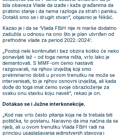
bila obaveza Vlade da izađe i kaže građanima da
pratimo stanje i da nema razloga za strah i paniku.
Dotakli smo se i drugih stvari“, objasnio je Nikšić.
Kazao je i da se ‘Vlada FBiH nije ni marke dodatno
zadužila u odnosu na ono što je plan utvrđen od
prethodne vlade za period 2022.-2024’.
„Postoji neki kontinuitet i bez obzira koliko će neko
ponavljati laž – od toga nema ništa, vrlo lako je
demantovati. S MMF-om ćemo nastaviti
razgovarati, na njihov izvještaj koji smo
preliminarno dobili u prvom trenutku ne može se
intervenisati, to je njihov osnovni izvještaj, ali kada
dođe do toga imat ćemo svoje obrazloženje za
svaku onu stavku koju naveli“, rekao je on.
Dotakao se i Južne interkonekcije.
„Kod nas vrlo često pitanja koja ne bi trebala biti
politička, to postanu. Naravno da ima načina da se
riješi, ali u ovom trenutku Vlada FBiH radi na
principu usaglašavanja jedinstvenih stavova i