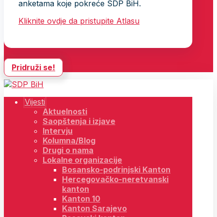
anketama koje pokreće SDP BiH.
Kliknite ovdje da pristupite Atlasu
Pridruži se!
Vijesti
Aktuelnosti
Saopštenja i izjave
Intervju
Kolumna/Blog
Drugi o nama
Lokalne organizacije
Bosansko-podrinjski Kanton
Hercegovačko-neretvanski
kanton
Kanton 10
Kanton Sarajevo