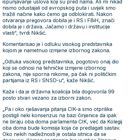
ispunjavanje uslova koji su pred nama. Ali mi nikad
nismo odustajali od evropskog puta i uvijek smo
tražili načine kako ćemo ga odblokirati. Nakon
otvaranja pregovora dobila je i RS i FBiH, znači
dobila je i država. Jačamo i državu i institucije
vlasti“, tvrdi Nikšić.
Komentarisao je i odluku visokog predstavnika
kojom je nametnuo izmjene izbornog zakona.
„Odluka visokog predstavnika, pogotovo onaj dio
koji se odnosi na tehničke izmjene izbornog
zakona, nije sporna nikome, pa čak ni političkim
partijama iz RS i SNSD-u“, kaže Nikšić.
Kaže i da je državna koalicija bila dogovorila 99
posto stvari vezano za izborni zakon.
„Pa i oko rješavanja pitanja CIK-a smo otprilike
postigli neki konsenzus na bazi činjenice da ipak
ne biraju oba doma parlamenta CIK, već da Kolegij
oba doma bude komisija koja će predlagati sastav.
Oko nekih nadležnosti je ostala sitnica da se