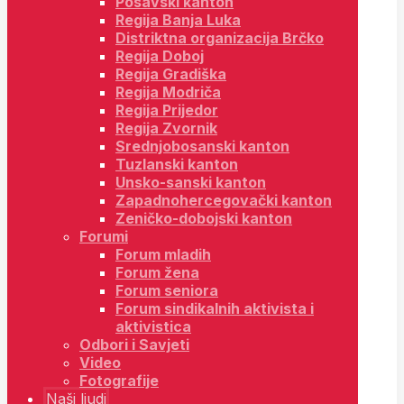
Posavski kanton
Regija Banja Luka
Distriktna organizacija Brčko
Regija Doboj
Regija Gradiška
Regija Modriča
Regija Prijedor
Regija Zvornik
Srednjobosanski kanton
Tuzlanski kanton
Unsko-sanski kanton
Zapadnohercegovački kanton
Zeničko-dobojski kanton
Forumi
Forum mladih
Forum žena
Forum seniora
Forum sindikalnih aktivista i
aktivistica
Odbori i Savjeti
Video
Fotografije
Naši ljudi