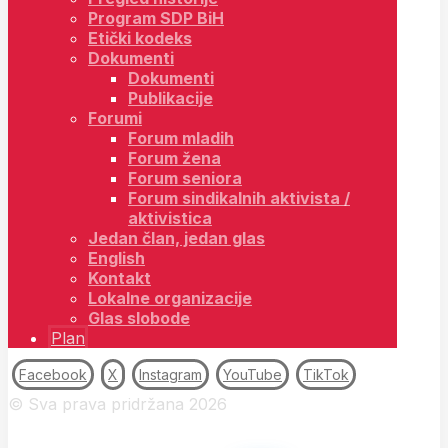
Program SDP BiH
Etički kodeks
Dokumenti
Dokumenti
Publikacije
Forumi
Forum mladih
Forum žena
Forum seniora
Forum sindikalnih aktivista /
aktivistica
Jedan član, jedan glas
English
Kontakt
Lokalne organizacije
Glas slobode
Plan
Facebook
X
Instagram
YouTube
TikTok
© Sva prava pridržana 2026