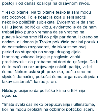
postoji li od danas koalicija na državnom nivou.
“Teško pitanje. Na to pitanje teško ja sam mogu
dati odgovor. To je koalicija koja u sebi sadrži
nekoliko političkih subjekata. Evidentno je da smo
ušli u jednu političku krizu, evidentno je da će nam
trebati jako puno vremena da se vratimo na
puteve kojima smo išli do prije par dana. Iskreno se
nadam, a i danas je Trojka pokušala poslati poruku
da nastavimo razgovarati, da iskoristimo ovaj
period do stupanja na snagu drugog dijela
Izbornog zakona kojeg je proglasio visoki
predstavnik – da probamo mi doći do rješenja. Da li
će to naići na razumijevanje ostalih partija, vidjet
ćemo. Nakon uskršnjih praznika, pošto smo mi
sljedeći domaćini, pokušat ćemo organizovati jedan
takav sastanak“, kazao je on.
Nikšić je ocijenio da politička klima u BiH nije
ugodna.
“Imate svaki čas neko prepucavanje i ultimatume,
koji ne mogu prolaziti na ozbiljnoj političkoj sceni. I