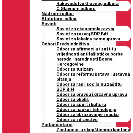
Rukovodstvo Glavnog odbora
O Glavnom odboru
Nadzorni odbor
Statutarni odbor
Savjeti
Savjet za ekonomski razvoj
Savjet za razvoj SDP BiH
Savjet za lokalnu samoupravu
Odbori Predsjedništva
Odbor za afirmaciju i zaštitu
vrijednosti antifašističke borbe
naroda i narodnosti Bosne i
Hercegovine
Odbor za turizam
Odbor za reformu ustava i ustavna
pitanja
Odbor za rad i socijalnu zaštitu
SDP BiH
Odbor za pravdu i državnu upravu
Odbor za okoliš
Odbor za sport i kulturu
Odbor za nauku i tehnologiju
Odbor za obrazovanje i nauku
Odbor za zdravstvo
Parlamentarci
Zastupnici u skupštinama kantona