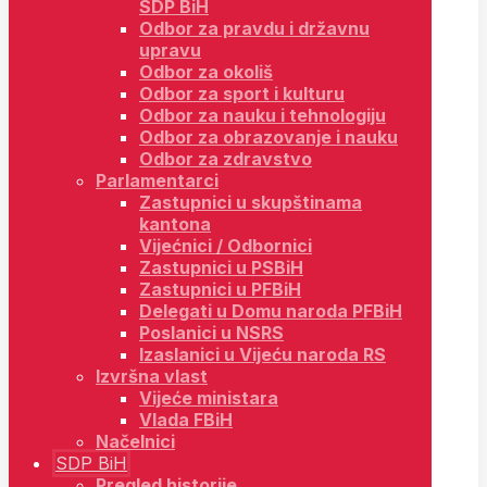
SDP BiH
Odbor za pravdu i državnu
upravu
Odbor za okoliš
Odbor za sport i kulturu
Odbor za nauku i tehnologiju
Odbor za obrazovanje i nauku
Odbor za zdravstvo
Parlamentarci
Zastupnici u skupštinama
kantona
Vijećnici / Odbornici
Zastupnici u PSBiH
Zastupnici u PFBiH
Delegati u Domu naroda PFBiH
Poslanici u NSRS
Izaslanici u Vijeću naroda RS
Izvršna vlast
Vijeće ministara
Vlada FBiH
Načelnici
SDP BiH
Pregled historije