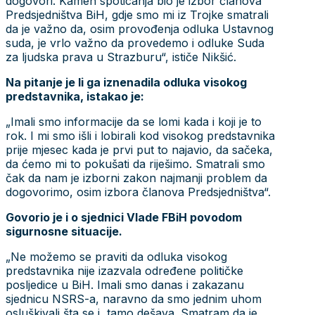
dogovori. Kamen spoticanja bio je izbor članova
Predsjedništva BiH, gdje smo mi iz Trojke smatrali
da je važno da, osim provođenja odluka Ustavnog
suda, je vrlo važno da provedemo i odluke Suda
za ljudska prava u Strazburu“, ističe Nikšić.
Na pitanje je li ga iznenadila odluka visokog
predstavnika, istakao je:
„Imali smo informacije da se lomi kada i koji je to
rok. I mi smo išli i lobirali kod visokog predstavnika
prije mjesec kada je prvi put to najavio, da sačeka,
da ćemo mi to pokušati da riješimo. Smatrali smo
čak da nam je izborni zakon najmanji problem da
dogovorimo, osim izbora članova Predsjedništva“.
Govorio je i o sjednici Vlade FBiH povodom
sigurnosne situacije.
„Ne možemo se praviti da odluka visokog
predstavnika nije izazvala određene političke
posljedice u BiH. Imali smo danas i zakazanu
sjednicu NSRS-a, naravno da smo jednim uhom
osluškivali šta se i tamo dešava. Smatram da je