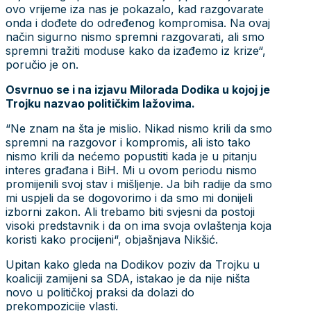
ovo vrijeme iza nas je pokazalo, kad razgovarate
onda i dođete do određenog kompromisa. Na ovaj
način sigurno nismo spremni razgovarati, ali smo
spremni tražiti moduse kako da izađemo iz krize“,
poručio je on.
Osvrnuo se i na izjavu Milorada Dodika u kojoj je
Trojku nazvao političkim lažovima.
“Ne znam na šta je mislio. Nikad nismo krili da smo
spremni na razgovor i kompromis, ali isto tako
nismo krili da nećemo popustiti kada je u pitanju
interes građana i BiH. Mi u ovom periodu nismo
promijenili svoj stav i mišljenje. Ja bih radije da smo
mi uspjeli da se dogovorimo i da smo mi donijeli
izborni zakon. Ali trebamo biti svjesni da postoji
visoki predstavnik i da on ima svoja ovlaštenja koja
koristi kako procijeni“, objašnjava Nikšić.
Upitan kako gleda na Dodikov poziv da Trojku u
koaliciji zamijeni sa SDA, istakao je da nije ništa
novo u političkoj praksi da dolazi do
prekompozicije vlasti.