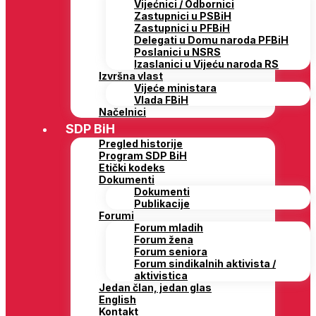
Vijećnici / Odbornici
Zastupnici u PSBiH
Zastupnici u PFBiH
Delegati u Domu naroda PFBiH
Poslanici u NSRS
Izaslanici u Vijeću naroda RS
Izvršna vlast
Vijeće ministara
Vlada FBiH
Načelnici
SDP BiH
Pregled historije
Program SDP BiH
Etički kodeks
Dokumenti
Dokumenti
Publikacije
Forumi
Forum mladih
Forum žena
Forum seniora
Forum sindikalnih aktivista /
aktivistica
Jedan član, jedan glas
English
Kontakt