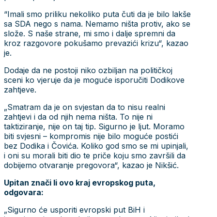
“Imali smo priliku nekoliko puta čuti da je bilo lakše
sa SDA nego s nama. Nemamo ništa protiv, ako se
slože. S naše strane, mi smo i dalje spremni da
kroz razgovore pokušamo prevazići krizu“, kazao
je.
Dodaje da ne postoji niko ozbiljan na političkoj
sceni ko vjeruje da je moguće isporučiti Dodikove
zahtjeve.
„Smatram da je on svjestan da to nisu realni
zahtjevi i da od njih nema ništa. To nije ni
taktiziranje, nije on taj tip. Sigurno je ljut. Moramo
biti svjesni – kompromis nije bilo moguće postići
bez Dodika i Čovića. Koliko god smo se mi upinjali,
i oni su morali biti dio te priče koju smo završili da
dobijemo otvaranje pregovora“, kazao je Nikšić.
Upitan znači li ovo kraj evropskog puta,
odgovara:
„Sigurno će usporiti evropski put BiH i