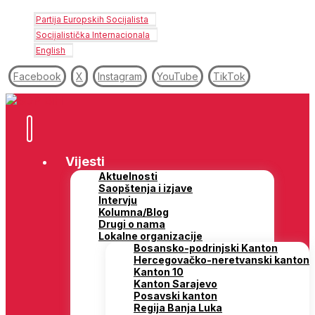
Partija Europskih Socijalista
Socijalistička Internacionala
English
Facebook
X
Instagram
YouTube
TikTok
Vijesti
Aktuelnosti
Saopštenja i izjave
Intervju
Kolumna/Blog
Drugi o nama
Lokalne organizacije
Bosansko-podrinjski Kanton
Hercegovačko-neretvanski kanton
Kanton 10
Kanton Sarajevo
Posavski kanton
Regija Banja Luka