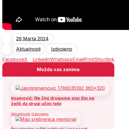
29 Marta 2024
Aktuelnosti
Izdvojeno
Facebook
X
Linkedin
Whatsapp
Email
Print
Shortlink
Možda vas zanima
Imamović: Ne čini drugome ono što ne
želiš da drugi učini tebi
Aktuelnosti
,
Izdvojeno