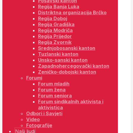
Posavski kanton
Regija Banja Luka
Distriktna organizacija Brčko
Regija Doboj
Regija Gradiška
Regija Modriča
Regija Prijedor
Regija Zvornik
Srednjobosanski kanton
Tuzlanski kanton
Unsko-sanski kanton
Zapadnohercegovački kanton
Zeničko-dobojski kanton
Forumi
Forum mladih
Forum žena
Forum seniora
Forum sindikalnih aktivista i
aktivistica
Odbori i Savjeti
Video
Fotografije
Naši ljudi