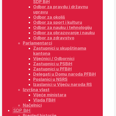
SDP BiH
Odbor za pravdu i državnu
upravu
Odbor za okoliš
Odbor za sport i kulturu
Odbor za nauku i tehnologiju
Odbor za obrazovanje i nauku
Odbor za zdravstvo
Parlamentarci
Zastupnici u skupštinama
kantona
Vijećnici / Odbornici
Zastupnici u PSBiH
Zastupnici u PFBiH
Delegati u Domu naroda PFBiH
Poslanici u NSRS
Izaslanici u Vijeću naroda RS
Izvršna vlast
Vijeće ministara
Vlada FBiH
Načelnici
SDP BiH
Pregled historije