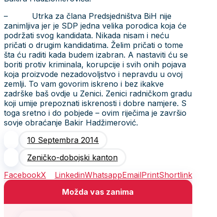
– Utrka za člana Predsjedništva BiH nije
zanimljiva jer je SDP jedna velika porodica koja će
podržati svog kandidata. Nikada nisam i neću
pričati o drugim kandidatima. Želim pričati o tome
šta ću raditi kada budem izabran. A nastaviti ću se
boriti protiv kriminala, korupcije i svih onih pojava
koja proizvode nezadovoljstvo i nepravdu u ovoj
zemlji. To vam govorim iskreno i bez ikakve
zadrške baš ovdje u Zenici. Zenici radničkom gradu
koji umije prepoznati iskrenosti i dobre namjere. S
toga sretno i do pobjede – ovim riječima je završio
sovje obraćanje Bakir Hadžimerović.
10 Septembra 2014
Zeničko-dobojski kanton
Facebook
X
Linkedin
Whatsapp
Email
Print
Shortlink
Možda vas zanima