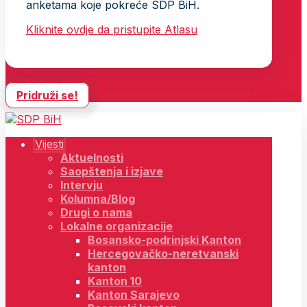
anketama koje pokreće SDP BiH.
Kliknite ovdje da pristupite Atlasu
Pridruži se!
Vijesti
Aktuelnosti
Saopštenja i izjave
Intervju
Kolumna/Blog
Drugi o nama
Lokalne organizacije
Bosansko-podrinjski Kanton
Hercegovačko-neretvanski
kanton
Kanton 10
Kanton Sarajevo