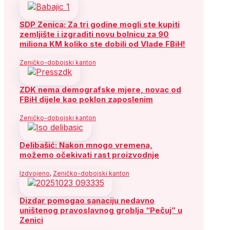
SDP Zenica: Za tri godine mogli ste kupiti
zemljište i izgraditi novu bolnicu za 90
miliona KM koliko ste dobili od Vlade FBiH!
Zeničko-dobojski kanton
ZDK nema demografske mjere, novac od
FBiH dijele kao poklon zaposlenim
Zeničko-dobojski kanton
Delibašić: Nakon mnogo vremena,
možemo očekivati rast proizvodnje
Izdvojeno
,
Zeničko-dobojski kanton
Dizdar pomogao sanaciju nedavno
uništenog pravoslavnog groblja “Pečuj” u
Zenici