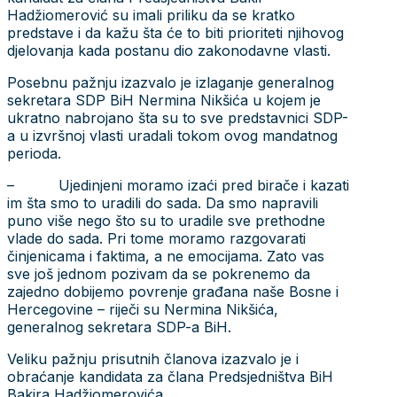
Hadžiomerović su imali priliku da se kratko
predstave i da kažu šta će to biti prioriteti njihovog
djelovanja kada postanu dio zakonodavne vlasti.
Posebnu pažnju izazvalo je izlaganje generalnog
sekretara SDP BiH Nermina Nikšića u kojem je
ukratno nabrojano šta su to sve predstavnici SDP-
a u izvršnoj vlasti uradali tokom ovog mandatnog
perioda.
– Ujedinjeni moramo izaći pred birače i kazati
im šta smo to uradili do sada. Da smo napravili
puno više nego što su to uradile sve prethodne
vlade do sada. Pri tome moramo razgovarati
činjenicama i faktima, a ne emocijama. Zato vas
sve još jednom pozivam da se pokrenemo da
zajedno dobijemo povrenje građana naše Bosne i
Hercegovine – riječi su Nermina Nikšića,
generalnog sekretara SDP-a BiH.
Veliku pažnju prisutnih članova izazvalo je i
obraćanje kandidata za člana Predsjedništva BiH
Bakira Hadžiomerovića.