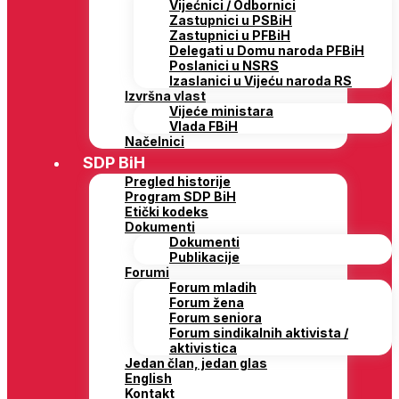
Vijećnici / Odbornici
Zastupnici u PSBiH
Zastupnici u PFBiH
Delegati u Domu naroda PFBiH
Poslanici u NSRS
Izaslanici u Vijeću naroda RS
Izvršna vlast
Vijeće ministara
Vlada FBiH
Načelnici
SDP BiH
Pregled historije
Program SDP BiH
Etički kodeks
Dokumenti
Dokumenti
Publikacije
Forumi
Forum mladih
Forum žena
Forum seniora
Forum sindikalnih aktivista /
aktivistica
Jedan član, jedan glas
English
Kontakt