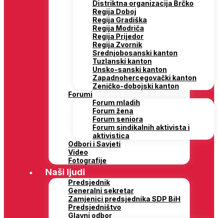
Distriktna organizacija Brčko
Regija Doboj
Regija Gradiška
Regija Modriča
Regija Prijedor
Regija Zvornik
Srednjobosanski kanton
Tuzlanski kanton
Unsko-sanski kanton
Zapadnohercegovački kanton
Zeničko-dobojski kanton
Forumi
Forum mladih
Forum žena
Forum seniora
Forum sindikalnih aktivista i
aktivistica
Odbori i Savjeti
Video
Fotografije
Naši ljudi
Predsjednik
Generalni sekretar
Zamjenici predsjednika SDP BiH
Predsjedništvo
Glavni odbor