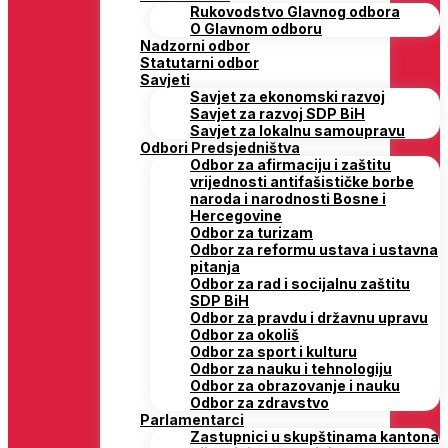
Rukovodstvo Glavnog odbora
O Glavnom odboru
Nadzorni odbor
Statutarni odbor
Savjeti
Savjet za ekonomski razvoj
Savjet za razvoj SDP BiH
Savjet za lokalnu samoupravu
Odbori Predsjedništva
Odbor za afirmaciju i zaštitu
vrijednosti antifašističke borbe
naroda i narodnosti Bosne i
Hercegovine
Odbor za turizam
Odbor za reformu ustava i ustavna
pitanja
Odbor za rad i socijalnu zaštitu
SDP BiH
Odbor za pravdu i državnu upravu
Odbor za okoliš
Odbor za sport i kulturu
Odbor za nauku i tehnologiju
Odbor za obrazovanje i nauku
Odbor za zdravstvo
Parlamentarci
Zastupnici u skupštinama kantona