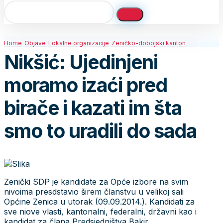
Home
Objave
Lokalne organizacije
Zeničko-dobojski kanton
Nikšić: Ujedinjeni
moramo izaći pred
birače i kazati im šta
smo to uradili do sada
Zenički SDP je kandidate za Opće izbore na svim
nivoima presdstavio širem članstvu u velikoj sali
Općine Zenica u utorak (09.09.2014.). Kandidati za
sve niove vlasti, kantonalni, federalni, državni kao i
kandidat za člana Predsjedništva Bakir