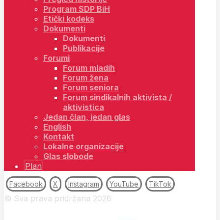
Program SDP BiH
Etički kodeks
Dokumenti
Dokumenti
Publikacije
Forumi
Forum mladih
Forum žena
Forum seniora
Forum sindikalnih aktivista /
aktivistica
Jedan član, jedan glas
English
Kontakt
Lokalne organizacije
Glas slobode
Plan
Facebook
X
Instagram
YouTube
TikTok
© Sva prava pridržana 2026