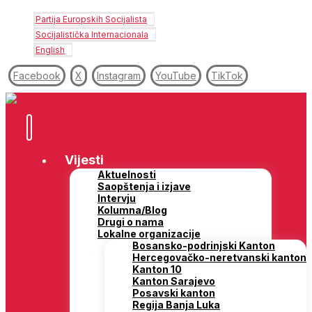
Partija Europskih Socijalista
Socijalistička Internacionala
English
Facebook
X
Instagram
YouTube
TikTok
Vijesti
Aktuelnosti
Saopštenja i izjave
Intervju
Kolumna/Blog
Drugi o nama
Lokalne organizacije
Bosansko-podrinjski Kanton
Hercegovačko-neretvanski kanton
Kanton 10
Kanton Sarajevo
Posavski kanton
Regija Banja Luka