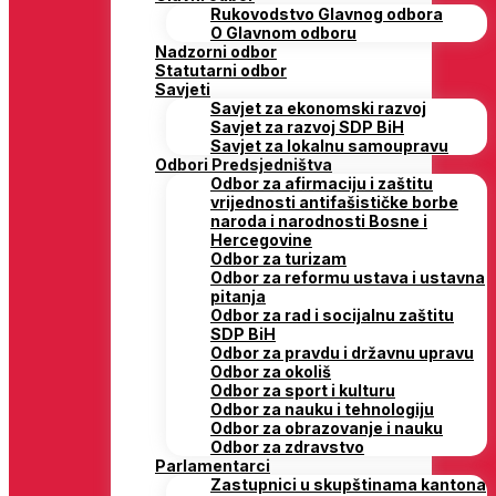
Rukovodstvo Glavnog odbora
O Glavnom odboru
Nadzorni odbor
Statutarni odbor
Savjeti
Savjet za ekonomski razvoj
Savjet za razvoj SDP BiH
Savjet za lokalnu samoupravu
Odbori Predsjedništva
Odbor za afirmaciju i zaštitu
vrijednosti antifašističke borbe
naroda i narodnosti Bosne i
Hercegovine
Odbor za turizam
Odbor za reformu ustava i ustavna
pitanja
Odbor za rad i socijalnu zaštitu
SDP BiH
Odbor za pravdu i državnu upravu
Odbor za okoliš
Odbor za sport i kulturu
Odbor za nauku i tehnologiju
Odbor za obrazovanje i nauku
Odbor za zdravstvo
Parlamentarci
Zastupnici u skupštinama kantona