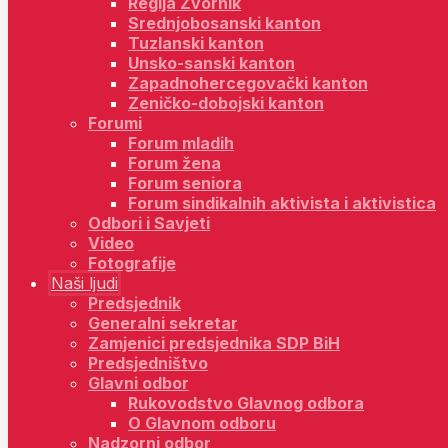
Regija Zvornik
Srednjobosanski kanton
Tuzlanski kanton
Unsko-sanski kanton
Zapadnohercegovački kanton
Zeničko-dobojski kanton
Forumi
Forum mladih
Forum žena
Forum seniora
Forum sindikalnih aktivista i aktivistica
Odbori i Savjeti
Video
Fotografije
Naši ljudi
Predsjednik
Generalni sekretar
Zamjenici predsjednika SDP BiH
Predsjedništvo
Glavni odbor
Rukovodstvo Glavnog odbora
O Glavnom odboru
Nadzorni odbor