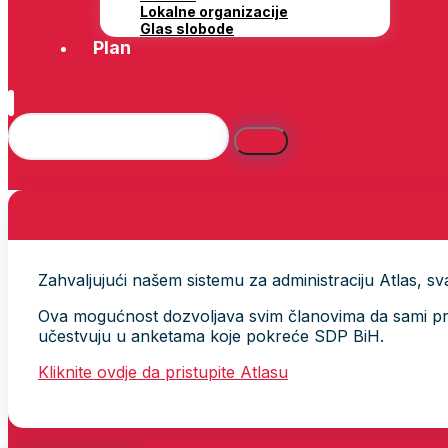
Lokalne organizacije
Glas slobode
Plan
Zahvaljujući našem sistemu za administraciju Atlas, svak
Ova mogućnost dozvoljava svim članovima da sami provj
učestvuju u anketama koje pokreće SDP BiH.
Kliknite ovdje da pristupite Atlasu