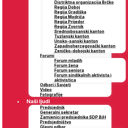
Distriktna organizacija Brčko
Regija Doboj
Regija Gradiška
Regija Modriča
Regija Prijedor
Regija Zvornik
Srednjobosanski kanton
Tuzlanski kanton
Unsko-sanski kanton
Zapadnohercegovački kanton
Zeničko-dobojski kanton
Forumi
Forum mladih
Forum žena
Forum seniora
Forum sindikalnih aktivista i
aktivistica
Odbori i Savjeti
Video
Fotografije
Naši ljudi
Predsjednik
Generalni sekretar
Zamjenici predsjednika SDP BiH
Predsjedništvo
Glavni odbor