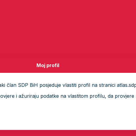
Moj profil
i član SDP BiH posjeduje vlastiti profil na stranici atlas.sd
ere i ažuriraju podatke na vlastitom profilu, da provjere s