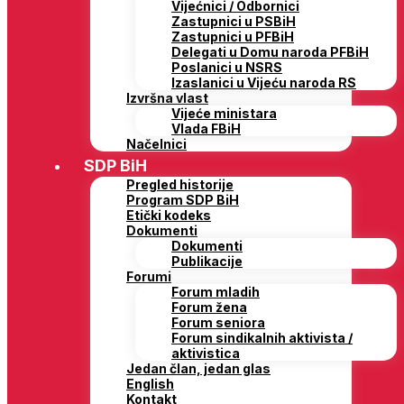
Vijećnici / Odbornici
Zastupnici u PSBiH
Zastupnici u PFBiH
Delegati u Domu naroda PFBiH
Poslanici u NSRS
Izaslanici u Vijeću naroda RS
Izvršna vlast
Vijeće ministara
Vlada FBiH
Načelnici
SDP BiH
Pregled historije
Program SDP BiH
Etički kodeks
Dokumenti
Dokumenti
Publikacije
Forumi
Forum mladih
Forum žena
Forum seniora
Forum sindikalnih aktivista /
aktivistica
Jedan član, jedan glas
English
Kontakt