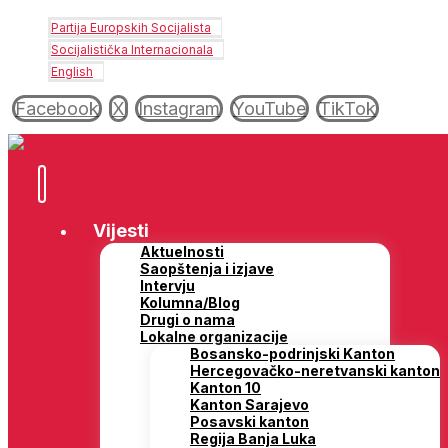
Partija Europskih Socijalista
Socijalistička Internacionala
English
Facebook
X
Instagram
YouTube
TikTok
Vijesti
Aktuelnosti
Saopštenja i izjave
Intervju
Kolumna/Blog
Drugi o nama
Lokalne organizacije
Bosansko-podrinjski Kanton
Hercegovačko-neretvanski kanton
Kanton 10
Kanton Sarajevo
Posavski kanton
Regija Banja Luka