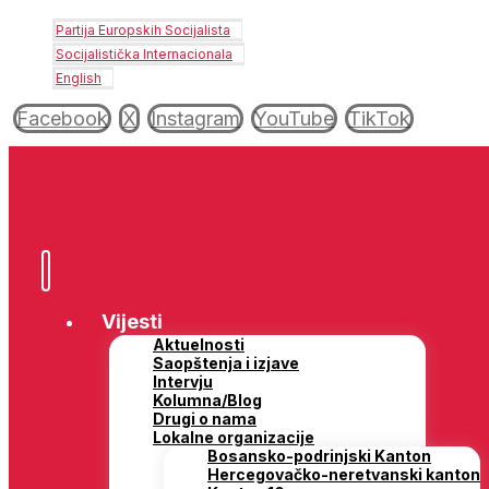
Partija Europskih Socijalista
Socijalistička Internacionala
English
Facebook
X
Instagram
YouTube
TikTok
Vijesti
Aktuelnosti
Saopštenja i izjave
Intervju
Kolumna/Blog
Drugi o nama
Lokalne organizacije
Bosansko-podrinjski Kanton
Hercegovačko-neretvanski kanton