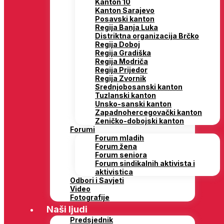
Kanton 10
Kanton Sarajevo
Posavski kanton
Regija Banja Luka
Distriktna organizacija Brčko
Regija Doboj
Regija Gradiška
Regija Modriča
Regija Prijedor
Regija Zvornik
Srednjobosanski kanton
Tuzlanski kanton
Unsko-sanski kanton
Zapadnohercegovački kanton
Zeničko-dobojski kanton
Forumi
Forum mladih
Forum žena
Forum seniora
Forum sindikalnih aktivista i
aktivistica
Odbori i Savjeti
Video
Fotografije
Naši ljudi
Predsjednik