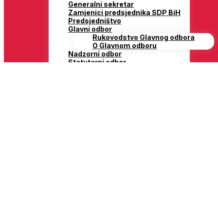
Generalni sekretar
Zamjenici predsjednika SDP BiH
Predsjedništvo
Glavni odbor
Rukovodstvo Glavnog odbora
O Glavnom odboru
Nadzorni odbor
Statutarni odbor
Savjeti
Savjet za ekonomski razvoj
Savjet za razvoj SDP BiH
Savjet za lokalnu samoupravu
Odbori Predsjedništva
Odbor za afirmaciju i zaštitu
vrijednosti antifašističke borbe
naroda i narodnosti Bosne i
Hercegovine
Odbor za turizam
Odbor za reformu ustava i ustavna
pitanja
Odbor za rad i socijalnu zaštitu
SDP BiH
Odbor za pravdu i državnu upravu
Odbor za okoliš
Odbor za sport i kulturu
Odbor za nauku i tehnologiju