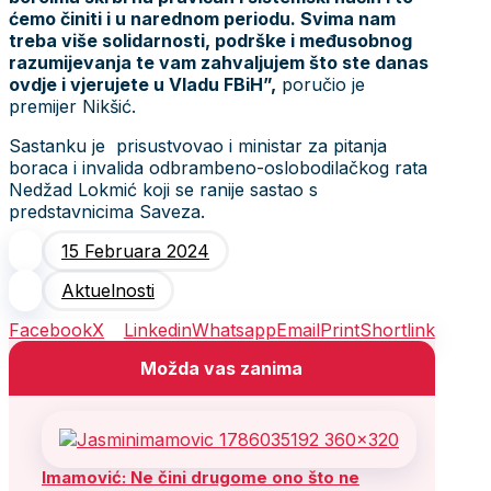
ćemo činiti i u narednom periodu. Svima nam
treba više solidarnosti, podrške i međusobnog
razumijevanja te vam zahvaljujem što ste danas
ovdje i vjerujete u Vladu FBiH”,
poručio je
premijer Nikšić.
Sastanku je prisustvovao i ministar za pitanja
boraca i invalida odbrambeno-oslobodilačkog rata
Nedžad Lokmić koji se ranije sastao s
predstavnicima Saveza.
15 Februara 2024
Aktuelnosti
Facebook
X
Linkedin
Whatsapp
Email
Print
Shortlink
Možda vas zanima
Imamović: Ne čini drugome ono što ne