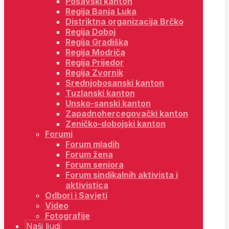
Posavski kanton
Regija Banja Luka
Distriktna organizacija Brčko
Regija Doboj
Regija Gradiška
Regija Modriča
Regija Prijedor
Regija Zvornik
Srednjobosanski kanton
Tuzlanski kanton
Unsko-sanski kanton
Zapadnohercegovački kanton
Zeničko-dobojski kanton
Forumi
Forum mladih
Forum žena
Forum seniora
Forum sindikalnih aktivista i
aktivistica
Odbori i Savjeti
Video
Fotografije
Naši ljudi