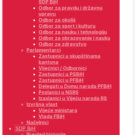
SDP BiH
Odbor za pravdu i državnu
upravu
Odbor za okoliš
Odbor za sport i kulturu
Odbor za nauku i tehnologiju
Odbor za obrazovanje i nauku
Odbor za zdravstvo
Parlamentarci
Zastupnici u skupštinama
kantona
Vijećnici / Odbornici
Zastupnici u PSBiH
Zastupnici u PFBiH
Delegati u Domu naroda PFBiH
Poslanici u NSRS
Izaslanici u Vijeću naroda RS
Izvršna vlast
Vijeće ministara
Vlada FBiH
Načelnici
SDP BiH
Pregled historije