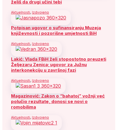
želiš da drugi učini tebi
Aktuelnosti
,
Izdvojeno
Potpisan ugovor o sufinansiranju Muzeja
književnosti i pozorišne umjetnosti BiH
Aktuelnosti
,
Izdvojeno
Lakić: Vlada FBiH želi stopostotno preuzeti
Željezaru Zenica; ugovor za Južnu
interkonekciju u završnoj fazi
Aktuelnosti
,
Izdvojeno
Magazinović: Zakon o “bahatoj” vožnji već
polučio rezultate, donosi se novi o
romobilima
Aktuelnosti
,
Izdvojeno