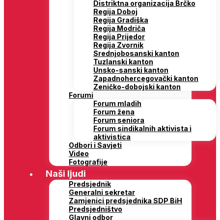
Distriktna organizacija Brčko
Regija Doboj
Regija Gradiška
Regija Modriča
Regija Prijedor
Regija Zvornik
Srednjobosanski kanton
Tuzlanski kanton
Unsko-sanski kanton
Zapadnohercegovački kanton
Zeničko-dobojski kanton
Forumi
Forum mladih
Forum žena
Forum seniora
Forum sindikalnih aktivista i
aktivistica
Odbori i Savjeti
Video
Fotografije
Naši ljudi
Predsjednik
Generalni sekretar
Zamjenici predsjednika SDP BiH
Predsjedništvo
Glavni odbor