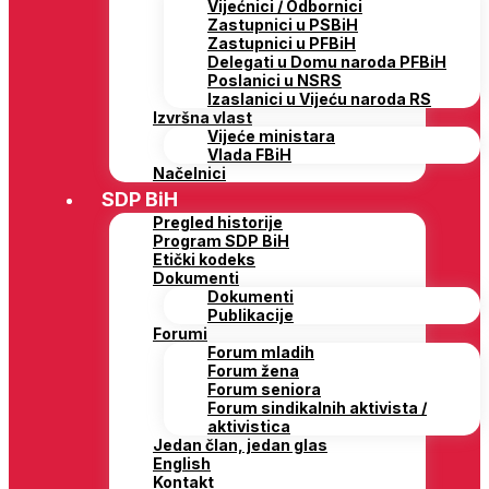
Vijećnici / Odbornici
Zastupnici u PSBiH
Zastupnici u PFBiH
Delegati u Domu naroda PFBiH
Poslanici u NSRS
Izaslanici u Vijeću naroda RS
Izvršna vlast
Vijeće ministara
Vlada FBiH
Načelnici
SDP BiH
Pregled historije
Program SDP BiH
Etički kodeks
Dokumenti
Dokumenti
Publikacije
Forumi
Forum mladih
Forum žena
Forum seniora
Forum sindikalnih aktivista /
aktivistica
Jedan član, jedan glas
English
Kontakt