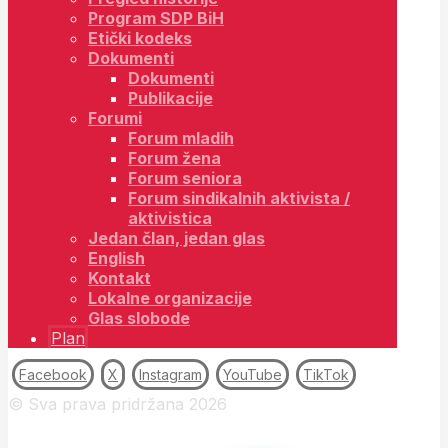
Program SDP BiH
Etički kodeks
Dokumenti
Dokumenti
Publikacije
Forumi
Forum mladih
Forum žena
Forum seniora
Forum sindikalnih aktivista /
aktivistica
Jedan član, jedan glas
English
Kontakt
Lokalne organizacije
Glas slobode
Plan
Facebook
X
Instagram
YouTube
TikTok
© Sva prava pridržana 2026