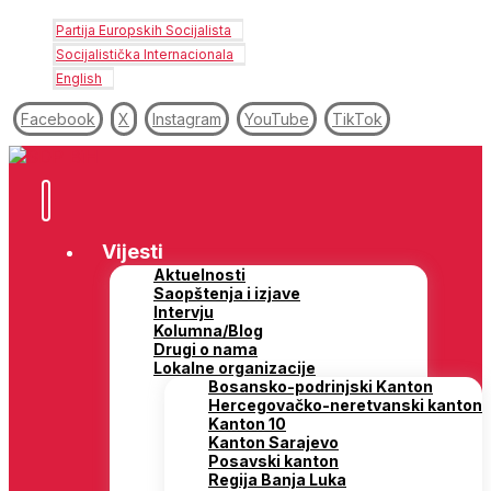
Partija Europskih Socijalista
Socijalistička Internacionala
English
Facebook
X
Instagram
YouTube
TikTok
Vijesti
Aktuelnosti
Saopštenja i izjave
Intervju
Kolumna/Blog
Drugi o nama
Lokalne organizacije
Bosansko-podrinjski Kanton
Hercegovačko-neretvanski kanton
Kanton 10
Kanton Sarajevo
Posavski kanton
Regija Banja Luka