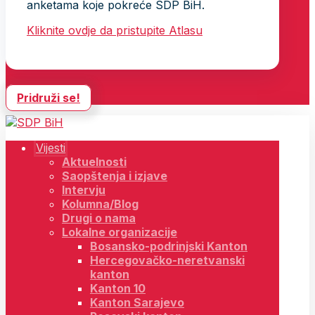
anketama koje pokreće SDP BiH.
Kliknite ovdje da pristupite Atlasu
Pridruži se!
Vijesti
Aktuelnosti
Saopštenja i izjave
Intervju
Kolumna/Blog
Drugi o nama
Lokalne organizacije
Bosansko-podrinjski Kanton
Hercegovačko-neretvanski
kanton
Kanton 10
Kanton Sarajevo