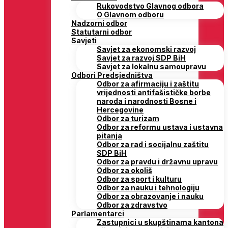
Rukovodstvo Glavnog odbora
O Glavnom odboru
Nadzorni odbor
Statutarni odbor
Savjeti
Savjet za ekonomski razvoj
Savjet za razvoj SDP BiH
Savjet za lokalnu samoupravu
Odbori Predsjedništva
Odbor za afirmaciju i zaštitu
vrijednosti antifašističke borbe
naroda i narodnosti Bosne i
Hercegovine
Odbor za turizam
Odbor za reformu ustava i ustavna
pitanja
Odbor za rad i socijalnu zaštitu
SDP BiH
Odbor za pravdu i državnu upravu
Odbor za okoliš
Odbor za sport i kulturu
Odbor za nauku i tehnologiju
Odbor za obrazovanje i nauku
Odbor za zdravstvo
Parlamentarci
Zastupnici u skupštinama kantona