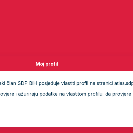
Moj profil
i član SDP BiH posjeduje vlastiti profil na stranici atlas.sd
ere i ažuriraju podatke na vlastitom profilu, da provjere s