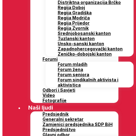
Distriktna organizacija Brčko
Regija Doboj
Regija Gradiška
Regija Modriča
Regija Prijedor
Regija Zvornik
Srednjobosanski kanton
Tuzlanski kanton
Unsko-sanski kanton
Zapadnohercegovački kanton
Zeničko-dobojski kanton
Forumi
Forum mladih
Forum žena
Forum seniora
Forum sindikalnih aktivista i
aktivistica
Odbori i Savjeti
Video
Fotografije
Naši ljudi
Predsjednik
Generalni sekretar
Zamjenici predsjednika SDP BiH
Predsjedništvo
Glavni odbor