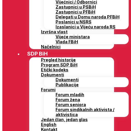
Vijećnici / Odbornici
Zastupnici u PSBiH
Zastupnici u PFBiH
Delegati u Domu naroda PFBiH
Poslanici u NSRS
Izaslanici u Vijeću naroda RS
Izvršna vlast
Vijeće ministara
Vlada FBiH
Načelnici
SDP BiH
Pregled historije
Program SDP BiH
Etički kodeks
Dokumenti
Dokumenti
Publikacije
Forumi
Forum mladih
Forum žena
Forum seniora
Forum sindikalnih aktivista /
aktivistica
Jedan član, jedan glas
English
Kontakt