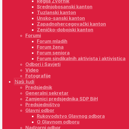
Regija Zvornik
Srednjobosanski kanton
Tuzlanski kanton
Unsko-sanski kanton
Zapadnohercegovački kanton
Zeničko-dobojski kanton
Forumi
Forum mladih
Forum žena
Forum seniora
Forum sindikalnih aktivista i aktivistica
Odbori i Savjeti
Video
Fotografije
Naši ljudi
Predsjednik
Generalni sekretar
Zamjenici predsjednika SDP BiH
Predsjedništvo
Glavni odbor
Rukovodstvo Glavnog odbora
O Glavnom odboru
Nadzorni odbor