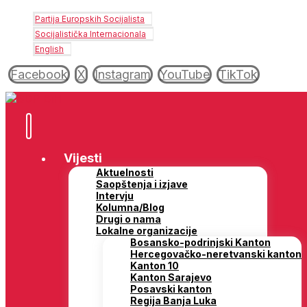
Partija Europskih Socijalista
Socijalistička Internacionala
English
Facebook
X
Instagram
YouTube
TikTok
Vijesti
Aktuelnosti
Saopštenja i izjave
Intervju
Kolumna/Blog
Drugi o nama
Lokalne organizacije
Bosansko-podrinjski Kanton
Hercegovačko-neretvanski kanton
Kanton 10
Kanton Sarajevo
Posavski kanton
Regija Banja Luka