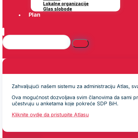
Lokalne organizacije
Glas slobode
Plan
Zahvaljujući našem sistemu za administraciju Atlas, svak
Ova mogućnost dozvoljava svim članovima da sami provj
učestvuju u anketama koje pokreće SDP BiH.
Kliknite ovdje da pristupite Atlasu