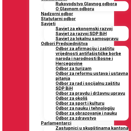
Rukovodstvo Glavnog odbora
O Glavnom odboru
Nadzorni odbor
Statutarni odbor
Savjeti
Savjet za ekonomski razvoj
Savjet za razvoj SDP BiH
Savjet za lokalnu samoupravu
Odbori Predsjedništva
Odbor za afirmaciju i zaštitu
vrijednosti antifašističke borbe
naroda i narodnosti Bosne i
Hercegovine
Odbor za turizam
Odbor za reformu ustava i ustavna
pitanja
Odbor za rad i socijalnu zaštitu
SDP BiH
Odbor za pravdu i državnu upravu
Odbor za okoliš
Odbor za sport i kulturu
Odbor za nauku i tehnologiju
Odbor za obrazovanje i nauku
Odbor za zdravstvo
Parlamentarci
Zastupnici u skupštinama kantona