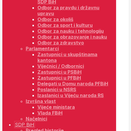
SDP BiH
Odbor za pravdu i državnu
upravu
Odbor za okoliš
Odbor za sport i kulturu
Odbor za nauku i tehnologiju
Odbor za obrazovanje i nauku
Odbor za zdravstvo
Parlamentarci
Zastupnici u skupštinama
kantona
Vijećnici / Odbornici
Zastupnici u PSBiH
Zastupnici u PFBiH
Delegati u Domu naroda PFBiH
Poslanici u NSRS
Izaslanici u Vijeću naroda RS
Izvršna vlast
Vijeće ministara
Vlada FBiH
Načelnici
SDP BiH
Pregled historije