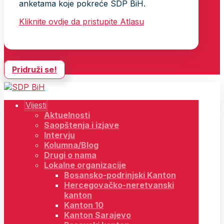
anketama koje pokreće SDP BiH.
Kliknite ovdje da pristupite Atlasu
Pridruži se!
Vijesti
Aktuelnosti
Saopštenja i izjave
Intervju
Kolumna/Blog
Drugi o nama
Lokalne organizacije
Bosansko-podrinjski Kanton
Hercegovačko-neretvanski
kanton
Kanton 10
Kanton Sarajevo