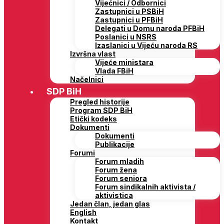
Vijećnici / Odbornici
Zastupnici u PSBiH
Zastupnici u PFBiH
Delegati u Domu naroda PFBiH
Poslanici u NSRS
Izaslanici u Vijeću naroda RS
Izvršna vlast
Vijeće ministara
Vlada FBiH
Načelnici
SDP BiH
Pregled historije
Program SDP BiH
Etički kodeks
Dokumenti
Dokumenti
Publikacije
Forumi
Forum mladih
Forum žena
Forum seniora
Forum sindikalnih aktivista /
aktivistica
Jedan član, jedan glas
English
Kontakt