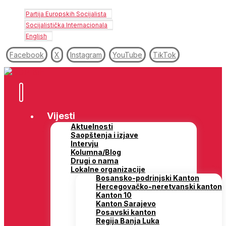
Partija Europskih Socijalista
Socijalistička Internacionala
English
Facebook
X
Instagram
YouTube
TikTok
Vijesti
Aktuelnosti
Saopštenja i izjave
Intervju
Kolumna/Blog
Drugi o nama
Lokalne organizacije
Bosansko-podrinjski Kanton
Hercegovačko-neretvanski kanton
Kanton 10
Kanton Sarajevo
Posavski kanton
Regija Banja Luka