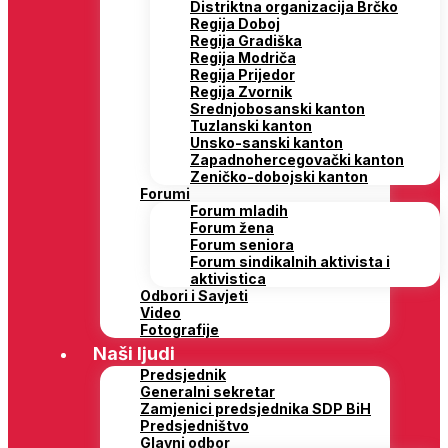
Distriktna organizacija Brčko
Regija Doboj
Regija Gradiška
Regija Modriča
Regija Prijedor
Regija Zvornik
Srednjobosanski kanton
Tuzlanski kanton
Unsko-sanski kanton
Zapadnohercegovački kanton
Zeničko-dobojski kanton
Forumi
Forum mladih
Forum žena
Forum seniora
Forum sindikalnih aktivista i
aktivistica
Odbori i Savjeti
Video
Fotografije
Naši ljudi
Predsjednik
Generalni sekretar
Zamjenici predsjednika SDP BiH
Predsjedništvo
Glavni odbor