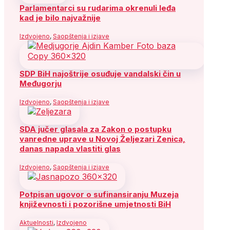
Parlamentarci su rudarima okrenuli leđa
kad je bilo najvažnije
Izdvojeno
,
Saopštenja i izjave
SDP BiH najoštrije osuđuje vandalski čin u
Međugorju
Izdvojeno
,
Saopštenja i izjave
SDA jučer glasala za Zakon o postupku
vanredne uprave u Novoj Željezari Zenica,
danas napada vlastiti glas
Izdvojeno
,
Saopštenja i izjave
Potpisan ugovor o sufinansiranju Muzeja
književnosti i pozorišne umjetnosti BiH
Aktuelnosti
,
Izdvojeno