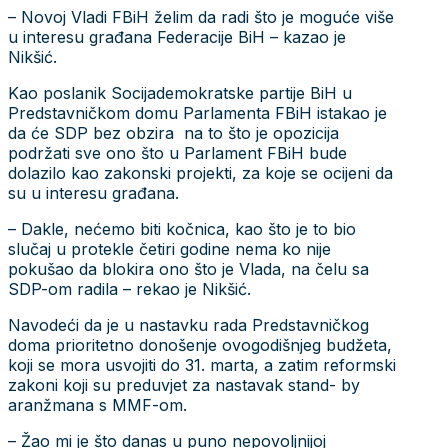
– Novoj Vladi FBiH želim da radi što je moguće više
u interesu građana Federacije BiH – kazao je
Nikšić.
Kao poslanik Socijademokratske partije BiH u
Predstavničkom domu Parlamenta FBiH istakao je
da će SDP bez obzira na to što je opozicija
podržati sve ono što u Parlament FBiH bude
dolazilo kao zakonski projekti, za koje se ocijeni da
su u interesu građana.
– Dakle, nećemo biti kočnica, kao što je to bio
slučaj u protekle četiri godine nema ko nije
pokušao da blokira ono što je Vlada, na čelu sa
SDP-om radila – rekao je Nikšić.
Navodeći da je u nastavku rada Predstavničkog
doma prioritetno donošenje ovogodišnjeg budžeta,
koji se mora usvojiti do 31. marta, a zatim reformski
zakoni koji su preduvjet za nastavak stand- by
aranžmana s MMF-om.
– Žao mi je što danas u puno nepovoljnijoj