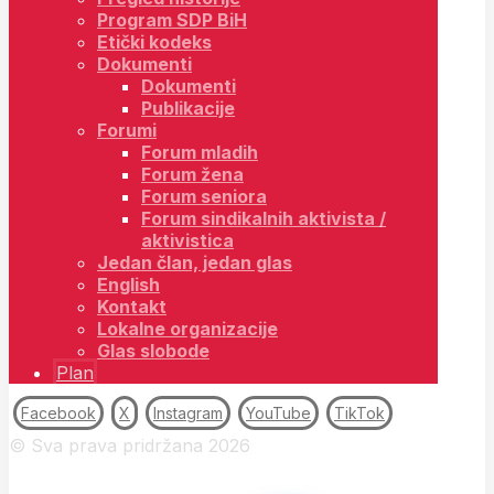
Program SDP BiH
Etički kodeks
Dokumenti
Dokumenti
Publikacije
Forumi
Forum mladih
Forum žena
Forum seniora
Forum sindikalnih aktivista /
aktivistica
Jedan član, jedan glas
English
Kontakt
Lokalne organizacije
Glas slobode
Plan
Facebook
X
Instagram
YouTube
TikTok
© Sva prava pridržana 2026