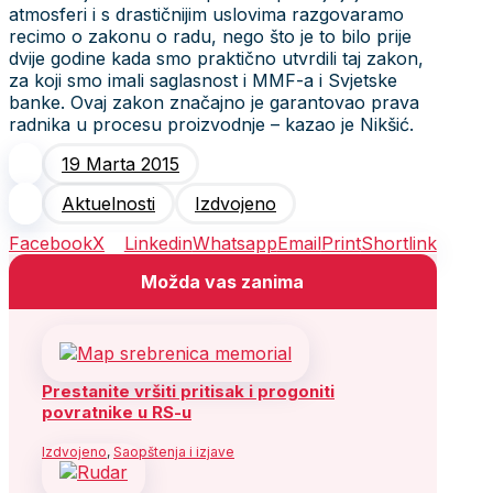
atmosferi i s drastičnijim uslovima razgovaramo
recimo o zakonu o radu, nego što je to bilo prije
dvije godine kada smo praktično utvrdili taj zakon,
za koji smo imali saglasnost i MMF-a i Svjetske
banke. Ovaj zakon značajno je garantovao prava
radnika u procesu proizvodnje – kazao je Nikšić.
19 Marta 2015
Aktuelnosti
Izdvojeno
Facebook
X
Linkedin
Whatsapp
Email
Print
Shortlink
Možda vas zanima
Prestanite vršiti pritisak i progoniti
povratnike u RS-u
Izdvojeno
,
Saopštenja i izjave