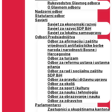
Rukovodstvo Glavnog odbora
O Glavnom odboru
Nadzorni odbor
Statutarni odbor
Savjeti
Savjet za ekonomski razvoj
Savjet za razvoj SDP BiH
Savjet za lokalnu samoupravu
Odbori Predsjedništva
Odbor za afirmaciju i zaštitu
vrijednosti antifašističke borbe
naroda i narodnosti Bosne i
Hercegovine
Odbor za turizam
Odbor za reformu ustava i ustavna
pitanja
Odbor za rad i socijalnu zaštitu
SDP BiH
Odbor za pravdu i državnu upravu
Odbor za okoliš
Odbor za sport i kulturu
Odbor za nauku i tehnologiju
Odbor za obrazovanje i nauku
Odbor za zdravstvo
Parlamentarci
Zastupnici u skupštinama kantona