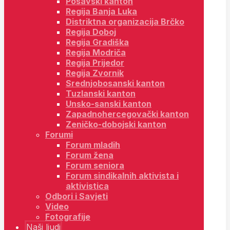
Posavski kanton
Regija Banja Luka
Distriktna organizacija Brčko
Regija Doboj
Regija Gradiška
Regija Modriča
Regija Prijedor
Regija Zvornik
Srednjobosanski kanton
Tuzlanski kanton
Unsko-sanski kanton
Zapadnohercegovački kanton
Zeničko-dobojski kanton
Forumi
Forum mladih
Forum žena
Forum seniora
Forum sindikalnih aktivista i
aktivistica
Odbori i Savjeti
Video
Fotografije
Naši ljudi