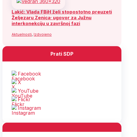
Lakić: Vlada FBiH želi stopostotno preuzeti
Željezaru Zenica; ugovor za Južnu
interkonekciju u završnoj fazi
Aktuelnosti
,
Izdvojeno
Prati SDP
Facebook
X
YouTube
Flickr
Instagram