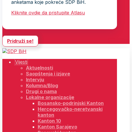
anketama koje pokreće SDP BiH.
Kliknite ovdje da pristupite Atlasu
Pridruži se!
Vijesti
Aktuelnosti
Saopštenja i izjave
Intervju
Kolumna/Blog
Drugi o nama
Lokalne organizacije
Bosansko-podrinjski Kanton
Hercegovačko-neretvanski
kanton
Kanton 10
Kanton Sarajevo