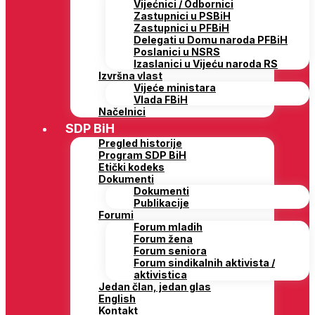
Vijećnici / Odbornici
Zastupnici u PSBiH
Zastupnici u PFBiH
Delegati u Domu naroda PFBiH
Poslanici u NSRS
Izaslanici u Vijeću naroda RS
Izvršna vlast
Vijeće ministara
Vlada FBiH
Načelnici
SDP BiH
Pregled historije
Program SDP BiH
Etički kodeks
Dokumenti
Dokumenti
Publikacije
Forumi
Forum mladih
Forum žena
Forum seniora
Forum sindikalnih aktivista /
aktivistica
Jedan član, jedan glas
English
Kontakt