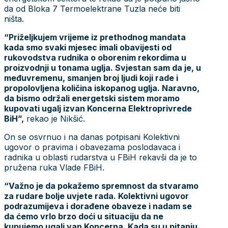
da od Bloka 7 Termoelektrane Tuzla neće biti
ništa.
“Priželjkujem vrijeme iz prethodnog mandata
kada smo svaki mjesec imali obavijesti od
rukovodstva rudnika o oborenim rekordima u
proizvodnji u tonama uglja. Svjestan sam da je, u
međuvremenu, smanjen broj ljudi koji rade i
propolovljena količina iskopanog uglja. Naravno,
da bismo održali energetski sistem moramo
kupovati ugalj izvan Koncerna Elektroprivrede
BiH”,
rekao je Nikšić.
On se osvrnuo i na danas potpisani Kolektivni
ugovor o pravima i obavezama poslodavaca i
radnika u oblasti rudarstva u FBiH rekavši da je to
pružena ruka Vlade FBiH.
“Važno je da pokažemo spremnost da stvaramo
za rudare bolje uvjete rada. Kolektivni ugovor
podrazumijeva i dorađene obaveze i nadam se
da ćemo vrlo brzo doći u situaciju da ne
kupujemo ugalj van Koncerna. Kada su u pitanju