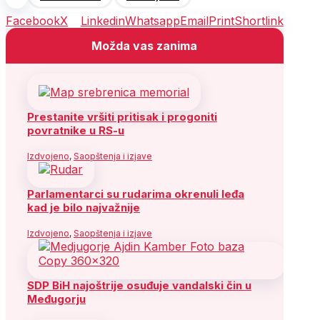
Facebook
X
Linkedin
Whatsapp
Email
Print
Shortlink
Možda vas zanima
Prestanite vršiti pritisak i progoniti
povratnike u RS-u
Izdvojeno
,
Saopštenja i izjave
Parlamentarci su rudarima okrenuli leđa
kad je bilo najvažnije
Izdvojeno
,
Saopštenja i izjave
SDP BiH najoštrije osuđuje vandalski čin u
Međugorju