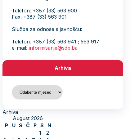
Telefon: +387 (33) 563 900
Fax: +387 (33) 563 901
Služba za odnose s javnošću:
Telefon: +387 (33) 563 941 ; 563 917
e-mail:
informisanje@sdp.ba
Arhiva
Arhiva
Arhiva
August 2026
P
U
S
Č
P
S
N
1
2