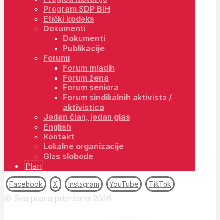
Program SDP BiH
Etički kodeks
Dokumenti
Dokumenti
Publikacije
Forumi
Forum mladih
Forum žena
Forum seniora
Forum sindikalnih aktivista /
aktivistica
Jedan član, jedan glas
English
Kontakt
Lokalne organizacije
Glas slobode
Plan
Facebook
X
Instagram
YouTube
TikTok
© Sva prava pridržana 2026