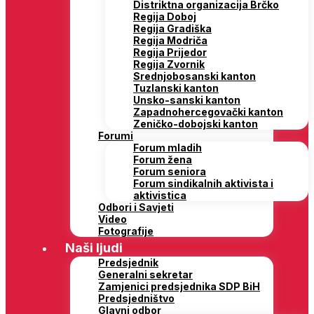
Distriktna organizacija Brčko
Regija Doboj
Regija Gradiška
Regija Modriča
Regija Prijedor
Regija Zvornik
Srednjobosanski kanton
Tuzlanski kanton
Unsko-sanski kanton
Zapadnohercegovački kanton
Zeničko-dobojski kanton
Forumi
Forum mladih
Forum žena
Forum seniora
Forum sindikalnih aktivista i
aktivistica
Odbori i Savjeti
Video
Fotografije
Naši ljudi
Predsjednik
Generalni sekretar
Zamjenici predsjednika SDP BiH
Predsjedništvo
Glavni odbor