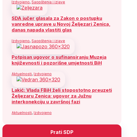
Izdvojeno
,
Saopštenja i izjave
SDA jučer glasala za Zakon o postupku
vanredne uprave u Novoj Željezari Zenica,
danas napada vlastiti glas
Izdvojeno
,
Saopštenja i izjave
Potpisan ugovor o sufinansiranju Muzeja
književnosti i pozorišne umjetnosti BiH
Aktuelnosti
,
Izdvojeno
Lakić: Vlada FBiH želi stopostotno preuzeti
Željezaru Zenica; ugovor za Južnu
interkonekciju u završnoj fazi
Aktuelnosti
,
Izdvojeno
Prati SDP