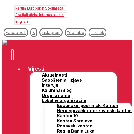
Partija Europskih Socijalista
Socijalistička Internacionala
English
Facebook
X
Instagram
YouTube
TikTok
Vijesti
Aktuelnosti
Saopštenja i izjave
Intervju
Kolumna/Blog
Drugi o nama
Lokalne organizacije
Bosansko-podrinjski Kanton
Hercegovačko-neretvanski kanton
Kanton 10
Kanton Sarajevo
Posavski kanton
Regija Banja Luka