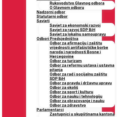
Rukovodstvo Glavnog odbora
O Glavnom odboru
Nadzorni odbor
Statutarni odbor
Savjeti
Savjet za ekonomski razvoj
Savjet za razvoj SDP BiH
Savjet za lokalnu samoupravu
Odbori Predsjedništva
Odbor za afirmaciju i zaštitu
vrijednosti antifašističke borbe
naroda i narodnosti Bosne i
Hercegovine
Odbor za turizam
Odbor za reformu ustava i ustavna
pitanja
Odbor za rad i socijalnu zaštitu
SDP BiH
Odbor za pravdu i državnu upravu
Odbor za okoliš
Odbor za sport i kulturu
Odbor za nauku i tehnologiju
Odbor za obrazovanje i nauku
Odbor za zdravstvo
Parlamentarci
Zastupnici u skupštinama kantona