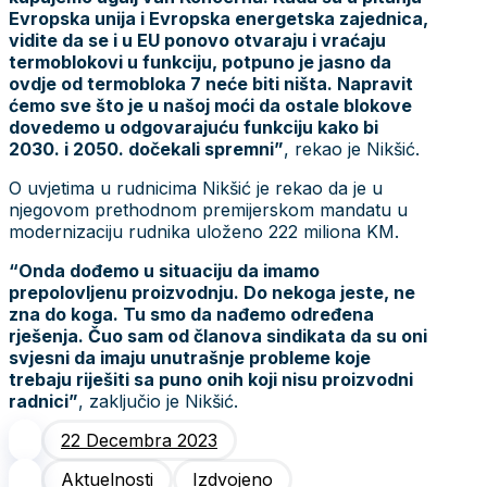
Evropska unija i Evropska energetska zajednica,
vidite da se i u EU ponovo otvaraju i vraćaju
termoblokovi u funkciju, potpuno je jasno da
ovdje od termobloka 7 neće biti ništa. Napravit
ćemo sve što je u našoj moći da ostale blokove
dovedemo u odgovarajuću funkciju kako bi
2030. i 2050. dočekali spremni”
, rekao je Nikšić.
O uvjetima u rudnicima Nikšić je rekao da je u
njegovom prethodnom premijerskom mandatu u
modernizaciju rudnika uloženo 222 miliona KM.
“Onda dođemo u situaciju da imamo
prepolovljenu proizvodnju. Do nekoga jeste, ne
zna do koga. Tu smo da nađemo određena
rješenja. Čuo sam od članova sindikata da su oni
svjesni da imaju unutrašnje probleme koje
trebaju riješiti sa puno onih koji nisu proizvodni
radnici”
, zaključio je Nikšić.
22 Decembra 2023
Aktuelnosti
Izdvojeno