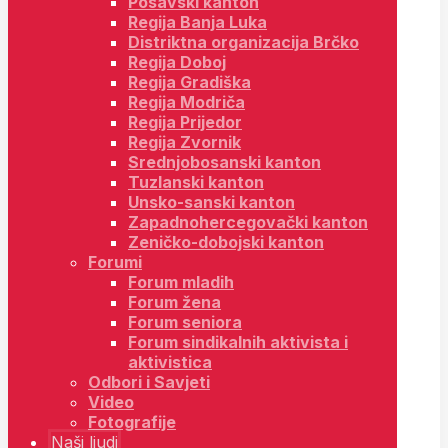
Posavski kanton
Regija Banja Luka
Distriktna organizacija Brčko
Regija Doboj
Regija Gradiška
Regija Modriča
Regija Prijedor
Regija Zvornik
Srednjobosanski kanton
Tuzlanski kanton
Unsko-sanski kanton
Zapadnohercegovački kanton
Zeničko-dobojski kanton
Forumi
Forum mladih
Forum žena
Forum seniora
Forum sindikalnih aktivista i
aktivistica
Odbori i Savjeti
Video
Fotografije
Naši ljudi