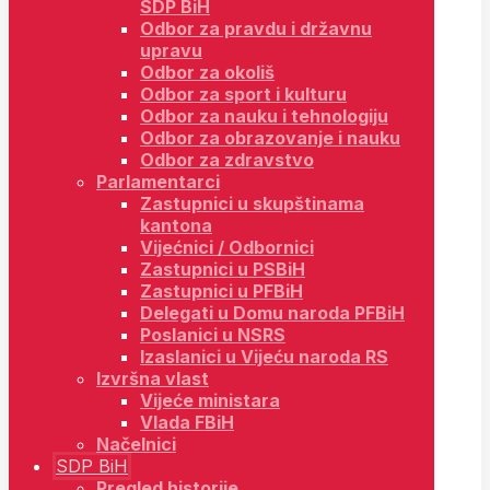
SDP BiH
Odbor za pravdu i državnu
upravu
Odbor za okoliš
Odbor za sport i kulturu
Odbor za nauku i tehnologiju
Odbor za obrazovanje i nauku
Odbor za zdravstvo
Parlamentarci
Zastupnici u skupštinama
kantona
Vijećnici / Odbornici
Zastupnici u PSBiH
Zastupnici u PFBiH
Delegati u Domu naroda PFBiH
Poslanici u NSRS
Izaslanici u Vijeću naroda RS
Izvršna vlast
Vijeće ministara
Vlada FBiH
Načelnici
SDP BiH
Pregled historije