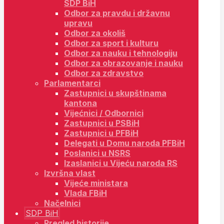
SDP BiH
Odbor za pravdu i državnu
upravu
Odbor za okoliš
Odbor za sport i kulturu
Odbor za nauku i tehnologiju
Odbor za obrazovanje i nauku
Odbor za zdravstvo
Parlamentarci
Zastupnici u skupštinama
kantona
Vijećnici / Odbornici
Zastupnici u PSBiH
Zastupnici u PFBiH
Delegati u Domu naroda PFBiH
Poslanici u NSRS
Izaslanici u Vijeću naroda RS
Izvršna vlast
Vijeće ministara
Vlada FBiH
Načelnici
SDP BiH
Pregled historije