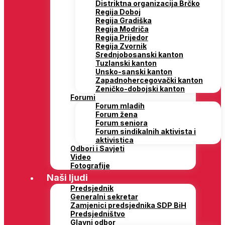
Distriktna organizacija Brčko
Regija Doboj
Regija Gradiška
Regija Modriča
Regija Prijedor
Regija Zvornik
Srednjobosanski kanton
Tuzlanski kanton
Unsko-sanski kanton
Zapadnohercegovački kanton
Zeničko-dobojski kanton
Forumi
Forum mladih
Forum žena
Forum seniora
Forum sindikalnih aktivista i
aktivistica
Odbori i Savjeti
Video
Fotografije
Naši ljudi
Predsjednik
Generalni sekretar
Zamjenici predsjednika SDP BiH
Predsjedništvo
Glavni odbor