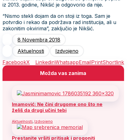
iz 2013. godine, Nikšić je odgovorio da nije.
“Nismo stekli dojam da on stoji iz toga. Sam je
potvrdio i rekao da podržava rad institucija, ali u
zakonitim okvirima”, zaključio je Nikšić.
8 Novembra 2018
Aktuelnosti
Izdvojeno
Facebook
X
Linkedin
Whatsapp
Email
Print
Shortlink
Možda vas zanima
Imamović: Ne čini drugome ono što ne
želiš da drugi učini tebi
Aktuelnosti
,
Izdvojeno
Prestanite vršiti pritisak i progoniti