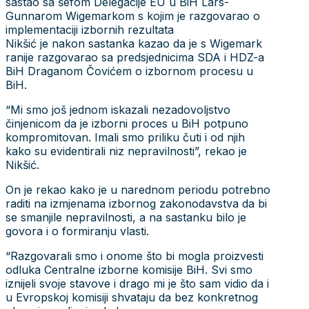
sastao sa šefom Delegacije EU u BiH Lars-
Gunnarom Wigemarkom s kojim je razgovarao o
implementaciji izbornih rezultata
Nikšić je nakon sastanka kazao da je s Wigemark
ranije razgovarao sa predsjednicima SDA i HDZ-a
BiH Draganom Čovićem o izbornom procesu u
BiH.
“Mi smo još jednom iskazali nezadovoljstvo
činjenicom da je izborni proces u BiH potpuno
kompromitovan. Imali smo priliku čuti i od njih
kako su evidentirali niz nepravilnosti”, rekao je
Nikšić.
On je rekao kako je u narednom periodu potrebno
raditi na izmjenama izbornog zakonodavstva da bi
se smanjile nepravilnosti, a na sastanku bilo je
govora i o formiranju vlasti.
“Razgovarali smo i onome što bi mogla proizvesti
odluka Centralne izborne komisije BiH. Svi smo
iznijeli svoje stavove i drago mi je što sam vidio da i
u Evropskoj komisiji shvataju da bez konkretnog