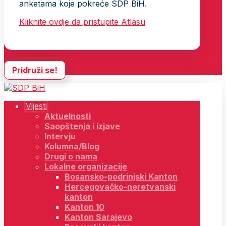
anketama koje pokreće SDP BiH.
Kliknite ovdje da pristupite Atlasu
Pridruži se!
Vijesti
Aktuelnosti
Saopštenja i izjave
Intervju
Kolumna/Blog
Drugi o nama
Lokalne organizacije
Bosansko-podrinjski Kanton
Hercegovačko-neretvanski
kanton
Kanton 10
Kanton Sarajevo