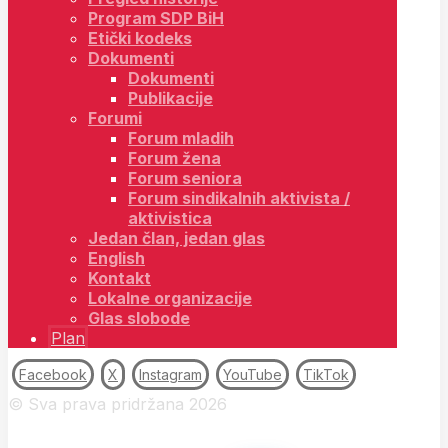
Program SDP BiH
Etički kodeks
Dokumenti
Dokumenti
Publikacije
Forumi
Forum mladih
Forum žena
Forum seniora
Forum sindikalnih aktivista /
aktivistica
Jedan član, jedan glas
English
Kontakt
Lokalne organizacije
Glas slobode
Plan
Facebook
X
Instagram
YouTube
TikTok
© Sva prava pridržana 2026