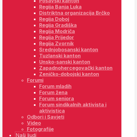
Posavski kanton
Regija Banja Luka
Distriktna organizacija Brčko
Regija Doboj
Regija Gradiška
Regija Modriča
Regija Prijedor
Regija Zvornik
Srednjobosanski kanton
Tuzlanski kanton
Unsko-sanski kanton
Zapadnohercegovački kanton
Zeničko-dobojski kanton
Forumi
Forum mladih
Forum žena
Forum seniora
Forum sindikalnih aktivista i
aktivistica
Odbori i Savjeti
Video
Fotografije
Naši ljudi