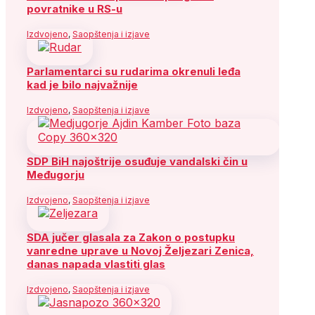
povratnike u RS-u
Izdvojeno
,
Saopštenja i izjave
Parlamentarci su rudarima okrenuli leđa
kad je bilo najvažnije
Izdvojeno
,
Saopštenja i izjave
SDP BiH najoštrije osuđuje vandalski čin u
Međugorju
Izdvojeno
,
Saopštenja i izjave
SDA jučer glasala za Zakon o postupku
vanredne uprave u Novoj Željezari Zenica,
danas napada vlastiti glas
Izdvojeno
,
Saopštenja i izjave