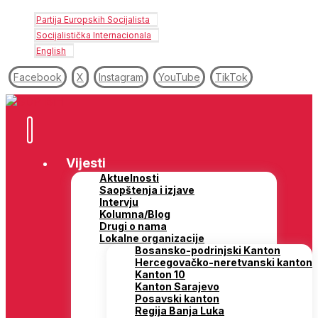
Partija Europskih Socijalista
Socijalistička Internacionala
English
Facebook
X
Instagram
YouTube
TikTok
Vijesti
Aktuelnosti
Saopštenja i izjave
Intervju
Kolumna/Blog
Drugi o nama
Lokalne organizacije
Bosansko-podrinjski Kanton
Hercegovačko-neretvanski kanton
Kanton 10
Kanton Sarajevo
Posavski kanton
Regija Banja Luka