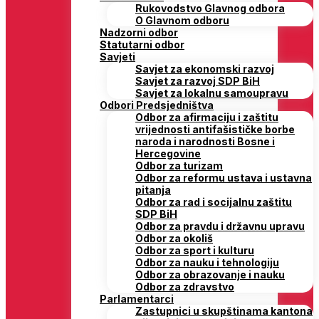
Rukovodstvo Glavnog odbora
O Glavnom odboru
Nadzorni odbor
Statutarni odbor
Savjeti
Savjet za ekonomski razvoj
Savjet za razvoj SDP BiH
Savjet za lokalnu samoupravu
Odbori Predsjedništva
Odbor za afirmaciju i zaštitu
vrijednosti antifašističke borbe
naroda i narodnosti Bosne i
Hercegovine
Odbor za turizam
Odbor za reformu ustava i ustavna
pitanja
Odbor za rad i socijalnu zaštitu
SDP BiH
Odbor za pravdu i državnu upravu
Odbor za okoliš
Odbor za sport i kulturu
Odbor za nauku i tehnologiju
Odbor za obrazovanje i nauku
Odbor za zdravstvo
Parlamentarci
Zastupnici u skupštinama kantona