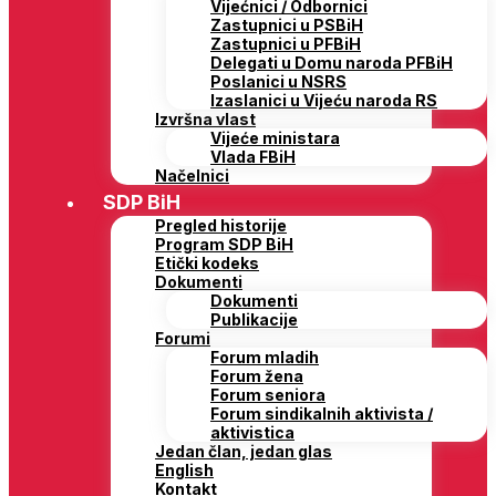
Vijećnici / Odbornici
Zastupnici u PSBiH
Zastupnici u PFBiH
Delegati u Domu naroda PFBiH
Poslanici u NSRS
Izaslanici u Vijeću naroda RS
Izvršna vlast
Vijeće ministara
Vlada FBiH
Načelnici
SDP BiH
Pregled historije
Program SDP BiH
Etički kodeks
Dokumenti
Dokumenti
Publikacije
Forumi
Forum mladih
Forum žena
Forum seniora
Forum sindikalnih aktivista /
aktivistica
Jedan član, jedan glas
English
Kontakt