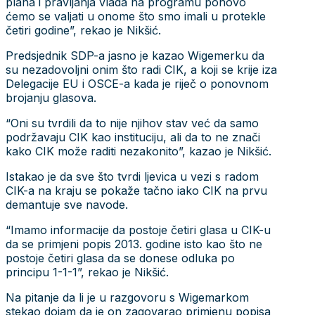
plana i pravljanja vlada na programu ponovo
ćemo se valjati u onome što smo imali u protekle
četiri godine”, rekao je Nikšić.
Predsjednik SDP-a jasno je kazao Wigemerku da
su nezadovoljni onim što radi CIK, a koji se krije iza
Delegacije EU i OSCE-a kada je riječ o ponovnom
brojanju glasova.
“Oni su tvrdili da to nije njihov stav već da samo
podržavaju CIK kao instituciju, ali da to ne znači
kako CIK može raditi nezakonito”, kazao je Nikšić.
Istakao je da sve što tvrdi ljevica u vezi s radom
CIK-a na kraju se pokaže tačno iako CIK na prvu
demantuje sve navode.
“Imamo informacije da postoje četiri glasa u CIK-u
da se primjeni popis 2013. godine isto kao što ne
postoje četiri glasa da se donese odluka po
principu 1-1-1”, rekao je Nikšić.
Na pitanje da li je u razgovoru s Wigemarkom
stekao dojam da je on zagovarao primjenu popisa