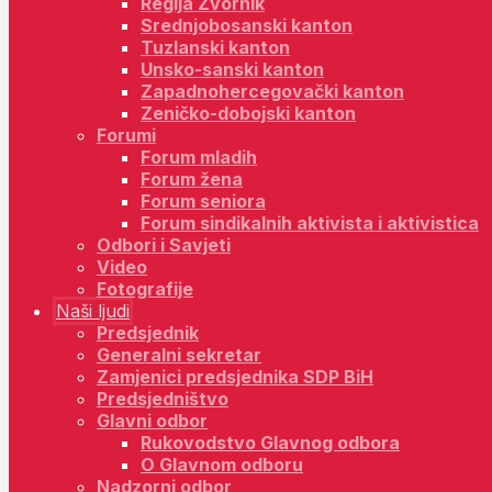
Regija Zvornik
Srednjobosanski kanton
Tuzlanski kanton
Unsko-sanski kanton
Zapadnohercegovački kanton
Zeničko-dobojski kanton
Forumi
Forum mladih
Forum žena
Forum seniora
Forum sindikalnih aktivista i aktivistica
Odbori i Savjeti
Video
Fotografije
Naši ljudi
Predsjednik
Generalni sekretar
Zamjenici predsjednika SDP BiH
Predsjedništvo
Glavni odbor
Rukovodstvo Glavnog odbora
O Glavnom odboru
Nadzorni odbor