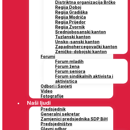
Distriktna organizacija Brčko
Regija Doboj
Regija Gradiška
Regija Modriča
Regija Prijedor
Regija Zvornik
Srednjobosanski kanton
Tuzlanski kanton
Unsko-sanski kanton
Zapadnohercegovački kanton
Zeničko-dobojski kanton
Forumi
Forum mladih
Forum žena
Forum seniora
Forum sindikalnih aktivista i
aktivistica
Odbori i Savjeti
Video
Fotografije
Naši ljudi
Predsjednik
Generalni sekretar
Zamjenici predsjednika SDP BiH
Predsjedništvo
Glavni odbor