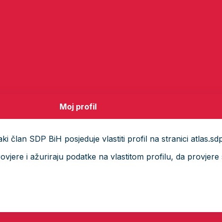
Moj profil
i član SDP BiH posjeduje vlastiti profil na stranici atlas.sd
ere i ažuriraju podatke na vlastitom profilu, da provjere s