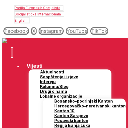
Partija Europskih Socijalista
Socijalistička Internacionala
English
Facebook
X
Instagram
YouTube
TikTok
Vijesti
Aktuelnosti
Saopštenja i izjave
Intervju
Kolumna/Blog
Drugi o nama
Lokalne organizacije
Bosansko-podrinjski Kanton
Hercegovačko-neretvanski kanton
Kanton 10
Kanton Sarajevo
Posavski kanton
Regija Banja Luka