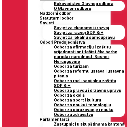
Rukovodstvo Glavnog odbora
O Glavnom odboru
Nadzorni odbor
Statutarni odbor
Savjeti
Savjet za ekonomski razvoj
Savjet za razvoj SDP BiH
Savjet za lokalnu samoupravu
Odbori Predsjedništva
Odbor za afirmaciju i zaštitu
vrijednosti antifašističke borbe
naroda i narodnosti Bosne i
Hercegovine
Odbor za turizam
Odbor za reformu ustava i ustavna
pitanja
Odbor za rad i socijalnu zaštitu
SDP BiH
Odbor za pravdu i državnu upravu
Odbor za okoliš
Odbor za sport i kulturu
Odbor za nauku i tehnologiju
Odbor za obrazovanje i nauku
Odbor za zdravstvo
Parlamentarci
Zastupnici u skupštinama kantona