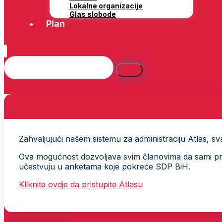
Lokalne organizacije
Glas slobode
Plan
Zahvaljujući našem sistemu za administraciju Atlas, svak
Ova mogućnost dozvoljava svim članovima da sami provj
učestvuju u anketama koje pokreće SDP BiH.
Kliknite ovdje da pristupite Atlasu