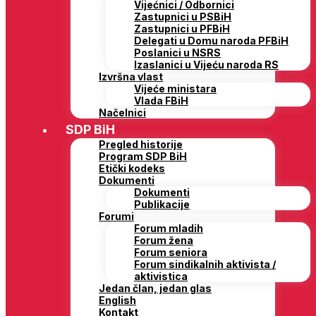
Vijećnici / Odbornici
Zastupnici u PSBiH
Zastupnici u PFBiH
Delegati u Domu naroda PFBiH
Poslanici u NSRS
Izaslanici u Vijeću naroda RS
Izvršna vlast
Vijeće ministara
Vlada FBiH
Načelnici
SDP BiH
Pregled historije
Program SDP BiH
Etički kodeks
Dokumenti
Dokumenti
Publikacije
Forumi
Forum mladih
Forum žena
Forum seniora
Forum sindikalnih aktivista /
aktivistica
Jedan član, jedan glas
English
Kontakt