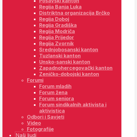
Posavski kanton
Regija Banja Luka
Distriktna organizacija Brčko
Regija Doboj
Regija Gradiška
Regija Modriča
Regija Prijedor
Regija Zvornik
Srednjobosanski kanton
Tuzlanski kanton
Unsko-sanski kanton
Zapadnohercegovački kanton
Zeničko-dobojski kanton
Forumi
Forum mladih
Forum žena
Forum seniora
Forum sindikalnih aktivista i
aktivistica
Odbori i Savjeti
Video
Fotografije
Naši ljudi