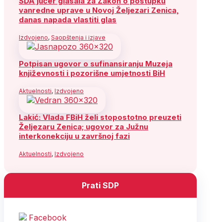
SDA jučer glasala za Zakon o postupku
vanredne uprave u Novoj Željezari Zenica,
danas napada vlastiti glas
Izdvojeno
,
Saopštenja i izjave
Potpisan ugovor o sufinansiranju Muzeja
književnosti i pozorišne umjetnosti BiH
Aktuelnosti
,
Izdvojeno
Lakić: Vlada FBiH želi stopostotno preuzeti
Željezaru Zenica; ugovor za Južnu
interkonekciju u završnoj fazi
Aktuelnosti
,
Izdvojeno
Prati SDP
Facebook