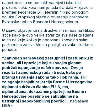
napokon smo se pomakli naprijed i iskoristili
pruženu ruku koju nam je tada EU dala – izjavio je
premijer Federacije BiH Nermin Nikšić povodom
odluke Evropskog vijeća o otvaranju pregovora
Evropske unije s Bosnom i Hercegovinom.
U izjavu objavljenoj na društvenim mrežama Nikšić
ističe kako je ovo velika stvar za sve naše građane
te da ne krije koliko je ponosan i zahvalan svim
partnerima za sve što su postigli u ovako kratkom
periodu.
“Zahvalan sam svakoj zastupnici i zastupniku iz
većine, ali i opozicije koji su svojim glasom
podržali ispunjvanje naših obaveza. Ovo je
rezultat zajedničkog rada i truda, kako po
pitanju usvajanja zakona tako i lobiranja, ali i
zalaganja brojnih prijatelja Bosne i Hercegovine,
diplomata država članica EU. Njima,
diplomatama, dokazanim prijateljima Bosne i
Hercegovine posebno se zahvaljume na
ustrajnoj i nepokolebljivoj podršci”
, naglašava
Nikšić.