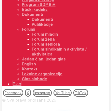
Program SDP BiH
Etički kodeks
Dokumenti
Dokumenti
Publikacije
Forumi
Forum mladih
Forum žena
Forum seniora
Forum sindikalnih aktivista /
aktivistica
Jedan član, jedan glas
English
Kontakt
Lokalne organizacije
Glas slobode
Plan
Facebook
X
Instagram
YouTube
TikTok
© Sva prava pridržana 2026