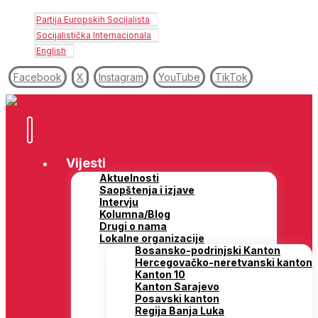
Partija Europskih Socijalista
Socijalistička Internacionala
English
Facebook
X
Instagram
YouTube
TikTok
Vijesti
Aktuelnosti
Saopštenja i izjave
Intervju
Kolumna/Blog
Drugi o nama
Lokalne organizacije
Bosansko-podrinjski Kanton
Hercegovačko-neretvanski kanton
Kanton 10
Kanton Sarajevo
Posavski kanton
Regija Banja Luka