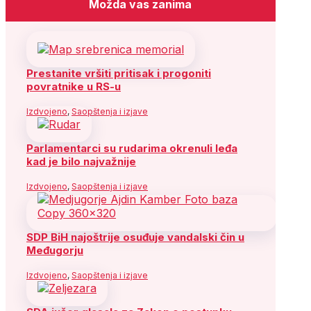
Možda vas zanima
Prestanite vršiti pritisak i progoniti
povratnike u RS-u
Izdvojeno
,
Saopštenja i izjave
Parlamentarci su rudarima okrenuli leđa
kad je bilo najvažnije
Izdvojeno
,
Saopštenja i izjave
SDP BiH najoštrije osuđuje vandalski čin u
Međugorju
Izdvojeno
,
Saopštenja i izjave