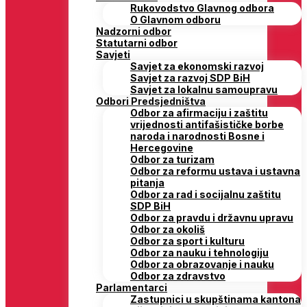
Rukovodstvo Glavnog odbora
O Glavnom odboru
Nadzorni odbor
Statutarni odbor
Savjeti
Savjet za ekonomski razvoj
Savjet za razvoj SDP BiH
Savjet za lokalnu samoupravu
Odbori Predsjedništva
Odbor za afirmaciju i zaštitu
vrijednosti antifašističke borbe
naroda i narodnosti Bosne i
Hercegovine
Odbor za turizam
Odbor za reformu ustava i ustavna
pitanja
Odbor za rad i socijalnu zaštitu
SDP BiH
Odbor za pravdu i državnu upravu
Odbor za okoliš
Odbor za sport i kulturu
Odbor za nauku i tehnologiju
Odbor za obrazovanje i nauku
Odbor za zdravstvo
Parlamentarci
Zastupnici u skupštinama kantona