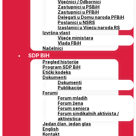
Vijećnici / Odbornici
Zastupnici u PSBiH
Zastupnici u PFBiH
Delegati u Domu naroda PFBiH
Poslanici u NSRS
Izaslanici u Vijeću naroda RS
Izvršna vlast
Vijeće ministara
Vlada FBiH
Načelnici
SDP BiH
Pregled historije
Program SDP BiH
Etički kodeks
Dokumenti
Dokumenti
Publikacije
Forumi
Forum mladih
Forum žena
Forum seniora
Forum sindikalnih aktivista /
aktivistica
Jedan član, jedan glas
English
Kontakt