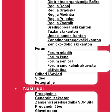
Distriktna organizacija Brčko
Regija Doboj
Regija Gradiška
Regija Modriča
Regija Prijedor
Regija Zvornik
Srednjobosanski kanton
Tuzlanski kanton
Unsko-sanski kanton
Zapadnohercegovački kanton
Zeničko-dobojski kanton
Forumi
Forum mladih
Forum žena
Forum seniora
Forum sindikalnih aktivista i
aktivistica
Odbori i Savjeti
Video
Fotografije
Naši ljudi
Predsjednik
Generalni sekretar
Zamjenici predsjednika SDP BiH
Predsjedništvo
Glavni odbor