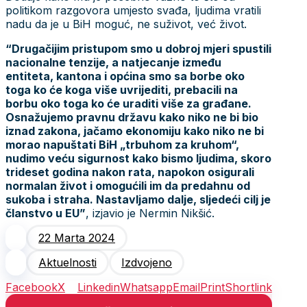
politikom razgovora umjesto svađa, ljudima vratili
nadu da je u BiH moguć, ne suživot, već život.
“Drugačijim pristupom smo u dobroj mjeri spustili
nacionalne tenzije, a natjecanje između
entiteta, kantona i općina smo sa borbe oko
toga ko će koga više uvrijediti, prebacili na
borbu oko toga ko će uraditi više za građane.
Osnažujemo pravnu državu kako niko ne bi bio
iznad zakona, jačamo ekonomiju kako niko ne bi
morao napuštati BiH „trbuhom za kruhom“,
nudimo veću sigurnost kako bismo ljudima, skoro
trideset godina nakon rata, napokon osigurali
normalan život i omogućili im da predahnu od
sukoba i straha. Nastavljamo dalje, sljedeći cilj je
članstvo u EU”
, izjavio je Nermin Nikšić.
22 Marta 2024
Aktuelnosti
Izdvojeno
Facebook
X
Linkedin
Whatsapp
Email
Print
Shortlink