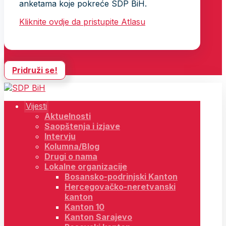
anketama koje pokreće SDP BiH.
Kliknite ovdje da pristupite Atlasu
Pridruži se!
Vijesti
Aktuelnosti
Saopštenja i izjave
Intervju
Kolumna/Blog
Drugi o nama
Lokalne organizacije
Bosansko-podrinjski Kanton
Hercegovačko-neretvanski
kanton
Kanton 10
Kanton Sarajevo