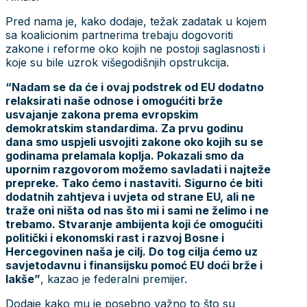
Pred nama je, kako dodaje, težak zadatak u kojem
sa koalicionim partnerima trebaju dogovoriti
zakone i reforme oko kojih ne postoji saglasnosti i
koje su bile uzrok višegodišnjih opstrukcija.
“Nadam se da će i ovaj podstrek od EU dodatno
relaksirati naše odnose i omogućiti brže
usvajanje zakona prema evropskim
demokratskim standardima. Za prvu godinu
dana smo uspjeli usvojiti zakone oko kojih su se
godinama prelamala koplja. Pokazali smo da
upornim razgovorom možemo savladati i najteže
prepreke. Tako ćemo i nastaviti. Sigurno će biti
dodatnih zahtjeva i uvjeta od strane EU, ali ne
traže oni ništa od nas što mi i sami ne želimo i ne
trebamo. Stvaranje ambijenta koji će omogućiti
politički i ekonomski rast i razvoj Bosne i
Hercegovinen naša je cilj. Do tog cilja ćemo uz
savjetodavnu i finansijsku pomoć EU doći brže i
lakše”
, kazao je federalni premijer.
Dodaje kako mu je posebno važno to što su