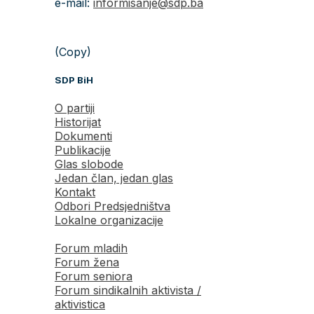
e-mail:
informisanje@sdp.ba
(Copy)
SDP BiH
O partiji
Historijat
Dokumenti
Publikacije
Glas slobode
Jedan član, jedan glas
Kontakt
Odbori Predsjedništva
Lokalne organizacije
Forum mladih
Forum žena
Forum seniora
Forum sindikalnih aktivista /
aktivistica