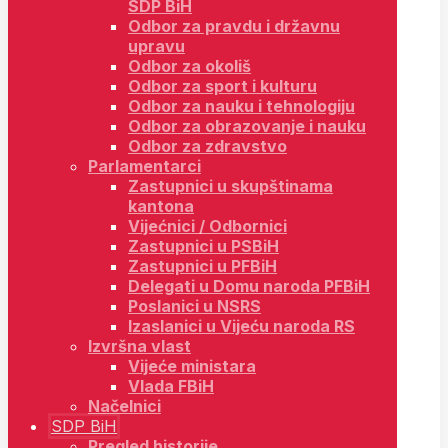
SDP BiH
Odbor za pravdu i državnu
upravu
Odbor za okoliš
Odbor za sport i kulturu
Odbor za nauku i tehnologiju
Odbor za obrazovanje i nauku
Odbor za zdravstvo
Parlamentarci
Zastupnici u skupštinama
kantona
Vijećnici / Odbornici
Zastupnici u PSBiH
Zastupnici u PFBiH
Delegati u Domu naroda PFBiH
Poslanici u NSRS
Izaslanici u Vijeću naroda RS
Izvršna vlast
Vijeće ministara
Vlada FBiH
Načelnici
SDP BiH
Pregled historije