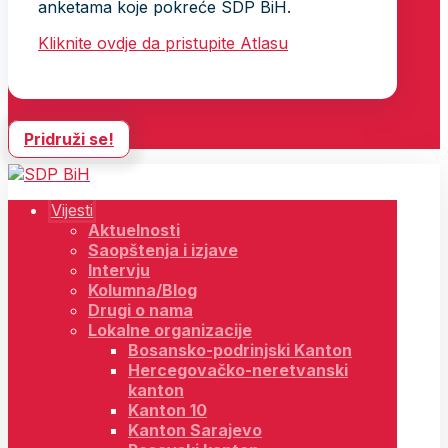
anketama koje pokreće SDP BiH.
Kliknite ovdje da pristupite Atlasu
Pridruži se!
Vijesti
Aktuelnosti
Saopštenja i izjave
Intervju
Kolumna/Blog
Drugi o nama
Lokalne organizacije
Bosansko-podrinjski Kanton
Hercegovačko-neretvanski
kanton
Kanton 10
Kanton Sarajevo