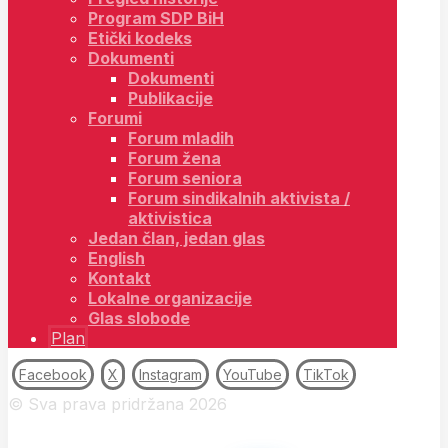
Program SDP BiH
Etički kodeks
Dokumenti
Dokumenti
Publikacije
Forumi
Forum mladih
Forum žena
Forum seniora
Forum sindikalnih aktivista /
aktivistica
Jedan član, jedan glas
English
Kontakt
Lokalne organizacije
Glas slobode
Plan
Facebook
X
Instagram
YouTube
TikTok
© Sva prava pridržana 2026