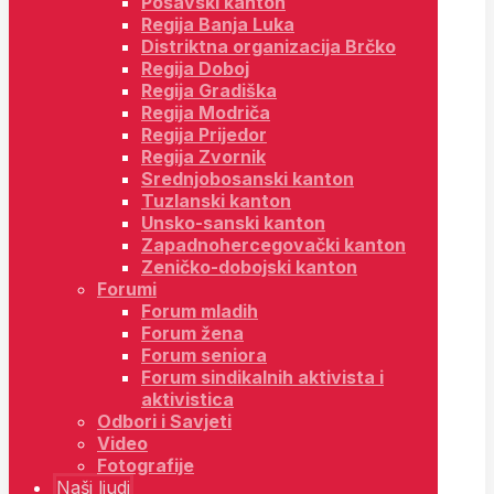
Posavski kanton
Regija Banja Luka
Distriktna organizacija Brčko
Regija Doboj
Regija Gradiška
Regija Modriča
Regija Prijedor
Regija Zvornik
Srednjobosanski kanton
Tuzlanski kanton
Unsko-sanski kanton
Zapadnohercegovački kanton
Zeničko-dobojski kanton
Forumi
Forum mladih
Forum žena
Forum seniora
Forum sindikalnih aktivista i
aktivistica
Odbori i Savjeti
Video
Fotografije
Naši ljudi