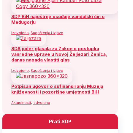
SDP BiH najoštrije osuđuje vandalski čin u
Međugorju
Izdvojeno
,
Saopštenja i izjave
SDA jučer glasala za Zakon o postupku
vanredne uprave u Novoj Željezari Zenica,
danas napada vlastiti glas
Izdvojeno
,
Saopštenja i izjave
Potpisan ugovor o sufinansiranju Muzeja
književnosti i pozorišne umjetnosti BiH
Aktuelnosti
,
Izdvojeno
Prati SDP