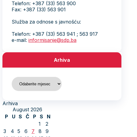
Telefon: +387 (33) 563 900
Fax: +387 (33) 563 901
Služba za odnose s javnošću:
Telefon: +387 (33) 563 941 ; 563 917
e-mail:
informisanje@sdp.ba
Arhiva
Arhiva
Arhiva
August 2026
P
U
S
Č
P
S
N
1
2
3
4
5
6
7
8
9