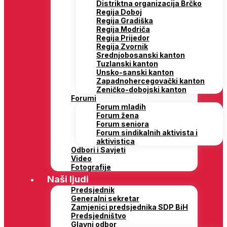
Distriktna organizacija Brčko
Regija Doboj
Regija Gradiška
Regija Modriča
Regija Prijedor
Regija Zvornik
Srednjobosanski kanton
Tuzlanski kanton
Unsko-sanski kanton
Zapadnohercegovački kanton
Zeničko-dobojski kanton
Forumi
Forum mladih
Forum žena
Forum seniora
Forum sindikalnih aktivista i
aktivistica
Odbori i Savjeti
Video
Fotografije
Naši ljudi
Predsjednik
Generalni sekretar
Zamjenici predsjednika SDP BiH
Predsjedništvo
Glavni odbor