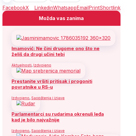
Facebook
X
Linkedin
Whatsapp
Email
Print
Shortlink
Možda vas zanima
Imamović: Ne čini drugome ono što ne
želiš da drugi učini tebi
Aktuelnosti
,
Izdvojeno
Prestanite vršiti pritisak i progoniti
povratnike u RS-u
Izdvojeno
,
Saopštenja i izjave
Parlamentarci su rudarima okrenuli leđa
kad je bilo najvažnije
Izdvojeno
,
Saopštenja i izjave