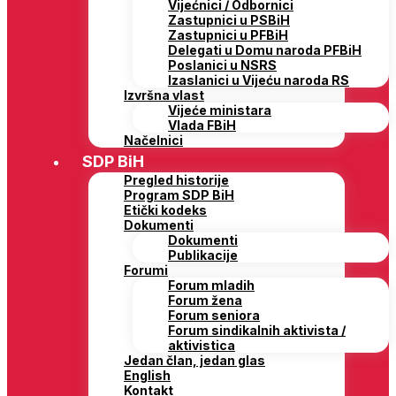
Vijećnici / Odbornici
Zastupnici u PSBiH
Zastupnici u PFBiH
Delegati u Domu naroda PFBiH
Poslanici u NSRS
Izaslanici u Vijeću naroda RS
Izvršna vlast
Vijeće ministara
Vlada FBiH
Načelnici
SDP BiH
Pregled historije
Program SDP BiH
Etički kodeks
Dokumenti
Dokumenti
Publikacije
Forumi
Forum mladih
Forum žena
Forum seniora
Forum sindikalnih aktivista /
aktivistica
Jedan član, jedan glas
English
Kontakt