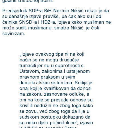
godine u istočnoj Bosni.
Predsjednik SDP-a BiH Nermin Nikšić rekao je da
su današnje izjave previše, pa čak ako su i od
čelnika SNSD-a i HDZ-a. Izjava kako musliman ne
može suditi muslimanu, smatra Nikšić, je čisti
šovinizam.
„Izjave ovakvog tipa ni na koji
način se ne mogu drugačije
tumačiti jer su u suprotnosti s
Ustavom, zakonima i ustaljenom
pravnom praksom u svim
demokratskim sistemima. Sudija je
onaj koji je kvalifikovan da donosi
na zakonu zasnovane odluke, a
oni na koje se presude odnose su
krivi ili nedužni ne zbog toga kako
se zovu, već zbog toga da li je u
sudskom postupku dokazano da
su neko djelo počinili ili ne“, izjavio