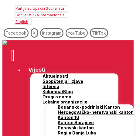
Partija Europskih Socijalista
Socijalistička Internacionala
English
Facebook
X
Instagram
YouTube
TikTok
Vijesti
Aktuelnosti
Saopštenja i izjave
Intervju
Kolumna/Blog
Drugi o nama
Lokalne organizacije
Bosansko-podrinjski Kanton
Hercegovačko-neretvanski kanton
Kanton 10
Kanton Sarajevo
Posavski kanton
Regija Banja Luka