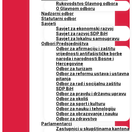
Rukovodstvo Glavnog odbora
O Glavnom odboru
Nadzorni odbor
Statutarni odbor
Savjeti
Savjet za ekonomski razvoj
Savjet za razvoj SDP BiH
Savjet za lokalnu samoupravu
Odbori Predsjedništva
Odbor za afirmaciju i zaštitu
vrijednosti antifašističke borbe
naroda i narodnosti Bosne i
Hercegovine
Odbor za turizam
Odbor za reformu ustava i ustavna
pitanja
Odbor za rad i socijalnu zaštitu
SDP BiH
Odbor za pravdu i državnu upravu
Odbor za okoliš
Odbor za sport i kulturu
Odbor za nauku i tehnologiju
Odbor za obrazovanje i nauku
Odbor za zdravstvo
Parlamentarci
Zastupnici u skupštinama kantona