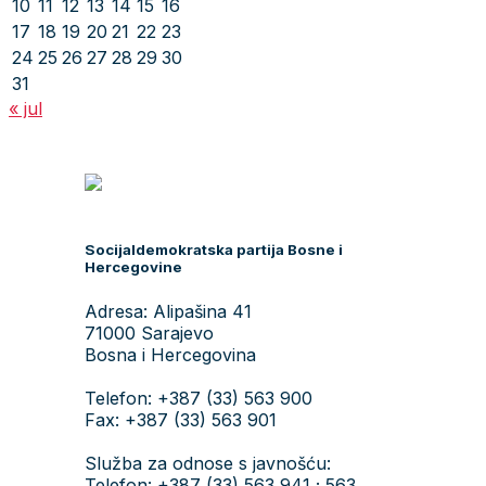
10
11
12
13
14
15
16
17
18
19
20
21
22
23
24
25
26
27
28
29
30
31
« jul
Socijaldemokratska partija Bosne i
Hercegovine
Adresa: Alipašina 41
71000 Sarajevo
Bosna i Hercegovina
Telefon: +387 (33) 563 900
Fax: +387 (33) 563 901
Služba za odnose s javnošću:
Telefon: +387 (33) 563 941 ; 563