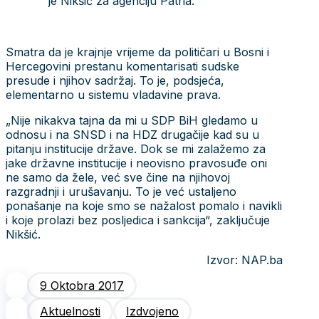
je Nikšić za agenciju Patria.
Smatra da je krajnje vrijeme da političari u Bosni i
Hercegovini prestanu komentarisati sudske
presude i njihov sadržaj. To je, podsjeća,
elementarno u sistemu vladavine prava.
„Nije nikakva tajna da mi u SDP BiH gledamo u
odnosu i na SNSD i na HDZ drugačije kad su u
pitanju institucije države. Dok se mi zalažemo za
jake državne institucije i neovisno pravosuđe oni
ne samo da žele, već sve čine na njihovoj
razgradnji i urušavanju. To je već ustaljeno
ponašanje na koje smo se nažalost pomalo i navikli
i koje prolazi bez posljedica i sankcija“, zaključuje
Nikšić.
Izvor: NAP.ba
9 Oktobra 2017
Aktuelnosti
Izdvojeno