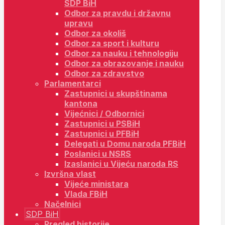
SDP BiH
Odbor za pravdu i državnu
upravu
Odbor za okoliš
Odbor za sport i kulturu
Odbor za nauku i tehnologiju
Odbor za obrazovanje i nauku
Odbor za zdravstvo
Parlamentarci
Zastupnici u skupštinama
kantona
Vijećnici / Odbornici
Zastupnici u PSBiH
Zastupnici u PFBiH
Delegati u Domu naroda PFBiH
Poslanici u NSRS
Izaslanici u Vijeću naroda RS
Izvršna vlast
Vijeće ministara
Vlada FBiH
Načelnici
SDP BiH
Pregled historije