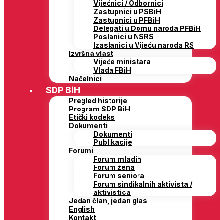
Vijećnici / Odbornici
Zastupnici u PSBiH
Zastupnici u PFBiH
Delegati u Domu naroda PFBiH
Poslanici u NSRS
Izaslanici u Vijeću naroda RS
Izvršna vlast
Vijeće ministara
Vlada FBiH
Načelnici
SDP BiH
Pregled historije
Program SDP BiH
Etički kodeks
Dokumenti
Dokumenti
Publikacije
Forumi
Forum mladih
Forum žena
Forum seniora
Forum sindikalnih aktivista /
aktivistica
Jedan član, jedan glas
English
Kontakt