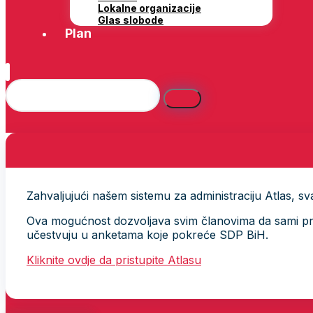
Lokalne organizacije
Glas slobode
Plan
Zahvaljujući našem sistemu za administraciju Atlas, svak
Ova mogućnost dozvoljava svim članovima da sami provj
učestvuju u anketama koje pokreće SDP BiH.
Kliknite ovdje da pristupite Atlasu