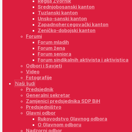
Regija Zvornik
Srednjobosanski kanton
Tuzlanski kanton
Unsko-sanski kanton
Zapadnohercegovački kanton
Zeničko-dobojski kanton
Forumi
Forum mladih
Forum žena
Forum seniora
Forum sindikalnih aktivista i aktivistica
Odbori i Savjeti
Video
Fotografije
Naši ljudi
Predsjednik
Generalni sekretar
Zamjenici predsjednika SDP BiH
Predsjedništvo
Glavni odbor
Rukovodstvo Glavnog odbora
O Glavnom odboru
Nadzorni odbor