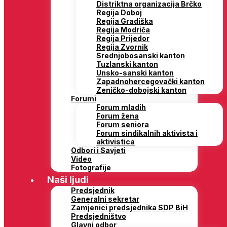
Distriktna organizacija Brčko
Regija Doboj
Regija Gradiška
Regija Modriča
Regija Prijedor
Regija Zvornik
Srednjobosanski kanton
Tuzlanski kanton
Unsko-sanski kanton
Zapadnohercegovački kanton
Zeničko-dobojski kanton
Forumi
Forum mladih
Forum žena
Forum seniora
Forum sindikalnih aktivista i
aktivistica
Odbori i Savjeti
Video
Fotografije
Naši ljudi
Predsjednik
Generalni sekretar
Zamjenici predsjednika SDP BiH
Predsjedništvo
Glavni odbor