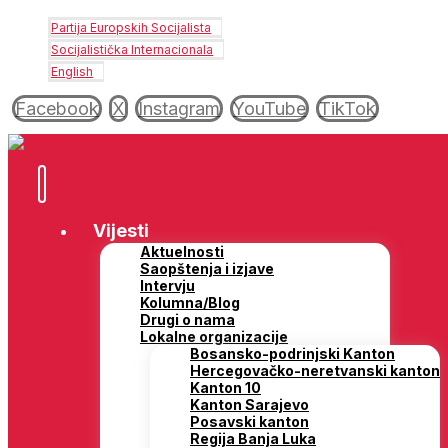
Partija Europskih Socijalista
Socijalistička Internacionala
English
Facebook
X
Instagram
YouTube
TikTok
Vijesti
Aktuelnosti
Saopštenja i izjave
Intervju
Kolumna/Blog
Drugi o nama
Lokalne organizacije
Bosansko-podrinjski Kanton
Hercegovačko-neretvanski kanton
Kanton 10
Kanton Sarajevo
Posavski kanton
Regija Banja Luka