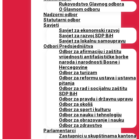
Rukovodstvo Glavnog odbora
O Glavnom odboru
Nadzorni odbor
Statutarni odbor
Savjeti
Savjet za ekonomski razvoj
Savjet za razvoj SDP BiH
Savjet za lokalnu samoupravu
Odbori Predsjedništva
Odbor za afirmaciju i zaštitu
vrijednosti antifašističke borbe
naroda i narodnosti Bosne i
Hercegovine
Odbor za turizam
Odbor za reformu ustava i ustavna
pitanja
Odbor za rad i socijalnu zaštitu
SDP BiH
Odbor za pravdu i državnu upravu
Odbor za okoliš
Odbor za sport i kulturu
Odbor za nauku i tehnologiju
Odbor za obrazovanje i nauku
Odbor za zdravstvo
Parlamentarci
Zastupnici u skupštinama kantona