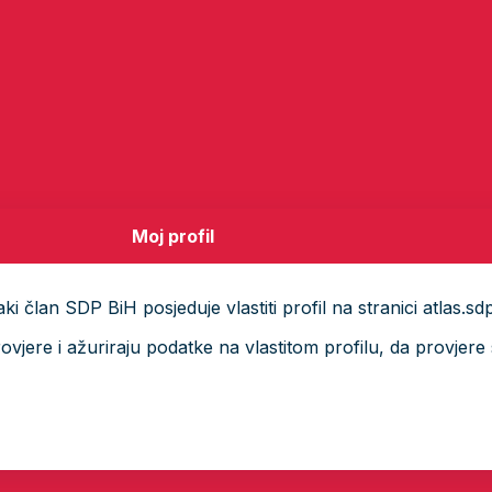
Moj profil
i član SDP BiH posjeduje vlastiti profil na stranici atlas.sd
ere i ažuriraju podatke na vlastitom profilu, da provjere s