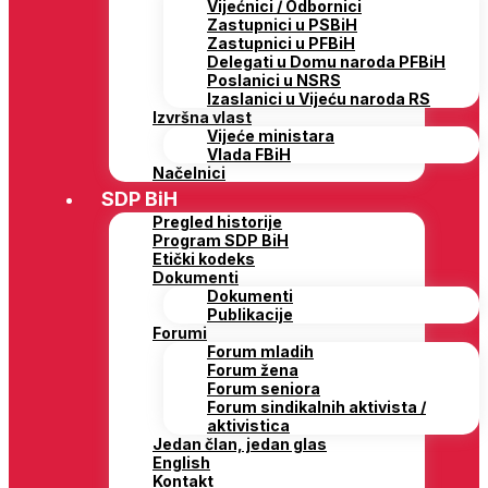
Vijećnici / Odbornici
Zastupnici u PSBiH
Zastupnici u PFBiH
Delegati u Domu naroda PFBiH
Poslanici u NSRS
Izaslanici u Vijeću naroda RS
Izvršna vlast
Vijeće ministara
Vlada FBiH
Načelnici
SDP BiH
Pregled historije
Program SDP BiH
Etički kodeks
Dokumenti
Dokumenti
Publikacije
Forumi
Forum mladih
Forum žena
Forum seniora
Forum sindikalnih aktivista /
aktivistica
Jedan član, jedan glas
English
Kontakt