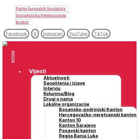
Partija Europskih Socijalista
Socijalistička Internacionala
English
Facebook
X
Instagram
YouTube
TikTok
Vijesti
Aktuelnosti
Saopštenja i izjave
Intervju
Kolumna/Blog
Drugi o nama
Lokalne organizacije
Bosansko-podrinjski Kanton
Hercegovačko-neretvanski kanton
Kanton 10
Kanton Sarajevo
Posavski kanton
Regija Banja Luka