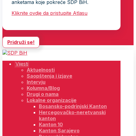
anketama koje pokreće SDP BiH.
Kliknite ovdje da pristupite Atlasu
Pridruži se!
Vijesti
Aktuelnosti
Saopštenja i izjave
Intervju
Kolumna/Blog
Drugi o nama
Lokalne organizacije
Bosansko-podrinjski Kanton
Hercegovačko-neretvanski
kanton
Kanton 10
Kanton Sarajevo