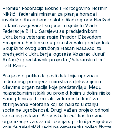
Premijer Federacije Bosne i Hercegovine Nermin
Nikšić i federalni ministar za pitanja boraca i
invalida odbrambeno-oslobodilačkog rata Nedžad
Lokmić razgovarali su jučer u sjedištu Vlade
Federacije BiH u Sarajevu sa predsjednikom
Udruženja veterana regije Prijedor Dževadom
Smajićem. Sastanku su prisustvovali i predsjednik
Skupštine ovog udruženja Hasan Rasavac, te
predsjednik Udruženja logoraša Kozarac Jusuf
Arifagić i predstavnik projekta „Veteranski dom“
Latif Ramić.
Bila je ovo prilika da gosti detaljnije upoznaju
federalnog premijera i ministra s djelovanjem i
ciljevima organizacija koje predstavljaju. Među
najznačajnijim istakli su projekt kojim u dolini rijeke
Sane planiraju formirati „Veteranski dom“ za
zbrinjavanje veterana koji se nalaze u stanju
socijalne ugroženosti. Drugi važan projekt odnosi
se na uspostavu „Bosanske kuće“ kao krovne
organizacije za sva udruženja s područja Prijedora
koja će zajednički raditi na ostvarenju boljeg života