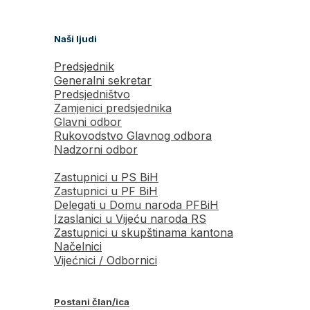
Naši ljudi
Predsjednik
Generalni sekretar
Predsjedništvo
Zamjenici predsjednika
Glavni odbor
Rukovodstvo Glavnog odbora
Nadzorni odbor
Zastupnici u PS BiH
Zastupnici u PF BiH
Delegati u Domu naroda PFBiH
Izaslanici u Vijeću naroda RS
Zastupnici u skupštinama kantona
Načelnici
Vijećnici / Odbornici
Postani član/ica