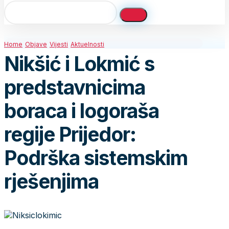
Home
Objave
Vijesti
Aktuelnosti
Nikšić i Lokmić s
predstavnicima
boraca i logoraša
regije Prijedor:
Podrška sistemskim
rješenjima