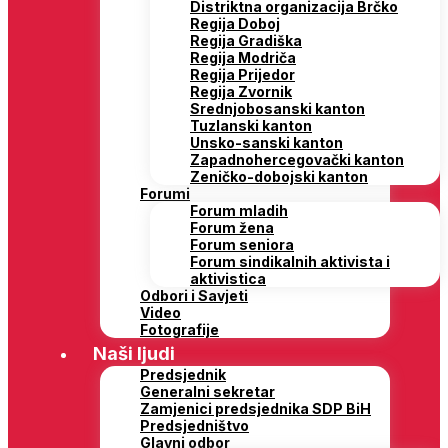
Distriktna organizacija Brčko
Regija Doboj
Regija Gradiška
Regija Modriča
Regija Prijedor
Regija Zvornik
Srednjobosanski kanton
Tuzlanski kanton
Unsko-sanski kanton
Zapadnohercegovački kanton
Zeničko-dobojski kanton
Forumi
Forum mladih
Forum žena
Forum seniora
Forum sindikalnih aktivista i
aktivistica
Odbori i Savjeti
Video
Fotografije
Naši ljudi
Predsjednik
Generalni sekretar
Zamjenici predsjednika SDP BiH
Predsjedništvo
Glavni odbor