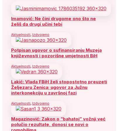
Imamović: Ne čini drugome ono što ne
želiš da drugi učini tebi
Aktuelnosti
,
Izdvojeno
Potpisan ugovor o sufinansiranju Muzeja
književnosti i pozorišne umjetnosti BiH
Aktuelnosti
,
Izdvojeno
Lakić: Vlada FBiH želi stopostotno preuzeti
Željezaru Zenica; ugovor za Južnu
interkonekciju u završnoj fazi
Aktuelnosti
,
Izdvojeno
Magazinović: Zakon o “bahatoj” vožnji već
polučio rezultate, donosi se novi o
romobilima