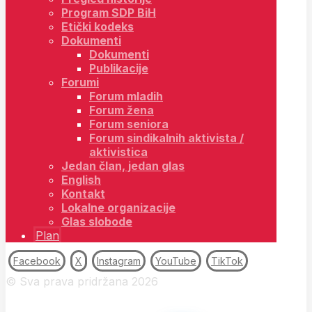
Program SDP BiH
Etički kodeks
Dokumenti
Dokumenti
Publikacije
Forumi
Forum mladih
Forum žena
Forum seniora
Forum sindikalnih aktivista /
aktivistica
Jedan član, jedan glas
English
Kontakt
Lokalne organizacije
Glas slobode
Plan
Facebook
X
Instagram
YouTube
TikTok
© Sva prava pridržana 2026