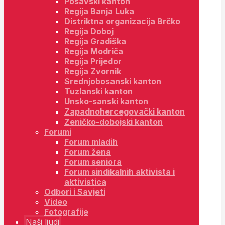
Posavski kanton
Regija Banja Luka
Distriktna organizacija Brčko
Regija Doboj
Regija Gradiška
Regija Modriča
Regija Prijedor
Regija Zvornik
Srednjobosanski kanton
Tuzlanski kanton
Unsko-sanski kanton
Zapadnohercegovački kanton
Zeničko-dobojski kanton
Forumi
Forum mladih
Forum žena
Forum seniora
Forum sindikalnih aktivista i
aktivistica
Odbori i Savjeti
Video
Fotografije
Naši ljudi