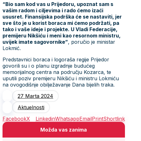
“Bio sam kod vas u Prijedoru, upoznat sam s
vašim radom i ciljevima i rado ćemo izaći
ususret. Finansijska podrška će se nastaviti, jer
sve što je u korist boraca mi ćemo podržati, pa
tako i vaše ideje i projekte. U Vladi Federacije,
premijeru Nikšiću i meni kao resornom ministru,
uvijek imate sagovornike”
, poručio je ministar
Lokmić.
Predstavnici boraca i logoraša regije Prijedor
govorili su i o planu izgradnje budućeg
memorijalnog centra na području Kozarca, te
uputili poziv premijeru Nikšiću i ministru Lokmiću
na ovogodišnje obilježavanje Dana bijelih traka.
27 Marta 2024
Aktuelnosti
Facebook
X
Linkedin
Whatsapp
Email
Print
Shortlink
Možda vas zanima