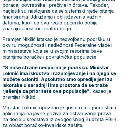
boraca, povratnika i preživjelih žrtava. Također,
naglasili su nastojanje da se sistemski riješe pitanja
finansiranja Udruženja i obilježavanja važnih
datuma, kao i da ova regija općenito dobije
značajniju institucionalnu brigu.
Premijer Nikšić istakao je nedvojbenu podršku u
okviru mogućnosti i nadležnosti Federalne vlade i
ministarstava koja se u svojim resorima bave
pitanjima boračke i povratničke populacije.
“S naše strane nesporna je podrška. Ministar
Lokmić ima iskustvo i razumijevanje i na njega se
možete osloniti. Apsolutno smo opredijeljeni za
iskorake u saradnji i ima prostora da se traže
rješenja za prioritete ove populacije”
, kazao je
premijer Nikšić.
Ministar Lokmić upoznao je goste o mogućnostima
apliciranja na javne pozive za ostvarivanje prava
na dodjelu sredstava iz ovogodišnjeg Budžeta FBiH
za oblast boračko-invalidske zaštite.