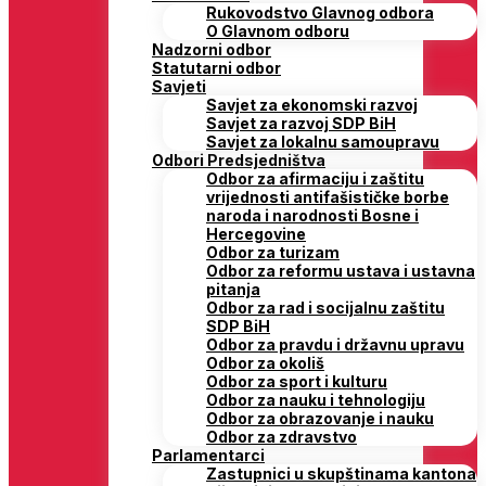
Rukovodstvo Glavnog odbora
O Glavnom odboru
Nadzorni odbor
Statutarni odbor
Savjeti
Savjet za ekonomski razvoj
Savjet za razvoj SDP BiH
Savjet za lokalnu samoupravu
Odbori Predsjedništva
Odbor za afirmaciju i zaštitu
vrijednosti antifašističke borbe
naroda i narodnosti Bosne i
Hercegovine
Odbor za turizam
Odbor za reformu ustava i ustavna
pitanja
Odbor za rad i socijalnu zaštitu
SDP BiH
Odbor za pravdu i državnu upravu
Odbor za okoliš
Odbor za sport i kulturu
Odbor za nauku i tehnologiju
Odbor za obrazovanje i nauku
Odbor za zdravstvo
Parlamentarci
Zastupnici u skupštinama kantona