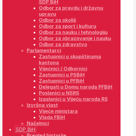
SDP BiH
Odbor za pravdu i državnu
upravu
Odbor za okoliš
Odbor za sport i kulturu
Odbor za nauku i tehnologiju
Odbor za obrazovanje i nauku
Odbor za zdravstvo
Parlamentarci
Zastupnici u skupštinama
kantona
Vijećnici / Odbornici
Zastupnici u PSBiH
Zastupnici u PFBiH
Delegati u Domu naroda PFBiH
Poslanici u NSRS
Izaslanici u Vijeću naroda RS
Izvršna vlast
Vijeće ministara
Vlada FBiH
Načelnici
SDP BiH
Pregled historije