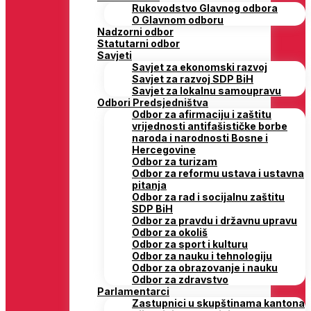
Rukovodstvo Glavnog odbora
O Glavnom odboru
Nadzorni odbor
Statutarni odbor
Savjeti
Savjet za ekonomski razvoj
Savjet za razvoj SDP BiH
Savjet za lokalnu samoupravu
Odbori Predsjedništva
Odbor za afirmaciju i zaštitu
vrijednosti antifašističke borbe
naroda i narodnosti Bosne i
Hercegovine
Odbor za turizam
Odbor za reformu ustava i ustavna
pitanja
Odbor za rad i socijalnu zaštitu
SDP BiH
Odbor za pravdu i državnu upravu
Odbor za okoliš
Odbor za sport i kulturu
Odbor za nauku i tehnologiju
Odbor za obrazovanje i nauku
Odbor za zdravstvo
Parlamentarci
Zastupnici u skupštinama kantona