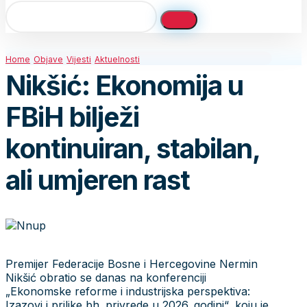
Home
Objave
Vijesti
Aktuelnosti
Nikšić: Ekonomija u
FBiH bilježi
kontinuiran, stabilan,
ali umjeren rast
Premijer Federacije Bosne i Hercegovine Nermin
Nikšić obratio se danas na konferenciji
„Ekonomske reforme i industrijska perspektiva:
Izazovi i prilike bh. privrede u 2026. godini“, koju je