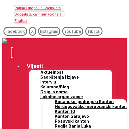
Partija Europskih Socijalista
Socijalistička Internacionala
English
Facebook
X
Instagram
YouTube
TikTok
Vijesti
Aktuelnosti
Saopštenja i izjave
Intervju
Kolumna/Blog
Drugi o nama
Lokalne organizacije
Bosansko-podrinjski Kanton
Hercegovačko-neretvanski kanton
Kanton 10
Kanton Sarajevo
Posavski kanton
Regija Banja Luka