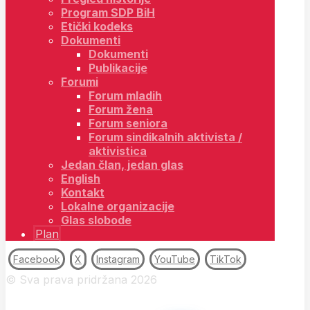
Program SDP BiH
Etički kodeks
Dokumenti
Dokumenti
Publikacije
Forumi
Forum mladih
Forum žena
Forum seniora
Forum sindikalnih aktivista /
aktivistica
Jedan član, jedan glas
English
Kontakt
Lokalne organizacije
Glas slobode
Plan
Facebook
X
Instagram
YouTube
TikTok
© Sva prava pridržana 2026