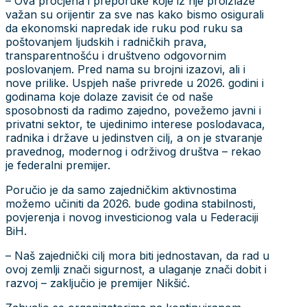
– Ova procjena i preporuke koje iz nje proizlaze
važan su orijentir za sve nas kako bismo osigurali
da ekonomski napredak ide ruku pod ruku sa
poštovanjem ljudskih i radničkih prava,
transparentnošću i društveno odgovornim
poslovanjem. Pred nama su brojni izazovi, ali i
nove prilike. Uspjeh naše privrede u 2026. godini i
godinama koje dolaze zavisit će od naše
sposobnosti da radimo zajedno, povežemo javni i
privatni sektor, te ujedinimo interese poslodavaca,
radnika i države u jedinstven cilj, a on je stvaranje
pravednog, modernog i održivog društva – rekao
je federalni premijer.
Poručio je da samo zajedničkim aktivnostima
možemo učiniti da 2026. bude godina stabilnosti,
povjerenja i novog investicionog vala u Federaciji
BiH.
– Naš zajednički cilj mora biti jednostavan, da rad u
ovoj zemlji znači sigurnost, a ulaganje znači dobit i
razvoj – zaključio je premijer Nikšić.