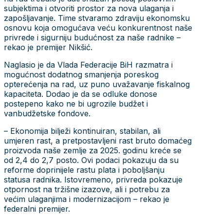
subjektima i otvoriti prostor za nova ulaganja i
zapošljavanje. Time stvaramo zdraviju ekonomsku
osnovu koja omogućava veću konkurentnost naše
privrede i sigurniju budućnost za naše radnike –
rekao je premijer Nikšić.
Naglasio je da Vlada Federacije BiH razmatra i
mogućnost dodatnog smanjenja poreskog
opterećenja na rad, uz puno uvažavanje fiskalnog
kapaciteta. Dodao je da se odluke donose
postepeno kako ne bi ugrozile budžet i
vanbudžetske fondove.
– Ekonomija bilježi kontinuiran, stabilan, ali
umjeren rast, a pretpostavljeni rast bruto domaćeg
proizvoda naše zemlje za 2025. godinu kreće se
od 2,4 do 2,7 posto. Ovi podaci pokazuju da su
reforme doprinijele rastu plata i poboljšanju
statusa radnika. Istovremeno, privreda pokazuje
otpornost na tržišne izazove, ali i potrebu za
većim ulaganjima i modernizacijom – rekao je
federalni premijer.