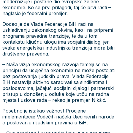
modernizuje i postane dio evropske zelene
ekonomije. Ko se prvi prilagodi, taj će prvi rasti –
naglasio je federalni premijer.
Dodao je da Vlada Federacije BiH radi na
usklađivanju zakonskog okvira, kao i na pripremi
programa pravedne tranzicije, te da u tom
kontekstu ključnu ulogu ima socijalni dijalog, jer
svaka energetska i industrijska tranzicija mora biti i
društveno pravedna.
– Naša vizija ekonomskog razvoja temelji se na
principu da uspješna ekonomija ne može postojati
bez poštovanja ljudskih prava. Vlada Federacije
BiH nastavlja aktivno sarađivati sa sindikatima i
poslodavcima, jačajući socijalni dijalog i partnerski
pristup u donošenju odluka koje utiču na radna
mjesta i uslove rada – rekao je premijer Nikšić.
Posebno je istakao važnost Procjene
implementacije Vodećih načela Ujedinjenih naroda
o poslovanju i ljudskim pravima u BiH.