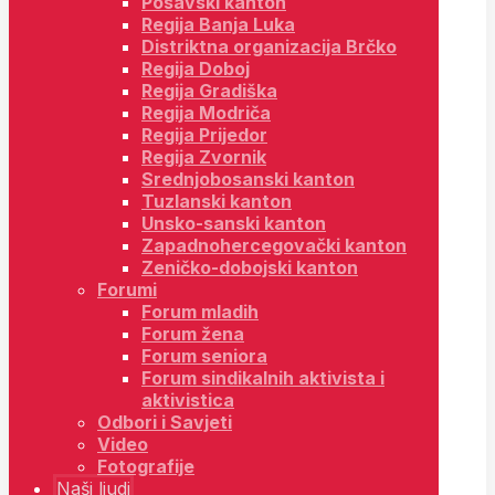
Posavski kanton
Regija Banja Luka
Distriktna organizacija Brčko
Regija Doboj
Regija Gradiška
Regija Modriča
Regija Prijedor
Regija Zvornik
Srednjobosanski kanton
Tuzlanski kanton
Unsko-sanski kanton
Zapadnohercegovački kanton
Zeničko-dobojski kanton
Forumi
Forum mladih
Forum žena
Forum seniora
Forum sindikalnih aktivista i
aktivistica
Odbori i Savjeti
Video
Fotografije
Naši ljudi