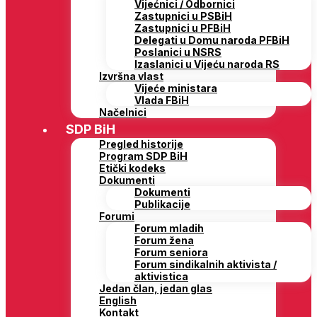
Vijećnici / Odbornici
Zastupnici u PSBiH
Zastupnici u PFBiH
Delegati u Domu naroda PFBiH
Poslanici u NSRS
Izaslanici u Vijeću naroda RS
Izvršna vlast
Vijeće ministara
Vlada FBiH
Načelnici
SDP BiH
Pregled historije
Program SDP BiH
Etički kodeks
Dokumenti
Dokumenti
Publikacije
Forumi
Forum mladih
Forum žena
Forum seniora
Forum sindikalnih aktivista /
aktivistica
Jedan član, jedan glas
English
Kontakt