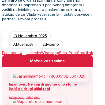
Zahvalio se organizatorima na kontinuiranom
doprinosu unapređenju poslovnog ambijenta i
zaštiti radničkih prava u poslovnom sektoru, te
istakao da će Vlada Federacije BiH ostati posvećen
partner u ovom procesu.
13 Novembra 2025
Aktuelnosti
Izdvojeno
Facebook
X
Linkedin
Whatsapp
Email
Print
Shortlink
Možda vas zanima
Imamović: Ne čini drugome ono što ne
želiš da drugi učini tebi
Aktuelnosti
,
Izdvojeno