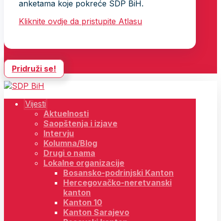
anketama koje pokreće SDP BiH.
Kliknite ovdje da pristupite Atlasu
Pridruži se!
Vijesti
Aktuelnosti
Saopštenja i izjave
Intervju
Kolumna/Blog
Drugi o nama
Lokalne organizacije
Bosansko-podrinjski Kanton
Hercegovačko-neretvanski
kanton
Kanton 10
Kanton Sarajevo