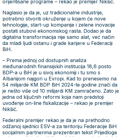
orijentisane programe – rekao je premijer Nikšić.
Naglasio je da je, uz tradicionalne industrije,
potrebno stvoriti okruženje u kojem će nove
tehnologije, start-up kompanije i zelene inovacije
postati stubovi ekonomskog rasta. Dodao je da
digitalna transformacija nije samo alat, već način
da mladi ljudi ostanu i grade karijere u Federaciji
BiH.
– Prema jednoj od dostupnih analiza
međunarodnih finansijskih institucija 18,6 posto
BDP-a u BiH je u sivoj ekonomiji i tu smo s
Albanijom najgori u Evropi. Kad to prenesemo na
54 milijarde KM BDP BiH 2024-te godine znači da
je nešto više od 10 milijardi KM zamračeno. Zato je
jedna od ključnih reformi koja nam predstoji
uvođenje on-line fiskalizacije – rekao je premijer
Nikšić.
Federalni premijer rekao je da je na prethodno
odžanoj sjednici ESV-a za teritoriju Federacije BiH
socijalnim partnerima prezentiran tekst Prijedloga