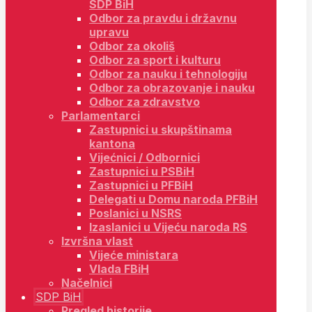
SDP BiH
Odbor za pravdu i državnu
upravu
Odbor za okoliš
Odbor za sport i kulturu
Odbor za nauku i tehnologiju
Odbor za obrazovanje i nauku
Odbor za zdravstvo
Parlamentarci
Zastupnici u skupštinama
kantona
Vijećnici / Odbornici
Zastupnici u PSBiH
Zastupnici u PFBiH
Delegati u Domu naroda PFBiH
Poslanici u NSRS
Izaslanici u Vijeću naroda RS
Izvršna vlast
Vijeće ministara
Vlada FBiH
Načelnici
SDP BiH
Pregled historije