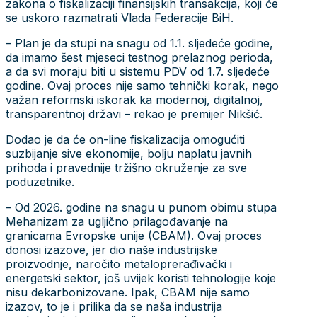
zakona o fiskalizaciji finansijskih transakcija, koji će
se uskoro razmatrati Vlada Federacije BiH.
– Plan je da stupi na snagu od 1.1. sljedeće godine,
da imamo šest mjeseci testnog prelaznog perioda,
a da svi moraju biti u sistemu PDV od 1.7. sljedeće
godine. Ovaj proces nije samo tehnički korak, nego
važan reformski iskorak ka modernoj, digitalnoj,
transparentnoj državi – rekao je premijer Nikšić.
Dodao je da će on-line fiskalizacija omogućiti
suzbijanje sive ekonomije, bolju naplatu javnih
prihoda i pravednije tržišno okruženje za sve
poduzetnike.
– Od 2026. godine na snagu u punom obimu stupa
Mehanizam za ugljično prilagođavanje na
granicama Evropske unije (CBAM). Ovaj proces
donosi izazove, jer dio naše industrijske
proizvodnje, naročito metaloprerađivački i
energetski sektor, još uvijek koristi tehnologije koje
nisu dekarbonizovane. Ipak, CBAM nije samo
izazov, to je i prilika da se naša industrija