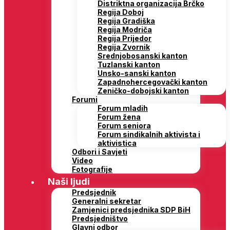
Distriktna organizacija Brčko
Regija Doboj
Regija Gradiška
Regija Modriča
Regija Prijedor
Regija Zvornik
Srednjobosanski kanton
Tuzlanski kanton
Unsko-sanski kanton
Zapadnohercegovački kanton
Zeničko-dobojski kanton
Forumi
Forum mladih
Forum žena
Forum seniora
Forum sindikalnih aktivista i
aktivistica
Odbori i Savjeti
Video
Fotografije
Naši ljudi
Predsjednik
Generalni sekretar
Zamjenici predsjednika SDP BiH
Predsjedništvo
Glavni odbor