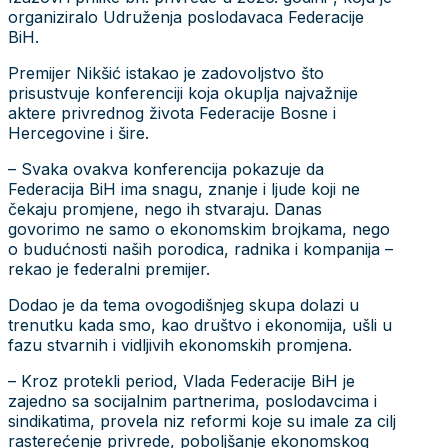
organiziralo Udruženja poslodavaca Federacije
BiH.
Premijer Nikšić istakao je zadovoljstvo što
prisustvuje konferenciji koja okuplja najvažnije
aktere privrednog života Federacije Bosne i
Hercegovine i šire.
– Svaka ovakva konferencija pokazuje da
Federacija BiH ima snagu, znanje i ljude koji ne
čekaju promjene, nego ih stvaraju. Danas
govorimo ne samo o ekonomskim brojkama, nego
o budućnosti naših porodica, radnika i kompanija –
rekao je federalni premijer.
Dodao je da tema ovogodišnjeg skupa dolazi u
trenutku kada smo, kao društvo i ekonomija, ušli u
fazu stvarnih i vidljivih ekonomskih promjena.
– Kroz protekli period, Vlada Federacije BiH je
zajedno sa socijalnim partnerima, poslodavcima i
sindikatima, provela niz reformi koje su imale za cilj
rasterećenje privrede, poboljšanje ekonomskog