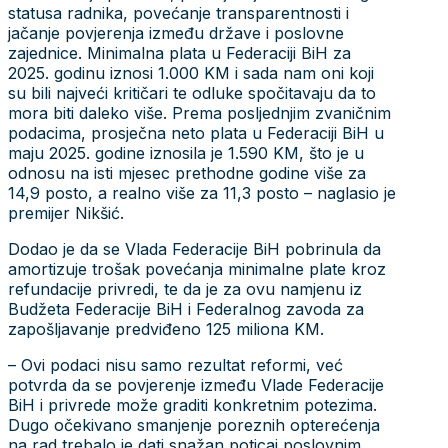
statusa radnika, povećanje transparentnosti i
jačanje povjerenja između države i poslovne
zajednice. Minimalna plata u Federaciji BiH za
2025. godinu iznosi 1.000 KM i sada nam oni koji
su bili najveći kritičari te odluke spočitavaju da to
mora biti daleko više. Prema posljednjim zvaničnim
podacima, prosječna neto plata u Federaciji BiH u
maju 2025. godine iznosila je 1.590 KM, što je u
odnosu na isti mjesec prethodne godine više za
14,9 posto, a realno više za 11,3 posto – naglasio je
premijer Nikšić.
Dodao je da se Vlada Federacije BiH pobrinula da
amortizuje trošak povećanja minimalne plate kroz
refundacije privredi, te da je za ovu namjenu iz
Budžeta Federacije BiH i Federalnog zavoda za
zapošljavanje predviđeno 125 miliona KM.
– Ovi podaci nisu samo rezultat reformi, već
potvrda da se povjerenje između Vlade Federacije
BiH i privrede može graditi konkretnim potezima.
Dugo očekivano smanjenje poreznih opterećenja
na rad trebalo je dati snažan poticaj poslovnim