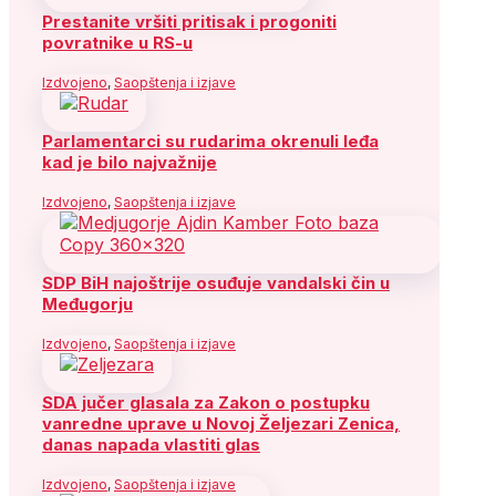
Prestanite vršiti pritisak i progoniti
povratnike u RS-u
Izdvojeno
,
Saopštenja i izjave
Parlamentarci su rudarima okrenuli leđa
kad je bilo najvažnije
Izdvojeno
,
Saopštenja i izjave
SDP BiH najoštrije osuđuje vandalski čin u
Međugorju
Izdvojeno
,
Saopštenja i izjave
SDA jučer glasala za Zakon o postupku
vanredne uprave u Novoj Željezari Zenica,
danas napada vlastiti glas
Izdvojeno
,
Saopštenja i izjave