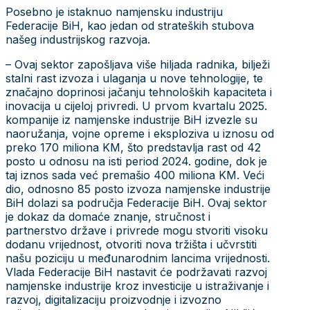
Posebno je istaknuo namjensku industriju
Federacije BiH, kao jedan od strateških stubova
našeg industrijskog razvoja.
– Ovaj sektor zapošljava više hiljada radnika, bilježi
stalni rast izvoza i ulaganja u nove tehnologije, te
značajno doprinosi jačanju tehnoloških kapaciteta i
inovacija u cijeloj privredi. U prvom kvartalu 2025.
kompanije iz namjenske industrije BiH izvezle su
naoružanja, vojne opreme i eksploziva u iznosu od
preko 170 miliona KM, što predstavlja rast od 42
posto u odnosu na isti period 2024. godine, dok je
taj iznos sada već premašio 400 miliona KM. Veći
dio, odnosno 85 posto izvoza namjenske industrije
BiH dolazi sa područja Federacije BiH. Ovaj sektor
je dokaz da domaće znanje, stručnost i
partnerstvo države i privrede mogu stvoriti visoku
dodanu vrijednost, otvoriti nova tržišta i učvrstiti
našu poziciju u međunarodnim lancima vrijednosti.
Vlada Federacije BiH nastavit će podržavati razvoj
namjenske industrije kroz investicije u istraživanje i
razvoj, digitalizaciju proizvodnje i izvozno