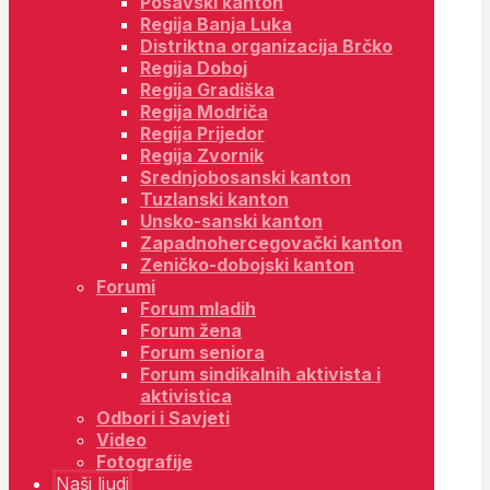
Posavski kanton
Regija Banja Luka
Distriktna organizacija Brčko
Regija Doboj
Regija Gradiška
Regija Modriča
Regija Prijedor
Regija Zvornik
Srednjobosanski kanton
Tuzlanski kanton
Unsko-sanski kanton
Zapadnohercegovački kanton
Zeničko-dobojski kanton
Forumi
Forum mladih
Forum žena
Forum seniora
Forum sindikalnih aktivista i
aktivistica
Odbori i Savjeti
Video
Fotografije
Naši ljudi