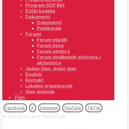
Program SDP BiH
Etički kodeks
Dokumenti
Dokumenti
Publikacije
Forumi
Forum mladih
Forum žena
Forum seniora
Forum sindikalnih aktivista /
aktivistica
Jedan član, jedan glas
English
Kontakt
Lokalne organizacije
Glas slobode
Plan
Facebook
X
Instagram
YouTube
TikTok
© Sva prava pridržana 2026