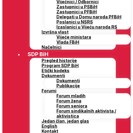
Vijećnici / Odbornici
Zastupnici u PSBiH
Zastupnici u PFBiH
Delegati u Domu naroda PFBiH
Poslanici u NSRS
Izaslanici u Vijeću naroda RS
Izvršna vlast
Vijeće ministara
Vlada FBiH
Načelnici
SDP BiH
Pregled historije
Program SDP BiH
Etički kodeks
Dokumenti
Dokumenti
Publikacije
Forumi
Forum mladih
Forum žena
Forum seniora
Forum sindikalnih aktivista /
aktivistica
Jedan član, jedan glas
English
Kontakt