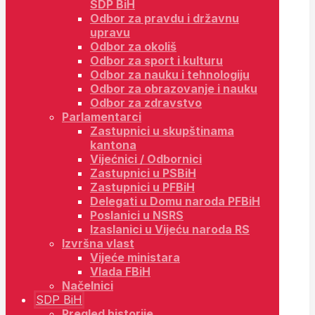
SDP BiH
Odbor za pravdu i državnu
upravu
Odbor za okoliš
Odbor za sport i kulturu
Odbor za nauku i tehnologiju
Odbor za obrazovanje i nauku
Odbor za zdravstvo
Parlamentarci
Zastupnici u skupštinama
kantona
Vijećnici / Odbornici
Zastupnici u PSBiH
Zastupnici u PFBiH
Delegati u Domu naroda PFBiH
Poslanici u NSRS
Izaslanici u Vijeću naroda RS
Izvršna vlast
Vijeće ministara
Vlada FBiH
Načelnici
SDP BiH
Pregled historije