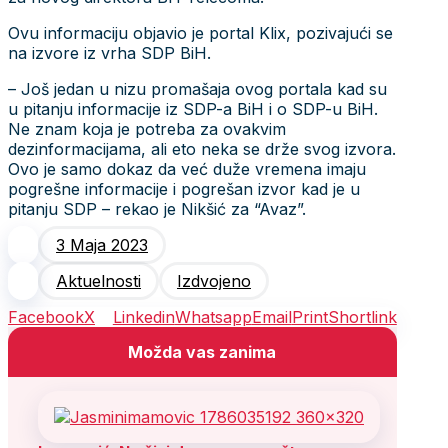
Ovu informaciju objavio je portal Klix, pozivajući se
na izvore iz vrha SDP BiH.
– Još jedan u nizu promašaja ovog portala kad su
u pitanju informacije iz SDP-a BiH i o SDP-u BiH.
Ne znam koja je potreba za ovakvim
dezinformacijama, ali eto neka se drže svog izvora.
Ovo je samo dokaz da već duže vremena imaju
pogrešne informacije i pogrešan izvor kad je u
pitanju SDP – rekao je Nikšić za “Avaz”.
3 Maja 2023
Aktuelnosti
Izdvojeno
Facebook
X
Linkedin
Whatsapp
Email
Print
Shortlink
Možda vas zanima