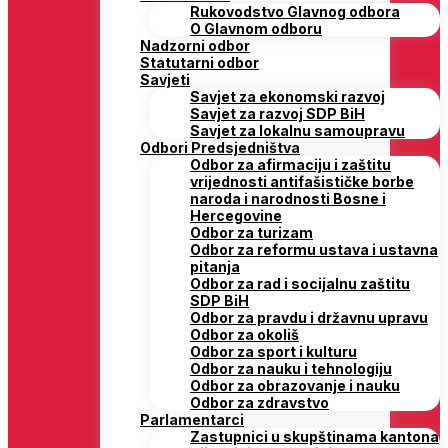
Rukovodstvo Glavnog odbora
O Glavnom odboru
Nadzorni odbor
Statutarni odbor
Savjeti
Savjet za ekonomski razvoj
Savjet za razvoj SDP BiH
Savjet za lokalnu samoupravu
Odbori Predsjedništva
Odbor za afirmaciju i zaštitu
vrijednosti antifašističke borbe
naroda i narodnosti Bosne i
Hercegovine
Odbor za turizam
Odbor za reformu ustava i ustavna
pitanja
Odbor za rad i socijalnu zaštitu
SDP BiH
Odbor za pravdu i državnu upravu
Odbor za okoliš
Odbor za sport i kulturu
Odbor za nauku i tehnologiju
Odbor za obrazovanje i nauku
Odbor za zdravstvo
Parlamentarci
Zastupnici u skupštinama kantona