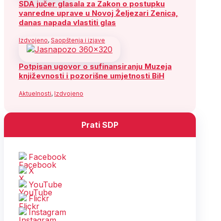
SDA jučer glasala za Zakon o postupku
vanredne uprave u Novoj Željezari Zenica,
danas napada vlastiti glas
Izdvojeno
,
Saopštenja i izjave
Potpisan ugovor o sufinansiranju Muzeja
književnosti i pozorišne umjetnosti BiH
Aktuelnosti
,
Izdvojeno
Prati SDP
Facebook
X
YouTube
Flickr
Instagram