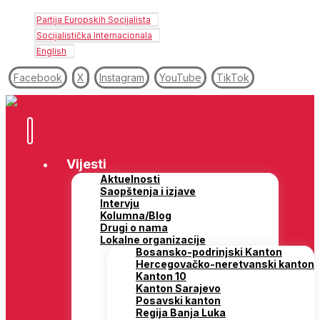
Partija Europskih Socijalista
Socijalistička Internacionala
English
Facebook
X
Instagram
YouTube
TikTok
Vijesti
Aktuelnosti
Saopštenja i izjave
Intervju
Kolumna/Blog
Drugi o nama
Lokalne organizacije
Bosansko-podrinjski Kanton
Hercegovačko-neretvanski kanton
Kanton 10
Kanton Sarajevo
Posavski kanton
Regija Banja Luka