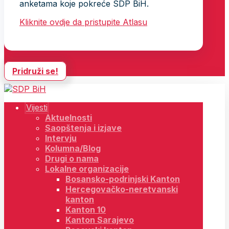
anketama koje pokreće SDP BiH.
Kliknite ovdje da pristupite Atlasu
Pridruži se!
Vijesti
Aktuelnosti
Saopštenja i izjave
Intervju
Kolumna/Blog
Drugi o nama
Lokalne organizacije
Bosansko-podrinjski Kanton
Hercegovačko-neretvanski
kanton
Kanton 10
Kanton Sarajevo