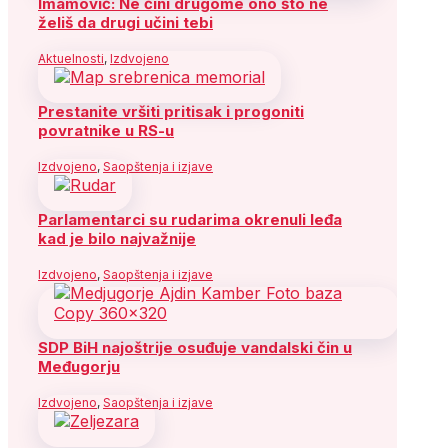
Imamović: Ne čini drugome ono što ne
želiš da drugi učini tebi
Aktuelnosti
,
Izdvojeno
Prestanite vršiti pritisak i progoniti
povratnike u RS-u
Izdvojeno
,
Saopštenja i izjave
Parlamentarci su rudarima okrenuli leđa
kad je bilo najvažnije
Izdvojeno
,
Saopštenja i izjave
SDP BiH najoštrije osuđuje vandalski čin u
Međugorju
Izdvojeno
,
Saopštenja i izjave