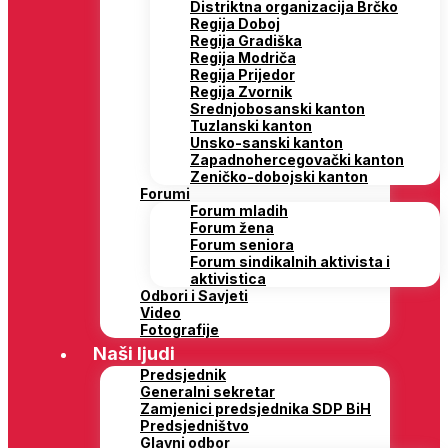
Distriktna organizacija Brčko
Regija Doboj
Regija Gradiška
Regija Modriča
Regija Prijedor
Regija Zvornik
Srednjobosanski kanton
Tuzlanski kanton
Unsko-sanski kanton
Zapadnohercegovački kanton
Zeničko-dobojski kanton
Forumi
Forum mladih
Forum žena
Forum seniora
Forum sindikalnih aktivista i
aktivistica
Odbori i Savjeti
Video
Fotografije
Naši ljudi
Predsjednik
Generalni sekretar
Zamjenici predsjednika SDP BiH
Predsjedništvo
Glavni odbor