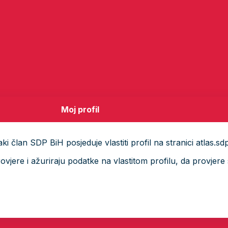
Moj profil
i član SDP BiH posjeduje vlastiti profil na stranici atlas.sd
ere i ažuriraju podatke na vlastitom profilu, da provjere s