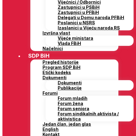
Vijećnici / Odbornici
Zastupnici u PSBiH
Zastupnici u PFBiH
Delegati u Domu naroda PFBiH
Poslanici u NSRS
Izaslanici u Vijeću naroda RS
Izvršna vlast
Vijeće ministara
Vlada FBiH
Načelnici
SDP BiH
Pregled historije
Program SDP BiH
Etički kodeks
Dokumenti
Dokumenti
Publikacije
Forumi
Forum mladih
Forum žena
Forum seniora
Forum sindikalnih aktivista /
aktivistica
Jedan član, jedan glas
English
Kontakt