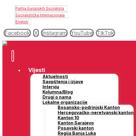
Partija Europskih Socijalista
Socijalistička Internacionala
English
Facebook
X
Instagram
YouTube
TikTok
Vijesti
Aktuelnosti
Saopštenja i izjave
Intervju
Kolumna/Blog
Drugi o nama
Lokalne organizacije
Bosansko-podrinjski Kanton
Hercegovačko-neretvanski kanton
Kanton 10
Kanton Sarajevo
Posavski kanton
Regija Banja Luka