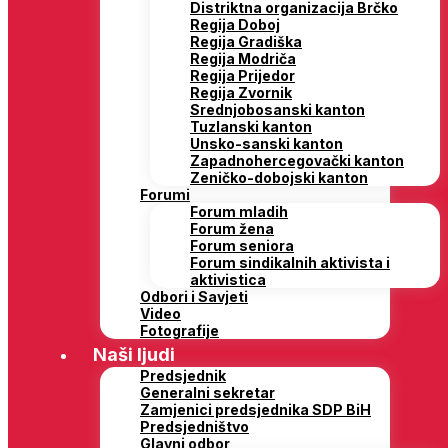
Distriktna organizacija Brčko
Regija Doboj
Regija Gradiška
Regija Modriča
Regija Prijedor
Regija Zvornik
Srednjobosanski kanton
Tuzlanski kanton
Unsko-sanski kanton
Zapadnohercegovački kanton
Zeničko-dobojski kanton
Forumi
Forum mladih
Forum žena
Forum seniora
Forum sindikalnih aktivista i
aktivistica
Odbori i Savjeti
Video
Fotografije
Naši ljudi
Predsjednik
Generalni sekretar
Zamjenici predsjednika SDP BiH
Predsjedništvo
Glavni odbor