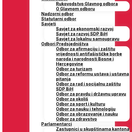
Rukovodstvo Glavnog odbora
O Glavnom odboru
Nadzorni odbor
Statutarni odbor
Savjeti
Savjet za ekonomski razvoj
Savjet za razvoj SDP BiH
Savjet za lokalnu samoupravu
Odbori Predsjedništva
Odbor za afirmaciju i zaštitu
vrijednosti antifašističke borbe
naroda i narodnosti Bosne i
Hercegovine
Odbor za turizam
Odbor za reformu ustava i ustavna
pitanja
Odbor za rad i socijalnu zaštitu
SDP BiH
Odbor za pravdu i državnu upravu
Odbor za okoliš
Odbor za sport i kulturu
Odbor za nauku i tehnologiju
Odbor za obrazovanje i nauku
Odbor za zdravstvo
Parlamentarci
Zastupnici u skupštinama kantona