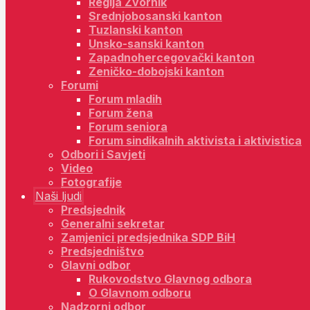
Regija Zvornik
Srednjobosanski kanton
Tuzlanski kanton
Unsko-sanski kanton
Zapadnohercegovački kanton
Zeničko-dobojski kanton
Forumi
Forum mladih
Forum žena
Forum seniora
Forum sindikalnih aktivista i aktivistica
Odbori i Savjeti
Video
Fotografije
Naši ljudi
Predsjednik
Generalni sekretar
Zamjenici predsjednika SDP BiH
Predsjedništvo
Glavni odbor
Rukovodstvo Glavnog odbora
O Glavnom odboru
Nadzorni odbor