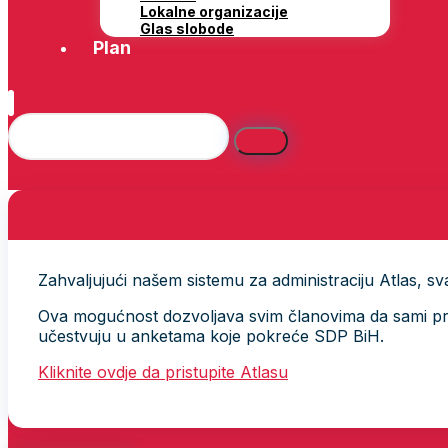
Lokalne organizacije
Glas slobode
Plan
Zahvaljujući našem sistemu za administraciju Atlas, svak
Ova mogućnost dozvoljava svim članovima da sami provj
učestvuju u anketama koje pokreće SDP BiH.
Kliknite ovdje da pristupite Atlasu