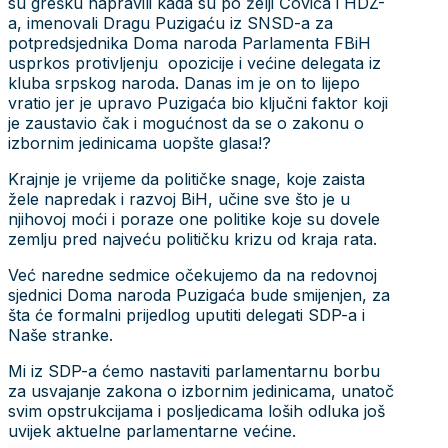
su grešku napravili kada su po želji Čovića i HDZ-
a, imenovali Dragu Puzigaću iz SNSD-a za
potpredsjednika Doma naroda Parlamenta FBiH
usprkos protivljenju opozicije i većine delegata iz
kluba srpskog naroda. Danas im je on to lijepo
vratio jer je upravo Puzigaća bio ključni faktor koji
je zaustavio čak i mogućnost da se o zakonu o
izbornim jedinicama uopšte glasa!?
Krajnje je vrijeme da političke snage, koje zaista
žele napredak i razvoj BiH, učine sve što je u
njihovoj moći i poraze one politike koje su dovele
zemlju pred najveću političku krizu od kraja rata.
Već naredne sedmice očekujemo da na redovnoj
sjednici Doma naroda Puzigaća bude smijenjen, za
šta će formalni prijedlog uputiti delegati SDP-a i
Naše stranke.
Mi iz SDP-a ćemo nastaviti parlamentarnu borbu
za usvajanje zakona o izbornim jedinicama, unatoč
svim opstrukcijama i posljedicama loših odluka još
uvijek aktuelne parlamentarne većine.