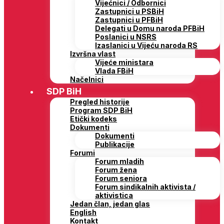
Vijećnici / Odbornici
Zastupnici u PSBiH
Zastupnici u PFBiH
Delegati u Domu naroda PFBiH
Poslanici u NSRS
Izaslanici u Vijeću naroda RS
Izvršna vlast
Vijeće ministara
Vlada FBiH
Načelnici
SDP BiH
Pregled historije
Program SDP BiH
Etički kodeks
Dokumenti
Dokumenti
Publikacije
Forumi
Forum mladih
Forum žena
Forum seniora
Forum sindikalnih aktivista /
aktivistica
Jedan član, jedan glas
English
Kontakt