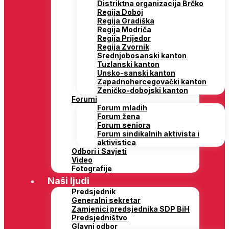
Distriktna organizacija Brčko
Regija Doboj
Regija Gradiška
Regija Modriča
Regija Prijedor
Regija Zvornik
Srednjobosanski kanton
Tuzlanski kanton
Unsko-sanski kanton
Zapadnohercegovački kanton
Zeničko-dobojski kanton
Forumi
Forum mladih
Forum žena
Forum seniora
Forum sindikalnih aktivista i
aktivistica
Odbori i Savjeti
Video
Fotografije
Naši ljudi
Predsjednik
Generalni sekretar
Zamjenici predsjednika SDP BiH
Predsjedništvo
Glavni odbor