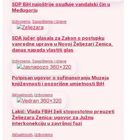
SDP BiH najoštrije osuđuje vandalski čin u
Međugorju
Izdvojeno
,
Saopštenja i izjave
SDA jučer glasala za Zakon o postupku
vanredne uprave u Novoj Željezari Zenica,
danas napada vlastiti glas
Izdvojeno
,
Saopštenja i izjave
Potpisan ugovor o sufinansiranju Muzeja
književnosti i pozorišne umjetnosti BiH
Aktuelnosti
,
Izdvojeno
Lakić: Vlada FBiH želi stopostotno preuzeti
Željezaru Zenica; ugovor za Južnu
interkonekciju u završnoj fazi
Aktuelnosti
,
Izdvojeno