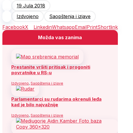
19 Jula 2018
Izdvojeno
Saopštenja i izjave
Facebook
X
Linkedin
Whatsapp
Email
Print
Shortlink
Možda vas zanima
Prestanite vršiti pritisak i progoniti
povratnike u RS-u
Izdvojeno
,
Saopštenja i izjave
Parlamentarci su rudarima okrenuli leđa
kad je bilo najvažnije
Izdvojeno
,
Saopštenja i izjave