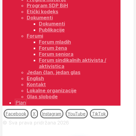
Program SDP BiH
Etički kodeks
Dokumenti
Dokumenti
Publikacije
Forumi
Forum mladih
Forum žena
Forum seniora
Forum sindikalnih aktivista /
aktivistica
Jedan član, jedan glas
English
Kontakt
Lokalne organizacije
Glas slobode
Plan
Facebook
X
Instagram
YouTube
TikTok
© Sva prava pridržana 2026