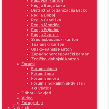
Posavski kanton
Regija Banja Luka
Distriktna organizacija Brčko
Regija Doboj
Regija Gradiška
Regija Modriča
Regija Prijedor
Regija Zvornik
Srednjobosanski kanton
Tuzlanski kanton
Unsko-sanski kanton
Zapadnohercegovački kanton
Zeničko-dobojski kanton
Forumi
Forum mladih
Forum žena
Forum seniora
Forum sindikalnih aktivista i
aktivistica
Odbori i Savjeti
Video
Fotografije
Naši ljudi