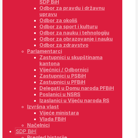
SDP BiH
Odbor za pravdu i državnu
upravu
Odbor za okoliš
Odbor za sport i kulturu
Odbor za nauku i tehnologiju
Odbor za obrazovanje i nauku
Odbor za zdravstvo
Parlamentarci
Zastupnici u skupštinama
kantona
Vijećnici / Odbornici
Zastupnici u PSBiH
Zastupnici u PFBiH
Delegati u Domu naroda PFBiH
Poslanici u NSRS
Izaslanici u Vijeću naroda RS
Izvršna vlast
Vijeće ministara
Vlada FBiH
Načelnici
SDP BiH
Pregled historije