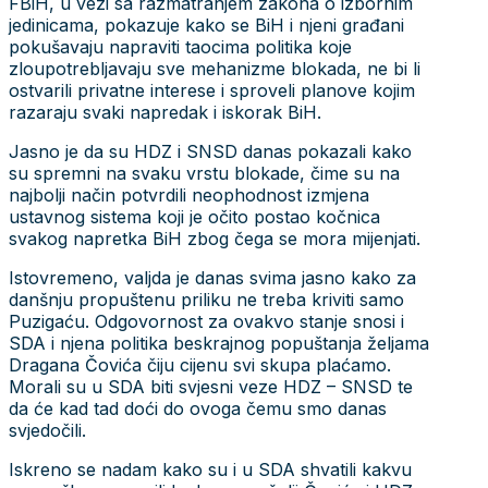
FBiH, u vezi sa razmatranjem zakona o izbornim
jedinicama, pokazuje kako se BiH i njeni građani
pokušavaju napraviti taocima politika koje
zloupotrebljavaju sve mehanizme blokada, ne bi li
ostvarili privatne interese i sproveli planove kojim
razaraju svaki napredak i iskorak BiH.
Jasno je da su HDZ i SNSD danas pokazali kako
su spremni na svaku vrstu blokade, čime su na
najbolji način potvrdili neophodnost izmjena
ustavnog sistema koji je očito postao kočnica
svakog napretka BiH zbog čega se mora mijenjati.
Istovremeno, valjda je danas svima jasno kako za
danšnju propuštenu priliku ne treba kriviti samo
Puzigaću. Odgovornost za ovakvo stanje snosi i
SDA i njena politika beskrajnog popuštanja željama
Dragana Čovića čiju cijenu svi skupa plaćamo.
Morali su u SDA biti svjesni veze HDZ – SNSD te
da će kad tad doći do ovoga čemu smo danas
svjedočili.
Iskreno se nadam kako su i u SDA shvatili kakvu