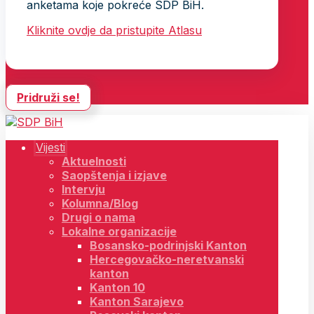
anketama koje pokreće SDP BiH.
Kliknite ovdje da pristupite Atlasu
Pridruži se!
Vijesti
Aktuelnosti
Saopštenja i izjave
Intervju
Kolumna/Blog
Drugi o nama
Lokalne organizacije
Bosansko-podrinjski Kanton
Hercegovačko-neretvanski
kanton
Kanton 10
Kanton Sarajevo