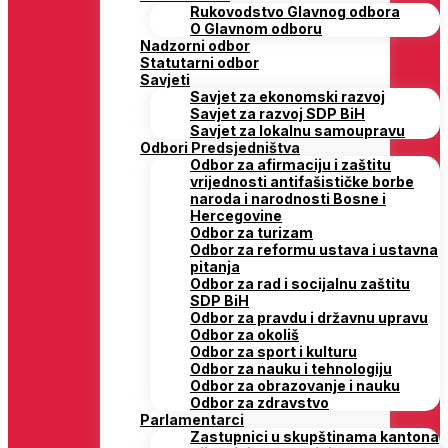
Rukovodstvo Glavnog odbora
O Glavnom odboru
Nadzorni odbor
Statutarni odbor
Savjeti
Savjet za ekonomski razvoj
Savjet za razvoj SDP BiH
Savjet za lokalnu samoupravu
Odbori Predsjedništva
Odbor za afirmaciju i zaštitu
vrijednosti antifašističke borbe
naroda i narodnosti Bosne i
Hercegovine
Odbor za turizam
Odbor za reformu ustava i ustavna
pitanja
Odbor za rad i socijalnu zaštitu
SDP BiH
Odbor za pravdu i državnu upravu
Odbor za okoliš
Odbor za sport i kulturu
Odbor za nauku i tehnologiju
Odbor za obrazovanje i nauku
Odbor za zdravstvo
Parlamentarci
Zastupnici u skupštinama kantona