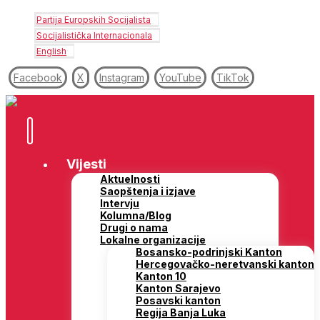
Partija Europskih Socijalista
Socijalistička Internacionala
English
Facebook
X
Instagram
YouTube
TikTok
Vijesti
Aktuelnosti
Saopštenja i izjave
Intervju
Kolumna/Blog
Drugi o nama
Lokalne organizacije
Bosansko-podrinjski Kanton
Hercegovačko-neretvanski kanton
Kanton 10
Kanton Sarajevo
Posavski kanton
Regija Banja Luka