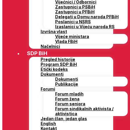
Vijećnici / Odbornici
Zastupnici u PSBiH
Zastupnici u PFBiH
Delegati u Domu naroda PFBiH
Poslanici u NSRS
Izaslanici u Vijeću naroda RS
Izvršna vlast
Vijeće ministara
Vlada FBiH
Načelnici
SDP BiH
Pregled historije
Program SDP BiH
Etički kodeks
Dokumenti
Dokumenti
Publikacije
Forumi
Forum mladih
Forum žena
Forum seniora
Forum sindikalnih aktivista /
aktivistica
Jedan član, jedan glas
English
Kontakt