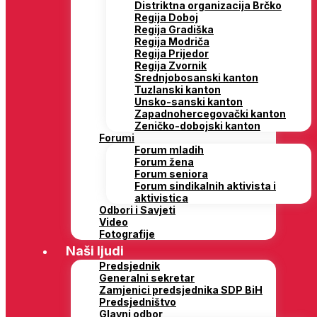
Distriktna organizacija Brčko
Regija Doboj
Regija Gradiška
Regija Modriča
Regija Prijedor
Regija Zvornik
Srednjobosanski kanton
Tuzlanski kanton
Unsko-sanski kanton
Zapadnohercegovački kanton
Zeničko-dobojski kanton
Forumi
Forum mladih
Forum žena
Forum seniora
Forum sindikalnih aktivista i
aktivistica
Odbori i Savjeti
Video
Fotografije
Naši ljudi
Predsjednik
Generalni sekretar
Zamjenici predsjednika SDP BiH
Predsjedništvo
Glavni odbor