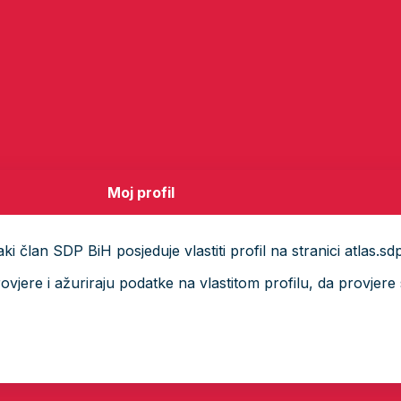
Moj profil
i član SDP BiH posjeduje vlastiti profil na stranici atlas.sd
ere i ažuriraju podatke na vlastitom profilu, da provjere s