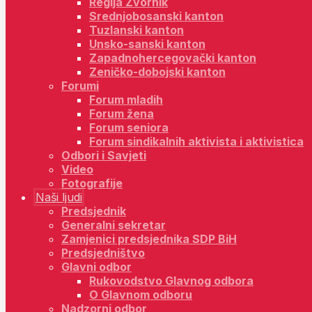
Regija Zvornik
Srednjobosanski kanton
Tuzlanski kanton
Unsko-sanski kanton
Zapadnohercegovački kanton
Zeničko-dobojski kanton
Forumi
Forum mladih
Forum žena
Forum seniora
Forum sindikalnih aktivista i aktivistica
Odbori i Savjeti
Video
Fotografije
Naši ljudi
Predsjednik
Generalni sekretar
Zamjenici predsjednika SDP BiH
Predsjedništvo
Glavni odbor
Rukovodstvo Glavnog odbora
O Glavnom odboru
Nadzorni odbor