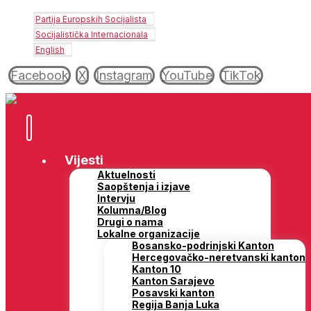
Partija Europskih Socijalista
Socijalistička Internacionala
English
Facebook
X
Instagram
YouTube
TikTok
Vijesti
Aktuelnosti
Saopštenja i izjave
Intervju
Kolumna/Blog
Drugi o nama
Lokalne organizacije
Bosansko-podrinjski Kanton
Hercegovačko-neretvanski kanton
Kanton 10
Kanton Sarajevo
Posavski kanton
Regija Banja Luka