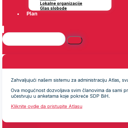
Lokalne organizacije
Glas slobode
Plan
Zahvaljujući našem sistemu za administraciju Atlas, svak
Ova mogućnost dozvoljava svim članovima da sami provj
učestvuju u anketama koje pokreće SDP BiH.
Kliknite ovdje da pristupite Atlasu