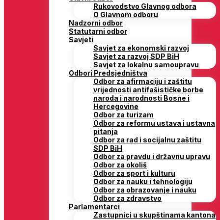
Rukovodstvo Glavnog odbora
O Glavnom odboru
Nadzorni odbor
Statutarni odbor
Savjeti
Savjet za ekonomski razvoj
Savjet za razvoj SDP BiH
Savjet za lokalnu samoupravu
Odbori Predsjedništva
Odbor za afirmaciju i zaštitu
vrijednosti antifašističke borbe
naroda i narodnosti Bosne i
Hercegovine
Odbor za turizam
Odbor za reformu ustava i ustavna
pitanja
Odbor za rad i socijalnu zaštitu
SDP BiH
Odbor za pravdu i državnu upravu
Odbor za okoliš
Odbor za sport i kulturu
Odbor za nauku i tehnologiju
Odbor za obrazovanje i nauku
Odbor za zdravstvo
Parlamentarci
Zastupnici u skupštinama kantona