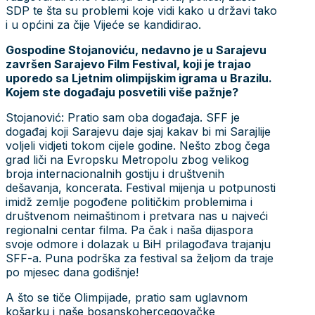
SDP te šta su problemi koje vidi kako u državi tako
i u općini za čije Vijeće se kandidirao.
Gospodine Stojanoviću, nedavno je u Sarajevu
završen Sarajevo Film Festival, koji je trajao
uporedo sa Ljetnim olimpijskim igrama u Brazilu.
Kojem ste događaju posvetili više pažnje?
Stojanović: Pratio sam oba događaja. SFF je
događaj koji Sarajevu daje sjaj kakav bi mi Sarajlije
voljeli vidjeti tokom cijele godine. Nešto zbog čega
grad liči na Evropsku Metropolu zbog velikog
broja internacionalnih gostiju i društvenih
dešavanja, koncerata. Festival mijenja u potpunosti
imidž zemlje pogođene političkim problemima i
društvenom neimaštinom i pretvara nas u najveći
regionalni centar filma. Pa čak i naša dijaspora
svoje odmore i dolazak u BiH prilagođava trajanju
SFF-a. Puna podrška za festival sa željom da traje
po mjesec dana godišnje!
A što se tiče Olimpijade, pratio sam uglavnom
košarku i naše bosanskohercegovačke