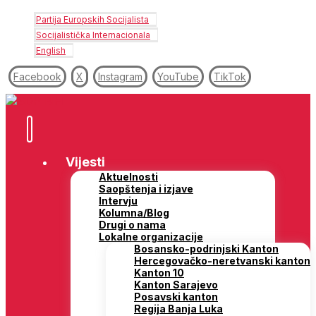
Partija Europskih Socijalista
Socijalistička Internacionala
English
Facebook
X
Instagram
YouTube
TikTok
Vijesti
Aktuelnosti
Saopštenja i izjave
Intervju
Kolumna/Blog
Drugi o nama
Lokalne organizacije
Bosansko-podrinjski Kanton
Hercegovačko-neretvanski kanton
Kanton 10
Kanton Sarajevo
Posavski kanton
Regija Banja Luka