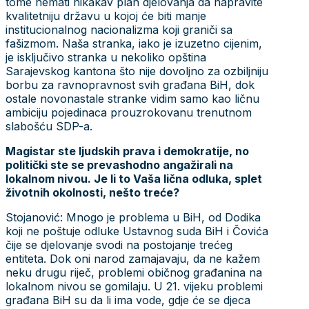
tome nemati nikakav plan djelovanja da napravite
kvalitetniju državu u kojoj će biti manje
institucionalnog nacionalizma koji graniči sa
fašizmom. Naša stranka, iako je izuzetno cijenim,
je isključivo stranka u nekoliko opština
Sarajevskog kantona što nije dovoljno za ozbiljniju
borbu za ravnopravnost svih građana BiH, dok
ostale novonastale stranke vidim samo kao ličnu
ambiciju pojedinaca prouzrokovanu trenutnom
slabošću SDP-a.
Magistar ste ljudskih prava i demokratije, no
politički ste se prevashodno angažirali na
lokalnom nivou. Je li to Vaša lična odluka, splet
životnih okolnosti, nešto treće?
Stojanović: Mnogo je problema u BiH, od Dodika
koji ne poštuje odluke Ustavnog suda BiH i Čovića
čije se djelovanje svodi na postojanje trećeg
entiteta. Dok oni narod zamajavaju, da ne kažem
neku drugu riječ, problemi običnog građanina na
lokalnom nivou se gomilaju. U 21. vijeku problemi
građana BiH su da li ima vode, gdje će se djeca