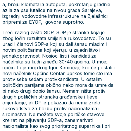
a, broju kilometara autoputa, pokretanju gradnje
azila za pse lutalice na nivou grada Sarajeva,
izgradnji vodovodne infrastrukture na Bjelašnici
pripremi za EYOF, govore suprotno.
Treći razlog zašto SDP. SDP je stranka koja je
zbog loših rezultata smijenila rukovodstvo. To su
uradili članovi SDP-a koji su dali šansu mladim i
novim političarima koji vjeruju u zajedništvo i
jednakopravnost. Nosioci listi i kandidati za
načelnika su ljudi između 30-40 godina. U mojoj
općini to je moj drug Igor Kamočaji, koji će postati i
novi načelnik Općine Centar uprkos tome što ima
protiv sebe sedam protivkandidata. U ostalim
političkim partijama obično neko mora da umre da
bi neko drugi dobio šansu. Nemam ništa protiv
drugih političkih stranaka građanske i lijeve
orijentacije, ali DF je pokazao da nema zrelo
rukovodstvo za borbu protiv nacionalizma i
siromaštva. Ne možete svoje političke stavove
kreirati na pljuvanju SDP-a, zanemarivati
nacionaliste kao svog prioritetnog suparnika i pri