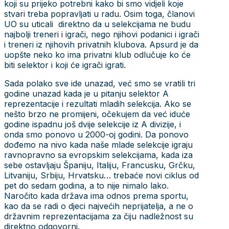
koji su prijeko potrebni kako bi smo vidjeli koje
stvari treba popravljati u radu. Osim toga, članovi
UO su uticali direktno da u selekcijama ne budu
najbolji treneri i igrači, nego njihovi podanici i igrači
i treneri iz njihovih privatnih klubova. Apsurd je da
uopšte neko ko ima privatni klub odlučuje ko će
biti selektor i koji će igrači igrati.
Sada polako sve ide unazad, već smo se vratili tri
godine unazad kada je u pitanju selektor A
reprezentacije i rezultati mladih selekcija. Ako se
nešto brzo ne promijeni, očekujem da već iduće
godine ispadnu još dvije selekcije iz A divizije, i
onda smo ponovo u 2000-oj godini. Da ponovo
dođemo na nivo kada naše mlade selekcije igraju
ravnopravno sa evropskim selekcijama, kada iza
sebe ostavljaju Španiju, Italiju, Francusku, Grčku,
Litvaniju, Srbiju, Hrvatsku… trebaće novi ciklus od
pet do sedam godina, a to nije nimalo lako.
Naročito kada država ima odnos prema sportu,
kao da se radi o djeci najvećih neprijatelja, a ne o
državnim reprezentacijama za čiju nadležnost su
direktno odgovorni.