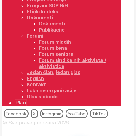
Program SDP BiH
Etički kodeks
Dokumenti
Dokumenti
Publikacije
Forumi
Forum mladih
Forum žena
Forum seniora
Forum sindikalnih aktivista /
aktivistica
Jedan član, jedan glas
English
Kontakt
Lokalne organizacije
Glas slobode
Plan
Facebook
X
Instagram
YouTube
TikTok
© Sva prava pridržana 2026