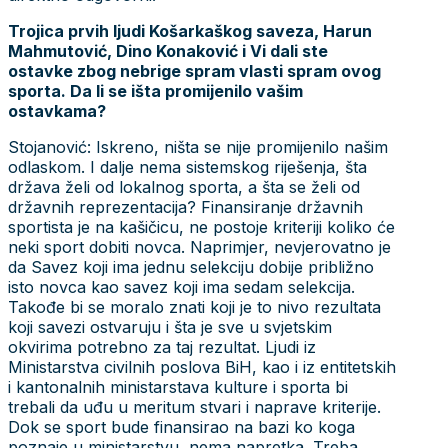
Trojica prvih ljudi Košarkaškog saveza, Harun
Mahmutović, Dino Konaković i Vi dali ste
ostavke zbog nebrige spram vlasti spram ovog
sporta. Da li se išta promijenilo vašim
ostavkama?
Stojanović: Iskreno, ništa se nije promijenilo našim
odlaskom. I dalje nema sistemskog riješenja, šta
država želi od lokalnog sporta, a šta se želi od
državnih reprezentacija? Finansiranje državnih
sportista je na kašičicu, ne postoje kriteriji koliko će
neki sport dobiti novca. Naprimjer, nevjerovatno je
da Savez koji ima jednu selekciju dobije približno
isto novca kao savez koji ima sedam selekcija.
Takođe bi se moralo znati koji je to nivo rezultata
koji savezi ostvaruju i šta je sve u svjetskim
okvirima potrebno za taj rezultat. Ljudi iz
Ministarstva civilnih poslova BiH, kao i iz entitetskih
i kantonalnih ministarstava kulture i sporta bi
trebali da uđu u meritum stvari i naprave kriterije.
Dok se sport bude finansirao na bazi ko koga
poznaje u ministarstvu, nema napretka. Treba