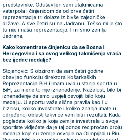
predstavnike. Oduševljen sam utakmicama
vaterpola i činjenicom da od prve četiri
reprezentacije tri dolaze iz bivše zajedničke
države. A sve četiri su na Jadranu. Teško mi je što
tu nije i naša reprezentacija. I mi smo zemlja
Jadrana.
Kako komentirate činjenicu da se Bosna i
Hercegovina i sa ovog velikog takmičenja vraća
bez ijedne medalje?
Stojanović: S obzirom da sam četiri godine
obavljao funkciju direktora Košarkaških
Reprezentacija BiH i imam uvid u stanje sporta u
BiH, za mene to nije iznenađenje. Nažalost, bilo bi
iznenađenje da smo uspjeli osvojiti bilo koju
medalju. U sportu važe slična pravila kao i u
biznisu, koliko investirate i koliko znanja imate u
određenoj oblasti takvi će vam biti i rezultati. Kada
pogledate koliko je koja zemlja investirala u svoje
sportiste vidjećete da je taj odnos recipročan broju
medalja koje su zemlje osvojile na Olimpijadi u Riu.
Recimo BiH je u prošloj godini u kompletan sport