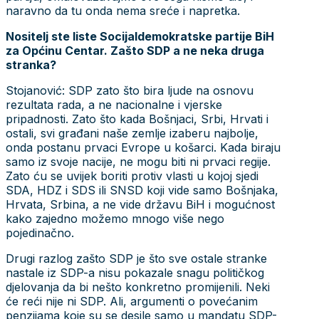
naravno da tu onda nema sreće i napretka.
Nositelj ste liste Socijaldemokratske partije BiH
za Općinu Centar. Zašto SDP a ne neka druga
stranka?
Stojanović: SDP zato što bira ljude na osnovu
rezultata rada, a ne nacionalne i vjerske
pripadnosti. Zato što kada Bošnjaci, Srbi, Hrvati i
ostali, svi građani naše zemlje izaberu najbolje,
onda postanu prvaci Evrope u košarci. Kada biraju
samo iz svoje nacije, ne mogu biti ni prvaci regije.
Zato ću se uvijek boriti protiv vlasti u kojoj sjedi
SDA, HDZ i SDS ili SNSD koji vide samo Bošnjaka,
Hrvata, Srbina, a ne vide državu BiH i mogućnost
kako zajedno možemo mnogo više nego
pojedinačno.
Drugi razlog zašto SDP je što sve ostale stranke
nastale iz SDP-a nisu pokazale snagu političkog
djelovanja da bi nešto konkretno promijenili. Neki
će reći nije ni SDP. Ali, argumenti o povećanim
penzijama koje su se desile samo u mandatu SDP-