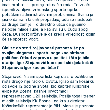
imati hrabrosti i promijeniti način rada. To znači
ispuniti zahtjeve vrhunskog sporta uprkos
političkim i administrativnim problemima. Svima je
jasno da nam talenti propadaju, odlaze nastupati
za druge zemlje. To direktno utiče da gubimo
najbolje mlade ljude, a kao svi su u čudu zbog
čega. Dužnost države je da kreira vrijednosti kojim
će se sportisti voditi.
Čini se da ste široj javnosti poznat više po
svojim ulogama u sportu nego kao aktivan
političar. Otkud zapravo u politici, i šta je bilo
starije, Igor Stojanović kao sportski djelatnik ili
Stojanović Igor kao političar?
Stojanović: Nisam sportista koji ulazi u politiku jer
ništa drugo nije radio u životu. Igrao sam košarku
od svoje 12 godine života, bio kapiten juniorske
ekipe KK Bosna, kasnije prvotimac i
reprezentativac U20 selekcije. Poslije toga i trener
mlađih selekcija KK Bosna i na kraju direktor
Košarkaških reprezentacija BiH. Manje je poznato