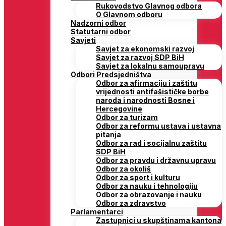
Rukovodstvo Glavnog odbora
O Glavnom odboru
Nadzorni odbor
Statutarni odbor
Savjeti
Savjet za ekonomski razvoj
Savjet za razvoj SDP BiH
Savjet za lokalnu samoupravu
Odbori Predsjedništva
Odbor za afirmaciju i zaštitu
vrijednosti antifašističke borbe
naroda i narodnosti Bosne i
Hercegovine
Odbor za turizam
Odbor za reformu ustava i ustavna
pitanja
Odbor za rad i socijalnu zaštitu
SDP BiH
Odbor za pravdu i državnu upravu
Odbor za okoliš
Odbor za sport i kulturu
Odbor za nauku i tehnologiju
Odbor za obrazovanje i nauku
Odbor za zdravstvo
Parlamentarci
Zastupnici u skupštinama kantona