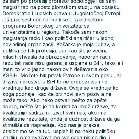
da sam po profesiji profesor sociologije i da sam
magistrirao na postdiplomskom studiju na odsjeku
Demokratije i ljudskih prava u Jugoistočnoj Evropi
još prije šest godina. Radi se o zajedničkom
programu Bolonjskog univerziteta sa
univerzitetima u regionu. Takođe sam nakon
magisterija radio i kao politički analitičar u jednoj
nevladinoj organizaciji. Košarka je moja ljubav, a
politika će biti profesija. Jer kao što je većina
mladih shvatila da obrazovanje, naporan rad i
rezultati rada nisu garancija uspjeha u BiH, tako je i
meni to vrlo jasno nakon ovih dešavanja oko
KSBiH. Možete biti prvak Evrope u svom poslu, ali
država i društvo u BiH to ne prepoznaju i ne
vrednuju kao druge države. Ovdje se vrednuje ko
koga poznaje i kad će biti novi javni poziv a ne
može tako! Ako neko ostvari nešto za opšte
dobro, nešto što je od koristi za imidž države, za
kvalitetniji i sadržajniji život svih nas, ako ima
kvalitetne rezultate, onda je dužnost države da ga
stimuliše da napreduje. Kod nas je praksa,
prislonimo se na tuđi uspjeh ili na neku političku
partiju, omalovažavajmo sve čega nismo dio, i