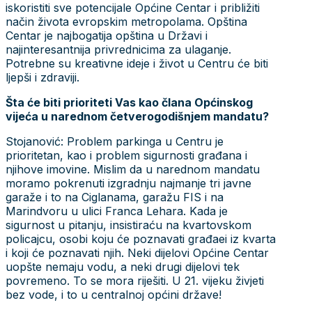
iskoristiti sve potencijale Općine Centar i približiti
način života evropskim metropolama. Opština
Centar je najbogatija opština u Državi i
najinteresantnija privrednicima za ulaganje.
Potrebne su kreativne ideje i život u Centru će biti
ljepši i zdraviji.
Šta će biti prioriteti Vas kao člana Općinskog
vijeća u narednom četverogodišnjem mandatu?
Stojanović: Problem parkinga u Centru je
prioritetan, kao i problem sigurnosti građana i
njihove imovine. Mislim da u narednom mandatu
moramo pokrenuti izgradnju najmanje tri javne
garaže i to na Ciglanama, garažu FIS i na
Marindvoru u ulici Franca Lehara. Kada je
sigurnost u pitanju, insistiraću na kvartovskom
policajcu, osobi koju će poznavati građaei iz kvarta
i koji će poznavati njih. Neki dijelovi Općine Centar
uopšte nemaju vodu, a neki drugi dijelovi tek
povremeno. To se mora riješiti. U 21. vijeku živjeti
bez vode, i to u centralnoj općini države!