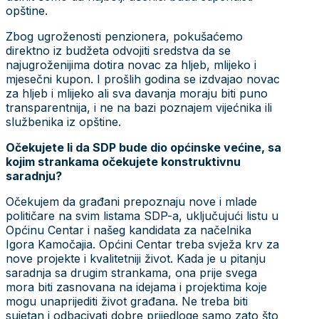
opštine.
Zbog ugroženosti penzionera, pokušaćemo
direktno iz budžeta odvojiti sredstva da se
najugroženijima dotira novac za hljeb, mlijeko i
mjesečni kupon. I prošlih godina se izdvajao novac
za hljeb i mlijeko ali sva davanja moraju biti puno
transparentnija, i ne na bazi poznajem vijećnika ili
službenika iz opštine.
Očekujete li da SDP bude dio općinske većine, sa
kojim strankama očekujete konstruktivnu
saradnju?
Očekujem da građani prepoznaju nove i mlade
političare na svim listama SDP-a, uključujući listu u
Općinu Centar i našeg kandidata za načelnika
Igora Kamočajia. Općini Centar treba svježa krv za
nove projekte i kvalitetniji život. Kada je u pitanju
saradnja sa drugim strankama, ona prije svega
mora biti zasnovana na idejama i projektima koje
mogu unaprijediti život građana. Ne treba biti
sujetan i odbacivati dobre prijedloge samo zato što