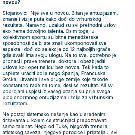
novcu?
Stojanović: Nije sve u novcu. Bitan je entuzijazam,
znanje i vizija puta kako doći do vrhunskog
rezultata. Naravno, uzalud su svi prethodni uslovi
ako nema dovoljno talenta. Osim toga, u
kolektivnom sportu su bitne menadžerske
sposobnosti da bi ste znali ukomponovati sve
aspekte i doći do selekcije od 12 najboljih igrača
gdje svaki ima svoju ulogu. Na to sve, potrebno je
pronaći i prave trenere, doktore i obezbijediti
uslove koji opet ne idu bez novca. Tek kada to
uspijete uraditi bolje nego Španija, Francuska,
Grčka, Litvanija i sve druge zemlje koje takođe
konstantno rade na tome, desi se rezultat. Ali svi
pobrojani uspjesi iz vašeg pitanja su prije svega
plod enormnog entuzijazma i želje za vrhunskim
rezultatom.
Ne postoji sistemsko rješenje kao u sređenim
državama u kojem će stručnjaci prepoznavati
samo talenat. Nego od Tuke, njegovih trenera,
atletskog saveza, njegove porodice i prijatelja… svi