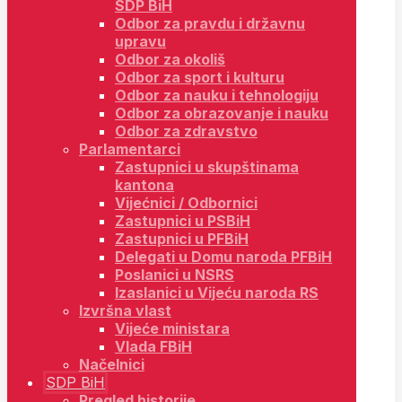
SDP BiH
Odbor za pravdu i državnu
upravu
Odbor za okoliš
Odbor za sport i kulturu
Odbor za nauku i tehnologiju
Odbor za obrazovanje i nauku
Odbor za zdravstvo
Parlamentarci
Zastupnici u skupštinama
kantona
Vijećnici / Odbornici
Zastupnici u PSBiH
Zastupnici u PFBiH
Delegati u Domu naroda PFBiH
Poslanici u NSRS
Izaslanici u Vijeću naroda RS
Izvršna vlast
Vijeće ministara
Vlada FBiH
Načelnici
SDP BiH
Pregled historije