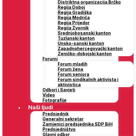
Distriktna organizacija Brčko
Regija Doboj
Regija Gradiška
Regija Modriča
Regija Prijedor
Regija Zvornik
Srednjobosanski kanton
Tuzlanski kanton
Unsko-sanski kanton
Zapadnohercegovački kanton
Zeničko-dobojski kanton
Forumi
Forum mladih
Forum žena
Forum seniora
Forum sindikalnih aktivista i
aktivistica
Odbori i Savjeti
Video
Fotografije
Naši ljudi
Predsjednik
Generalni sekretar
Zamjenici predsjednika SDP BiH
Predsjedništvo
Glavni odbor