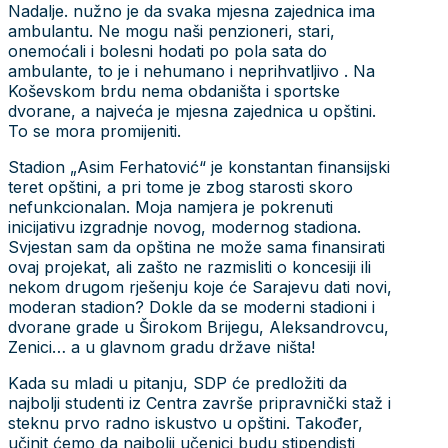
Nadalje. nužno je da svaka mjesna zajednica ima
ambulantu. Ne mogu naši penzioneri, stari,
onemoćali i bolesni hodati po pola sata do
ambulante, to je i nehumano i neprihvatljivo . Na
Koševskom brdu nema obdaništa i sportske
dvorane, a najveća je mjesna zajednica u opštini.
To se mora promijeniti.
Stadion „Asim Ferhatović“ je konstantan finansijski
teret opštini, a pri tome je zbog starosti skoro
nefunkcionalan. Moja namjera je pokrenuti
inicijativu izgradnje novog, modernog stadiona.
Svjestan sam da opština ne može sama finansirati
ovaj projekat, ali zašto ne razmisliti o koncesiji ili
nekom drugom rješenju koje će Sarajevu dati novi,
moderan stadion? Dokle da se moderni stadioni i
dvorane grade u Širokom Brijegu, Aleksandrovcu,
Zenici… a u glavnom gradu države ništa!
Kada su mladi u pitanju, SDP će predložiti da
najbolji studenti iz Centra završe pripravnički staž i
steknu prvo radno iskustvo u opštini. Također,
učinit ćemo da najbolji učenici budu stipendisti