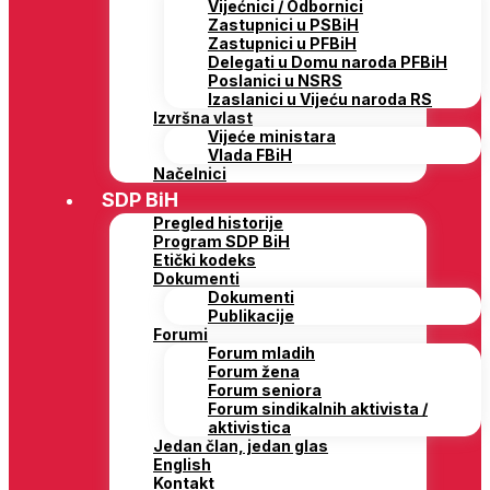
Vijećnici / Odbornici
Zastupnici u PSBiH
Zastupnici u PFBiH
Delegati u Domu naroda PFBiH
Poslanici u NSRS
Izaslanici u Vijeću naroda RS
Izvršna vlast
Vijeće ministara
Vlada FBiH
Načelnici
SDP BiH
Pregled historije
Program SDP BiH
Etički kodeks
Dokumenti
Dokumenti
Publikacije
Forumi
Forum mladih
Forum žena
Forum seniora
Forum sindikalnih aktivista /
aktivistica
Jedan član, jedan glas
English
Kontakt