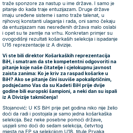
traže sponzore za nastup u ime države. I samo je
pitanje do kada traje entuzijazam. Druge države
imaju uređene sisteme i samo traže talenat, u
njihovoj konstanti ulaganja i rada, oni samo čekaju
da entuzijazam nas nesređenih država malo oslabi
i opet su te zemlje na vrhu. Konkretan primjer su
ovogodišnji rezultati košarkaših selekcija i ispadanje
U16 reprezentacije iz A divizije.
Vi ste bili direktor Košarkaških reprezentacija
BiH, i smatram da ste kompetentni odgovoriti na
pitanje koje naše čitatelje i cjelokupnu javnost
zaista zanima: Ko je kriv za raspad košarke u
BiH? Ako se pitanje čini isuviše apokaliptičnim,
podsjećamo Vas da su Kadeti BiH prije dvije
godine bili europski šampioni, a neki dan su ispali
iz A Divizije takmičenja!
Stojanović: U KS BiH prije pet godina niko nije želio
doći da radi i postojala je samo jedna košarkaška
selekcija. Bez neke posebne pomoći države,
uspjeli smo doći do sedam selekcija, četvrtog
mjesta na EP sa selekcijom U18, titule Prvaka