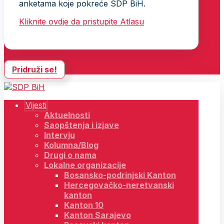
anketama koje pokreće SDP BiH.
Kliknite ovdje da pristupite Atlasu
Pridruži se!
Vijesti
Aktuelnosti
Saopštenja i izjave
Intervju
Kolumna/Blog
Drugi o nama
Lokalne organizacije
Bosansko-podrinjski Kanton
Hercegovačko-neretvanski
kanton
Kanton 10
Kanton Sarajevo