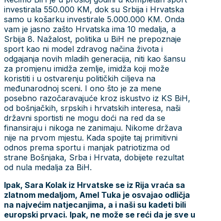
investirala 550.000 KM, dok su Srbija i Hrvatska
samo u košarku investirale 5.000.000 KM. Onda
vam je jasno zašto Hrvatska ima 10 medalja, a
Srbija 8. Nažalost, politika u BiH ne prepoznaje
sport kao ni model zdravog načina života i
odgajanja novih mladih generacija, niti kao šansu
za promjenu imidža zemlje, imidža koji može
koristiti i u ostvarenju političkih ciljeva na
međunarodnoj sceni. I ono što je za mene
posebno razočaravajuće kroz iskustvo iz KS BiH,
od bošnjačkih, srpskih i hrvatskih interesa, naši
državni sportisti ne mogu doći na red da se
finansiraju i nikoga ne zanimaju. Nikome država
nije na prvom mjestu. Kada spojite taj primitivni
odnos prema sportu i manjak patriotizma od
strane Bošnjaka, Srba i Hrvata, dobijete rezultat
od nula medalja za BiH.
Ipak, Sara Kolak iz Hrvatske se iz Rija vraća sa
zlatnom medaljom, Amel Tuka je osvajao odličja
na najvećim natjecanjima, a i naši su kadeti bili
europski prvaci. Ipak, ne može se reći da je sve u