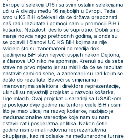
Evrope u selekciji U16 i sa svim ostalim selekcijama
ući u A diviziju među 16 najboljih u Evropi. Tada
smo u KS BiH očekivali da će država prepoznati
naš rad i rezultate i pomoći nam u promociji BiH i
košarke. Nažalost, desilo se suprotno. Dobili smo
manje novca nego prethodnih godina, a onda su
se pojavili i članovi UO KS BiH kojima se nije
svidjelo što su zanemareni od medija dok
ujedinjena BiH slavi najveći uspjeh nakon Dejtona,
a članove UO niko ne spominje. Krenuli su da sebe
stave na prvo mjesto jer su mislili da će se rezultati
nastaviti sami od sebe, a zanemarili su rad kojim se
došlo do rezultata. Baveći se smjenama i
imenovanjima selektora i direktora reprezentacije,
ukinuli su najvažniji projekat u razvoju košarke,
Lige mladih. Ovaj projekat u saradnji sa USAiD-om
je postojao dvije godine na teritoriji cijele BiH i osim
što je imao uticaj na razvoj košarke, razbijao je
međunacionalne stereotipe koje nam su nam
ostavili rat i poslijeratna politika. Nakon četiri
godine nismo imali redovna reprezentativna
okupljanja, kao ni odlaske na međunarodne turnire