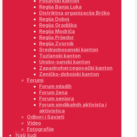
Posavski kanton
Regija Banja Luka
Distriktna organizacija Brčko
Regija Doboj
Regija Gradiška
Regija Modriča
Regija Prijedor
Regija Zvornik
Srednjobosanski kanton
Tuzlanski kanton
Unsko-sanski kanton
Zapadnohercegovački kanton
Zeničko-dobojski kanton
Forumi
Forum mladih
Forum žena
Forum seniora
Forum sindikalnih aktivista i
aktivistica
Odbori i Savjeti
Video
Fotografije
Naši ljudi