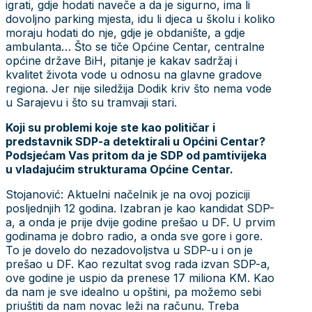
igrati, gdje hodati naveče a da je sigurno, ima li
dovoljno parking mjesta, idu li djeca u školu i koliko
moraju hodati do nje, gdje je obdanište, a gdje
ambulanta… Što se tiče Općine Centar, centralne
općine države BiH, pitanje je kakav sadržaj i
kvalitet života vode u odnosu na glavne gradove
regiona. Jer nije siledžija Dodik kriv što nema vode
u Sarajevu i što su tramvaji stari.
Koji su problemi koje ste kao političar i
predstavnik SDP-a detektirali u Općini Centar?
Podsjećam Vas pritom da je SDP od pamtivijeka
u vladajućim strukturama Općine Centar.
Stojanović: Aktuelni načelnik je na ovoj poziciji
posljednjih 12 godina. Izabran je kao kandidat SDP-
a, a onda je prije dvije godine prešao u DF. U prvim
godinama je dobro radio, a onda sve gore i gore.
To je dovelo do nezadovoljstva u SDP-u i on je
prešao u DF. Kao rezultat svog rada izvan SDP-a,
ove godine je uspio da prenese 17 miliona KM. Kao
da nam je sve idealno u opštini, pa možemo sebi
priuštiti da nam novac leži na računu. Treba