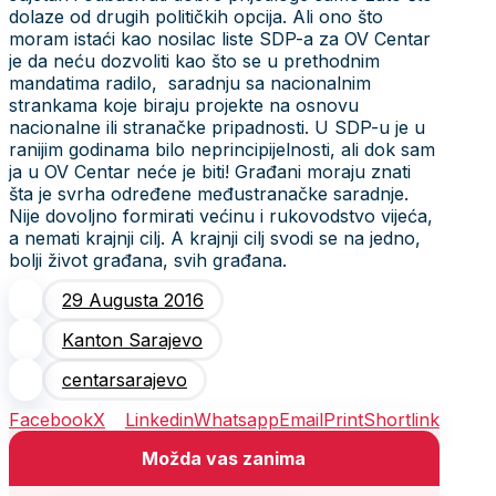
dolaze od drugih političkih opcija. Ali ono što
moram istaći kao nosilac liste SDP-a za OV Centar
je da neću dozvoliti kao što se u prethodnim
mandatima radilo, saradnju sa nacionalnim
strankama koje biraju projekte na osnovu
nacionalne ili stranačke pripadnosti. U SDP-u je u
ranijim godinama bilo neprincipijelnosti, ali dok sam
ja u OV Centar neće je biti! Građani moraju znati
šta je svrha određene međustranačke saradnje.
Nije dovoljno formirati većinu i rukovodstvo vijeća,
a nemati krajnji cilj. A krajnji cilj svodi se na jedno,
bolji život građana, svih građana.
29 Augusta 2016
Kanton Sarajevo
centarsarajevo
Facebook
X
Linkedin
Whatsapp
Email
Print
Shortlink
Možda vas zanima