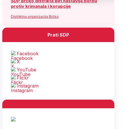
SDP Brčko distrikta BiH nastavlja borbu
protiv krimanala i korupcije
Distriktna organizacija Brčko
Prati SDP
Facebook
X
YouTube
Flickr
Instagram