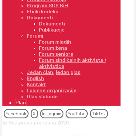
Program SDP BiH
Etički kodeks
Dokumenti
Dokumenti
Publikacije
Forumi
Forum mladih
Forum žena
Forum seniora
Forum sindikalnih aktivista /
aktivistica
Jedan član, jedan glas
English
Kontakt
Lokalne organizacije
Glas slobode
Plan
Facebook
X
Instagram
YouTube
TikTok
© Sva prava pridržana 2026