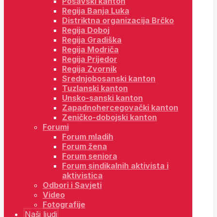
Posavski kanton
Regija Banja Luka
Distriktna organizacija Brčko
Regija Doboj
Regija Gradiška
Regija Modriča
Regija Prijedor
Regija Zvornik
Srednjobosanski kanton
Tuzlanski kanton
Unsko-sanski kanton
Zapadnohercegovački kanton
Zeničko-dobojski kanton
Forumi
Forum mladih
Forum žena
Forum seniora
Forum sindikalnih aktivista i
aktivistica
Odbori i Savjeti
Video
Fotografije
Naši ljudi