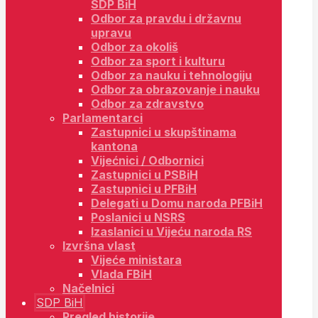
SDP BiH
Odbor za pravdu i državnu
upravu
Odbor za okoliš
Odbor za sport i kulturu
Odbor za nauku i tehnologiju
Odbor za obrazovanje i nauku
Odbor za zdravstvo
Parlamentarci
Zastupnici u skupštinama
kantona
Vijećnici / Odbornici
Zastupnici u PSBiH
Zastupnici u PFBiH
Delegati u Domu naroda PFBiH
Poslanici u NSRS
Izaslanici u Vijeću naroda RS
Izvršna vlast
Vijeće ministara
Vlada FBiH
Načelnici
SDP BiH
Pregled historije