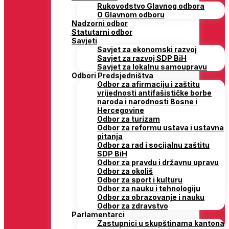
Rukovodstvo Glavnog odbora
O Glavnom odboru
Nadzorni odbor
Statutarni odbor
Savjeti
Savjet za ekonomski razvoj
Savjet za razvoj SDP BiH
Savjet za lokalnu samoupravu
Odbori Predsjedništva
Odbor za afirmaciju i zaštitu
vrijednosti antifašističke borbe
naroda i narodnosti Bosne i
Hercegovine
Odbor za turizam
Odbor za reformu ustava i ustavna
pitanja
Odbor za rad i socijalnu zaštitu
SDP BiH
Odbor za pravdu i državnu upravu
Odbor za okoliš
Odbor za sport i kulturu
Odbor za nauku i tehnologiju
Odbor za obrazovanje i nauku
Odbor za zdravstvo
Parlamentarci
Zastupnici u skupštinama kantona