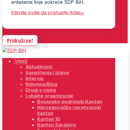
anketama koje pokreće SDP BiH.
Kliknite ovdje da pristupite Atlasu
Pridruži se!
Vijesti
Aktuelnosti
Saopštenja i izjave
Intervju
Kolumna/Blog
Drugi o nama
Lokalne organizacije
Bosansko-podrinjski Kanton
Hercegovačko-neretvanski
kanton
Kanton 10
Kanton Sarajevo