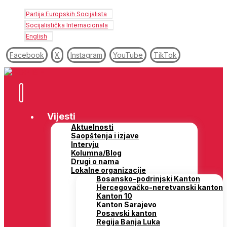
Partija Europskih Socijalista
Socijalistička Internacionala
English
Facebook
X
Instagram
YouTube
TikTok
Vijesti
Aktuelnosti
Saopštenja i izjave
Intervju
Kolumna/Blog
Drugi o nama
Lokalne organizacije
Bosansko-podrinjski Kanton
Hercegovačko-neretvanski kanton
Kanton 10
Kanton Sarajevo
Posavski kanton
Regija Banja Luka