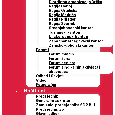
Distriktna organizacija Brčko
Regija Doboj
Regija Gradiška
Regija Modriča
Regija Prijedor
Regija Zvornik
Srednjobosanski kanton
Tuzlanski kanton
Unsko-sanski kanton
Zapadnohercegovački kanton
Zeničko-dobojski kanton
Forumi
Forum mladih
Forum žena
Forum seniora
Forum sindikalnih aktivista i
aktivistica
Odbori i Savjeti
Video
Fotografije
Naši ljudi
Predsjednik
Generalni sekretar
Zamjenici predsjednika SDP BiH
Predsjedništvo
Glavni odbor