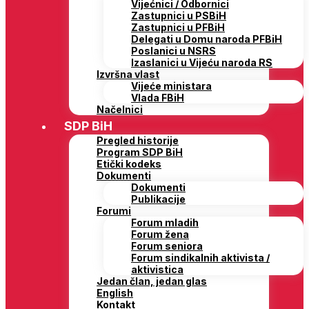
Vijećnici / Odbornici
Zastupnici u PSBiH
Zastupnici u PFBiH
Delegati u Domu naroda PFBiH
Poslanici u NSRS
Izaslanici u Vijeću naroda RS
Izvršna vlast
Vijeće ministara
Vlada FBiH
Načelnici
SDP BiH
Pregled historije
Program SDP BiH
Etički kodeks
Dokumenti
Dokumenti
Publikacije
Forumi
Forum mladih
Forum žena
Forum seniora
Forum sindikalnih aktivista /
aktivistica
Jedan član, jedan glas
English
Kontakt