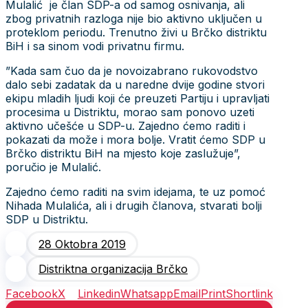
Mulalić je član SDP-a od samog osnivanja, ali
zbog privatnih razloga nije bio aktivno uključen u
proteklom periodu. Trenutno živi u Brčko distriktu
BiH i sa sinom vodi privatnu firmu.
”Kada sam čuo da je novoizabrano rukovodstvo
dalo sebi zadatak da u naredne dvije godine stvori
ekipu mladih ljudi koji će preuzeti Partiju i upravljati
procesima u Distriktu, morao sam ponovo uzeti
aktivno učešće u SDP-u. Zajedno ćemo raditi i
pokazati da može i mora bolje. Vratit ćemo SDP u
Brčko distriktu BiH na mjesto koje zaslužuje”,
poručio je Mulalić.
Zajedno ćemo raditi na svim idejama, te uz pomoć
Nihada Mulalića, ali i drugih članova, stvarati bolji
SDP u Distriktu.
28 Oktobra 2019
Distriktna organizacija Brčko
Facebook
X
Linkedin
Whatsapp
Email
Print
Shortlink