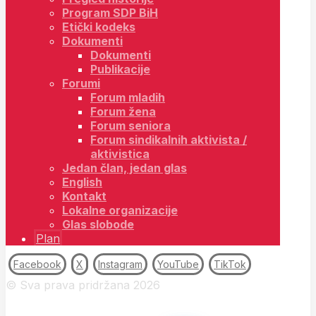
Program SDP BiH
Etički kodeks
Dokumenti
Dokumenti
Publikacije
Forumi
Forum mladih
Forum žena
Forum seniora
Forum sindikalnih aktivista /
aktivistica
Jedan član, jedan glas
English
Kontakt
Lokalne organizacije
Glas slobode
Plan
Facebook
X
Instagram
YouTube
TikTok
© Sva prava pridržana 2026