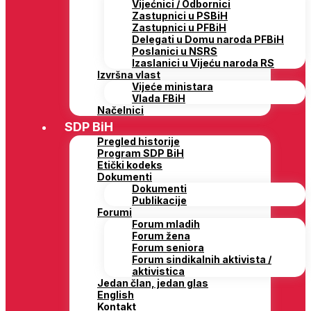
Vijećnici / Odbornici
Zastupnici u PSBiH
Zastupnici u PFBiH
Delegati u Domu naroda PFBiH
Poslanici u NSRS
Izaslanici u Vijeću naroda RS
Izvršna vlast
Vijeće ministara
Vlada FBiH
Načelnici
SDP BiH
Pregled historije
Program SDP BiH
Etički kodeks
Dokumenti
Dokumenti
Publikacije
Forumi
Forum mladih
Forum žena
Forum seniora
Forum sindikalnih aktivista /
aktivistica
Jedan član, jedan glas
English
Kontakt