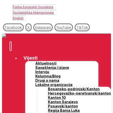
Partija Europskih Socijalista
Socijalistička Internacionala
English
Facebook
X
Instagram
YouTube
TikTok
Vijesti
Aktuelnosti
Saopštenja i izjave
Intervju
Kolumna/Blog
Drugi o nama
Lokalne organizacije
Bosansko-podrinjski Kanton
Hercegovačko-neretvanski kanton
Kanton 10
Kanton Sarajevo
Posavski kanton
Regija Banja Luka