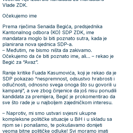
Vlade ZDK.
Očekujemo ime
Prema riječima Senaida Begića, predsjednika
Kantonalnog odbora (KO) SDP ZDK, ime
mandatara moglo bi biti poznato sutra, kada je
planirana nova sjednica SDP-a.
– Međutim, ne bismo ništa da zakivamo.
Očekujemo da će biti poznato ime, ali… – rekao je
Begić za “Avaz”.
Ranije kritike Fuada Kasumovića, koji je rekao da je
SDP pokazao “nespremnost, odsustvo hrabrosti i
odlučnosti, odnosno svega onoga što su govorili u
kampanji”, a sve zbog činjenice da još nisu ponudili
kandidata za premijera, Begić je prokomentirao da
sve što rade je u najboljem zajedničkom interesu.
– Naprotiv, mi smo ustvari svjesni ukupne
kompleksne političke situacije u BiH i u skladu sa
njom se i ponašamo, te pokušavamo donijeti
veoma bitne političke odluke! Svi moramo imati