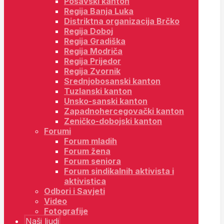
Posavski kanton
Regija Banja Luka
Distriktna organizacija Brčko
Regija Doboj
Regija Gradiška
Regija Modriča
Regija Prijedor
Regija Zvornik
Srednjobosanski kanton
Tuzlanski kanton
Unsko-sanski kanton
Zapadnohercegovački kanton
Zeničko-dobojski kanton
Forumi
Forum mladih
Forum žena
Forum seniora
Forum sindikalnih aktivista i
aktivistica
Odbori i Savjeti
Video
Fotografije
Naši ljudi