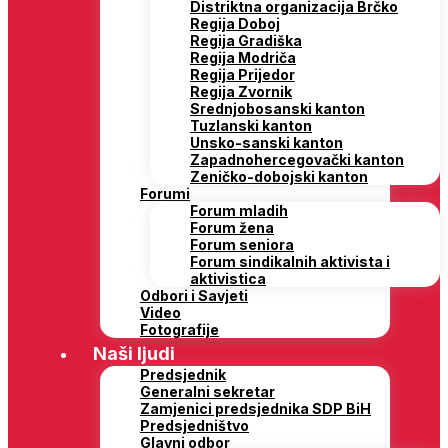
Distriktna organizacija Brčko
Regija Doboj
Regija Gradiška
Regija Modriča
Regija Prijedor
Regija Zvornik
Srednjobosanski kanton
Tuzlanski kanton
Unsko-sanski kanton
Zapadnohercegovački kanton
Zeničko-dobojski kanton
Forumi
Forum mladih
Forum žena
Forum seniora
Forum sindikalnih aktivista i
aktivistica
Odbori i Savjeti
Video
Fotografije
Naši ljudi
Predsjednik
Generalni sekretar
Zamjenici predsjednika SDP BiH
Predsjedništvo
Glavni odbor