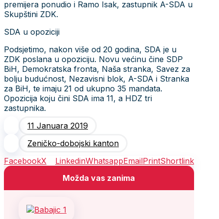
premijera ponudio i Ramo Isak, zastupnik A-SDA u
Skupštini ZDK.
SDA u opoziciji
Podsjetimo, nakon više od 20 godina, SDA je u
ZDK poslana u opoziciju. Novu većinu čine SDP
BiH, Demokratska fronta, Naša stranka, Savez za
bolju budućnost, Nezavisni blok, A-SDA i Stranka
za BiH, te imaju 21 od ukupno 35 mandata.
Opozicija koju čini SDA ima 11, a HDZ tri
zastupnika.
11 Januara 2019
Zeničko-dobojski kanton
Facebook
X
Linkedin
Whatsapp
Email
Print
Shortlink
Možda vas zanima