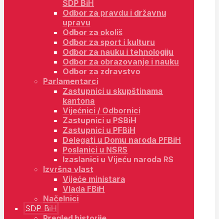
SDP BiH
Odbor za pravdu i državnu
upravu
Odbor za okoliš
Odbor za sport i kulturu
Odbor za nauku i tehnologiju
Odbor za obrazovanje i nauku
Odbor za zdravstvo
Parlamentarci
Zastupnici u skupštinama
kantona
Vijećnici / Odbornici
Zastupnici u PSBiH
Zastupnici u PFBiH
Delegati u Domu naroda PFBiH
Poslanici u NSRS
Izaslanici u Vijeću naroda RS
Izvršna vlast
Vijeće ministara
Vlada FBiH
Načelnici
SDP BiH
Pregled historije