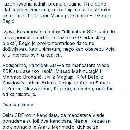
razumijevanja jednih prema drugima. Ni u puno
stabilnijim vremenima, u koalicijama sa tri stranke,
nismo imali formirane Vlade prije marta – rekao je
Begić.
Izjavu Kasumovića da daje “ultimatum SDP-u da do
sutra ponudi mandatara ili izlazi iz Građanskog
bloka”, Begić je prokomentarisao da to ne
doživljavaju kao ultimatum, nego kao obavezu koja
je u interesu svih u koaliciji.
Podsjetimo, kandidati SDP-a za mandatara Vlade
ZDK su Jasenko Kapić, Mirsad Mahmutagić i
Mehmed Bradarić, svi iz Maglaja, Rifet Delić iz
Zavidovića, Almir Brka iz Tešnja te Adnan Šabani
iz Zenice. Nezvanično, Kapić je, navodno, odustao
od kandidature.
Dva kandidata
Osim SDP-ovih kandidata, za mandatara Vlade
ponuđena su još dva kandidata. Naime, Nezavisni
blok ponudio je Amru Mehmedić, dok se za