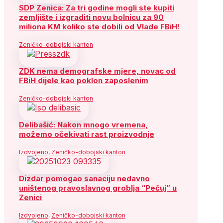
SDP Zenica: Za tri godine mogli ste kupiti
zemljište i izgraditi novu bolnicu za 90
miliona KM koliko ste dobili od Vlade FBiH!
Zeničko-dobojski kanton
ZDK nema demografske mjere, novac od
FBiH dijele kao poklon zaposlenim
Zeničko-dobojski kanton
Delibašić: Nakon mnogo vremena,
možemo očekivati rast proizvodnje
Izdvojeno
,
Zeničko-dobojski kanton
Dizdar pomogao sanaciju nedavno
uništenog pravoslavnog groblja “Pečuj” u
Zenici
Izdvojeno
,
Zeničko-dobojski kanton