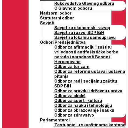
Rukovodstvo Glavnog odbora
O Glavnom odboru
Nadzorni odbor
Statutarni odbor
Savjeti
Savjet za ekonomski razvoj
Savjet za razvoj SDP BiH
Savjet za lokalnu samoupravu
Odbori Predsjedništva
Odbor za afirmaciju i zaštitu
vrijednosti antifašističke borbe
naroda i narodnosti Bosne i
Hercegovine
Odbor za turizam
Odbor za reformu ustava i ustavna
pitanja
Odbor za rad i socijalnu zaštitu
SDP BiH
Odbor za pravdu i državnu upravu
Odbor za okoliš
Odbor za sport i kulturu
Odbor za nauku i tehnologiju
Odbor za obrazovanje i nauku
Odbor za zdravstvo
Parlamentarci
Zastupnici u skupštinama kantona