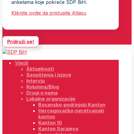
anketama koje pokreće SDP BiH.
Kliknite ovdje da pristupite Atlasu
Pridruži se!
Vijesti
Aktuelnosti
Saopštenja i izjave
Intervju
Kolumna/Blog
Drugi o nama
Lokalne organizacije
Bosansko-podrinjski Kanton
Hercegovačko-neretvanski
kanton
Kanton 10
Kanton Sarajevo