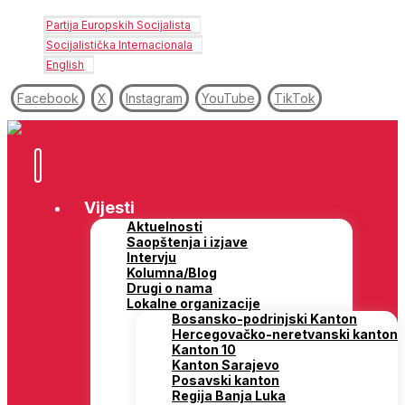
Partija Europskih Socijalista
Socijalistička Internacionala
English
Facebook
X
Instagram
YouTube
TikTok
Vijesti
Aktuelnosti
Saopštenja i izjave
Intervju
Kolumna/Blog
Drugi o nama
Lokalne organizacije
Bosansko-podrinjski Kanton
Hercegovačko-neretvanski kanton
Kanton 10
Kanton Sarajevo
Posavski kanton
Regija Banja Luka