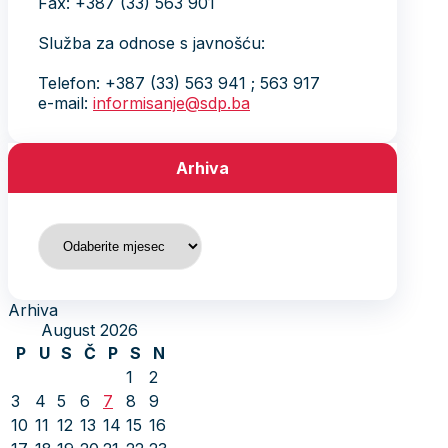
Fax: +387 (33) 563 901
Služba za odnose s javnošću:
Telefon: +387 (33) 563 941 ; 563 917
e-mail:
informisanje@sdp.ba
Arhiva
Arhiva
Arhiva
August 2026
P
U
S
Č
P
S
N
1
2
3
4
5
6
7
8
9
10
11
12
13
14
15
16