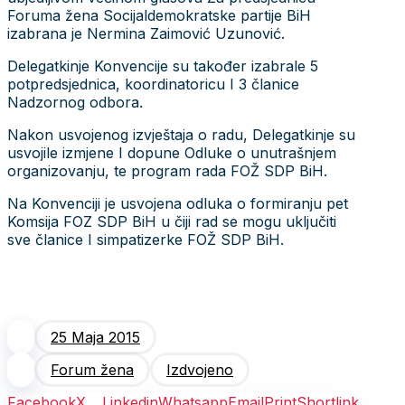
Foruma žena Socijaldemokratske partije BiH
izabrana je Nermina Zaimović Uzunović.
Delegatkinje Konvencije su također izabrale 5
potpredsjednica, koordinatoricu I 3 članice
Nadzornog odbora.
Nakon usvojenog izvještaja o radu, Delegatkinje su
usvojile izmjene I dopune Odluke o unutrašnjem
organizovanju, te program rada FOŽ SDP BiH.
Na Konvenciji je usvojena odluka o formiranju pet
Komsija FOZ SDP BiH u čiji rad se mogu uključiti
sve članice I simpatizerke FOŽ SDP BiH.
25 Maja 2015
Forum žena
Izdvojeno
Facebook
X
Linkedin
Whatsapp
Email
Print
Shortlink