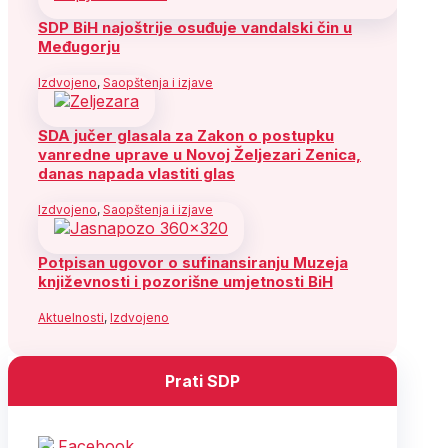
SDP BiH najoštrije osuđuje vandalski čin u
Međugorju
Izdvojeno
,
Saopštenja i izjave
SDA jučer glasala za Zakon o postupku
vanredne uprave u Novoj Željezari Zenica,
danas napada vlastiti glas
Izdvojeno
,
Saopštenja i izjave
Potpisan ugovor o sufinansiranju Muzeja
književnosti i pozorišne umjetnosti BiH
Aktuelnosti
,
Izdvojeno
Prati SDP
Facebook