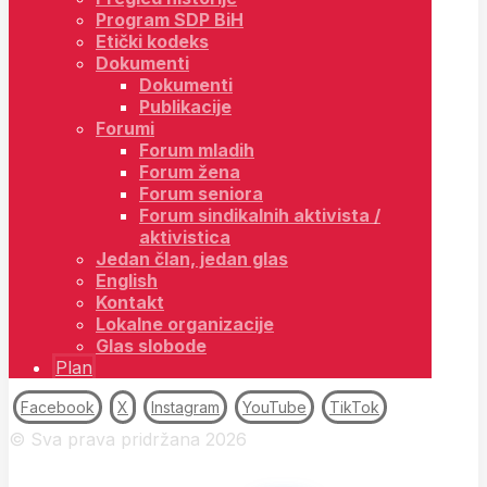
Program SDP BiH
Etički kodeks
Dokumenti
Dokumenti
Publikacije
Forumi
Forum mladih
Forum žena
Forum seniora
Forum sindikalnih aktivista /
aktivistica
Jedan član, jedan glas
English
Kontakt
Lokalne organizacije
Glas slobode
Plan
Facebook
X
Instagram
YouTube
TikTok
© Sva prava pridržana 2026