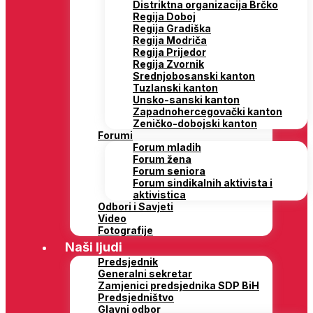
Distriktna organizacija Brčko
Regija Doboj
Regija Gradiška
Regija Modriča
Regija Prijedor
Regija Zvornik
Srednjobosanski kanton
Tuzlanski kanton
Unsko-sanski kanton
Zapadnohercegovački kanton
Zeničko-dobojski kanton
Forumi
Forum mladih
Forum žena
Forum seniora
Forum sindikalnih aktivista i
aktivistica
Odbori i Savjeti
Video
Fotografije
Naši ljudi
Predsjednik
Generalni sekretar
Zamjenici predsjednika SDP BiH
Predsjedništvo
Glavni odbor