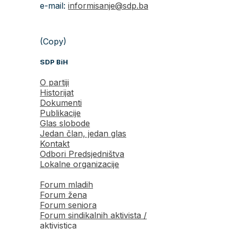
e-mail:
informisanje@sdp.ba
(Copy)
SDP BiH
O partiji
Historijat
Dokumenti
Publikacije
Glas slobode
Jedan član, jedan glas
Kontakt
Odbori Predsjedništva
Lokalne organizacije
Forum mladih
Forum žena
Forum seniora
Forum sindikalnih aktivista /
aktivistica