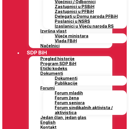
Vijećnici / Odbornici
Zastupnici u PSBiH
Zastupnici u PFBiH
Delegati u Domu naroda PFBiH
Poslanici u NSRS
Izaslanici u Vijeću naroda RS
Izvršna vlast
Vijeće ministara
Vlada FBiH
Načelnici
SDP BiH
Pregled historije
Program SDP BiH
Etički kodeks
Dokumenti
Dokumenti
Publikacije
Forumi
Forum mladih
Forum žena
Forum seniora
Forum sindikalnih aktivista /
aktivistica
Jedan član, jedan glas
English
Kontakt