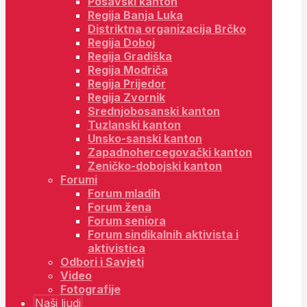
Posavski kanton
Regija Banja Luka
Distriktna organizacija Brčko
Regija Doboj
Regija Gradiška
Regija Modriča
Regija Prijedor
Regija Zvornik
Srednjobosanski kanton
Tuzlanski kanton
Unsko-sanski kanton
Zapadnohercegovački kanton
Zeničko-dobojski kanton
Forumi
Forum mladih
Forum žena
Forum seniora
Forum sindikalnih aktivista i
aktivistica
Odbori i Savjeti
Video
Fotografije
Naši ljudi