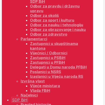
SDP BiH
Odbor za pravdu i državnu
upravu
Odbor za okoliš
Odbor za sport i kulturu
Odbor za nauku i tehnologiju
Odbor za obrazovanje i nauku
Odbor za zdravstvo
Parlamentarci
Zastupnici u skupštinama
kantona
Vijećnici / Odbornici
Zastupnici u PSBiH
Zastupnici u PFBiH
Delegati u Domu naroda PFBiH
Poslanici u NSRS
Izaslanici u Vijeću naroda RS
Izvršna vlast
Vijeće ministara
Vlada FBiH
Načelnici
SDP BiH
Pregled historije