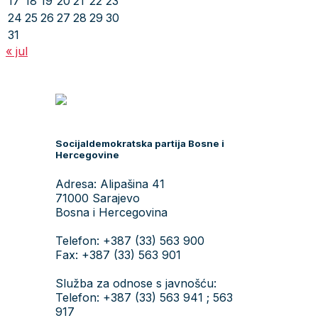
17
18
19
20
21
22
23
24
25
26
27
28
29
30
31
« jul
Socijaldemokratska partija Bosne i
Hercegovine
Adresa: Alipašina 41
71000 Sarajevo
Bosna i Hercegovina
Telefon: +387 (33) 563 900
Fax: +387 (33) 563 901
Služba za odnose s javnošću:
Telefon: +387 (33) 563 941 ; 563
917