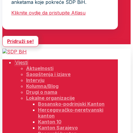
anketama koje pokreće SDP BiH.
Kliknite ovdje da pristupite Atlasu
Pridruži se!
Vijesti
Aktuelnosti
Saopštenja i izjave
Intervju
Kolumna/Blog
Drugi o nama
Lokalne organizacije
Bosansko-podrinjski Kanton
Hercegovačko-neretvanski
kanton
Kanton 10
Kanton Sarajevo