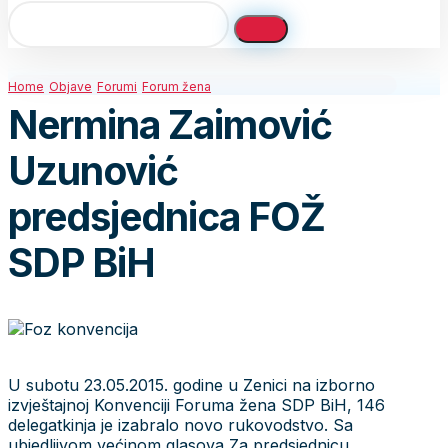
Home
Objave
Forumi
Forum žena
Nermina Zaimović
Uzunović
predsjednica FOŽ
SDP BiH
U subotu 23.05.2015. godine u Zenici na izborno
izvještajnoj Konvenciji Foruma žena SDP BiH, 146
delegatkinja je izabralo novo rukovodstvo. Sa
ubjedljivom većinom glasova Za predsjednicu