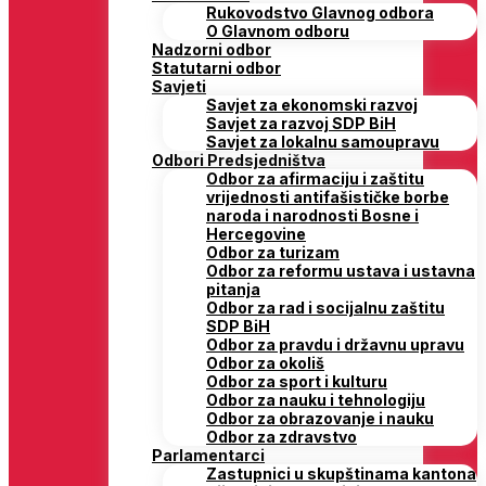
Rukovodstvo Glavnog odbora
O Glavnom odboru
Nadzorni odbor
Statutarni odbor
Savjeti
Savjet za ekonomski razvoj
Savjet za razvoj SDP BiH
Savjet za lokalnu samoupravu
Odbori Predsjedništva
Odbor za afirmaciju i zaštitu
vrijednosti antifašističke borbe
naroda i narodnosti Bosne i
Hercegovine
Odbor za turizam
Odbor za reformu ustava i ustavna
pitanja
Odbor za rad i socijalnu zaštitu
SDP BiH
Odbor za pravdu i državnu upravu
Odbor za okoliš
Odbor za sport i kulturu
Odbor za nauku i tehnologiju
Odbor za obrazovanje i nauku
Odbor za zdravstvo
Parlamentarci
Zastupnici u skupštinama kantona