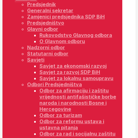
Predsjednik
Generalni sekretar
Zamjenici predsjednika SDP BiH
Predsjedništvo
Glavni odbor
Rukovodstvo Glavnog odbora
O Glavnom odboru
Nadzorni odbor
Statutarni odbor
Savjeti
Savjet za ekonomski razvoj
Savjet za razvoj SDP BiH
Savjet za lokalnu samoupravu
Odbori Predsjedništva
Odbor za afirmaciju i zaštitu
vrijednosti antifašističke borbe
naroda i narodnosti Bosne i
Hercegovine
Odbor za turizam
Odbor za reformu ustava i
ustavna pitanja
Odbor za rad i socijalnu zaštitu