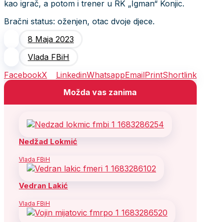
kao igrač, a potom i trener u RK „Igman“ Konjic.
Bračni status: oženjen, otac dvoje djece.
8 Maja 2023
Vlada FBiH
Facebook
X
Linkedin
Whatsapp
Email
Print
Shortlink
Možda vas zanima
Nedžad Lokmić
Vlada FBiH
Vedran Lakić
Vlada FBiH