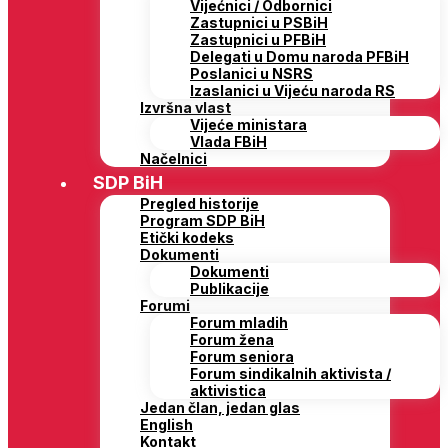
Vijećnici / Odbornici
Zastupnici u PSBiH
Zastupnici u PFBiH
Delegati u Domu naroda PFBiH
Poslanici u NSRS
Izaslanici u Vijeću naroda RS
Izvršna vlast
Vijeće ministara
Vlada FBiH
Načelnici
SDP BiH
Pregled historije
Program SDP BiH
Etički kodeks
Dokumenti
Dokumenti
Publikacije
Forumi
Forum mladih
Forum žena
Forum seniora
Forum sindikalnih aktivista /
aktivistica
Jedan član, jedan glas
English
Kontakt