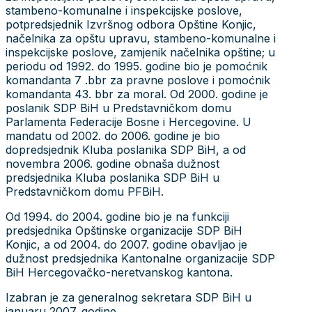
stambeno-komunalne i inspekcijske poslove,
potpredsjednik Izvršnog odbora Opštine Konjic,
načelnika za opštu upravu, stambeno-komunalne i
inspekcijske poslove, zamjenik načelnika opštine; u
periodu od 1992. do 1995. godine bio je pomoćnik
komandanta 7 .bbr za pravne poslove i pomoćnik
komandanta 43. bbr za moral. Od 2000. godine je
poslanik SDP BiH u Predstavničkom domu
Parlamenta Federacije Bosne i Hercegovine. U
mandatu od 2002. do 2006. godine je bio
dopredsjednik Kluba poslanika SDP BiH, a od
novembra 2006. godine obnaša dužnost
predsjednika Kluba poslanika SDP BiH u
Predstavničkom domu PFBiH.
Od 1994. do 2004. godine bio je na funkciji
predsjednika Opštinske organizacije SDP BiH
Konjic, a od 2004. do 2007. godine obavljao je
dužnost predsjednika Kantonalne organizacije SDP
BiH Hercegovačko-neretvanskog kantona.
Izabran je za generalnog sekretara SDP BiH u
januaru 2007. godine.