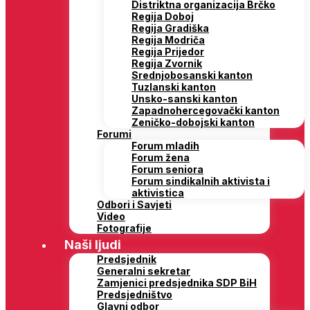
Distriktna organizacija Brčko
Regija Doboj
Regija Gradiška
Regija Modriča
Regija Prijedor
Regija Zvornik
Srednjobosanski kanton
Tuzlanski kanton
Unsko-sanski kanton
Zapadnohercegovački kanton
Zeničko-dobojski kanton
Forumi
Forum mladih
Forum žena
Forum seniora
Forum sindikalnih aktivista i
aktivistica
Odbori i Savjeti
Video
Fotografije
Naši ljudi
Predsjednik
Generalni sekretar
Zamjenici predsjednika SDP BiH
Predsjedništvo
Glavni odbor