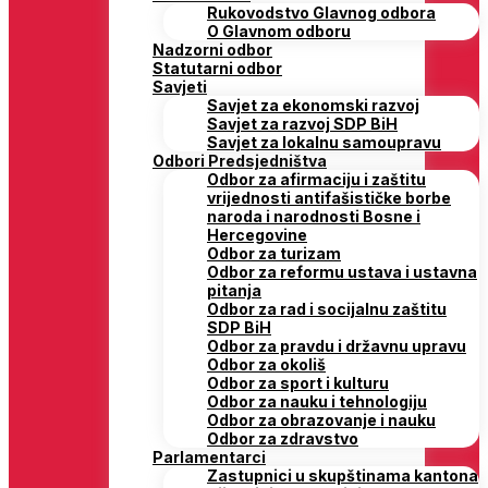
Rukovodstvo Glavnog odbora
O Glavnom odboru
Nadzorni odbor
Statutarni odbor
Savjeti
Savjet za ekonomski razvoj
Savjet za razvoj SDP BiH
Savjet za lokalnu samoupravu
Odbori Predsjedništva
Odbor za afirmaciju i zaštitu
vrijednosti antifašističke borbe
naroda i narodnosti Bosne i
Hercegovine
Odbor za turizam
Odbor za reformu ustava i ustavna
pitanja
Odbor za rad i socijalnu zaštitu
SDP BiH
Odbor za pravdu i državnu upravu
Odbor za okoliš
Odbor za sport i kulturu
Odbor za nauku i tehnologiju
Odbor za obrazovanje i nauku
Odbor za zdravstvo
Parlamentarci
Zastupnici u skupštinama kantona