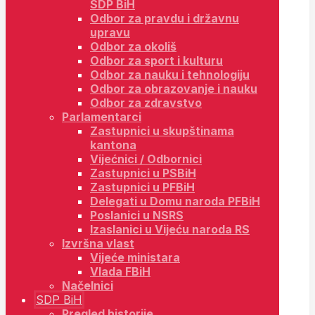
SDP BiH
Odbor za pravdu i državnu
upravu
Odbor za okoliš
Odbor za sport i kulturu
Odbor za nauku i tehnologiju
Odbor za obrazovanje i nauku
Odbor za zdravstvo
Parlamentarci
Zastupnici u skupštinama
kantona
Vijećnici / Odbornici
Zastupnici u PSBiH
Zastupnici u PFBiH
Delegati u Domu naroda PFBiH
Poslanici u NSRS
Izaslanici u Vijeću naroda RS
Izvršna vlast
Vijeće ministara
Vlada FBiH
Načelnici
SDP BiH
Pregled historije