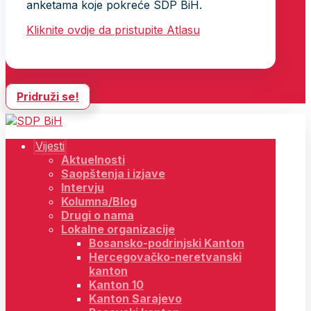
anketama koje pokreće SDP BiH.
Kliknite ovdje da pristupite Atlasu
Pridruži se!
Vijesti
Aktuelnosti
Saopštenja i izjave
Intervju
Kolumna/Blog
Drugi o nama
Lokalne organizacije
Bosansko-podrinjski Kanton
Hercegovačko-neretvanski
kanton
Kanton 10
Kanton Sarajevo