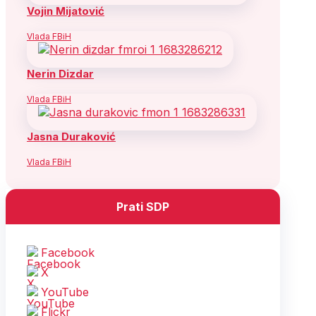
Vojin Mijatović
Vlada FBiH
Nerin Dizdar
Vlada FBiH
Jasna Duraković
Vlada FBiH
Prati SDP
Facebook
X
YouTube
Flickr