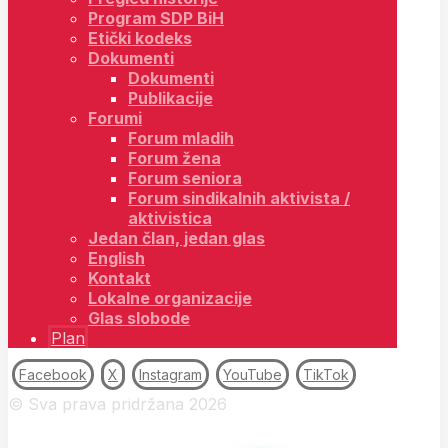
Program SDP BiH
Etički kodeks
Dokumenti
Dokumenti
Publikacije
Forumi
Forum mladih
Forum žena
Forum seniora
Forum sindikalnih aktivista /
aktivistica
Jedan član, jedan glas
English
Kontakt
Lokalne organizacije
Glas slobode
Plan
Facebook
X
Instagram
YouTube
TikTok
© Sva prava pridržana 2026