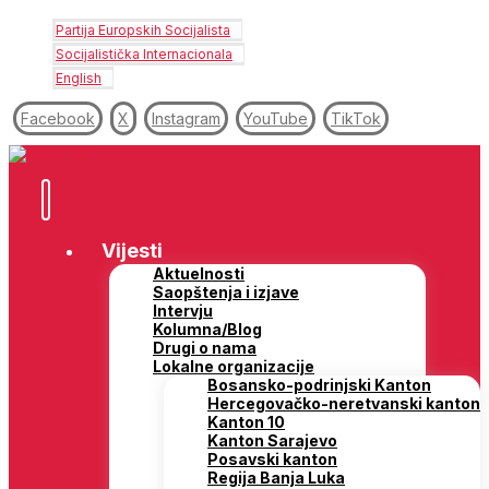
Partija Europskih Socijalista
Socijalistička Internacionala
English
Facebook
X
Instagram
YouTube
TikTok
Vijesti
Aktuelnosti
Saopštenja i izjave
Intervju
Kolumna/Blog
Drugi o nama
Lokalne organizacije
Bosansko-podrinjski Kanton
Hercegovačko-neretvanski kanton
Kanton 10
Kanton Sarajevo
Posavski kanton
Regija Banja Luka