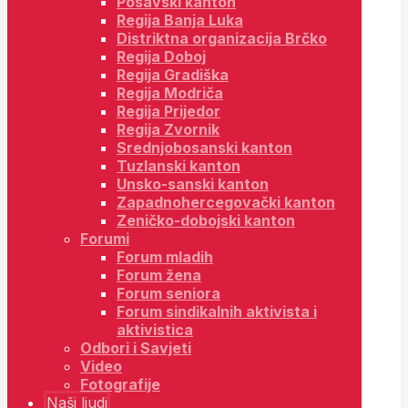
Posavski kanton
Regija Banja Luka
Distriktna organizacija Brčko
Regija Doboj
Regija Gradiška
Regija Modriča
Regija Prijedor
Regija Zvornik
Srednjobosanski kanton
Tuzlanski kanton
Unsko-sanski kanton
Zapadnohercegovački kanton
Zeničko-dobojski kanton
Forumi
Forum mladih
Forum žena
Forum seniora
Forum sindikalnih aktivista i
aktivistica
Odbori i Savjeti
Video
Fotografije
Naši ljudi