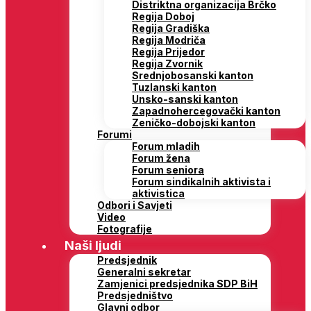
Distriktna organizacija Brčko
Regija Doboj
Regija Gradiška
Regija Modriča
Regija Prijedor
Regija Zvornik
Srednjobosanski kanton
Tuzlanski kanton
Unsko-sanski kanton
Zapadnohercegovački kanton
Zeničko-dobojski kanton
Forumi
Forum mladih
Forum žena
Forum seniora
Forum sindikalnih aktivista i
aktivistica
Odbori i Savjeti
Video
Fotografije
Naši ljudi
Predsjednik
Generalni sekretar
Zamjenici predsjednika SDP BiH
Predsjedništvo
Glavni odbor