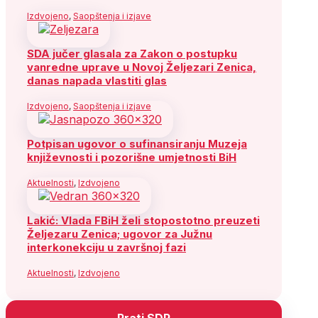
Izdvojeno
,
Saopštenja i izjave
SDA jučer glasala za Zakon o postupku
vanredne uprave u Novoj Željezari Zenica,
danas napada vlastiti glas
Izdvojeno
,
Saopštenja i izjave
Potpisan ugovor o sufinansiranju Muzeja
književnosti i pozorišne umjetnosti BiH
Aktuelnosti
,
Izdvojeno
Lakić: Vlada FBiH želi stopostotno preuzeti
Željezaru Zenica; ugovor za Južnu
interkonekciju u završnoj fazi
Aktuelnosti
,
Izdvojeno
Prati SDP