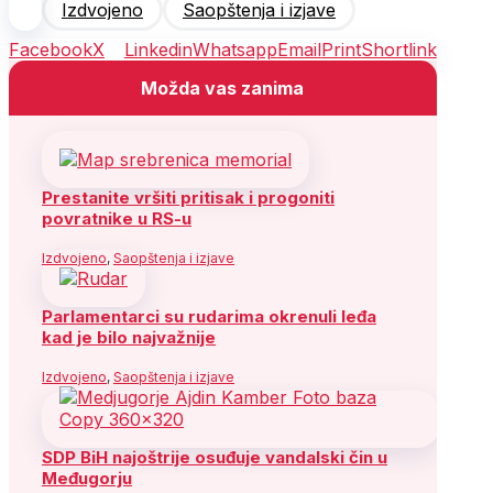
Izdvojeno
Saopštenja i izjave
Facebook
X
Linkedin
Whatsapp
Email
Print
Shortlink
Možda vas zanima
Prestanite vršiti pritisak i progoniti
povratnike u RS-u
Izdvojeno
,
Saopštenja i izjave
Parlamentarci su rudarima okrenuli leđa
kad je bilo najvažnije
Izdvojeno
,
Saopštenja i izjave
SDP BiH najoštrije osuđuje vandalski čin u
Međugorju