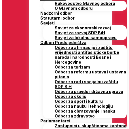
Rukovodstvo Glavnog odbora
O Glavnom odboru
Nadzorni odbor
Statutarni odbor
Savjeti
Savjet za ekonomski razvoj
Savjet za razvoj SDP BiH
Savjet za lokalnu samoupravu
Odbori Predsjedništva
Odbor za afirmaciju i zaštitu
vrijednosti antifašističke borbe
naroda i narodnosti Bosne i
Hercegovine
Odbor za turizam
Odbor za reformu ustava i ustavna
pitanja
Odbor za rad i socijalnu zaštitu
SDP BiH
Odbor za pravdu i državnu upravu
Odbor za okoliš
Odbor za sport i kulturu
Odbor za nauku i tehnologiju
Odbor za obrazovanje i nauku
Odbor za zdravstvo
Parlamentarci
Zastupnici u skupštinama kantona