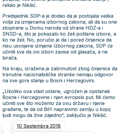
rekao je Nikšić.
Predsjednik SDP-a je dodao da je postojala velika
volja za izmjenama izbornog zakona, ali da su one
stopirane u Domu naroda od strane HDZ-a i
SNSD-a, što je pokazalo ko želi poštene izbore, a
ko ne želi. No, poručio je da i pored činjenice da
nisu usvojene izmjene Izbornog zakona, SDP će
učiniti sve da ovi izbori zavise od glasača, a ne
birača.
Na kraju, izražena je zabrinutost zbog činjenice da
trenutne nacionalističke stranke nemaju odgovor
na sve gore stanje u Bosni i Hercegovini.
„Ukoliko ova vlast ostane, ugrožen je opstanak
Bosne i Hercegovine i njen evropski put. Mi ćemo
učiniti sve što možemo za ovu državu i njene
građane, te da od BiH napravimo zemlju u kojoj
ljudi mogu da žive zajedno“, zaključio je Nikšić.
10 Septembra 2018