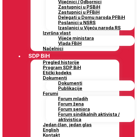
Vijećnici / Odbornici
Zastupnici u PSBiH
Zastupnici u PFBiH
Delegati u Domu naroda PFBiH
Poslanici u NSRS
Izaslanici u Vijeću naroda RS
Izvršna vlast
Vijeće ministara
Vlada FBiH
Načelnici
SDP BiH
Pregled historije
Program SDP BiH
Etički kodeks
Dokumenti
Dokumenti
Publikacije
Forumi
Forum mladih
Forum žena
Forum seniora
Forum sindikalnih aktivista /
aktivistica
Jedan član, jedan glas
English
Kontakt