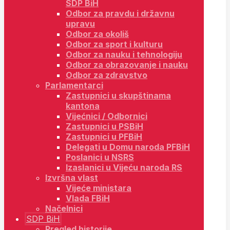
SDP BiH
Odbor za pravdu i državnu
upravu
Odbor za okoliš
Odbor za sport i kulturu
Odbor za nauku i tehnologiju
Odbor za obrazovanje i nauku
Odbor za zdravstvo
Parlamentarci
Zastupnici u skupštinama
kantona
Vijećnici / Odbornici
Zastupnici u PSBiH
Zastupnici u PFBiH
Delegati u Domu naroda PFBiH
Poslanici u NSRS
Izaslanici u Vijeću naroda RS
Izvršna vlast
Vijeće ministara
Vlada FBiH
Načelnici
SDP BiH
Pregled historije