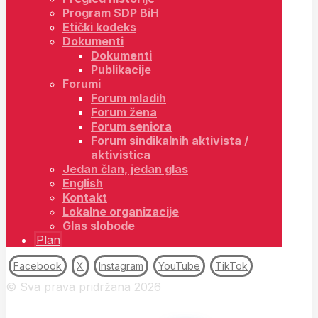
Program SDP BiH
Etički kodeks
Dokumenti
Dokumenti
Publikacije
Forumi
Forum mladih
Forum žena
Forum seniora
Forum sindikalnih aktivista /
aktivistica
Jedan član, jedan glas
English
Kontakt
Lokalne organizacije
Glas slobode
Plan
Facebook
X
Instagram
YouTube
TikTok
© Sva prava pridržana 2026