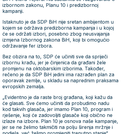
izbornom zakonu, Planu 10 i predizbornoj
kampanji.
Istaknuto je da SDP BiH nije sretan ambijentom u
kojem se održava predizborna kampanja i u kojoj
će se održati izbori, posebno zbog neusvajanja
izmjena Izbornog zakona BiH, koji bi omogućio
održavanje fer izbora.
Bez obzira na to, SDP će učiniti sve da spriječi
izbornu krađu, jer je činjenica da građani žele
promjenu na oktobarskim izborima. Također,
rečeno je da SDP BiH jedini ima razrađen plan za
oporavak zemlje, u skladu sa naprednim praksama
evropskih zemalja.
„Evidentno je da raste broj građana, koji kažu da
će glasati. Sve ćemo učiniti da probudimo nadu
kod takvih glasača, jer imamo Plan 10, program i
rješenje, koji će zadovoljiti glasače koji obično ne
izlaze na izbore. Plan 10 je osnova naše kampanje,
jer se ne želimo takmičiti na polju širenja mržnje i
podjela, već želimo promijeniti trenutno stanje“,