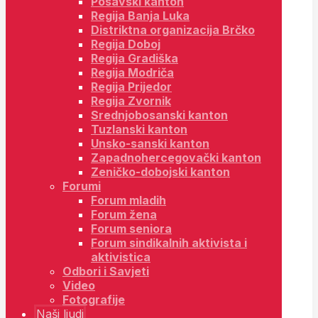
Posavski kanton
Regija Banja Luka
Distriktna organizacija Brčko
Regija Doboj
Regija Gradiška
Regija Modriča
Regija Prijedor
Regija Zvornik
Srednjobosanski kanton
Tuzlanski kanton
Unsko-sanski kanton
Zapadnohercegovački kanton
Zeničko-dobojski kanton
Forumi
Forum mladih
Forum žena
Forum seniora
Forum sindikalnih aktivista i
aktivistica
Odbori i Savjeti
Video
Fotografije
Naši ljudi