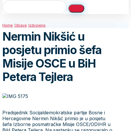
Home
Objave
Izdvojeno
Nermin Nikšić u
posjetu primio šefa
Misije OSCE u BiH
Petera Tejlera
Predsjednik Socijaldemokratske partije Bosne i
Hercegovine Nermin Nikšić primio je u posjetu
šefa Izborne posmatračke Misije OSCE/ODIHR u
BiH Petera Tejlera. Na sastanku se razgovaralo o