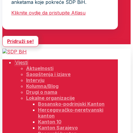
anketama koje pokreće SDP BiH.
Kliknite ovdje da pristupite Atlasu
Pridruži se!
Vijesti
Aktuelnosti
Saopštenja i izjave
Intervju
Kolumna/Blog
Drugi o nama
Lokalne organizacije
Bosansko-podrinjski Kanton
Hercegovačko-neretvanski
kanton
Kanton 10
Kanton Sarajevo