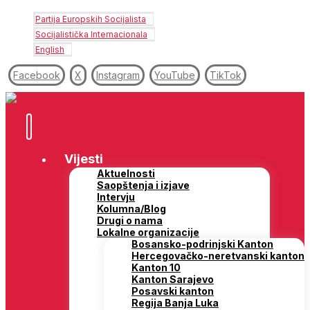
Partija Europskih Socijalista
Socijalistička Internacionala
English
Facebook
X
Instagram
YouTube
TikTok
Vijesti
Aktuelnosti
Saopštenja i izjave
Intervju
Kolumna/Blog
Drugi o nama
Lokalne organizacije
Bosansko-podrinjski Kanton
Hercegovačko-neretvanski kanton
Kanton 10
Kanton Sarajevo
Posavski kanton
Regija Banja Luka