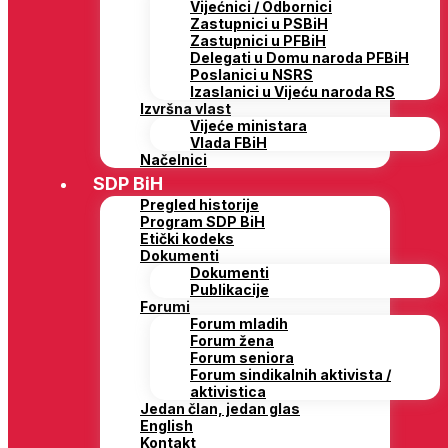
Vijećnici / Odbornici
Zastupnici u PSBiH
Zastupnici u PFBiH
Delegati u Domu naroda PFBiH
Poslanici u NSRS
Izaslanici u Vijeću naroda RS
Izvršna vlast
Vijeće ministara
Vlada FBiH
Načelnici
SDP BiH
Pregled historije
Program SDP BiH
Etički kodeks
Dokumenti
Dokumenti
Publikacije
Forumi
Forum mladih
Forum žena
Forum seniora
Forum sindikalnih aktivista /
aktivistica
Jedan član, jedan glas
English
Kontakt