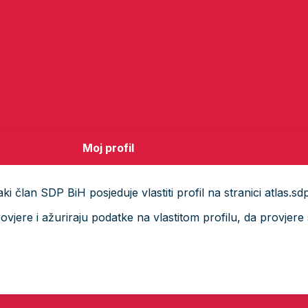
Moj profil
i član SDP BiH posjeduje vlastiti profil na stranici atlas.sd
ere i ažuriraju podatke na vlastitom profilu, da provjere s