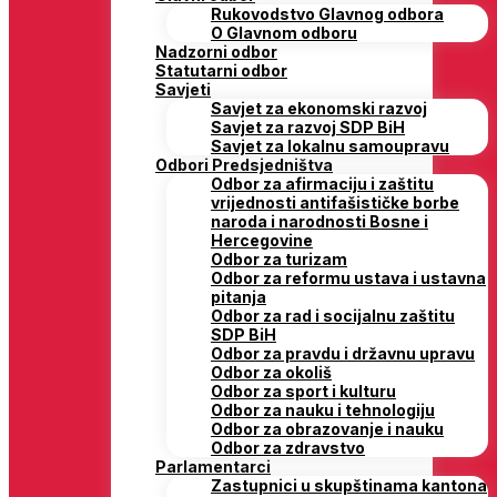
Rukovodstvo Glavnog odbora
O Glavnom odboru
Nadzorni odbor
Statutarni odbor
Savjeti
Savjet za ekonomski razvoj
Savjet za razvoj SDP BiH
Savjet za lokalnu samoupravu
Odbori Predsjedništva
Odbor za afirmaciju i zaštitu
vrijednosti antifašističke borbe
naroda i narodnosti Bosne i
Hercegovine
Odbor za turizam
Odbor za reformu ustava i ustavna
pitanja
Odbor za rad i socijalnu zaštitu
SDP BiH
Odbor za pravdu i državnu upravu
Odbor za okoliš
Odbor za sport i kulturu
Odbor za nauku i tehnologiju
Odbor za obrazovanje i nauku
Odbor za zdravstvo
Parlamentarci
Zastupnici u skupštinama kantona