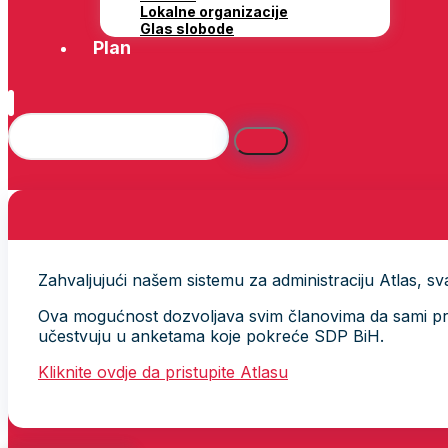
Lokalne organizacije
Glas slobode
Plan
Zahvaljujući našem sistemu za administraciju Atlas, svak
Ova mogućnost dozvoljava svim članovima da sami provj
učestvuju u anketama koje pokreće SDP BiH.
Kliknite ovdje da pristupite Atlasu