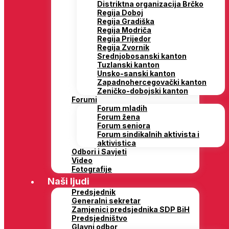
Distriktna organizacija Brčko
Regija Doboj
Regija Gradiška
Regija Modriča
Regija Prijedor
Regija Zvornik
Srednjobosanski kanton
Tuzlanski kanton
Unsko-sanski kanton
Zapadnohercegovački kanton
Zeničko-dobojski kanton
Forumi
Forum mladih
Forum žena
Forum seniora
Forum sindikalnih aktivista i
aktivistica
Odbori i Savjeti
Video
Fotografije
Naši ljudi
Predsjednik
Generalni sekretar
Zamjenici predsjednika SDP BiH
Predsjedništvo
Glavni odbor