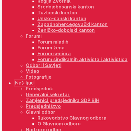
Regija Zvornik
Srednjobosanski kanton
Tuzlanski kanton
Unsko-sanski kanton
Zapadnohercegovački kanton
Zeničko-dobojski kanton
Forumi
Forum mladih
Forum žena
Forum seniora
Forum sindikalnih aktivista i aktivistica
Odbori i Savjeti
Video
Fotografije
Naši ljudi
Predsjednik
Generalni sekretar
Zamjenici predsjednika SDP BiH
Predsjedništvo
Glavni odbor
Rukovodstvo Glavnog odbora
O Glavnom odboru
Nadzorni odbor