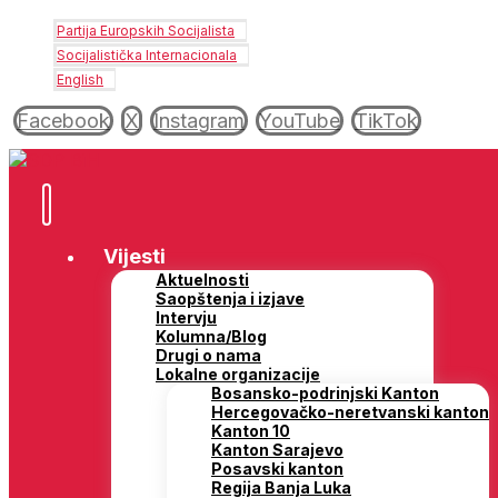
Partija Europskih Socijalista
Socijalistička Internacionala
English
Facebook
X
Instagram
YouTube
TikTok
Vijesti
Aktuelnosti
Saopštenja i izjave
Intervju
Kolumna/Blog
Drugi o nama
Lokalne organizacije
Bosansko-podrinjski Kanton
Hercegovačko-neretvanski kanton
Kanton 10
Kanton Sarajevo
Posavski kanton
Regija Banja Luka