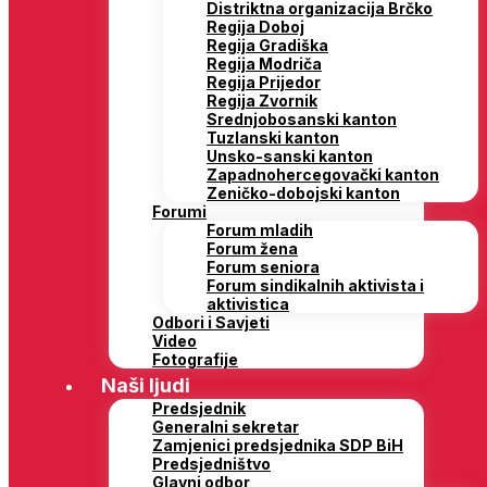
Distriktna organizacija Brčko
Regija Doboj
Regija Gradiška
Regija Modriča
Regija Prijedor
Regija Zvornik
Srednjobosanski kanton
Tuzlanski kanton
Unsko-sanski kanton
Zapadnohercegovački kanton
Zeničko-dobojski kanton
Forumi
Forum mladih
Forum žena
Forum seniora
Forum sindikalnih aktivista i
aktivistica
Odbori i Savjeti
Video
Fotografije
Naši ljudi
Predsjednik
Generalni sekretar
Zamjenici predsjednika SDP BiH
Predsjedništvo
Glavni odbor