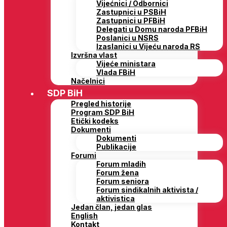
Vijećnici / Odbornici
Zastupnici u PSBiH
Zastupnici u PFBiH
Delegati u Domu naroda PFBiH
Poslanici u NSRS
Izaslanici u Vijeću naroda RS
Izvršna vlast
Vijeće ministara
Vlada FBiH
Načelnici
SDP BiH
Pregled historije
Program SDP BiH
Etički kodeks
Dokumenti
Dokumenti
Publikacije
Forumi
Forum mladih
Forum žena
Forum seniora
Forum sindikalnih aktivista /
aktivistica
Jedan član, jedan glas
English
Kontakt