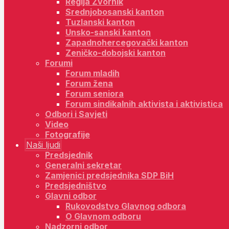
Regija Zvornik
Srednjobosanski kanton
Tuzlanski kanton
Unsko-sanski kanton
Zapadnohercegovački kanton
Zeničko-dobojski kanton
Forumi
Forum mladih
Forum žena
Forum seniora
Forum sindikalnih aktivista i aktivistica
Odbori i Savjeti
Video
Fotografije
Naši ljudi
Predsjednik
Generalni sekretar
Zamjenici predsjednika SDP BiH
Predsjedništvo
Glavni odbor
Rukovodstvo Glavnog odbora
O Glavnom odboru
Nadzorni odbor