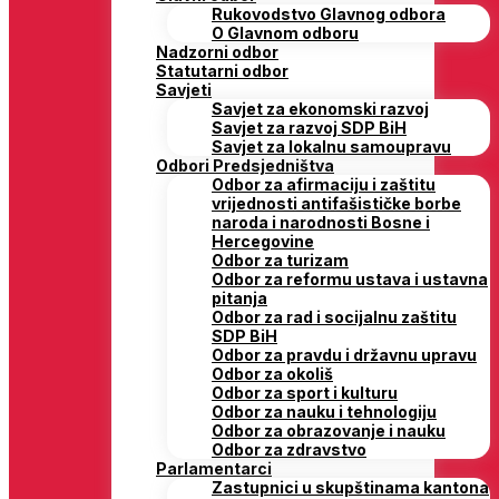
Rukovodstvo Glavnog odbora
O Glavnom odboru
Nadzorni odbor
Statutarni odbor
Savjeti
Savjet za ekonomski razvoj
Savjet za razvoj SDP BiH
Savjet za lokalnu samoupravu
Odbori Predsjedništva
Odbor za afirmaciju i zaštitu
vrijednosti antifašističke borbe
naroda i narodnosti Bosne i
Hercegovine
Odbor za turizam
Odbor za reformu ustava i ustavna
pitanja
Odbor za rad i socijalnu zaštitu
SDP BiH
Odbor za pravdu i državnu upravu
Odbor za okoliš
Odbor za sport i kulturu
Odbor za nauku i tehnologiju
Odbor za obrazovanje i nauku
Odbor za zdravstvo
Parlamentarci
Zastupnici u skupštinama kantona