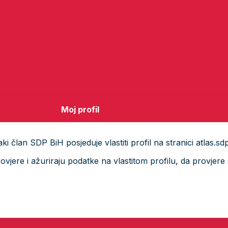
Moj profil
i član SDP BiH posjeduje vlastiti profil na stranici atlas.sd
ere i ažuriraju podatke na vlastitom profilu, da provjere s