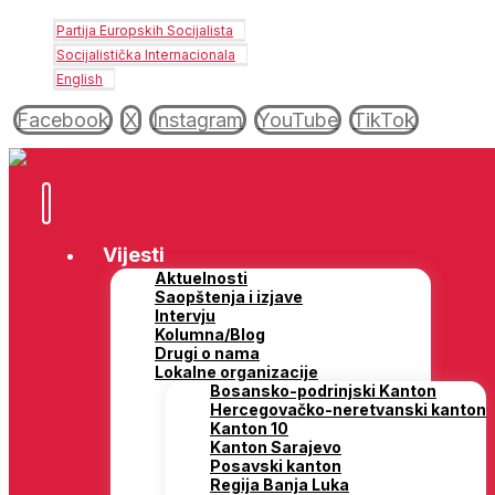
Partija Europskih Socijalista
Socijalistička Internacionala
English
Facebook
X
Instagram
YouTube
TikTok
Vijesti
Aktuelnosti
Saopštenja i izjave
Intervju
Kolumna/Blog
Drugi o nama
Lokalne organizacije
Bosansko-podrinjski Kanton
Hercegovačko-neretvanski kanton
Kanton 10
Kanton Sarajevo
Posavski kanton
Regija Banja Luka