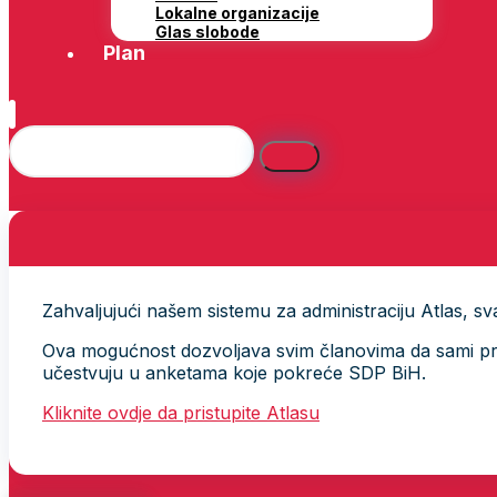
Lokalne organizacije
Glas slobode
Plan
Zahvaljujući našem sistemu za administraciju Atlas, svak
Ova mogućnost dozvoljava svim članovima da sami provj
učestvuju u anketama koje pokreće SDP BiH.
Kliknite ovdje da pristupite Atlasu