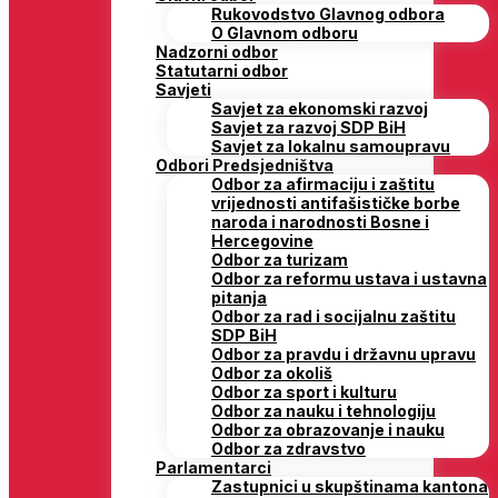
Rukovodstvo Glavnog odbora
O Glavnom odboru
Nadzorni odbor
Statutarni odbor
Savjeti
Savjet za ekonomski razvoj
Savjet za razvoj SDP BiH
Savjet za lokalnu samoupravu
Odbori Predsjedništva
Odbor za afirmaciju i zaštitu
vrijednosti antifašističke borbe
naroda i narodnosti Bosne i
Hercegovine
Odbor za turizam
Odbor za reformu ustava i ustavna
pitanja
Odbor za rad i socijalnu zaštitu
SDP BiH
Odbor za pravdu i državnu upravu
Odbor za okoliš
Odbor za sport i kulturu
Odbor za nauku i tehnologiju
Odbor za obrazovanje i nauku
Odbor za zdravstvo
Parlamentarci
Zastupnici u skupštinama kantona