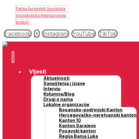
Partija Europskih Socijalista
Socijalistička Internacionala
English
Facebook
X
Instagram
YouTube
TikTok
Vijesti
Aktuelnosti
Saopštenja i izjave
Intervju
Kolumna/Blog
Drugi o nama
Lokalne organizacije
Bosansko-podrinjski Kanton
Hercegovačko-neretvanski kanton
Kanton 10
Kanton Sarajevo
Posavski kanton
Regija Banja Luka