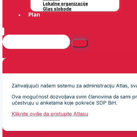
Lokalne organizacije
Glas slobode
Plan
Zahvaljujući našem sistemu za administraciju Atlas, svak
Ova mogućnost dozvoljava svim članovima da sami provj
učestvuju u anketama koje pokreće SDP BiH.
Kliknite ovdje da pristupite Atlasu