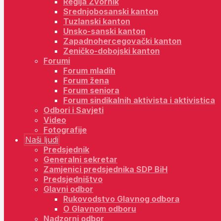
Regija Zvornik
Srednjobosanski kanton
Tuzlanski kanton
Unsko-sanski kanton
Zapadnohercegovački kanton
Zeničko-dobojski kanton
Forumi
Forum mladih
Forum žena
Forum seniora
Forum sindikalnih aktivista i aktivistica
Odbori i Savjeti
Video
Fotografije
Naši ljudi
Predsjednik
Generalni sekretar
Zamjenici predsjednika SDP BiH
Predsjedništvo
Glavni odbor
Rukovodstvo Glavnog odbora
O Glavnom odboru
Nadzorni odbor