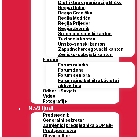
Distriktna organizacija Brčko
Regija Doboj
Regija Gradiška
Regija Modriča
Regija Prijedor
Regija Zvornik
Srednjobosanski kanton
Tuzlanski kanton
Unsko-sanski kanton
Zapadnohercegovački kanton
Zeničko-dobojski kanton
Forumi
Forum mladih
Forum žena
Forum seniora
Forum sindikalnih aktivista i
aktivistica
Odbori i Savjeti
Video
Fotografije
Naši ljudi
Predsjednik
Generalni sekretar
Zamjenici predsjednika SDP BiH
Predsjedništvo
Glavni odbor