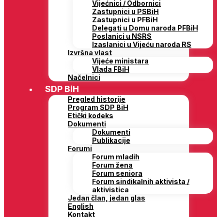
Vijećnici / Odbornici
Zastupnici u PSBiH
Zastupnici u PFBiH
Delegati u Domu naroda PFBiH
Poslanici u NSRS
Izaslanici u Vijeću naroda RS
Izvršna vlast
Vijeće ministara
Vlada FBiH
Načelnici
SDP BiH
Pregled historije
Program SDP BiH
Etički kodeks
Dokumenti
Dokumenti
Publikacije
Forumi
Forum mladih
Forum žena
Forum seniora
Forum sindikalnih aktivista /
aktivistica
Jedan član, jedan glas
English
Kontakt