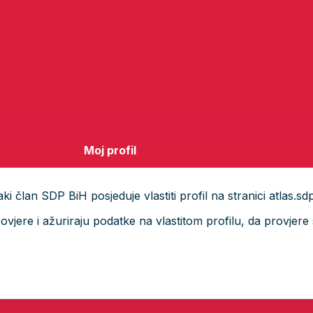
Moj profil
i član SDP BiH posjeduje vlastiti profil na stranici atlas.sd
ere i ažuriraju podatke na vlastitom profilu, da provjere s