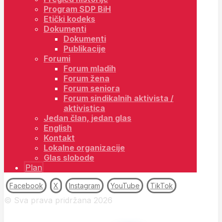
Program SDP BiH
Etički kodeks
Dokumenti
Dokumenti
Publikacije
Forumi
Forum mladih
Forum žena
Forum seniora
Forum sindikalnih aktivista /
aktivistica
Jedan član, jedan glas
English
Kontakt
Lokalne organizacije
Glas slobode
Plan
Facebook
X
Instagram
YouTube
TikTok
© Sva prava pridržana 2026