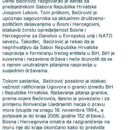
Denis Bećirović razgovarao je danas sa
predsjednikom Sabora Republike Hrvatske
Josipom Lekom. Tom prilikom, Bećirović je
upoznao sagovornika sa aktuelnim društveno-
političkim dešavanjima u Bosni i Hercegovini,
istakavši čvrstu opredjeljenost Bosne i
Hercegovine za članstvo u Evropskoj uniji i NATO
savezu. Također, Bećirović je rekao da je
neprihvatljivo da Sabor Republike Hrvatske
raspravlja o formiranju trećeg entiteta u BiH. BiH je
suverena i nezavisna država i neće dozvoliti da se
o njenim unutrašnjim pitanjima raspravlja u
susjednim državama.
Tokom sastanka, Bećirović posebno je istakao
važnost ratificiranja Ugovora o granici između BiH
i Republike Hrvatske. Rješavanje pitanja granice,
prema ocjeni Bećirovića, tijesno je povezano i za
primjenu Konvencije Ujedinjenih nacija o pravu
mora (stupila na snagu 16. novembra 1994., a
potpisale je do kraja 2006. godine 152 države.).
Bosna i Hercegovina smatra da razgraničenje na
moru nije do kraja okončano kako to predviđa