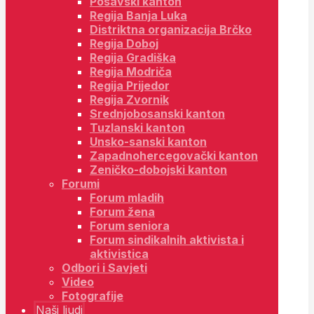
Posavski kanton
Regija Banja Luka
Distriktna organizacija Brčko
Regija Doboj
Regija Gradiška
Regija Modriča
Regija Prijedor
Regija Zvornik
Srednjobosanski kanton
Tuzlanski kanton
Unsko-sanski kanton
Zapadnohercegovački kanton
Zeničko-dobojski kanton
Forumi
Forum mladih
Forum žena
Forum seniora
Forum sindikalnih aktivista i
aktivistica
Odbori i Savjeti
Video
Fotografije
Naši ljudi