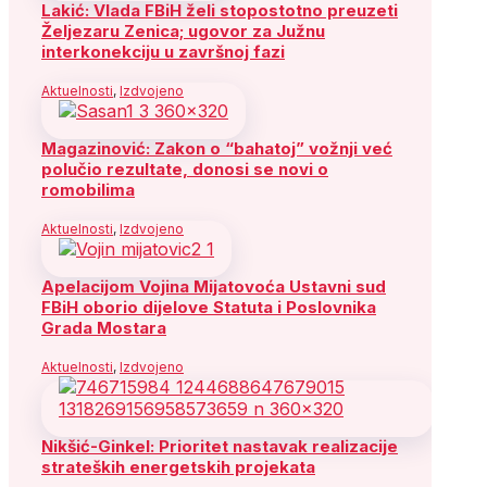
Lakić: Vlada FBiH želi stopostotno preuzeti
Željezaru Zenica; ugovor za Južnu
interkonekciju u završnoj fazi
Aktuelnosti
,
Izdvojeno
Magazinović: Zakon o “bahatoj” vožnji već
polučio rezultate, donosi se novi o
romobilima
Aktuelnosti
,
Izdvojeno
Apelacijom Vojina Mijatovoća Ustavni sud
FBiH oborio dijelove Statuta i Poslovnika
Grada Mostara
Aktuelnosti
,
Izdvojeno
Nikšić-Ginkel: Prioritet nastavak realizacije
strateških energetskih projekata