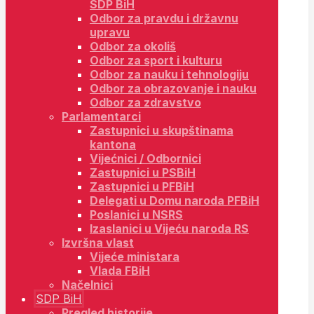
SDP BiH
Odbor za pravdu i državnu
upravu
Odbor za okoliš
Odbor za sport i kulturu
Odbor za nauku i tehnologiju
Odbor za obrazovanje i nauku
Odbor za zdravstvo
Parlamentarci
Zastupnici u skupštinama
kantona
Vijećnici / Odbornici
Zastupnici u PSBiH
Zastupnici u PFBiH
Delegati u Domu naroda PFBiH
Poslanici u NSRS
Izaslanici u Vijeću naroda RS
Izvršna vlast
Vijeće ministara
Vlada FBiH
Načelnici
SDP BiH
Pregled historije