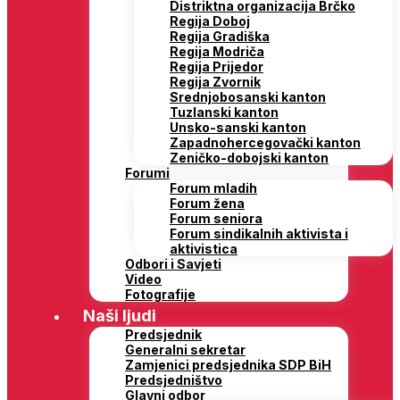
Distriktna organizacija Brčko
Regija Doboj
Regija Gradiška
Regija Modriča
Regija Prijedor
Regija Zvornik
Srednjobosanski kanton
Tuzlanski kanton
Unsko-sanski kanton
Zapadnohercegovački kanton
Zeničko-dobojski kanton
Forumi
Forum mladih
Forum žena
Forum seniora
Forum sindikalnih aktivista i
aktivistica
Odbori i Savjeti
Video
Fotografije
Naši ljudi
Predsjednik
Generalni sekretar
Zamjenici predsjednika SDP BiH
Predsjedništvo
Glavni odbor