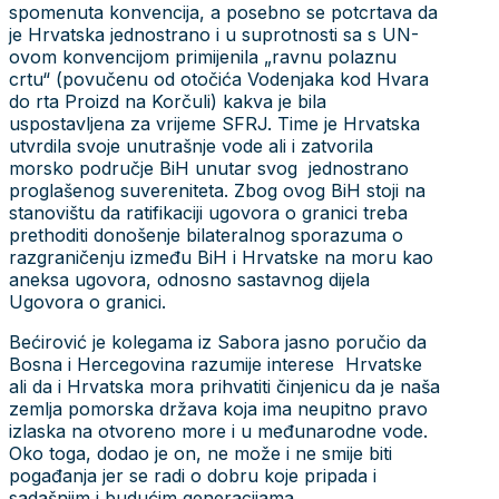
spomenuta konvencija, a posebno se potcrtava da
je Hrvatska jednostrano i u suprotnosti sa s UN-
ovom konvencijom primijenila „ravnu polaznu
crtu“ (povučenu od otočića Vodenjaka kod Hvara
do rta Proizd na Korčuli) kakva je bila
uspostavljena za vrijeme SFRJ. Time je Hrvatska
utvrdila svoje unutrašnje vode ali i zatvorila
morsko područje BiH unutar svog jednostrano
proglašenog suvereniteta. Zbog ovog BiH stoji na
stanovištu da ratifikaciji ugovora o granici treba
prethoditi donošenje bilateralnog sporazuma o
razgraničenju između BiH i Hrvatske na moru kao
aneksa ugovora, odnosno sastavnog dijela
Ugovora o granici.
Bećirović je kolegama iz Sabora jasno poručio da
Bosna i Hercegovina razumije interese Hrvatske
ali da i Hrvatska mora prihvatiti činjenicu da je naša
zemlja pomorska država koja ima neupitno pravo
izlaska na otvoreno more i u međunarodne vode.
Oko toga, dodao je on, ne može i ne smije biti
pogađanja jer se radi o dobru koje pripada i
sadašnjim i budućim generacijama .