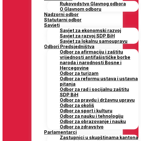
Rukovodstvo Glavnog odbora
O Glavnom odboru
Nadzorni odbor
Statutarni odbor
Savjeti
Savjet za ekonomski razvoj
Savjet za razvoj SDP BiH
Savjet za lokalnu samoupravu
Odbori Predsjedništva
Odbor za afirmaciju i zaštitu
vrijednosti antifašističke borbe
naroda i narodnosti Bosne i
Hercegovine
Odbor za turizam
Odbor za reformu ustava i ustavna
pitanja
Odbor za rad i socijalnu zaštitu
SDP BiH
Odbor za pravdu i državnu upravu
Odbor za okoliš
Odbor za sport i kulturu
Odbor za nauku i tehnologiju
Odbor za obrazovanje i nauku
Odbor za zdravstvo
Parlamentarci
Zastupnici u skupštinama kantona