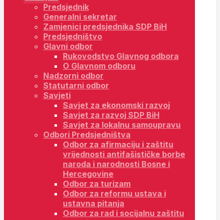
Predsjednik
Generalni sekretar
Zamjenici predsjednika SDP BiH
Predsjedništvo
Glavni odbor
Rukovodstvo Glavnog odbora
O Glavnom odboru
Nadzorni odbor
Statutarni odbor
Savjeti
Savjet za ekonomski razvoj
Savjet za razvoj SDP BiH
Savjet za lokalnu samoupravu
Odbori Predsjedništva
Odbor za afirmaciju i zaštitu
vrijednosti antifašističke borbe
naroda i narodnosti Bosne i
Hercegovine
Odbor za turizam
Odbor za reformu ustava i
ustavna pitanja
Odbor za rad i socijalnu zaštitu