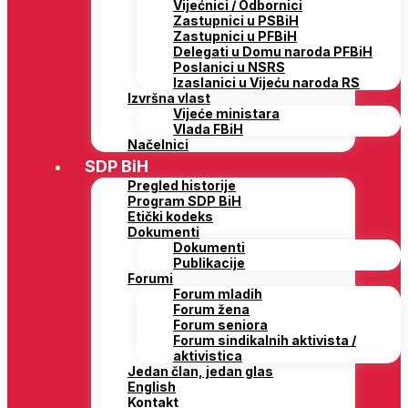
Vijećnici / Odbornici
Zastupnici u PSBiH
Zastupnici u PFBiH
Delegati u Domu naroda PFBiH
Poslanici u NSRS
Izaslanici u Vijeću naroda RS
Izvršna vlast
Vijeće ministara
Vlada FBiH
Načelnici
SDP BiH
Pregled historije
Program SDP BiH
Etički kodeks
Dokumenti
Dokumenti
Publikacije
Forumi
Forum mladih
Forum žena
Forum seniora
Forum sindikalnih aktivista /
aktivistica
Jedan član, jedan glas
English
Kontakt