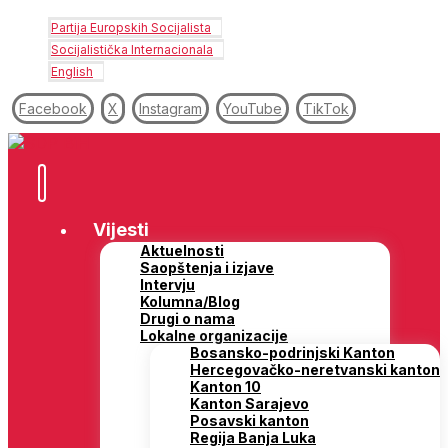
Partija Europskih Socijalista
Socijalistička Internacionala
English
Facebook
X
Instagram
YouTube
TikTok
Vijesti
Aktuelnosti
Saopštenja i izjave
Intervju
Kolumna/Blog
Drugi o nama
Lokalne organizacije
Bosansko-podrinjski Kanton
Hercegovačko-neretvanski kanton
Kanton 10
Kanton Sarajevo
Posavski kanton
Regija Banja Luka