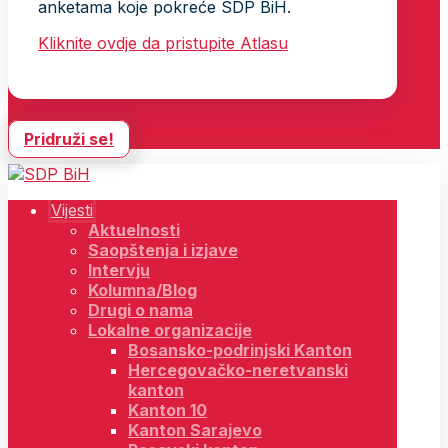
anketama koje pokreće SDP BiH.
Kliknite ovdje da pristupite Atlasu
Pridruži se!
Vijesti
Aktuelnosti
Saopštenja i izjave
Intervju
Kolumna/Blog
Drugi o nama
Lokalne organizacije
Bosansko-podrinjski Kanton
Hercegovačko-neretvanski
kanton
Kanton 10
Kanton Sarajevo