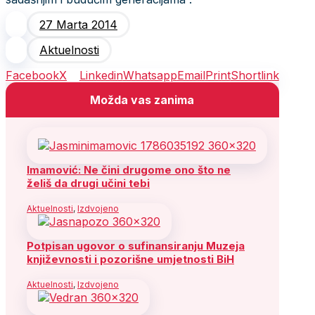
27 Marta 2014
Aktuelnosti
Facebook
X
Linkedin
Whatsapp
Email
Print
Shortlink
Možda vas zanima
Imamović: Ne čini drugome ono što ne
želiš da drugi učini tebi
Aktuelnosti
,
Izdvojeno
Potpisan ugovor o sufinansiranju Muzeja
književnosti i pozorišne umjetnosti BiH
Aktuelnosti
,
Izdvojeno