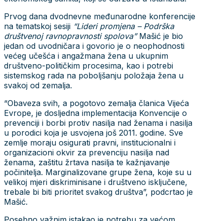
Prvog dana dvodnevne međunarodne konferencije
na tematskoj sesiji
“Lideri promjena – Podrška
društvenoj ravnopravnosti spolova”
Mašić je bio
jedan od uvodničara i govorio je o neophodnosti
većeg učešća i angažmana žena u ukupnim
društveno-političkim procesima, kao i potrebi
sistemskog rada na poboljšanju položaja žena u
svakoj od zemalja.
“Obaveza svih, a pogotovo zemalja članica Vijeća
Evrope, je dosljedna implementacija Konvencije o
prevenciji i borbi protiv nasilja nad ženama i nasilja
u porodici koja je usvojena još 2011. godine. Sve
zemlje moraju osigurati pravni, institucionalni i
organizacioni okvir za prevenciju nasilja nad
ženama, zaštitu žrtava nasilja te kažnjavanje
počinitelja. Marginalizovane grupe žena, koje su u
velikoj mjeri diskriminisane i društveno isključene,
trebale bi biti prioritet svakog društva”, podcrtao je
Mašić.
Posebno važnim istakao je potrebu za većom