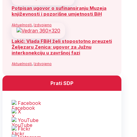
Potpisan ugovor o sufinansiranju Muzeja
književnosti i pozorišne umjetnosti BiH
Aktuelnosti
,
Izdvojeno
Lakić: Vlada FBiH želi stopostotno preuzeti
Željezaru Zenica; ugovor za Južnu
interkonekciju u završnoj fazi
Aktuelnosti
,
Izdvojeno
Prati SDP
Facebook
X
YouTube
Flickr