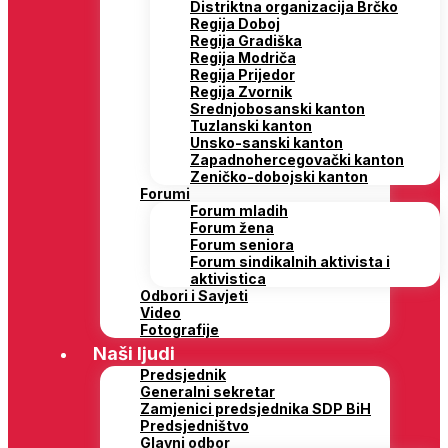
Distriktna organizacija Brčko
Regija Doboj
Regija Gradiška
Regija Modriča
Regija Prijedor
Regija Zvornik
Srednjobosanski kanton
Tuzlanski kanton
Unsko-sanski kanton
Zapadnohercegovački kanton
Zeničko-dobojski kanton
Forumi
Forum mladih
Forum žena
Forum seniora
Forum sindikalnih aktivista i
aktivistica
Odbori i Savjeti
Video
Fotografije
Naši ljudi
Predsjednik
Generalni sekretar
Zamjenici predsjednika SDP BiH
Predsjedništvo
Glavni odbor