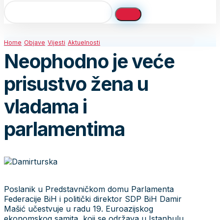
Home
Objave
Vijesti
Aktuelnosti
Neophodno je veće
prisustvo žena u
vladama i
parlamentima
Poslanik u Predstavničkom domu Parlamenta
Federacije BiH i politički direktor SDP BiH Damir
Mašić učestvuje u radu 19. Euroazijskog
ekonomskog samita, koji se održava u Istanbulu.