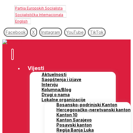
Partija Europskih Socijalista
Socijalistička Internacionala
English
Facebook
X
Instagram
YouTube
TikTok
Vijesti
Aktuelnosti
Saopštenja i izjave
Intervju
Kolumna/Blog
Drugi o nama
Lokalne organizacije
Bosansko-podrinjski Kanton
Hercegovačko-neretvanski kanton
Kanton 10
Kanton Sarajevo
Posavski kanton
Regija Banja Luka