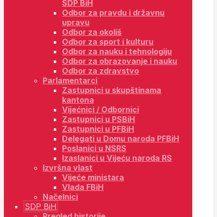
SDP BiH
Odbor za pravdu i državnu
upravu
Odbor za okoliš
Odbor za sport i kulturu
Odbor za nauku i tehnologiju
Odbor za obrazovanje i nauku
Odbor za zdravstvo
Parlamentarci
Zastupnici u skupštinama
kantona
Vijećnici / Odbornici
Zastupnici u PSBiH
Zastupnici u PFBiH
Delegati u Domu naroda PFBiH
Poslanici u NSRS
Izaslanici u Vijeću naroda RS
Izvršna vlast
Vijeće ministara
Vlada FBiH
Načelnici
SDP BiH
Pregled historije