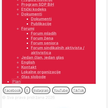
Program SDP BiH
Etički kodeks
Dokumenti
Dokumenti
Publikacije
Forumi
Forum mladih
Forum žena
Forum seniora
Forum sindikalnih aktivista /
aktivistica
Jedan član, jedan glas
English
Kontakt
Lokalne organizacije
Glas slobode
Plan
Facebook
X
Instagram
YouTube
TikTok
© Sva prava pridržana 2026