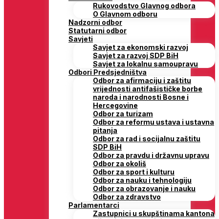
Rukovodstvo Glavnog odbora
O Glavnom odboru
Nadzorni odbor
Statutarni odbor
Savjeti
Savjet za ekonomski razvoj
Savjet za razvoj SDP BiH
Savjet za lokalnu samoupravu
Odbori Predsjedništva
Odbor za afirmaciju i zaštitu
vrijednosti antifašističke borbe
naroda i narodnosti Bosne i
Hercegovine
Odbor za turizam
Odbor za reformu ustava i ustavna
pitanja
Odbor za rad i socijalnu zaštitu
SDP BiH
Odbor za pravdu i državnu upravu
Odbor za okoliš
Odbor za sport i kulturu
Odbor za nauku i tehnologiju
Odbor za obrazovanje i nauku
Odbor za zdravstvo
Parlamentarci
Zastupnici u skupštinama kantona