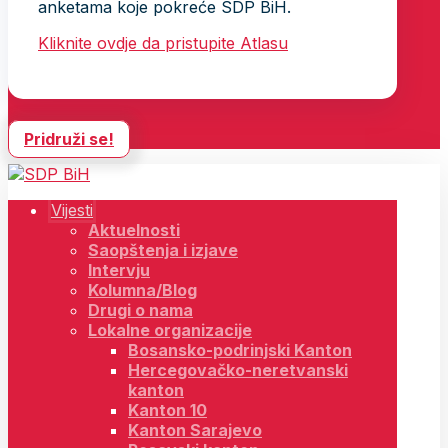
anketama koje pokreće SDP BiH.
Kliknite ovdje da pristupite Atlasu
Pridruži se!
Vijesti
Aktuelnosti
Saopštenja i izjave
Intervju
Kolumna/Blog
Drugi o nama
Lokalne organizacije
Bosansko-podrinjski Kanton
Hercegovačko-neretvanski
kanton
Kanton 10
Kanton Sarajevo