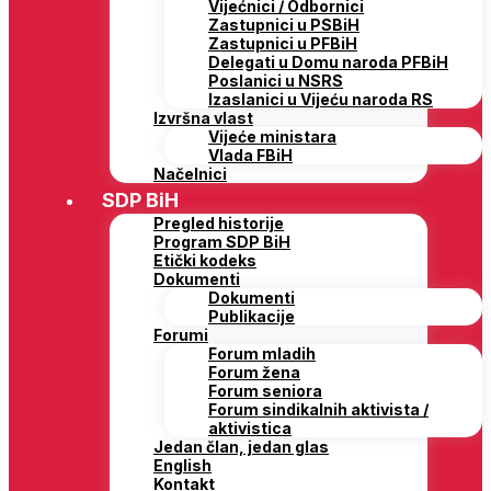
Vijećnici / Odbornici
Zastupnici u PSBiH
Zastupnici u PFBiH
Delegati u Domu naroda PFBiH
Poslanici u NSRS
Izaslanici u Vijeću naroda RS
Izvršna vlast
Vijeće ministara
Vlada FBiH
Načelnici
SDP BiH
Pregled historije
Program SDP BiH
Etički kodeks
Dokumenti
Dokumenti
Publikacije
Forumi
Forum mladih
Forum žena
Forum seniora
Forum sindikalnih aktivista /
aktivistica
Jedan član, jedan glas
English
Kontakt