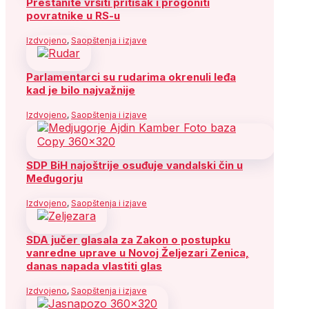
Prestanite vršiti pritisak i progoniti
povratnike u RS-u
Izdvojeno
,
Saopštenja i izjave
Parlamentarci su rudarima okrenuli leđa
kad je bilo najvažnije
Izdvojeno
,
Saopštenja i izjave
SDP BiH najoštrije osuđuje vandalski čin u
Međugorju
Izdvojeno
,
Saopštenja i izjave
SDA jučer glasala za Zakon o postupku
vanredne uprave u Novoj Željezari Zenica,
danas napada vlastiti glas
Izdvojeno
,
Saopštenja i izjave