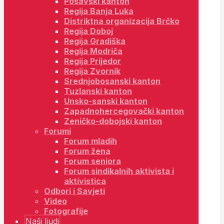
Posavski kanton
Regija Banja Luka
Distriktna organizacija Brčko
Regija Doboj
Regija Gradiška
Regija Modriča
Regija Prijedor
Regija Zvornik
Srednjobosanski kanton
Tuzlanski kanton
Unsko-sanski kanton
Zapadnohercegovački kanton
Zeničko-dobojski kanton
Forumi
Forum mladih
Forum žena
Forum seniora
Forum sindikalnih aktivista i
aktivistica
Odbori i Savjeti
Video
Fotografije
Naši ljudi