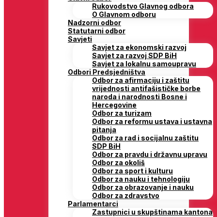
Rukovodstvo Glavnog odbora
O Glavnom odboru
Nadzorni odbor
Statutarni odbor
Savjeti
Savjet za ekonomski razvoj
Savjet za razvoj SDP BiH
Savjet za lokalnu samoupravu
Odbori Predsjedništva
Odbor za afirmaciju i zaštitu
vrijednosti antifašističke borbe
naroda i narodnosti Bosne i
Hercegovine
Odbor za turizam
Odbor za reformu ustava i ustavna
pitanja
Odbor za rad i socijalnu zaštitu
SDP BiH
Odbor za pravdu i državnu upravu
Odbor za okoliš
Odbor za sport i kulturu
Odbor za nauku i tehnologiju
Odbor za obrazovanje i nauku
Odbor za zdravstvo
Parlamentarci
Zastupnici u skupštinama kantona