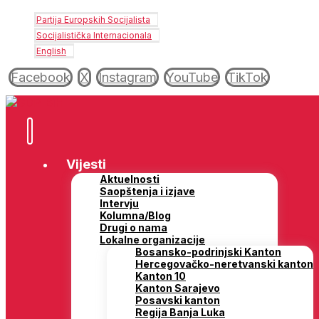
Partija Europskih Socijalista
Socijalistička Internacionala
English
Facebook
X
Instagram
YouTube
TikTok
Vijesti
Aktuelnosti
Saopštenja i izjave
Intervju
Kolumna/Blog
Drugi o nama
Lokalne organizacije
Bosansko-podrinjski Kanton
Hercegovačko-neretvanski kanton
Kanton 10
Kanton Sarajevo
Posavski kanton
Regija Banja Luka