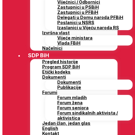
Vijećnici / Odbornici
Zastupnici u PSBiH
Zastupnici u PFBiH
Delegati u Domu naroda PFBiH
Poslanici u NSRS
Izaslanici u Vijeću naroda RS
Izvršna vlast
Vijeće ministara
Vlada FBiH
Načelnici
SDP BiH
Pregled historije
Program SDP BiH
Etički kodeks
Dokumenti
Dokumenti
Publikacije
Forumi
Forum mladih
Forum žena
Forum seniora
Forum sindikalnih aktivista /
aktivistica
Jedan član, jedan glas
English
Kontakt