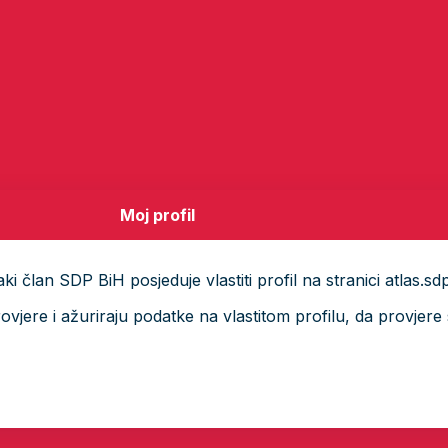
Moj profil
i član SDP BiH posjeduje vlastiti profil na stranici atlas.sd
ere i ažuriraju podatke na vlastitom profilu, da provjere s