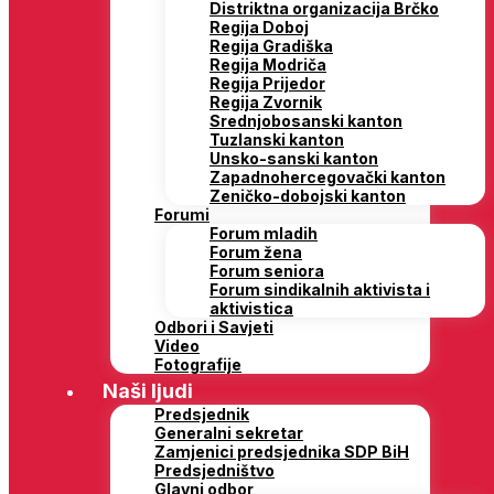
Distriktna organizacija Brčko
Regija Doboj
Regija Gradiška
Regija Modriča
Regija Prijedor
Regija Zvornik
Srednjobosanski kanton
Tuzlanski kanton
Unsko-sanski kanton
Zapadnohercegovački kanton
Zeničko-dobojski kanton
Forumi
Forum mladih
Forum žena
Forum seniora
Forum sindikalnih aktivista i
aktivistica
Odbori i Savjeti
Video
Fotografije
Naši ljudi
Predsjednik
Generalni sekretar
Zamjenici predsjednika SDP BiH
Predsjedništvo
Glavni odbor