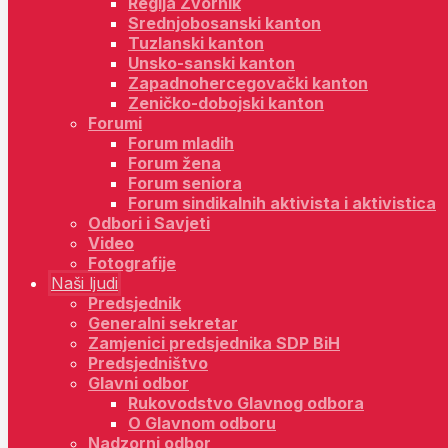
Regija Zvornik
Srednjobosanski kanton
Tuzlanski kanton
Unsko-sanski kanton
Zapadnohercegovački kanton
Zeničko-dobojski kanton
Forumi
Forum mladih
Forum žena
Forum seniora
Forum sindikalnih aktivista i aktivistica
Odbori i Savjeti
Video
Fotografije
Naši ljudi
Predsjednik
Generalni sekretar
Zamjenici predsjednika SDP BiH
Predsjedništvo
Glavni odbor
Rukovodstvo Glavnog odbora
O Glavnom odboru
Nadzorni odbor