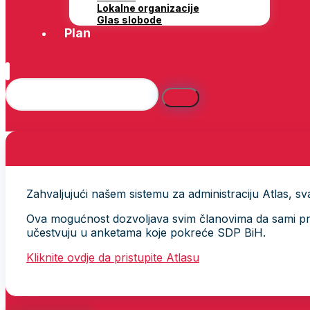
Lokalne organizacije
Glas slobode
Plan
Zahvaljujući našem sistemu za administraciju Atlas, svak
Ova mogućnost dozvoljava svim članovima da sami provj
učestvuju u anketama koje pokreće SDP BiH.
Kliknite ovdje da pristupite Atlasu