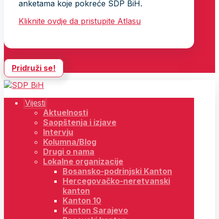
anketama koje pokreće SDP BiH.
Kliknite ovdje da pristupite Atlasu
Pridruži se!
Vijesti
Aktuelnosti
Saopštenja i izjave
Intervju
Kolumna/Blog
Drugi o nama
Lokalne organizacije
Bosansko-podrinjski Kanton
Hercegovačko-neretvanski
kanton
Kanton 10
Kanton Sarajevo