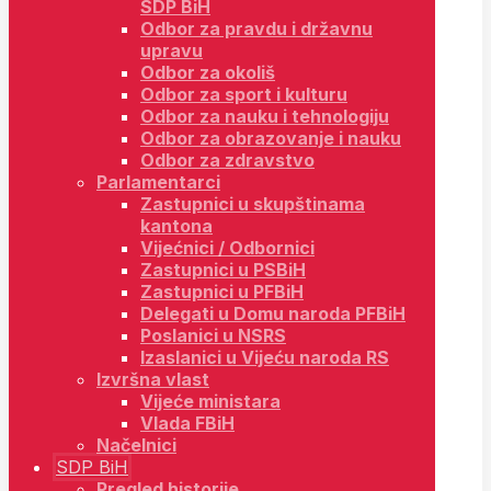
SDP BiH
Odbor za pravdu i državnu
upravu
Odbor za okoliš
Odbor za sport i kulturu
Odbor za nauku i tehnologiju
Odbor za obrazovanje i nauku
Odbor za zdravstvo
Parlamentarci
Zastupnici u skupštinama
kantona
Vijećnici / Odbornici
Zastupnici u PSBiH
Zastupnici u PFBiH
Delegati u Domu naroda PFBiH
Poslanici u NSRS
Izaslanici u Vijeću naroda RS
Izvršna vlast
Vijeće ministara
Vlada FBiH
Načelnici
SDP BiH
Pregled historije