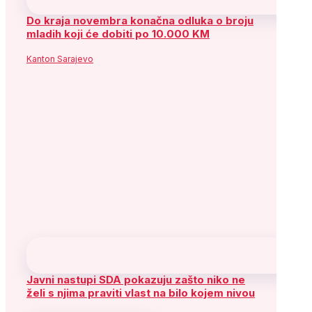
Do kraja novembra konačna odluka o broju
mladih koji će dobiti po 10.000 KM
Kanton Sarajevo
Javni nastupi SDA pokazuju zašto niko ne
želi s njima praviti vlast na bilo kojem nivou