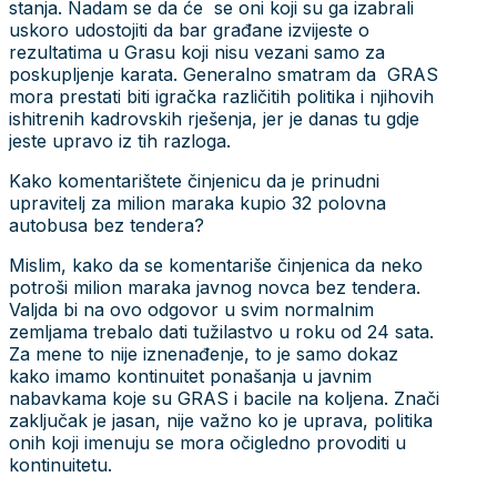
stanja. Nadam se da će se oni koji su ga izabrali
uskoro udostojiti da bar građane izvijeste o
rezultatima u Grasu koji nisu vezani samo za
poskupljenje karata. Generalno smatram da GRAS
mora prestati biti igračka različitih politika i njihovih
ishitrenih kadrovskih rješenja, jer je danas tu gdje
jeste upravo iz tih razloga.
Kako komentarištete činjenicu da je prinudni
upravitelj za milion maraka kupio 32 polovna
autobusa bez tendera?
Mislim, kako da se komentariše činjenica da neko
potroši milion maraka javnog novca bez tendera.
Valjda bi na ovo odgovor u svim normalnim
zemljama trebalo dati tužilastvo u roku od 24 sata.
Za mene to nije iznenađenje, to je samo dokaz
kako imamo kontinuitet ponašanja u javnim
nabavkama koje su GRAS i bacile na koljena. Znači
zaključak je jasan, nije važno ko je uprava, politika
onih koji imenuju se mora očigledno provoditi u
kontinuitetu.