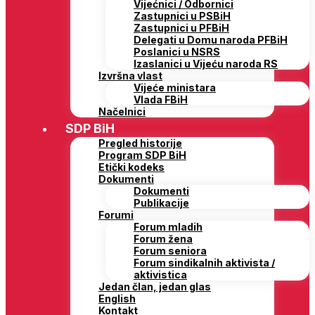
Vijećnici / Odbornici
Zastupnici u PSBiH
Zastupnici u PFBiH
Delegati u Domu naroda PFBiH
Poslanici u NSRS
Izaslanici u Vijeću naroda RS
Izvršna vlast
Vijeće ministara
Vlada FBiH
Načelnici
SDP BiH
Pregled historije
Program SDP BiH
Etički kodeks
Dokumenti
Dokumenti
Publikacije
Forumi
Forum mladih
Forum žena
Forum seniora
Forum sindikalnih aktivista /
aktivistica
Jedan član, jedan glas
English
Kontakt