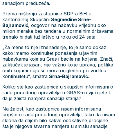
sanacijom preduzeća.
Prema mišljenju zastupnice SDP-a BiH u
kantonalnoj Skupštini
Segmedine Srne-
Bajramović
, odgovor na nabavku vrijednu oko
milion maraka bez tendera u normalnim državama
trebalo bi dati tužilaštvo u roku od 24 sata.
„Za mene to nije iznenađenje, to je samo dokaz
kako imamo kontinuitet ponašanja u javnim
nabavkama koje su Gras i bacile na koljena. Znači,
zaključak je jasan, nije važno ko je uprava, politika
onih koji imenuju se mora očigledno provoditi u
kontinuitetu“, smatra
Srna-Bajramović
.
Koliko ste kao zastupnica u skupštini informisani o
radu prinudnog upravitelja u GRAS-u i vjerujete li
da je zaista namjera sanacija stanja?
Na žalost, kao zastupnica nisam informisana
uopšte o radu prinudnog upravitelja, tako da nisam
sklona da dajem bilo kakve odokativne procjene
šta je njegova stvarna namjera u smislu sanacije