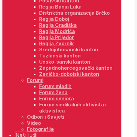
Posavski kanton
Regija Banja Luka
Distriktna organizacija Brčko
Regija Doboj
Regija Gradiška
Regija Modriča
Regija Prijedor
Regija Zvornik
Srednjobosanski kanton
Tuzlanski kanton
Unsko-sanski kanton
Zapadnohercegovački kanton
Zeničko-dobojski kanton
Forumi
Forum mladih
Forum žena
Forum seniora
Forum sindikalnih aktivista i
aktivistica
Odbori i Savjeti
Video
Fotografije
Naši ljudi