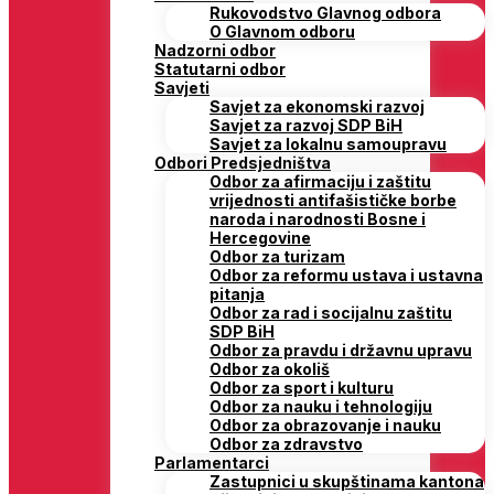
Rukovodstvo Glavnog odbora
O Glavnom odboru
Nadzorni odbor
Statutarni odbor
Savjeti
Savjet za ekonomski razvoj
Savjet za razvoj SDP BiH
Savjet za lokalnu samoupravu
Odbori Predsjedništva
Odbor za afirmaciju i zaštitu
vrijednosti antifašističke borbe
naroda i narodnosti Bosne i
Hercegovine
Odbor za turizam
Odbor za reformu ustava i ustavna
pitanja
Odbor za rad i socijalnu zaštitu
SDP BiH
Odbor za pravdu i državnu upravu
Odbor za okoliš
Odbor za sport i kulturu
Odbor za nauku i tehnologiju
Odbor za obrazovanje i nauku
Odbor za zdravstvo
Parlamentarci
Zastupnici u skupštinama kantona