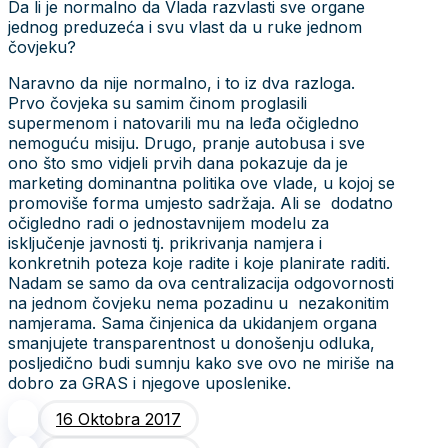
Da li je normalno da Vlada razvlasti sve organe
jednog preduzeća i svu vlast da u ruke jednom
čovjeku?
Naravno da nije normalno, i to iz dva razloga.
Prvo čovjeka su samim činom proglasili
supermenom i natovarili mu na leđa očigledno
nemoguću misiju. Drugo, pranje autobusa i sve
ono što smo vidjeli prvih dana pokazuje da je
marketing dominantna politika ove vlade, u kojoj se
promoviše forma umjesto sadržaja. Ali se dodatno
očigledno radi o jednostavnijem modelu za
isključenje javnosti tj. prikrivanja namjera i
konkretnih poteza koje radite i koje planirate raditi.
Nadam se samo da ova centralizacija odgovornosti
na jednom čovjeku nema pozadinu u nezakonitim
namjerama. Sama činjenica da ukidanjem organa
smanjujete transparentnost u donošenju odluka,
posljedično budi sumnju kako sve ovo ne miriše na
dobro za GRAS i njegove uposlenike.
16 Oktobra 2017