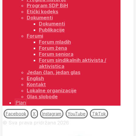
Program SDP BiH
Etički kodeks
Dokumenti
Dokumenti
Publikacije
Forumi
Forum mladih
Forum žena
Forum seniora
Forum sindikalnih aktivista /
aktivistica
Jedan član, jedan glas
English
Kontakt
Lokalne organizacije
Glas slobode
Plan
Facebook
X
Instagram
YouTube
TikTok
© Sva prava pridržana 2026