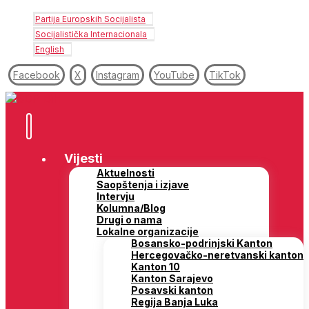
Partija Europskih Socijalista
Socijalistička Internacionala
English
Facebook
X
Instagram
YouTube
TikTok
Vijesti
Aktuelnosti
Saopštenja i izjave
Intervju
Kolumna/Blog
Drugi o nama
Lokalne organizacije
Bosansko-podrinjski Kanton
Hercegovačko-neretvanski kanton
Kanton 10
Kanton Sarajevo
Posavski kanton
Regija Banja Luka