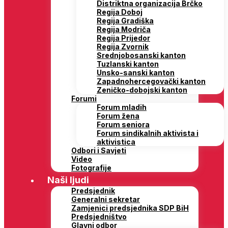
Distriktna organizacija Brčko
Regija Doboj
Regija Gradiška
Regija Modriča
Regija Prijedor
Regija Zvornik
Srednjobosanski kanton
Tuzlanski kanton
Unsko-sanski kanton
Zapadnohercegovački kanton
Zeničko-dobojski kanton
Forumi
Forum mladih
Forum žena
Forum seniora
Forum sindikalnih aktivista i
aktivistica
Odbori i Savjeti
Video
Fotografije
Naši ljudi
Predsjednik
Generalni sekretar
Zamjenici predsjednika SDP BiH
Predsjedništvo
Glavni odbor