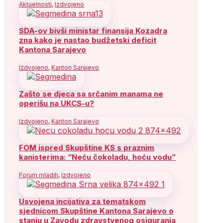
Aktuelnosti
,
Izdvojeno
SDA-ov bivši ministar finansija Kozadra
zna kako je nastao budžetski deficit
Kantona Sarajevo
Izdvojeno
,
Kanton Sarajevo
Zašto se djeca sa srčanim manama ne
operišu na UKCS-u?
Izdvojeno
,
Kanton Sarajevo
FOM ispred Skupštine KS s praznim
kanisterima: “Neću čokoladu, hoću vodu”
Forum mladih
,
Izdvojeno
Usvojena incijativa za tematskom
sjednicom Skupštine Kantona Sarajevo o
stanju u Zavodu zdravstvenog osiguranja