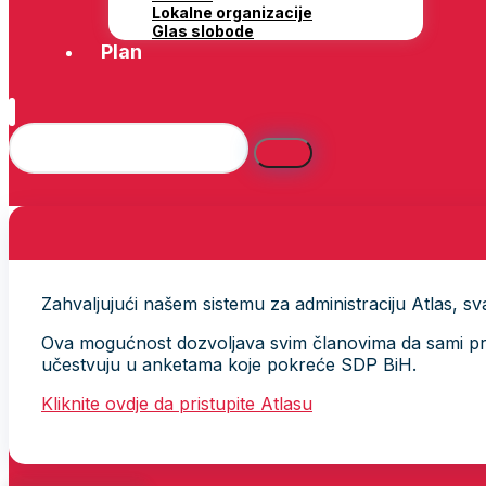
Lokalne organizacije
Glas slobode
Plan
Zahvaljujući našem sistemu za administraciju Atlas, svak
Ova mogućnost dozvoljava svim članovima da sami provj
učestvuju u anketama koje pokreće SDP BiH.
Kliknite ovdje da pristupite Atlasu