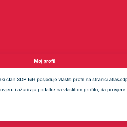
Moj profil
i član SDP BiH posjeduje vlastiti profil na stranici atlas.sd
ere i ažuriraju podatke na vlastitom profilu, da provjere s