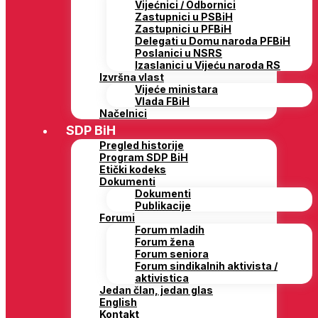
Vijećnici / Odbornici
Zastupnici u PSBiH
Zastupnici u PFBiH
Delegati u Domu naroda PFBiH
Poslanici u NSRS
Izaslanici u Vijeću naroda RS
Izvršna vlast
Vijeće ministara
Vlada FBiH
Načelnici
SDP BiH
Pregled historije
Program SDP BiH
Etički kodeks
Dokumenti
Dokumenti
Publikacije
Forumi
Forum mladih
Forum žena
Forum seniora
Forum sindikalnih aktivista /
aktivistica
Jedan član, jedan glas
English
Kontakt