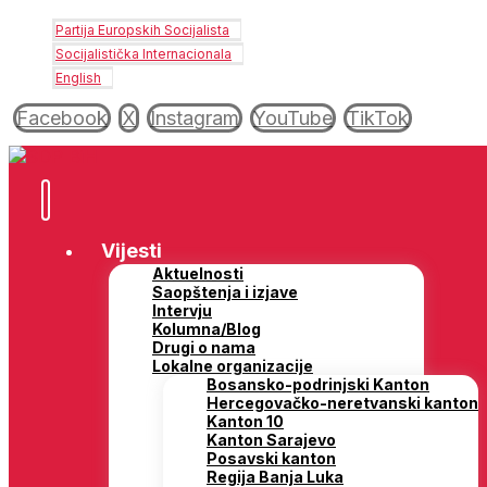
Partija Europskih Socijalista
Socijalistička Internacionala
English
Facebook
X
Instagram
YouTube
TikTok
Vijesti
Aktuelnosti
Saopštenja i izjave
Intervju
Kolumna/Blog
Drugi o nama
Lokalne organizacije
Bosansko-podrinjski Kanton
Hercegovačko-neretvanski kanton
Kanton 10
Kanton Sarajevo
Posavski kanton
Regija Banja Luka