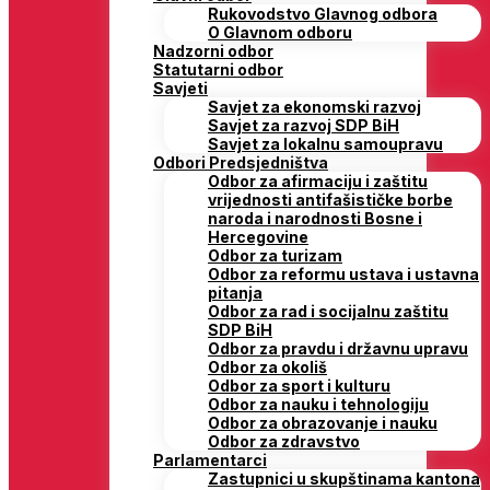
Rukovodstvo Glavnog odbora
O Glavnom odboru
Nadzorni odbor
Statutarni odbor
Savjeti
Savjet za ekonomski razvoj
Savjet za razvoj SDP BiH
Savjet za lokalnu samoupravu
Odbori Predsjedništva
Odbor za afirmaciju i zaštitu
vrijednosti antifašističke borbe
naroda i narodnosti Bosne i
Hercegovine
Odbor za turizam
Odbor za reformu ustava i ustavna
pitanja
Odbor za rad i socijalnu zaštitu
SDP BiH
Odbor za pravdu i državnu upravu
Odbor za okoliš
Odbor za sport i kulturu
Odbor za nauku i tehnologiju
Odbor za obrazovanje i nauku
Odbor za zdravstvo
Parlamentarci
Zastupnici u skupštinama kantona