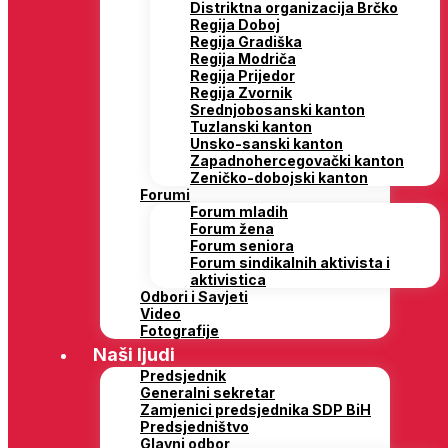
Distriktna organizacija Brčko
Regija Doboj
Regija Gradiška
Regija Modriča
Regija Prijedor
Regija Zvornik
Srednjobosanski kanton
Tuzlanski kanton
Unsko-sanski kanton
Zapadnohercegovački kanton
Zeničko-dobojski kanton
Forumi
Forum mladih
Forum žena
Forum seniora
Forum sindikalnih aktivista i
aktivistica
Odbori i Savjeti
Video
Fotografije
Naši ljudi
Predsjednik
Generalni sekretar
Zamjenici predsjednika SDP BiH
Predsjedništvo
Glavni odbor