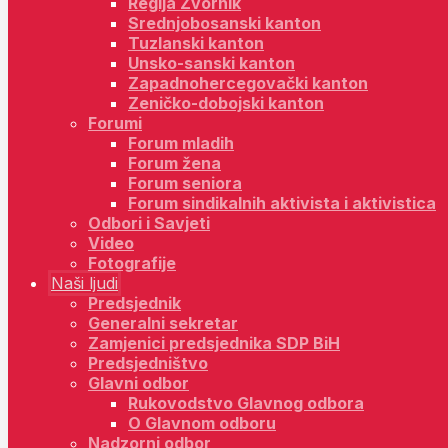
Regija Zvornik
Srednjobosanski kanton
Tuzlanski kanton
Unsko-sanski kanton
Zapadnohercegovački kanton
Zeničko-dobojski kanton
Forumi
Forum mladih
Forum žena
Forum seniora
Forum sindikalnih aktivista i aktivistica
Odbori i Savjeti
Video
Fotografije
Naši ljudi
Predsjednik
Generalni sekretar
Zamjenici predsjednika SDP BiH
Predsjedništvo
Glavni odbor
Rukovodstvo Glavnog odbora
O Glavnom odboru
Nadzorni odbor