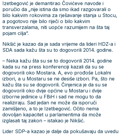
Izetbegović je demantirao Čovićeve navode i
poručio da „nije istina da smo ikad razgovarali o
bilo kakvim rokovima za rješavanje stanja u Stocu,
a pogotovo nije bilo riječi o bilo kakvim
transverzalama, niti uopće razumijem na šta taj
pojam cilja”.
Nikšić je kazao da je sada vrijeme da lideri HDZ-a i
SDA sada kažu šta su to dogovorili 2014. godine.
– Neka kažu šta su se to dogovorili 2014. godine
kada su na press konferenciji kazali da su se
dogovorili oko Mostara. A, evo prođoše Lokalni
izbori, a u Mostaru se ne desiše izbori. Pa, što ne
kažu šta su se dogovorili. Činjenica je da su se
dogovorili oko dvije općine u Mostaru i dvije
izborne jedinice u FBiH i sad ne mogu to da
realiziraju. Sad jedan ne može da isporuči
zamišljeno, a to je Izetbegović. Očito nema
dovoljan kapacitet u parlamentima da može
izglasati taj zakon – istakao je Nikšić.
Lider SDP-a kazao je dalje da pokušavaju da uvedu