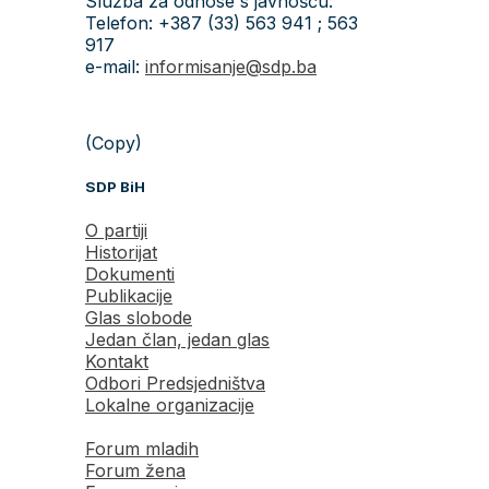
Služba za odnose s javnošću:
Telefon: +387 (33) 563 941 ; 563
917
e-mail:
informisanje@sdp.ba
(Copy)
SDP BiH
O partiji
Historijat
Dokumenti
Publikacije
Glas slobode
Jedan član, jedan glas
Kontakt
Odbori Predsjedništva
Lokalne organizacije
Forum mladih
Forum žena