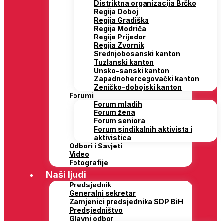
Distriktna organizacija Brčko
Regija Doboj
Regija Gradiška
Regija Modriča
Regija Prijedor
Regija Zvornik
Srednjobosanski kanton
Tuzlanski kanton
Unsko-sanski kanton
Zapadnohercegovački kanton
Zeničko-dobojski kanton
Forumi
Forum mladih
Forum žena
Forum seniora
Forum sindikalnih aktivista i
aktivistica
Odbori i Savjeti
Video
Fotografije
Naši ljudi
Predsjednik
Generalni sekretar
Zamjenici predsjednika SDP BiH
Predsjedništvo
Glavni odbor