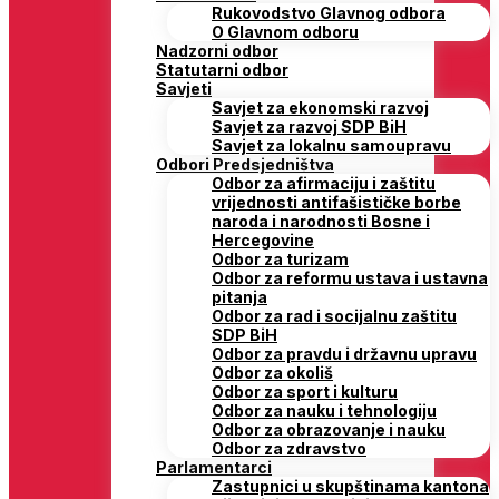
Rukovodstvo Glavnog odbora
O Glavnom odboru
Nadzorni odbor
Statutarni odbor
Savjeti
Savjet za ekonomski razvoj
Savjet za razvoj SDP BiH
Savjet za lokalnu samoupravu
Odbori Predsjedništva
Odbor za afirmaciju i zaštitu
vrijednosti antifašističke borbe
naroda i narodnosti Bosne i
Hercegovine
Odbor za turizam
Odbor za reformu ustava i ustavna
pitanja
Odbor za rad i socijalnu zaštitu
SDP BiH
Odbor za pravdu i državnu upravu
Odbor za okoliš
Odbor za sport i kulturu
Odbor za nauku i tehnologiju
Odbor za obrazovanje i nauku
Odbor za zdravstvo
Parlamentarci
Zastupnici u skupštinama kantona