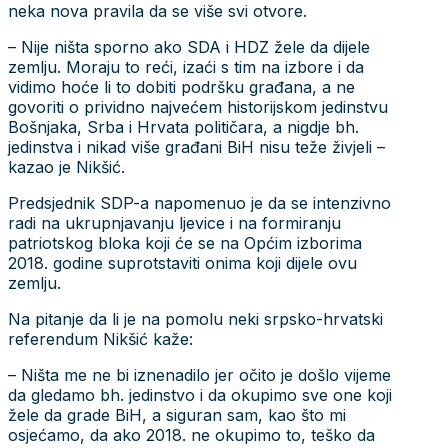
neka nova pravila da se više svi otvore.
– Nije ništa sporno ako SDA i HDZ žele da dijele
zemlju. Moraju to reći, izaći s tim na izbore i da
vidimo hoće li to dobiti podršku građana, a ne
govoriti o prividno najvećem historijskom jedinstvu
Bošnjaka, Srba i Hrvata političara, a nigdje bh.
jedinstva i nikad više građani BiH nisu teže živjeli –
kazao je Nikšić.
Predsjednik SDP-a napomenuo je da se intenzivno
radi na ukrupnjavanju ljevice i na formiranju
patriotskog bloka koji će se na Općim izborima
2018. godine suprotstaviti onima koji dijele ovu
zemlju.
Na pitanje da li je na pomolu neki srpsko-hrvatski
referendum Nikšić kaže:
– Ništa me ne bi iznenadilo jer očito je došlo vijeme
da gledamo bh. jedinstvo i da okupimo sve one koji
žele da grade BiH, a siguran sam, kao što mi
osjećamo, da ako 2018. ne okupimo to, teško da