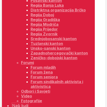
Posavski kanton
Regija Banja Luka
Distriktna organizacija Brčko
Regija Doboj
Regija Gradiška
Regija Modriča
Regija Prijedor
Regija Zvornik
Srednjobosanski kanton
Tuzlanski kanton
Unsko-sanski kanton
Zapadnohercegovački kanton
Zeničko-dobojski kanton
Forumi
Forum mladih
Forum žena
Forum seniora
Forum sindikalnih aktivista i
aktivistica
Odbori i Savjeti
Video
Fotografije
Naši ljudi