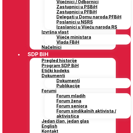
Vijećnici / Odbornici
Zastupnici u PSBiH
Zastupnici u PFBiH
Delegati u Domu naroda PFBiH
Poslanici u NSRS
Izaslanici u Vijeću naroda RS
Izvršna vlast
Vijeće ministara
Vlada FBiH
Načelnici
SDP BiH
Pregled historije
Program SDP BiH
Etički kodeks
Dokumenti
Dokumenti
Publikacije
Forumi
Forum mladih
Forum žena
Forum seniora
Forum sindikalnih aktivista /
aktivistica
Jedan član, jedan glas
English
Kontakt