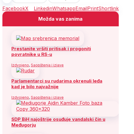
Facebook
X
Linkedin
Whatsapp
Email
Print
Shortlink
Možda vas zanima
Prestanite vršiti pritisak i progoniti
povratnike u RS-u
Izdvojeno
,
Saopštenja i izjave
Parlamentarci su rudarima okrenuli leđa
kad je bilo najvažnije
Izdvojeno
,
Saopštenja i izjave
SDP BiH najoštrije osuđuje vandalski čin u
Međugorju