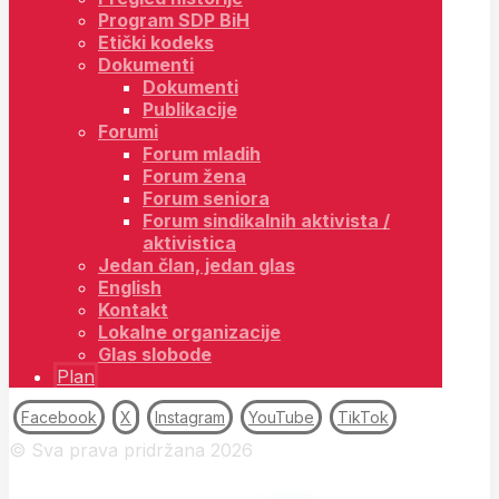
Program SDP BiH
Etički kodeks
Dokumenti
Dokumenti
Publikacije
Forumi
Forum mladih
Forum žena
Forum seniora
Forum sindikalnih aktivista /
aktivistica
Jedan član, jedan glas
English
Kontakt
Lokalne organizacije
Glas slobode
Plan
Facebook
X
Instagram
YouTube
TikTok
© Sva prava pridržana 2026