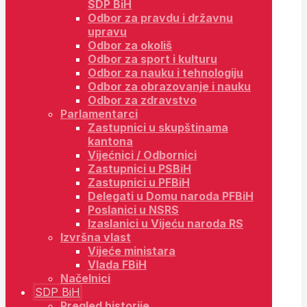
SDP BiH
Odbor za pravdu i državnu
upravu
Odbor za okoliš
Odbor za sport i kulturu
Odbor za nauku i tehnologiju
Odbor za obrazovanje i nauku
Odbor za zdravstvo
Parlamentarci
Zastupnici u skupštinama
kantona
Vijećnici / Odbornici
Zastupnici u PSBiH
Zastupnici u PFBiH
Delegati u Domu naroda PFBiH
Poslanici u NSRS
Izaslanici u Vijeću naroda RS
Izvršna vlast
Vijeće ministara
Vlada FBiH
Načelnici
SDP BiH
Pregled historije