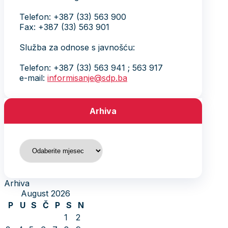
Telefon: +387 (33) 563 900
Fax: +387 (33) 563 901
Služba za odnose s javnošću:
Telefon: +387 (33) 563 941 ; 563 917
e-mail:
informisanje@sdp.ba
Arhiva
Arhiva
Arhiva
August 2026
P
U
S
Č
P
S
N
1
2