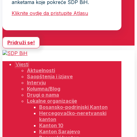
anketama koje pokreće SDP BiH.
Kliknite ovdje da pristupite Atlasu
Pridruži se!
Vijesti
Aktuelnosti
Saopštenja i izjave
Intervju
Kolumna/Blog
Drugi o nama
Lokalne organizacije
Bosansko-podrinjski Kanton
Hercegovačko-neretvanski
kanton
Kanton 10
Kanton Sarajevo