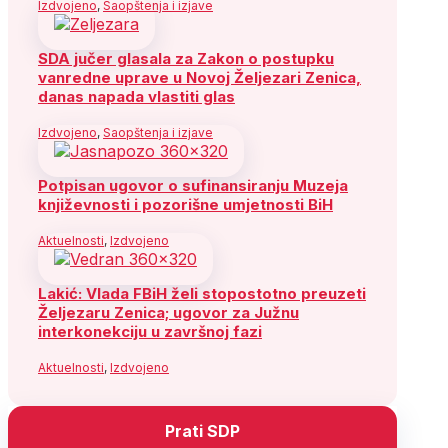
Izdvojeno
,
Saopštenja i izjave
SDA jučer glasala za Zakon o postupku
vanredne uprave u Novoj Željezari Zenica,
danas napada vlastiti glas
Izdvojeno
,
Saopštenja i izjave
Potpisan ugovor o sufinansiranju Muzeja
književnosti i pozorišne umjetnosti BiH
Aktuelnosti
,
Izdvojeno
Lakić: Vlada FBiH želi stopostotno preuzeti
Željezaru Zenica; ugovor za Južnu
interkonekciju u završnoj fazi
Aktuelnosti
,
Izdvojeno
Prati SDP