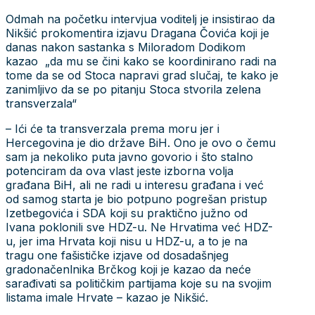
Odmah na početku intervjua voditelj je insistirao da
Nikšić prokomentira izjavu Dragana Čovića koji je
danas nakon sastanka s Miloradom Dodikom
kazao „da mu se čini kako se koordinirano radi na
tome da se od Stoca napravi grad slučaj, te kako je
zanimljivo da se po pitanju Stoca stvorila zelena
transverzala“
– Ići će ta transverzala prema moru jer i
Hercegovina je dio države BiH. Ono je ovo o čemu
sam ja nekoliko puta javno govorio i što stalno
potenciram da ova vlast jeste izborna volja
građana BiH, ali ne radi u interesu građana i već
od samog starta je bio potpuno pogrešan pristup
Izetbegovića i SDA koji su praktično južno od
Ivana poklonili sve HDZ-u. Ne Hrvatima već HDZ-
u, jer ima Hrvata koji nisu u HDZ-u, a to je na
tragu one fašističke izjave od dosadašnjeg
gradonačenlnika Brčkog koji je kazao da neće
sarađivati sa političkim partijama koje su na svojim
listama imale Hrvate – kazao je Nikšić.