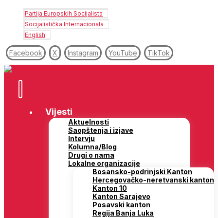
Partija Europskih Socijalista
Socijalistička Internacionala
English
Facebook
X
Instagram
YouTube
TikTok
Vijesti
Aktuelnosti
Saopštenja i izjave
Intervju
Kolumna/Blog
Drugi o nama
Lokalne organizacije
Bosansko-podrinjski Kanton
Hercegovačko-neretvanski kanton
Kanton 10
Kanton Sarajevo
Posavski kanton
Regija Banja Luka