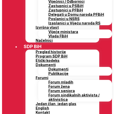
Vijećnici / Odbornici
Zastupnici u PSBiH
Zastupnici u PFBiH
Delegati u Domu naroda PFBiH
Poslanici u NSRS
Izaslanici u Vijeću naroda RS
Izvršna vlast
Vijeće ministara
Vlada FBiH
Načelnici
SDP BiH
Pregled historije
Program SDP BiH
Etički kodeks
Dokumenti
Dokumenti
Publikacije
Forumi
Forum mladih
Forum žena
Forum seniora
Forum sindikalnih aktivista /
aktivistica
Jedan član, jedan glas
English
Kontakt