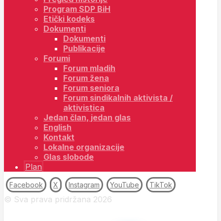
Program SDP BiH
Etički kodeks
Dokumenti
Dokumenti
Publikacije
Forumi
Forum mladih
Forum žena
Forum seniora
Forum sindikalnih aktivista /
aktivistica
Jedan član, jedan glas
English
Kontakt
Lokalne organizacije
Glas slobode
Plan
Facebook
X
Instagram
YouTube
TikTok
© Sva prava pridržana 2026