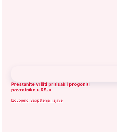
Prestanite vršiti pritisak i progoniti
povratnike u RS-u
Izdvojeno
,
Saopštenja i izjave