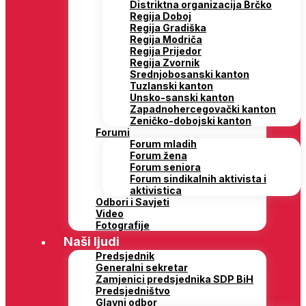
Distriktna organizacija Brčko
Regija Doboj
Regija Gradiška
Regija Modriča
Regija Prijedor
Regija Zvornik
Srednjobosanski kanton
Tuzlanski kanton
Unsko-sanski kanton
Zapadnohercegovački kanton
Zeničko-dobojski kanton
Forumi
Forum mladih
Forum žena
Forum seniora
Forum sindikalnih aktivista i
aktivistica
Odbori i Savjeti
Video
Fotografije
Naši ljudi
Predsjednik
Generalni sekretar
Zamjenici predsjednika SDP BiH
Predsjedništvo
Glavni odbor