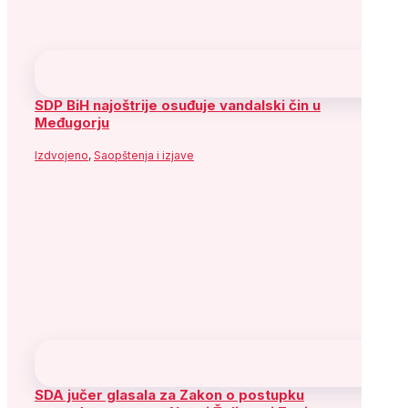
SDP BiH najoštrije osuđuje vandalski čin u
Međugorju
Izdvojeno
,
Saopštenja i izjave
SDA jučer glasala za Zakon o postupku