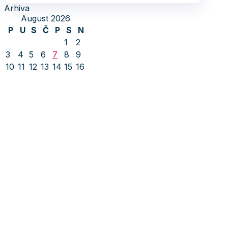
Arhiva
August 2026
P
U
S
Č
P
S
N
1
2
3
4
5
6
7
8
9
10
11
12
13
14
15
16
17
18
19
20
21
22
23
24
25
26
27
28
29
30
31
« jul
Socijaldemokratska partija Bosne i
Hercegovine
Adresa: Alipašina 41
71000 Sarajevo