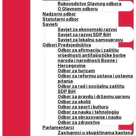
Rukovodstvo Glavnog odbora
O Glavnom odboru
Nadzorni odbor
Statutarni odbor
Savjeti
Savjet za ekonomski razvoj
Savjet za razvoj SDP BiH
Savjet za lokalnu samoupravu
Odbori Predsjedništva
Odbor za afirmaciju i zaštitu
vrijednosti antifašističke borbe
naroda i narodnosti Bosne i
Hercegovine
Odbor za turizam
Odbor za reformu ustava i ustavna
pitanja
Odbor za rad i socijalnu zaštitu
SDP BiH
Odbor za pravdu i državnu upravu
Odbor za okoliš
Odbor za sport i kulturu
Odbor za nauku i tehnologiju
Odbor za obrazovanje i nauku
Odbor za zdravstvo
Parlamentarci
Zastupnici u skupštinama kantona