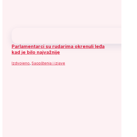
Parlamentarci su rudarima okrenuli leđa
kad je bilo najvažnije
Izdvojeno
,
Saopštenja i izjave