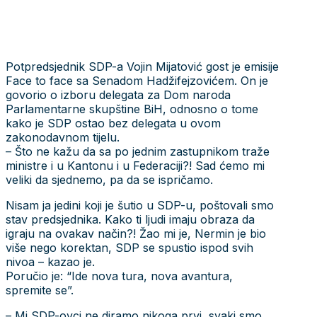
Potpredsjednik SDP-a Vojin Mijatović gost je emisije
Face to face sa Senadom Hadžifejzovićem. On je
govorio o izboru delegata za Dom naroda
Parlamentarne skupštine BiH, odnosno o tome
kako je SDP ostao bez delegata u ovom
zakonodavnom tijelu.
– Što ne kažu da sa po jednim zastupnikom traže
ministre i u Kantonu i u Federaciji?! Sad ćemo mi
veliki da sjednemo, pa da se ispričamo.
Nisam ja jedini koji je šutio u SDP-u, poštovali smo
stav predsjednika. Kako ti ljudi imaju obraza da
igraju na ovakav način?! Žao mi je, Nermin je bio
više nego korektan, SDP se spustio ispod svih
nivoa – kazao je.
Poručio je: “Ide nova tura, nova avantura,
spremite se”.
– Mi SDP-ovci ne diramo nikoga prvi, svaki smo