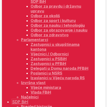
SDP BiH
Odbor za pravdu i državnu
upravu
Odbor za okoliš
Odbor za sport i kulturu
Odbor za nauku i tehnologiju
Odbor za obrazovanje i nauku
Odbor za zdravstvo
Parlamentarci
Zastupnici u skupštinama
kantona
Vijećnici / Odbornici
Zastupnici u PSBiH
Zastupnici u PFBiH
Delegati u Domu naroda PFBiH
Poslanici u NSRS
Izaslanici u Vijeću naroda RS
Izvršna vlast
Vijeće ministara
Vlada FBiH
Načelnici
SDP BiH
Pregled historije