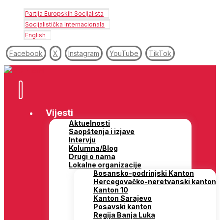
Partija Europskih Socijalista
Socijalistička Internacionala
English
Facebook
X
Instagram
YouTube
TikTok
Vijesti
Aktuelnosti
Saopštenja i izjave
Intervju
Kolumna/Blog
Drugi o nama
Lokalne organizacije
Bosansko-podrinjski Kanton
Hercegovačko-neretvanski kanton
Kanton 10
Kanton Sarajevo
Posavski kanton
Regija Banja Luka