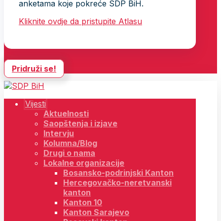
anketama koje pokreće SDP BiH.
Kliknite ovdje da pristupite Atlasu
Pridruži se!
Vijesti
Aktuelnosti
Saopštenja i izjave
Intervju
Kolumna/Blog
Drugi o nama
Lokalne organizacije
Bosansko-podrinjski Kanton
Hercegovačko-neretvanski
kanton
Kanton 10
Kanton Sarajevo