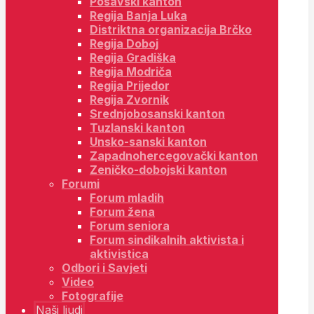
Posavski kanton
Regija Banja Luka
Distriktna organizacija Brčko
Regija Doboj
Regija Gradiška
Regija Modriča
Regija Prijedor
Regija Zvornik
Srednjobosanski kanton
Tuzlanski kanton
Unsko-sanski kanton
Zapadnohercegovački kanton
Zeničko-dobojski kanton
Forumi
Forum mladih
Forum žena
Forum seniora
Forum sindikalnih aktivista i
aktivistica
Odbori i Savjeti
Video
Fotografije
Naši ljudi