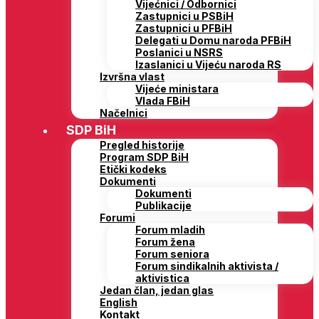
Vijećnici / Odbornici
Zastupnici u PSBiH
Zastupnici u PFBiH
Delegati u Domu naroda PFBiH
Poslanici u NSRS
Izaslanici u Vijeću naroda RS
Izvršna vlast
Vijeće ministara
Vlada FBiH
Načelnici
SDP BiH
Pregled historije
Program SDP BiH
Etički kodeks
Dokumenti
Dokumenti
Publikacije
Forumi
Forum mladih
Forum žena
Forum seniora
Forum sindikalnih aktivista /
aktivistica
Jedan član, jedan glas
English
Kontakt