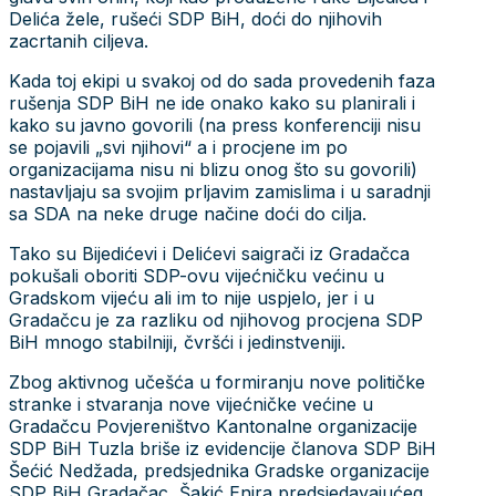
Delića žele, rušeći SDP BiH, doći do njihovih
zacrtanih ciljeva.
Kada toj ekipi u svakoj od do sada provedenih faza
rušenja SDP BiH ne ide onako kako su planirali i
kako su javno govorili (na press konferenciji nisu
se pojavili „svi njihovi“ a i procjene im po
organizacijama nisu ni blizu onog što su govorili)
nastavljaju sa svojim prljavim zamislima i u saradnji
sa SDA na neke druge načine doći do cilja.
Tako su Bijedićevi i Delićevi saigrači iz Gradačca
pokušali oboriti SDP-ovu vijećničku većinu u
Gradskom vijeću ali im to nije uspjelo, jer i u
Gradačcu je za razliku od njihovog procjena SDP
BiH mnogo stabilniji, čvršći i jedinstveniji.
Zbog aktivnog učešća u formiranju nove političke
stranke i stvaranja nove vijećničke većine u
Gradačcu Povjereništvo Kantonalne organizacije
SDP BiH Tuzla briše iz evidencije članova SDP BiH
Šećić Nedžada, predsjednika Gradske organizacije
SDP BiH Gradačac, Šakić Enira predsjedavajućeg