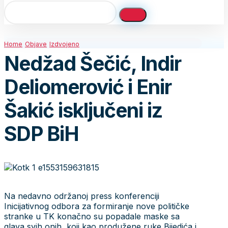
Home
Objave
Izdvojeno
Nedžad Šečić, Indir
Deliomerović i Enir
Šakić isključeni iz
SDP BiH
Na nedavno održanoj press konferenciji
Inicijativnog odbora za formiranje nove političke
stranke u TK konačno su popadale maske sa
glava svih onih, koji kao produžene ruke Bijedića i