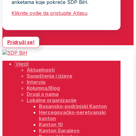
anketama koje pokreće SDP BiH.
Kliknite ovdje da pristupite Atlasu
Pridruži se!
Vijesti
Aktuelnosti
Saopštenja i izjave
Intervju
Kolumna/Blog
Drugi o nama
Lokalne organizacije
Bosansko-podrinjski Kanton
Hercegovačko-neretvanski
kanton
Kanton 10
Kanton Sarajevo