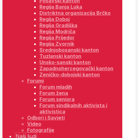
Posavski kanton
Regija Banja Luka
Distriktna organizacija Brčko
Regija Doboj
Regija Gradiška
Regija Modriča
Regija Prijedor
Regija Zvornik
Srednjobosanski kanton
Tuzlanski kanton
Unsko-sanski kanton
Zapadnohercegovački kanton
Zeničko-dobojski kanton
Forumi
Forum mladih
Forum žena
Forum seniora
Forum sindikalnih aktivista i
aktivistica
Odbori i Savjeti
Video
Fotografije
Naši ljudi