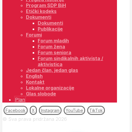
Program SDP BiH
Etički kodeks
Dokumenti
Dokumenti
Publikacije
Forumi
Forum mladih
Forum žena
Forum seniora
Forum sindikalnih aktivista /
aktivistica
Jedan član, jedan glas
English
Kontakt
Lokalne organizacije
Glas slobode
Plan
Facebook
X
Instagram
YouTube
TikTok
© Sva prava pridržana 2026