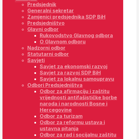
Predsjednik
Generalni sekretar
Zamjenici predsjednika SDP BiH
Predsjedništvo
Glavni odbor
Rukovodstvo Glavnog odbora
O Glavnom odboru
Nadzorni odbor
Statutarni odbor
Savjeti
Savjet za ekonomski razvoj
Savjet za razvoj SDP BiH
Savjet za lokalnu samoupravu
Odbori Predsjedništva
Odbor za afirmaciju i zaštitu
vrijednosti antifašističke borbe
naroda i narodnosti Bosne i
Hercegovine
Odbor za turizam
Odbor za reformu ustava i
ustavna pitanja
Odbor za rad i socijalnu zaštitu