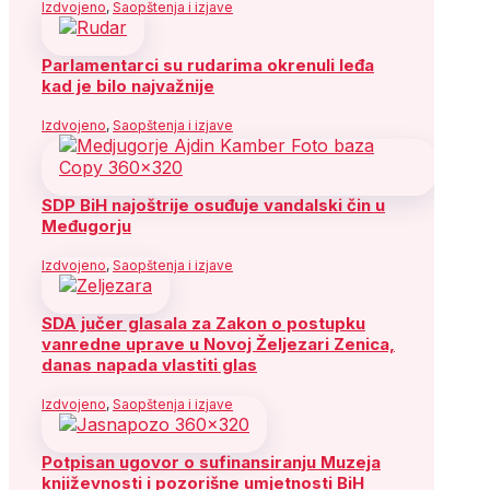
Izdvojeno
,
Saopštenja i izjave
Parlamentarci su rudarima okrenuli leđa
kad je bilo najvažnije
Izdvojeno
,
Saopštenja i izjave
SDP BiH najoštrije osuđuje vandalski čin u
Međugorju
Izdvojeno
,
Saopštenja i izjave
SDA jučer glasala za Zakon o postupku
vanredne uprave u Novoj Željezari Zenica,
danas napada vlastiti glas
Izdvojeno
,
Saopštenja i izjave
Potpisan ugovor o sufinansiranju Muzeja
književnosti i pozorišne umjetnosti BiH