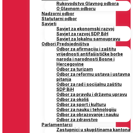
Rukovodstvo Glavnog odbora
O Glavnom odboru
Nadzorni odbor
Statutarni odbor
Savjeti
Savjet za ekonomski razvoj
Savjet za razvoj SDP BiH
Savjet za lokalnu samoupravu
Odbori Predsjedništva
Odbor za afirmaciju i zaštitu
vrijednosti antifašističke borbe
naroda i narodnosti Bosne i
Hercegovine
Odbor za turizam
Odbor za reformu ustava i ustavna
pitanja
Odbor za rad i socijalnu zaštitu
SDP BiH
Odbor za pravdu i državnu upravu
Odbor za okoliš
Odbor za sport i kulturu
Odbor za nauku i tehnologiju
Odbor za obrazovanje i nauku
Odbor za zdravstvo
Parlamentarci
Zastupnici u skupštinama kantona