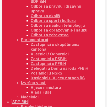
SDP BiH
Odbor za pravdu i državnu
upravu
Odbor za okoliš
Odbor za sport i kulturu
Odbor za nauku i tehnologiju
Odbor za obrazovanje i nauku
Odbor za zdravstvo
Parlamentarci
Zastupnici u skupštinama
kantona
Vijećnici / Odbornici
Zastupnici u PSBiH
Zastupnici u PFBiH
Delegati u Domu naroda PFBiH
Poslanici u NSRS
Izaslanici u Vijeću naroda RS
Izvršna vlast
Vijeće ministara
Vlada FBiH
Načelnici
SDP BiH
Pregled historije