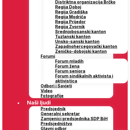
Distriktna organizacija Brčko
Regija Doboj
Regija Gradiška
Regija Modriča
Regija Prijedor
Regija Zvornik
Srednjobosanski kanton
Tuzlanski kanton
Unsko-sanski kanton
Zapadnohercegovački kanton
Zeničko-dobojski kanton
Forumi
Forum mladih
Forum žena
Forum seniora
Forum sindikalnih aktivista i
aktivistica
Odbori i Savjeti
Video
Fotografije
Naši ljudi
Predsjednik
Generalni sekretar
Zamjenici predsjednika SDP BiH
Predsjedništvo
Glavni odbor