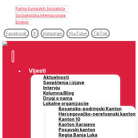
Partija Europskih Socijalista
Socijalistička Internacionala
English
Facebook
X
Instagram
YouTube
TikTok
Vijesti
Aktuelnosti
Saopštenja i izjave
Intervju
Kolumna/Blog
Drugi o nama
Lokalne organizacije
Bosansko-podrinjski Kanton
Hercegovačko-neretvanski kanton
Kanton 10
Kanton Sarajevo
Posavski kanton
Regija Banja Luka