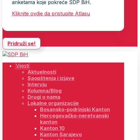
anketama koje pokreće SDP BiH.
Kliknite ovdje da pristupite Atlasu
Pridruži se!
Vijesti
Aktuelnosti
Saopštenja i izjave
Intervju
Kolumna/Blog
Drugi o nama
Lokalne organizacije
Bosansko-podrinjski Kanton
Hercegovačko-neretvanski
kanton
Kanton 10
Kanton Sarajevo