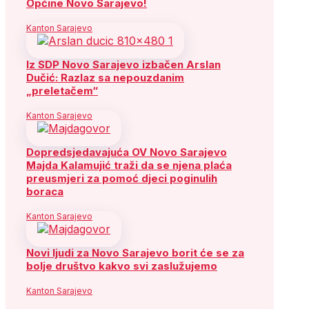
Općine Novo Sarajevo!
Kanton Sarajevo
Iz SDP Novo Sarajevo izbačen Arslan
Dučić: Razlaz sa nepouzdanim
„preletačem“
Kanton Sarajevo
Dopredsjedavajuća OV Novo Sarajevo
Majda Kalamujić traži da se njena plaća
preusmjeri za pomoć djeci poginulih
boraca
Kanton Sarajevo
Novi ljudi za Novo Sarajevo borit će se za
bolje društvo kakvo svi zaslužujemo
Kanton Sarajevo