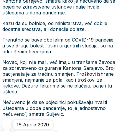
Kantona Sarajevo, smatra kako je nečuveno da se
pojedine zdravstvene ustanove i dalje hvale
uštedama u doba pandemije.
Kažu da su bolnice, od ministarstva, već dobile
dodatna sredstva, a i donacije dolaze.
Trenutno se bave oboljelim od COVID-19 pandeije,
a sve druge bolesti, osim urgentnih slučaja, su na
odgođenim liječenjima.
Novac, koji nije mali, već imaju u tranšama Zavoda
za zdravstveno osiguranje Kantona Sarajevo. Broj
pacijenata je za trećinu smanjen. Troškovi ishrane
smanjeni, najmanje za pola, kao i troškovi za
lijekove. Dežure ljekarima se ne plaćaju, pa je i tu
ušteda.
Nečuveno je da se pojedinici pokušavaju hvaliti
uštedama u doba pandemije, to je jednostavno
nečuveno“, smatra Suljević.
16 Aprila 2020