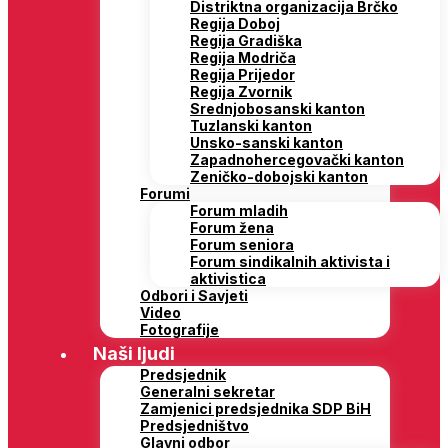
Distriktna organizacija Brčko
Regija Doboj
Regija Gradiška
Regija Modriča
Regija Prijedor
Regija Zvornik
Srednjobosanski kanton
Tuzlanski kanton
Unsko-sanski kanton
Zapadnohercegovački kanton
Zeničko-dobojski kanton
Forumi
Forum mladih
Forum žena
Forum seniora
Forum sindikalnih aktivista i
aktivistica
Odbori i Savjeti
Video
Fotografije
Naši ljudi
Predsjednik
Generalni sekretar
Zamjenici predsjednika SDP BiH
Predsjedništvo
Glavni odbor