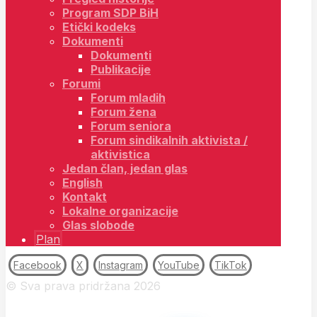
Program SDP BiH
Etički kodeks
Dokumenti
Dokumenti
Publikacije
Forumi
Forum mladih
Forum žena
Forum seniora
Forum sindikalnih aktivista /
aktivistica
Jedan član, jedan glas
English
Kontakt
Lokalne organizacije
Glas slobode
Plan
Facebook
X
Instagram
YouTube
TikTok
© Sva prava pridržana 2026