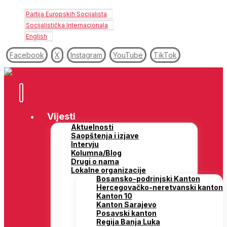
Partija Europskih Socijalista
Socijalistička Internacionala
English
Facebook
X
Instagram
YouTube
TikTok
Vijesti
Aktuelnosti
Saopštenja i izjave
Intervju
Kolumna/Blog
Drugi o nama
Lokalne organizacije
Bosansko-podrinjski Kanton
Hercegovačko-neretvanski kanton
Kanton 10
Kanton Sarajevo
Posavski kanton
Regija Banja Luka