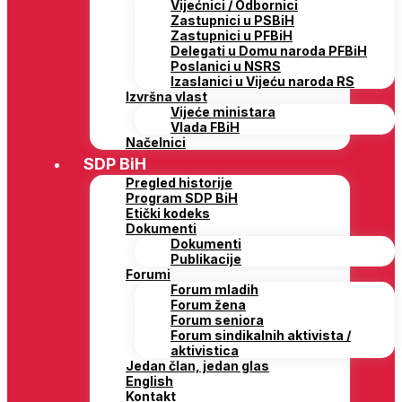
Vijećnici / Odbornici
Zastupnici u PSBiH
Zastupnici u PFBiH
Delegati u Domu naroda PFBiH
Poslanici u NSRS
Izaslanici u Vijeću naroda RS
Izvršna vlast
Vijeće ministara
Vlada FBiH
Načelnici
SDP BiH
Pregled historije
Program SDP BiH
Etički kodeks
Dokumenti
Dokumenti
Publikacije
Forumi
Forum mladih
Forum žena
Forum seniora
Forum sindikalnih aktivista /
aktivistica
Jedan član, jedan glas
English
Kontakt