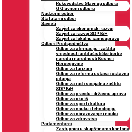
Rukovodstvo Glavnog odbora
O Glavnom odboru
Nadzorni odbor
Statutarni odbor
Savjeti
Savjet za ekonomski razvoj
Savjet za razvoj SDP BiH
Savjet za lokalnu samoupravu
Odbori Predsjedništva
Odbor za afirmaciju i zaštitu
vrijednosti antifašističke borbe
naroda i narodnosti Bosne i
Hercegovine
Odbor za turizam
Odbor za reformu ustava i ustavna
pitanja
Odbor za rad i socijalnu zaštitu
SDP BiH
Odbor za pravdu i državnu upravu
Odbor za okoliš
Odbor za sport i kulturu
Odbor za nauku i tehnologiju
Odbor za obrazovanje i nauku
Odbor za zdravstvo
Parlamentarci
Zastupnici u skupštinama kantona