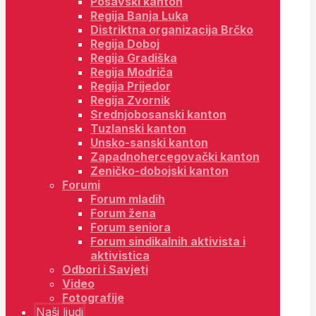
Posavski kanton
Regija Banja Luka
Distriktna organizacija Brčko
Regija Doboj
Regija Gradiška
Regija Modriča
Regija Prijedor
Regija Zvornik
Srednjobosanski kanton
Tuzlanski kanton
Unsko-sanski kanton
Zapadnohercegovački kanton
Zeničko-dobojski kanton
Forumi
Forum mladih
Forum žena
Forum seniora
Forum sindikalnih aktivista i
aktivistica
Odbori i Savjeti
Video
Fotografije
Naši ljudi