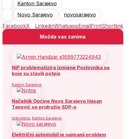
Kanton Sarajevo
Novo Sarajevo
novosarajevo
Facebook
X
Linkedin
Whatsapp
Email
Print
Shortlink
Možda vas zanima
NiP problematizira izmjene Poslovnika na
koje su stavili potpis
Kanton Sarajevo
Načelnik Općine Novo Sarajevo Hasan
Tanović se pridružio SDP-u
Izdvojeno
,
Kanton Sarajevo
Električni automobil je najmanji problem