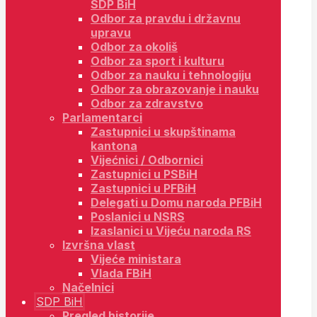
SDP BiH
Odbor za pravdu i državnu
upravu
Odbor za okoliš
Odbor za sport i kulturu
Odbor za nauku i tehnologiju
Odbor za obrazovanje i nauku
Odbor za zdravstvo
Parlamentarci
Zastupnici u skupštinama
kantona
Vijećnici / Odbornici
Zastupnici u PSBiH
Zastupnici u PFBiH
Delegati u Domu naroda PFBiH
Poslanici u NSRS
Izaslanici u Vijeću naroda RS
Izvršna vlast
Vijeće ministara
Vlada FBiH
Načelnici
SDP BiH
Pregled historije