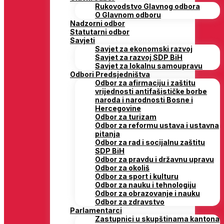
Rukovodstvo Glavnog odbora
O Glavnom odboru
Nadzorni odbor
Statutarni odbor
Savjeti
Savjet za ekonomski razvoj
Savjet za razvoj SDP BiH
Savjet za lokalnu samoupravu
Odbori Predsjedništva
Odbor za afirmaciju i zaštitu
vrijednosti antifašističke borbe
naroda i narodnosti Bosne i
Hercegovine
Odbor za turizam
Odbor za reformu ustava i ustavna
pitanja
Odbor za rad i socijalnu zaštitu
SDP BiH
Odbor za pravdu i državnu upravu
Odbor za okoliš
Odbor za sport i kulturu
Odbor za nauku i tehnologiju
Odbor za obrazovanje i nauku
Odbor za zdravstvo
Parlamentarci
Zastupnici u skupštinama kantona