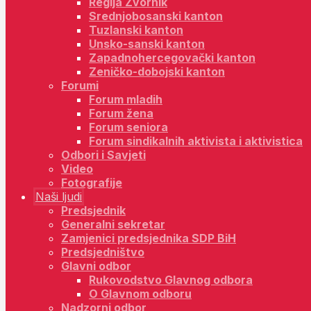
Regija Zvornik
Srednjobosanski kanton
Tuzlanski kanton
Unsko-sanski kanton
Zapadnohercegovački kanton
Zeničko-dobojski kanton
Forumi
Forum mladih
Forum žena
Forum seniora
Forum sindikalnih aktivista i aktivistica
Odbori i Savjeti
Video
Fotografije
Naši ljudi
Predsjednik
Generalni sekretar
Zamjenici predsjednika SDP BiH
Predsjedništvo
Glavni odbor
Rukovodstvo Glavnog odbora
O Glavnom odboru
Nadzorni odbor