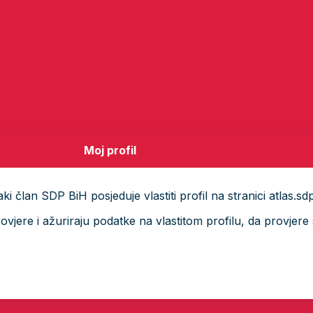
Moj profil
i član SDP BiH posjeduje vlastiti profil na stranici atlas.sd
ere i ažuriraju podatke na vlastitom profilu, da provjere s