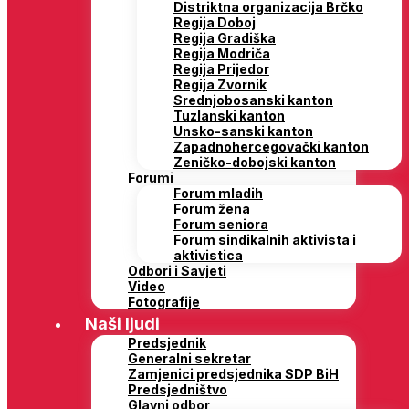
Distriktna organizacija Brčko
Regija Doboj
Regija Gradiška
Regija Modriča
Regija Prijedor
Regija Zvornik
Srednjobosanski kanton
Tuzlanski kanton
Unsko-sanski kanton
Zapadnohercegovački kanton
Zeničko-dobojski kanton
Forumi
Forum mladih
Forum žena
Forum seniora
Forum sindikalnih aktivista i
aktivistica
Odbori i Savjeti
Video
Fotografije
Naši ljudi
Predsjednik
Generalni sekretar
Zamjenici predsjednika SDP BiH
Predsjedništvo
Glavni odbor