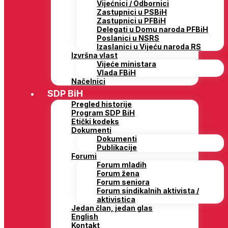
Vijećnici / Odbornici
Zastupnici u PSBiH
Zastupnici u PFBiH
Delegati u Domu naroda PFBiH
Poslanici u NSRS
Izaslanici u Vijeću naroda RS
Izvršna vlast
Vijeće ministara
Vlada FBiH
Načelnici
SDP BiH
Pregled historije
Program SDP BiH
Etički kodeks
Dokumenti
Dokumenti
Publikacije
Forumi
Forum mladih
Forum žena
Forum seniora
Forum sindikalnih aktivista /
aktivistica
Jedan član, jedan glas
English
Kontakt