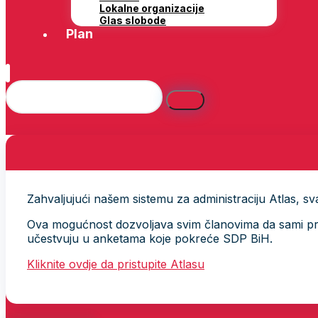
Lokalne organizacije
Glas slobode
Plan
Zahvaljujući našem sistemu za administraciju Atlas, svak
Ova mogućnost dozvoljava svim članovima da sami provj
učestvuju u anketama koje pokreće SDP BiH.
Kliknite ovdje da pristupite Atlasu