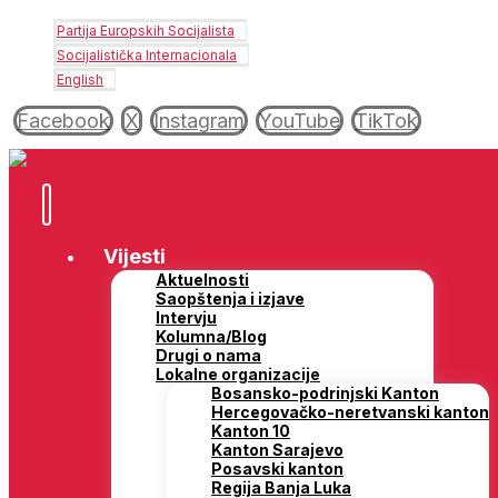
Partija Europskih Socijalista
Socijalistička Internacionala
English
Facebook
X
Instagram
YouTube
TikTok
Vijesti
Aktuelnosti
Saopštenja i izjave
Intervju
Kolumna/Blog
Drugi o nama
Lokalne organizacije
Bosansko-podrinjski Kanton
Hercegovačko-neretvanski kanton
Kanton 10
Kanton Sarajevo
Posavski kanton
Regija Banja Luka